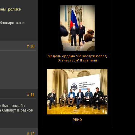
воем ролике
банкира так и
# 10
Медаль ордена "За заслуги перед
Отечеством" II степени
# 11
о быть онлайн
а бывают в разное
РВИО
# 12