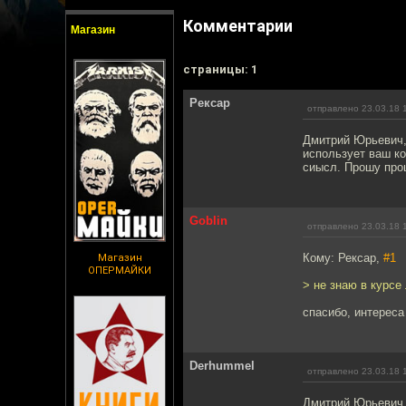
Комментарии
Магазин
cтраницы: 1
Рексар
отправлено 23.03.18 
Дмитрий Юрьевич,
использует ваш ко
сиысл. Прошу прощ
Goblin
отправлено 23.03.18 
Кому: Рексар,
#1
Магазин
ОПЕРМАЙКИ
> не знаю в курсе
спасибо, интерес
Derhummel
отправлено 23.03.18 
Дмитрий Юрьевич,