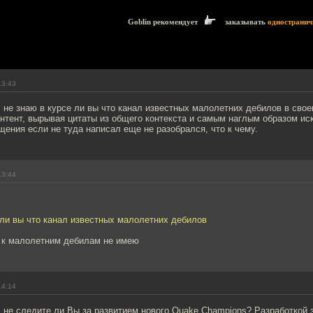
Goblin рекомендует
заказывать
одностранич
13:43
 не знаю в курсе ли вы что канал известных малолетних дебилов в сво
нтент, вырывая цитаты из общего контекста и самым наглым образом и
ения если не туда написал еще не разобрался, что к чему.
13:44
 ли вы что канал известных малолетних дебилов
а к малолетним дебилам не имею
14:14
 не следите ли Вы за развитием нового Quake Champions? Разработкой 