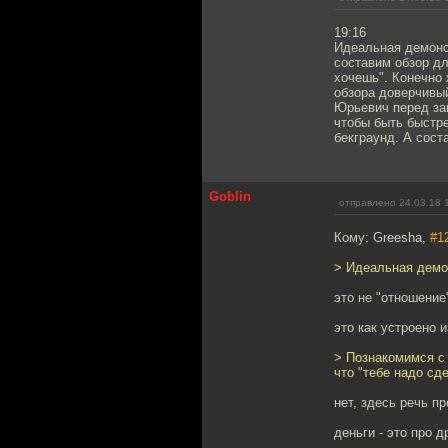
19:16
Идеальная демонст
составим обзор дл
хочешь". Конечно 
обзора доверчивый
Юрьевич перед за
чтобы быть быстре
бекграунд. А сост
Goblin
отправлено 24.03.18 
Кому: Greesha,
#1
> Идеальная демо
это не "отношение
это как устроено 
> Познакомимся с 
что "тебе надо сд
нет, здесь речь п
деньги - это про д