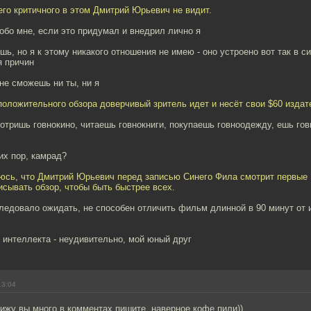
его критичного в этом Дмитрий Юрьевич не видит.
обо мне, если это придумал и внедрил лично я
ишь, но я к этому никакого отношения не имею - оно устроено вот так в с
я причин
не сможешь ни ты, ни я
 положительного обзора доверчивый зритель идет и несёт свои $60 издате
отришь говнокино, читаешь говнокниги, покупаешь говноодежду, ешь говн
сих пор, камрад?
юсь, что Дмитрий Юрьевич перед записью Синего Фила смотрит первые
исывать обзор, чтобы быть быстрее всех.
 следовало ожидать, не способен отличить фильм длинной в 90 минут от 
 интеллекта - неудивительно, мой юный друг
13:04
ижу вы много в комментах пишите, наверное кофе пили))