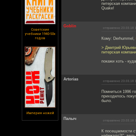
питерская компани
Quake!
Goblin
отправлено 23.03.18 
Советские
учебники 1940-50х
годов
Кому: Derhummel,
> Дмитрий Юрьеви
питерская компания
покажи хоть - куд
Artorias
отправлено 23.03.18 
Помниться 1996 год
приходилось покуп
было.
Империя ножей
Палыч
отправлено 23.03.18 
К посещаемости ст
набежало?!", ведь 