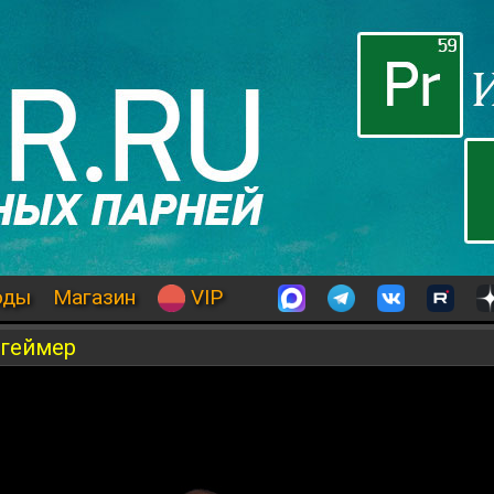
оды
Магазин
VIP
ргеймер