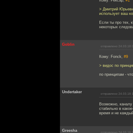
Кому: Рексар,
#1
> Дмитрий Юрьеви
использует ваш ко
Если ты про тех, 
некоторых следова
Goblin
отправлено 24.03.18 
Кому: Fonck,
#9
> видос по принци
по принципам - что
Undertaker
отправлено 24.03.18 
Возможно, каналу 
стабильно в какое
время и не каждый
Greesha
отправлено 24.03.18 