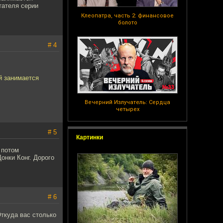
тателя серии
Клеопатра, часть 2: финансовое
болото
# 4
й занимается
Вечерний Излучатель: Сердца
четырех
# 5
Картинки
а потом
Донки Конг. Дорого
# 6
Откуда вас столько