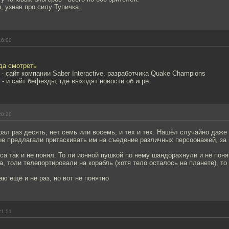
 узнав про силу Тупичка.
16:00
уда смотреть
- сайт компании Saber Interactive, разработчика Quake Champions
 - и сайт бефезды, где выходят новости об игре
20:20
ал раз десять, нет семь или восемь, и тех и тех. Нашёл случайно даже
е предлагали притаскивать им на съедение различных персоонажей, за
са так и не понял. То ли ионной пушкой по нему шандорахнули и не поня
а, толи телепортировали на корабль (хотя тело осталось на планете), то
аю ещё и не раз, но вот не понятно
21:51