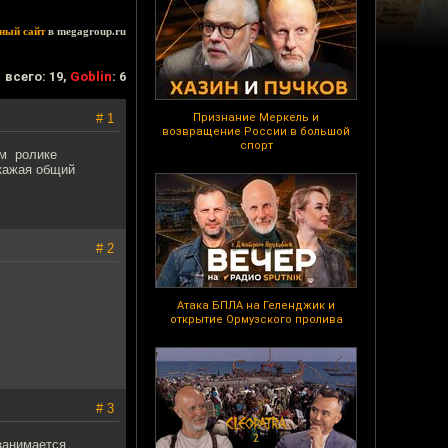
ный сайт
в megagroup.ru
всего: 19,
Goblin
: 6
# 1
Признание Меркель и
возвращение России в большой
спорт
ем ролике
скажая общий
# 2
Атака БПЛА на Геленджик и
открытие Ормузского пролива
# 3
занимается