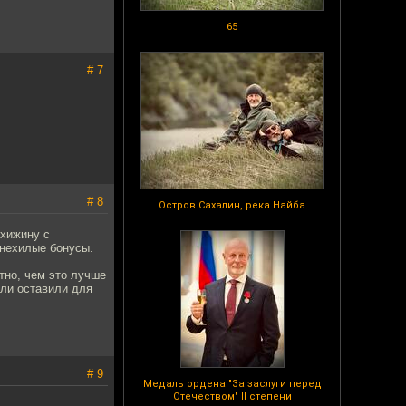
65
# 7
# 8
Остров Сахалин, река Найба
 хижину с
 нехилые бонусы.
тно, чем это лучше
 ли оставили для
# 9
Медаль ордена "За заслуги перед
Отечеством" II степени