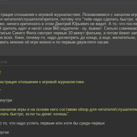
рация отношения к игровой журналистике. Познакомимся с началом игр
я читателя/слушателя/зрителя, потому что "тебе надо сделать быстро, 
же, ничего критичного в этом Дмитрий Юрьевич не видит. А то, что посл
 зритель идет и несёт свои $60 издателю - ну, бывает. Сильно сомнева
писью Синего Фила смотрит первые 10 минут фильма, а потом бежит зап
е всех. Кино, почему-то, надо досмотреть до конца, а еще, желательно, 
авить мнение об игре можно и по первым двум-пяти часам.
12:20
2
нстрация отношения к игровой журналистике.
"
изнутри
началом игры и на основе него составим обзор для читателя/слушателя
елать быстро, если ты денег хочешь".
ро то, что надо успеть первым или хотя бы среди первых
ругое