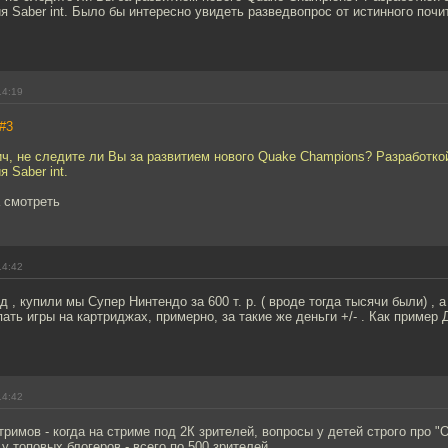
я Saber int. Было бы интересно увидеть разведвопрос от истинного почи
14:19
#3
ч, не следите ли Вы за развитием нового Quake Champions? Разработко
 Saber int.
а смотреть
14:42
 , купили мы Супер Нинтендо за 600 т. р. ( вроде тогда тысячи были) , 
ать игры на картриджах, примерно, за такие же деньги +/- . Как пример 
14:42
римов - когда на стриме под 2К зрителей, вопросы у детей строго про "
у топовых блогеров - всего по 500 зрителей.