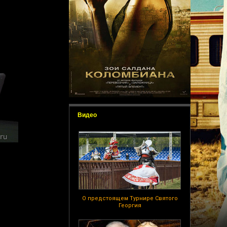
Видео
О предстоящем Турнире Святого
Георгия