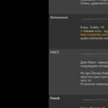
Очень удивляются,
Derhummel
отправлено 23.03.18 
Кому: Goblin,
#4
> покажи хоть - к
http://saber3d.com/
quake.bethesda.net
POCT
отправлено 23.03.18 
Дим Юрич, переигр
людоедами которы
Но про Йогана Вай
простого расстрел
чего то.
Я конечно переигр
Fonck
отправлено 23.03.18 