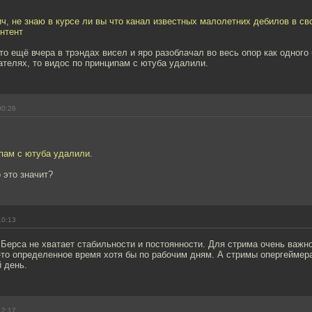
ч, не знаю в курсе ли вы что канал известных малолетних дебилов в с
нтент
кто ещё вчера в трэндах висел и яро разоблачал во весь опор как одного 
телях, то видос по принципам с ютуба удалили.
00:26
пам с ютуба удалили.
 это значит?
10:13
Берса не хватает стабильности и постоянности. Для стрима очень важн
-то определенное время хотя бы по рабочим дням. А стримы опергеймер
 день.
12:17