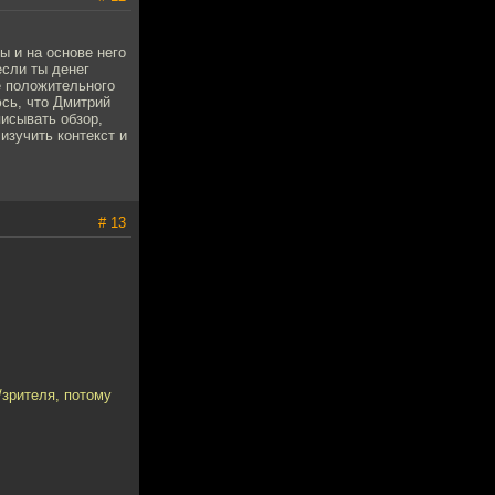
ы и на основе него
если ты денег
е положительного
юсь, что Дмитрий
исывать обзор,
изучить контекст и
# 13
/зрителя, потому