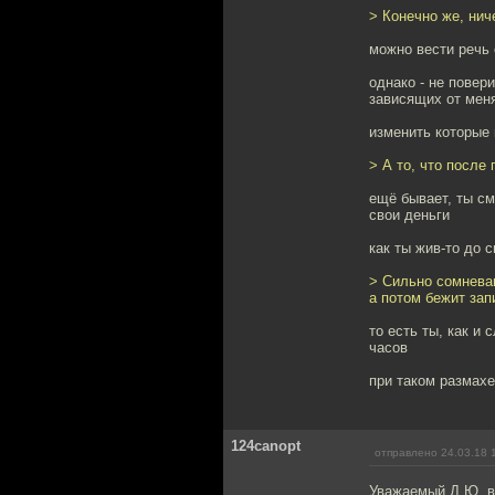
> Конечно же, нич
можно вести речь 
однако - не повер
зависящих от мен
изменить которые 
> А то, что после
ещё бывает, ты см
свои деньги
как ты жив-то до 
> Сильно сомнева
а потом бежит зап
то есть ты, как и
часов
при таком размахе
124canopt
отправлено 24.03.18 
Уважаемый Д.Ю. в