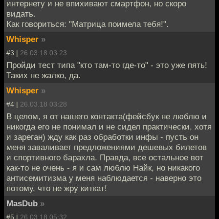
интернету и не впихивают смартфон, но скоро
видать.
Как говориться: "Матрица поимела тебя!".
Whisper
»
#3 |
26.03.18 03:23
Пройди тест типа "кто там-то где-то" - это уже пять!
Таких не жалко, да.
Whisper
»
#4 |
26.03.18 03:28
В целом, я от нашего контакта(фейсбук не люблю и
никогда его не понимал и не сидел практически, хотя
и зареган) жду как раз обработки инфы - пусть он
меня заваливает предложениями дешевых билетов
и спортивного барахла. Правда, все остальное вот
как-то не очень - я и сам люблю Найк, но никакого
антисемитизма у меня наблюдается - наверно это
потому, что не жру киткат!
MasDub
»
#5 |
26.03.18 05:32