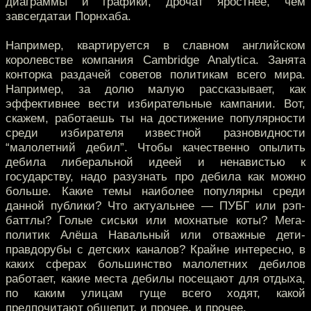
диаграммы и графики, дрочат яростнее, чем
завсегдатаи Порнхаба.
Например, квартируется в славном английском
королевстве компания Cambridge Analytica. Занята
конторка раздачей советов политикам всего мира.
Например, за долю малую рассказывает, как
эффективнее вести избирательные кампании. Вот,
скажем, работаешь ты на достижение популярности
среди избирателя известной разновидности
“малолетний дебил”. Чтобы качественно опылить
дебила либеральной идеей и ненавистью к
государству, надо разузнать про дебила как можно
больше. Какие темы наиболее популярны среди
данной публики? Что актуальнее — ПУБГ или рэп-
баттлы? Голые сиськи или мохнатые коты? Мега-
политик Алёша Навальный или отважные дети-
правдорубы с детских каналов? Крайне интересно, в
каких сферах большинство малолетних дебилов
работает, какие места дебилы посещают для отдыха,
по каким улицам гуще всего ходят, какой
предпочитают общепит, и прочее, и прочее.