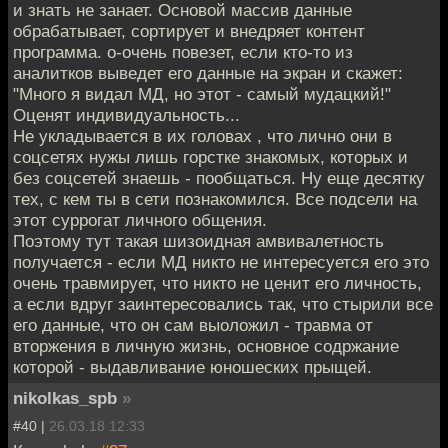
и знать не занает. Основой массив данные
обрабатывает, сортирует и внедряет контент
программа. о-очень повезет, если кто-то из
аналитков выведет его данные на экран и скажет:
"Много я видал МД, но этот - самый мудацкий!"
Оценят индивидуальность...
Не укладывается в их головах , что лично они в
соцсетях нужы лишь горстке знакомых, которых и
без соцсетей знаешь - пообщаться. Ну еще десятку
тех, с кем ты в сети познакомился. Все подсели на
этот суррогат личного общения.
Поэтому тут такая шизоидная амвивалетность
получается - если МД никто не интересуется его это
очень травмирует, что никто не ценит его личность,
а если вдруг заинтересовались так, что стырили все
его данные, что он сам выоложил - травма от
вторжения в личную жизнь, основное содржание
которой - выдавливание юношеских прыщей.
nikolkas_spb
»
#40 |
26.03.18 12:33