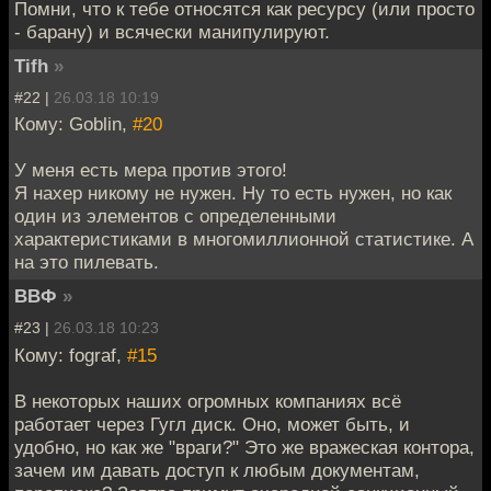
Помни, что к тебе относятся как ресурсу (или просто
- барану) и всячески манипулируют.
Tifh
»
#22 |
26.03.18 10:19
Кому: Goblin,
#20
У меня есть мера против этого!
Я нахер никому не нужен. Ну то есть нужен, но как
один из элементов с определенными
характеристиками в многомиллионной статистике. А
на это пилевать.
ВВФ
»
#23 |
26.03.18 10:23
Кому: fograf,
#15
В некоторых наших огромных компаниях всё
работает через Гугл диск. Оно, может быть, и
удобно, но как же "враги?" Это же вражеская контора,
зачем им давать доступ к любым документам,