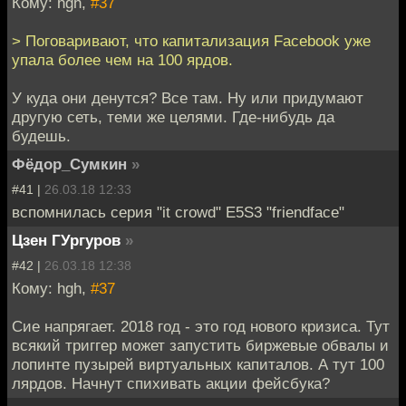
Кому: hgh,
#37
> Поговаривают, что капитализация Facebook уже
упала более чем на 100 ярдов.
У куда они денутся? Все там. Ну или придумают
другую сеть, теми же целями. Где-нибудь да
будешь.
Фёдор_Сумкин
»
#41 |
26.03.18 12:33
вспомнилась серия "it crowd" E5S3 "friendface"
Цзен ГУргуров
»
#42 |
26.03.18 12:38
Кому: hgh,
#37
Сие напрягает. 2018 год - это год нового кризиса. Тут
всякий триггер может запустить биржевые обвалы и
лопинте пузырей виртуальных капиталов. А тут 100
лярдов. Начнут спихивать акции фейсбука?