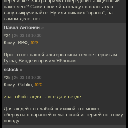
переписке? Завтра примут очередной санкционный
пакет чего? Сами свои яйца кладут в волосатую
лапу-выкручивайте. Ну или никаких "врагов", на
самом деле, нет.
Павел Антонян
»
#24 |
26.03.18 10:30
Кому: ВВФ,
#23
Просто нет нашей альтернативы тем же сервисам
Гугла, Винде и прочим Яблокам.
sclock
»
#25 |
26.03.18 10:30
Кому: Goblin,
#20
>за тобой следят - всегда и везде
Для людей со слабой психикой это может
обернуться параноей и массовой истерией по этому
поводу.