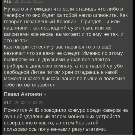
#16 |
26.03.18 09:17
Ну както я и ожидал что если ставишь что либо в
телефон то оно будет за тобой нагло шпионить. Как
говорил незабвенный Коровин - Приедет... и или
нашпионит, как последний сукин сын, или же
капризами все нервы вымотает: и то ему не так, и
это не так!
Как говорится если у вас параноя то это ещё
незначит что за вами не следят. Именно по этому
выпиваем мы с друзьями убрав все электро
приборы в дальнюю комнату, а то в нашей сугубо
свободной Литве потом хрен отгадаешь в какой
момент и какое высказывание по пьяни о политике
тебе потом отзовётся.
Павел Антонян
»
#17 |
26.03.18 09:28
Помнится АНБ проводило конкурс среди хакеров на
лучший удаленный взлом мобильных устройств
совершенно открыто, а потом без затей
пользовалось полученными результатами.