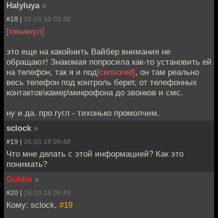
Halyluya
»
#18 |
26.03.18 09:38
[хмыкнул]
это еще на какойнить Вайбер внимания не
обращают! Знакомая попросила как-то установить ей
на телефон, так я и под
[censored]
, он там реально
весь телефон под контроль берет, от телефонных
контактов\камер\микрофона до звонков и смс.
ну и да. про гугл - тихонько промолчим.
sclock
»
#19 |
26.03.18 09:48
Что мне делать с этой информацией? Как это
понимать?
Goblin
»
#20 |
26.03.18 09:49
Кому: sclock,
#19