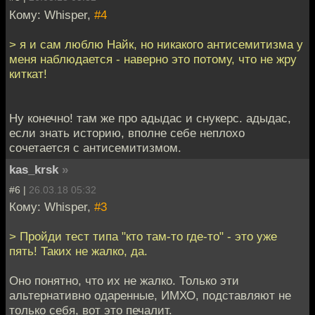
Кому: Whisper,
#4
> я и сам люблю Найк, но никакого антисемитизма у
меня наблюдается - наверно это потому, что не жру
киткат!
Ну конечно! там же про адыдас и снукерс. адыдас,
если знать историю, вполне себе неплохо
сочетается с антисемитизмом.
kas_krsk
»
#6 |
26.03.18 05:32
Кому: Whisper,
#3
> Пройди тест типа "кто там-то где-то" - это уже
пять! Таких не жалко, да.
Оно понятно, что их не жалко. Только эти
альтернативно одаренные, ИМХО, подставляют не
только себя, вот это печалит.