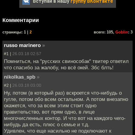
Вступай в нашу
группу ВКонтакте
Комментарии
cтраницы: 1 |
2
всего: 105,
Goblin
: 3
russo marinero
»
#1 |
26.03.18 02:57
Помниться, на "русских свинособак" твитер ответил
что спасибо за жалобу, но всё окей. Збс блть!
nikolkas_spb
»
#2 |
26.03.18 03:00
Ну, потом (в который раз) вскроется что-нибудь о
гугле, потом обо всем остальном. А потом внезапно
окажется, что за всем этим стоит одно
правительство, вот прям одно, в лице
многочисленных контор. И что вот на каждого чего-
нибудь да есть, плюс о семье и т.д.
Удивлен, что еще насильно не подключают к