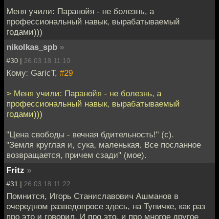
Меня учили: Паранойя - не болезнь, а
профессиональный навык, вырабатываемый
годами)))
nikolkas_spb
»
#30 |
26.03.18 11:10
Кому: GaricT,
#29
> Меня учили: Паранойя - не болезнь, а
профессиональный навык, вырабатываемый
годами)))
"Цена свободы - вечная бдительность!" (с).
"Земля круглая и, сука, маленькая. Все посланное
возвращается, причем сзади" (мое).
Fritz
»
#31 |
26.03.18 11:22
Помнится, Игорь Станиславович Ашманов в
очередном разведопросе здесь, на Тупичке, как раз
про это и говорил. И про это, и про многое другое