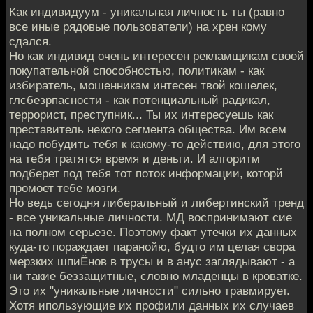
Как индивидуум - уникальная личность ты (равно
все иные рядовые пользователи) на хрен кому
сдался.
Но как индивид очень интересен рекламщикам своей
покупательной способностью, политикам - как
избиратель, мошенникам интесен твой кошелек,
глсбезрпасности - как потенциальный радикал,
террорист, преступник... Ты их интересуешь как
преставитель некого сегмента общества. Им всем
надо побудить тебя к какому-то действию, для этого
на тебя тратятся время и деньги. И алгоритм
подберет под тебя тот поток информации, которй
промоет тебе мозги.
Но ведь сегодня либеральный и либертинский тренд
- все уникальные личности. МД воспринимают сие
на полном серьезе. Поэтому факт утечки их данных
куда-то пораждает паранойю, будто им целая свора
мерзких шпиЁнов в трусы и в анус заглядывают - а
ни такие беззащитные, словно младенцы в кроватке.
Это их "уникальные личности" сильно травмирует.
Хотя ипользующие их профили данных их случаев