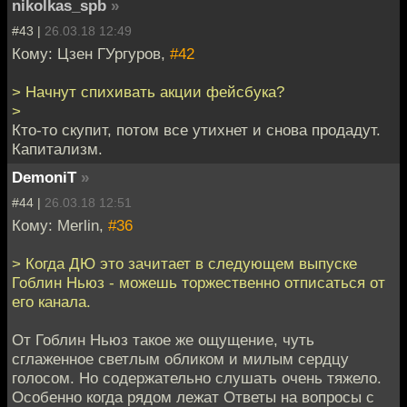
nikolkas_spb
»
#43 |
26.03.18 12:49
Кому: Цзен ГУргуров,
#42
> Начнут спихивать акции фейсбука?
>
Кто-то скупит, потом все утихнет и снова продадут.
Капитализм.
DemoniT
»
#44 |
26.03.18 12:51
Кому: Merlin,
#36
> Когда ДЮ это зачитает в следующем выпуске
Гоблин Ньюз - можешь торжественно отписаться от
его канала.
От Гоблин Ньюз такое же ощущение, чуть
сглаженное светлым обликом и милым сердцу
голосом. Но содержательно слушать очень тяжело.
Особенно когда рядом лежат Ответы на вопросы с