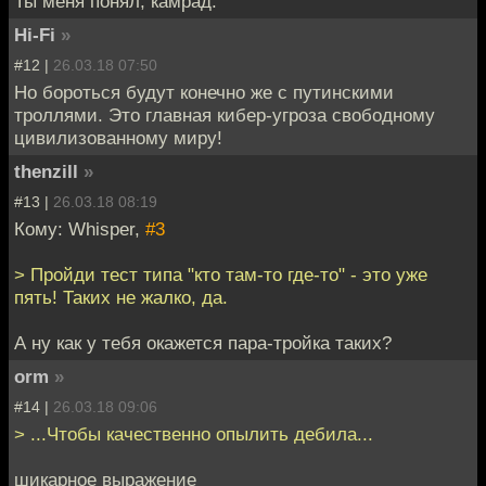
Ты меня понял, камрад.
Hi-Fi
»
#12 |
26.03.18 07:50
Но бороться будут конечно же с путинскими
троллями. Это главная кибер-угроза свободному
цивилизованному миру!
thenzill
»
#13 |
26.03.18 08:19
Кому: Whisper,
#3
> Пройди тест типа "кто там-то где-то" - это уже
пять! Таких не жалко, да.
А ну как у тебя окажется пара-тройка таких?
orm
»
#14 |
26.03.18 09:06
> ...Чтобы качественно опылить дебила...
шикарное выражение