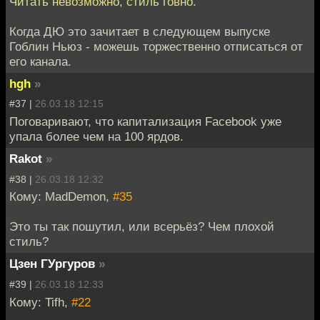
Читать невозможно, стиль говно.
Когда ДЮ это зачитает в следующем выпуске
Гоблин Ньюз - можешь торжественно отписаться от
его канала.
hgh
»
#37 |
26.03.18 12:15
Поговаривают, что капитализация Facebook уже
упала более чем на 100 ярдов.
Rakot
»
#38 |
26.03.18 12:32
Кому: MadDemon,
#35
Это ты так пошутил, или всерьёз? Чем плохой
стиль?
Цзен ГУргуров
»
#39 |
26.03.18 12:33
Кому: Tifh,
#22