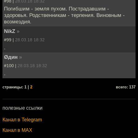
#98 |
28.03.18 18:32
Погибшим - земля пухом. Пострадавшим -
здоровья. Родственникам - терпения. Виновным -
возмездия.
NikZ
»
#99 |
28.03.18 18:32
.
Øдин
»
#100 |
28.03.18 18:32
.
cтраницы: 1 |
2
всего: 137
полезные ссылки
Канал в Telegram
Канал в MAX