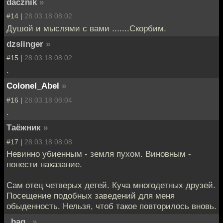
dacznik
»
#14 |
28.03.18 08:02
Душой и мыслями с вами .......Скорбим.
dzslinger
»
#15 |
28.03.18 08:02
.
Colonel_Abel
»
#16 |
28.03.18 08:04
.
Таёжник
»
#17 |
28.03.18 08:08
Невинно убиенным - земля пухом. Виновным -
понести наказание.
Сам отец четверых детей. Куча многодетных друзей.
Посещение подобных заведений для меня
обыденность. Нельзя, чтоб такое повторилось вновь.
_bag_
»