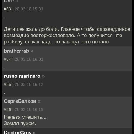
СКР
»
#83 |
28.03.18 15:33
.
Детишек жаль до боли. Главное чтобы справедливое
возмездие восторжествовало. А то получится что
разберутся как надо, но накажут кого попало.
bratherrab
»
#84 |
28.03.18 16:02
.
russo marinero
»
#85 |
28.03.18 16:12
.
СергеБелков
»
#86 |
28.03.18 16:19
Нельзя утешить...
Земля пухом.
DoctorGrey
»