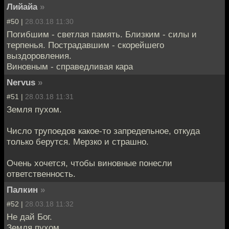
Лийайа
»
#50 |
28.03.18 11:30
Погибшим - светлая память. Близким - силы и
терпенья. Пострадавшим - скорейшего
выздоровления.
Виновным - справедливая кара
Nervus
»
#51 |
28.03.18 11:31
Земля пухом.
Число трупоедов какое-то запредельное, откуда
только берутся. Мерзко и страшно.
Очень хочется, чтобы виновные понесли
ответственность.
Палкин
»
#52 |
28.03.18 11:32
Не дай Бог.
Земля пухом.