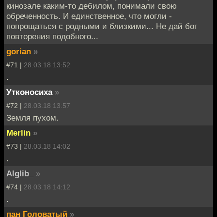
кинозале каким-то дебилом, понимали свою
обреченность. И единственное, что могли -
попрощаться с родными и близкими... Не дай бог
повторения подобного...
gorian
»
#71 |
28.03.18 13:52
.
Утконосиха
»
#72 |
28.03.18 13:57
Земля пухом.
Merlin
»
#73 |
28.03.18 14:02
.
Alglib_
»
#74 |
28.03.18 14:12
.
пан Головатый
»