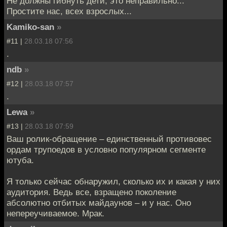
Не должны гибнуть дети, это неправильно...
Простите нас, всех взрослых...
Kamiko-san
»
#11 |
28.03.18 07:56
.
ndb
»
#12 |
28.03.18 07:57
.
Lewa
»
#13 |
28.03.18 07:59
Ваш ролик-обращение – единственный противовес
ордам трупоедов в условно популярном сегменте
ютуба.
Я только сейчас обнаружил, сколько их и какая у них
аудитория. Ведь все, взращено поколение
абсолютно отбитых майдаунов – и у нас. Оно
непереучиваемое. Мрак.