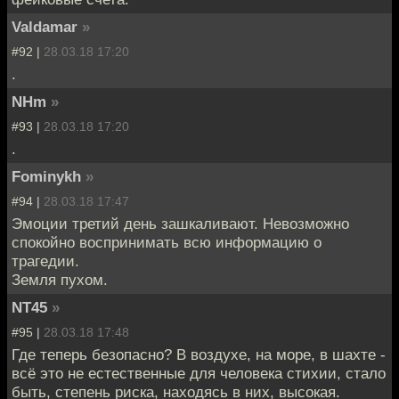
Valdamar
»
#92 |
28.03.18 17:20
.
NHm
»
#93 |
28.03.18 17:20
.
Fominykh
»
#94 |
28.03.18 17:47
Эмоции третий день зашкаливают. Невозможно
спокойно воспринимать всю информацию о
трагедии.
Земля пухом.
NT45
»
#95 |
28.03.18 17:48
Где теперь безопасно? В воздухе, на море, в шахте -
всё это не естественные для человека стихии, стало
быть, степень риска, находясь в них, высокая.