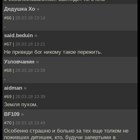
Дедушка Хо
»
#66 |
28.03.18 13:14
.
said.beduin
»
#67 |
28.03.18 13:21
Не приведи бог никому такое пережить.
Узловчанин
»
#68 |
28.03.18 13:39
.
aidman
»
#69 |
28.03.18 13:39
Земля пухом.
BF109
»
#70 |
28.03.18 13:49
Особенно страшно и больно за тех еще толком не
поживших детишек, кто, будучи запертыми в