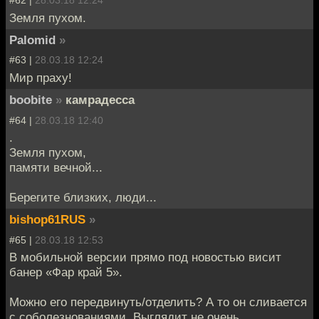
#62 |
28.03.18 12:24
Земля пухом.
Palomid
»
#63 |
28.03.18 12:24
Мир праху!
boobite
»
камрадесса
#64 |
28.03.18 12:40
.
Земля пухом,
памяти вечной...
Берегите близких, люди...
bishop61RUS
»
#65 |
28.03.18 12:53
В мобильной версии прямо под новостью висит
банер «Фар край 5».
Можно его передвинуть/отделить? А то он сливается
с соболезнованиями. Выглядит не очень