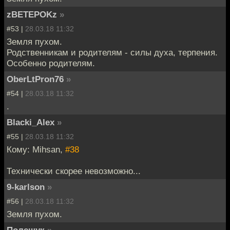
zBETEPOKz
»
#53 |
28.03.18 11:32
Земля пухом.
Родственникам и родителям - силы духа, терпения.
Особенно родителям.
OberLtPron76
»
#54 |
28.03.18 11:32
.
Blacki_Alex
»
#55 |
28.03.18 11:32
Кому: Mihsan,
#38
Технически скорее невозможно...
9-karlson
»
#56 |
28.03.18 11:32
Земля пухом.
Полешук
»