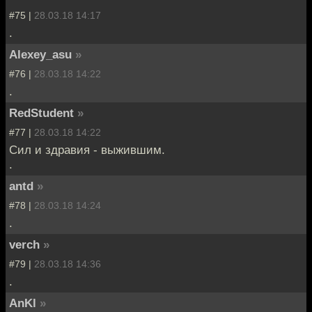
#75 |
28.03.18 14:17
.
Alexey_asu
»
#76 |
28.03.18 14:22
.
RedStudent
»
#77 |
28.03.18 14:22
Сил и здравия - выжившим.
.
antd
»
#78 |
28.03.18 14:24
.
verch
»
#79 |
28.03.18 14:36
.
AnKl
»