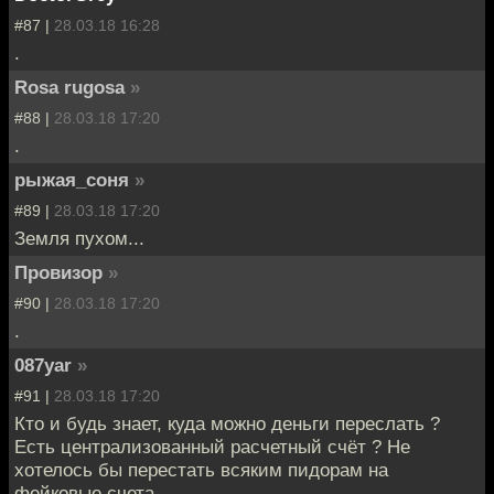
#87 |
28.03.18 16:28
.
Rosa rugosa
»
#88 |
28.03.18 17:20
.
рыжая_соня
»
#89 |
28.03.18 17:20
Земля пухом...
Провизор
»
#90 |
28.03.18 17:20
.
087yar
»
#91 |
28.03.18 17:20
Кто и будь знает, куда можно деньги переслать ?
Есть централизованный расчетный счёт ? Не
хотелось бы перестать всяким пидорам на
фейковые счета.