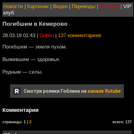
Новости
|
Картинки
|
Видео
|
Переводы
|
Магазин
|
VIP
клуб
Погибшим в Кемерово
28.03.18 01:43
|
Goblin
|
137 комментариев
Погибшим — земля пухом.
Выжившим — здоровья.
Родным — силы.
Смотри ролики Гоблина на
канале Rutube
Комментарии
cтраницы: 1 |
2
всего: 137