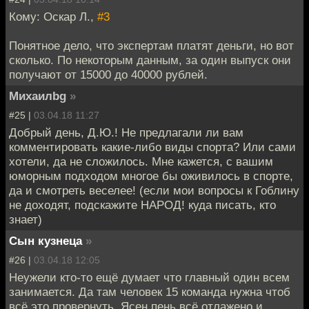
Кому: Оскар Л.,
#3
Понятное дело, что экспертам платят деньги, но вот
сколько. По некоторым данным, за один выпуск они
получают от 15000 до 40000 рублей.
Михаилbg
»
#25 |
03.04.18 11:27
Добрый день, Д.Ю.! Не предлагали ли вам
комментировать какие-либо виды спорта? Или сами
хотели, да не сложилось. Мне кажется, с вашим
юморным подходом многое бы оживилось в спорте,
да и смотреть веселее! (если мои вопросы к Гоблину
не доходят, подскажите НАРОД! куда писать, кто
знает)
Сын кузнеца
»
#26 |
03.04.18 12:05
Неужели кто-то ещё думает что главный один всем
занимается. Да там человек 15 команда нужна чтоб
всё это провернуть. Ясен пень всё отлажено и