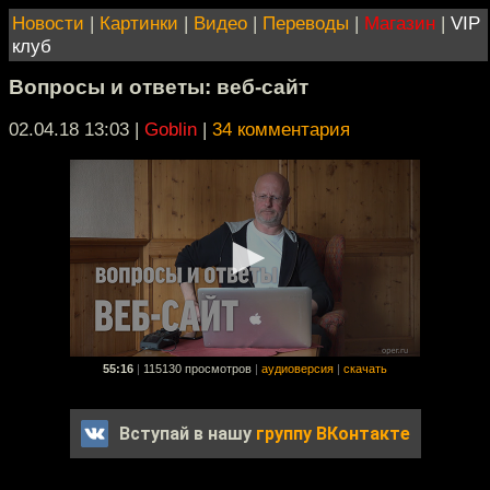
Новости
|
Картинки
|
Видео
|
Переводы
|
Магазин
|
VIP
клуб
Вопросы и ответы: веб-сайт
02.04.18 13:03
|
Goblin
|
34 комментария
55:16
|
115130 просмотров
|
аудиоверсия
|
скачать
Вступай в нашу
группу ВКонтакте