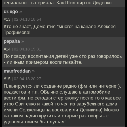
гениальность сериала. Как Шекспир по Диденко.
dr.ego
»
#13 |
02.04.18 18:54
Кто не знает, Дементия "много" на канале Алексея
Трофимова!
papaha
»
#14 |
02.04.18 19:31
По поводу воспитания детей уже сто раз говорилось
- личным примером воспитывайте.
manfreddan
»
#15 |
02.04.18 20:27
Планируется ли создание радио (фм или интернет),
подкастов и т.п. ОБычно слушаю в автомобиле
вести фм, но сегодня стер кнопку после того как все
утро Свитенко и какой то чел из зарубежного дома
имени Солженицына восхваляли Деникина) Можно
на таком радио крутить и старые разговоры - с
удовольствием бы слушал!