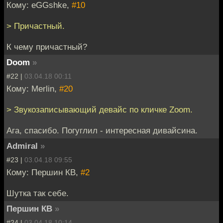
Кому: eGGshke,
#10
> Причастный.
К чему причастный?
Doom
»
#22 |
03.04.18 00:11
Кому: Merlin,
#20
> Звукозаписывающий девайс по кличке Zoom.
Ага, спасибо. Погуглил - интересная дивайсина.
Admiral
»
#23 |
03.04.18 09:55
Кому: Першин КВ,
#2
Шутка так себе.
Першин КВ
»
#24 |
03.04.18 10:14