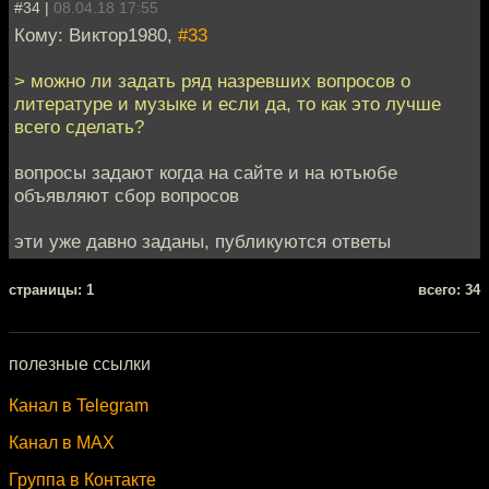
#34 |
08.04.18 17:55
Кому: Виктор1980,
#33
> можно ли задать ряд назревших вопросов о
литературе и музыке и если да, то как это лучше
всего сделать?
вопросы задают когда на сайте и на ютьюбе
объявляют сбор вопросов
эти уже давно заданы, публикуются ответы
cтраницы: 1
всего: 34
полезные ссылки
Канал в Telegram
Канал в MAX
Группа в Контакте