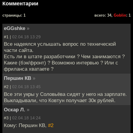
Комментарии
cтраницы: 1
всего: 34,
Goblin
: 1
eGGshke
»
#1 |
02.04.18 13:29
Все надеялся услышать вопрос по технической
части сайта.
Есть ли в штате разработчики ? Чем занимаются ?
Какие (бэк/фронт) ? Возможно интервью ? Или с
фриланса хватаете ?
Першин КВ
»
#2 |
02.04.18 13:45
Все эти укры у Соловьёва сидят у него на зарплате.
Выкладывали, что Ковтун получает 30к рублей.
Оскар Л.
»
#3 |
02.04.18 14:24
Кому: Першин КВ,
#2