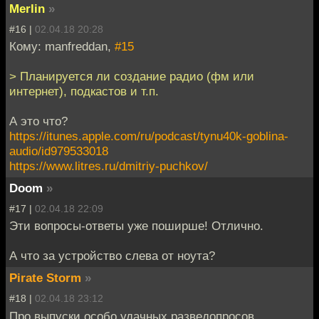
Merlin
»
#16 |
02.04.18 20:28
Кому: manfreddan,
#15
> Планируется ли создание радио (фм или
интернет), подкастов и т.п.
А это что?
https://itunes.apple.com/ru/podcast/tynu40k-goblina-
audio/id979533018
https://www.litres.ru/dmitriy-puchkov/
Doom
»
#17 |
02.04.18 22:09
Эти вопросы-ответы уже поширше! Отлично.
А что за устройство слева от ноута?
Pirate Storm
»
#18 |
02.04.18 23:12
Про выпуски особо удачных разведопросов