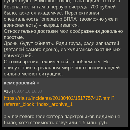
существуют. В Москве точно, сына водил. Техника
безопасности там в первую очередь. 700 рублей
было, кажется академчас. Перспективная
специальность "оператор БПЛА" (возможно уже и
воинская есть) - напрашивается.
Относительно доставки мои соображения довольно
простые.
Дроны будут сбивать. Ради груза, ради запчастей
(деталей самого дрона), из хулиганско-охотничьих
побуждений.
С точки зрения технической - проблем нет. Но
присутствие в реальном мире посторонних людей
сильно меняет ситуацию.
кемеровский
»
#16 |
03.04.18 16:30
https://ria.ru/incidents/20180402/1517757417.html?
referrer_block=index_archive_1
а у почтового геликоптера парктроников видимо не
было, хотя стоимость озвучили 1,5 млн. руб.