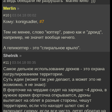
а ведь обещали не разрушать "магию кино" )))
Merlin
»
#10 |
03.04.18 00:02
Кому: konigsadler,
#7
Тем не менее, слово "коптер", равно как и "дроид",
например, не значит вообще ничего.
А геликоптер - это "спиральное крыло".
Shelnik
»
#11 |
03.04.18 00:35
Самое дельное использование дронов - это охрана
патрулированием территории.
Суть идеи (может так уже делают, а может это не
возможно, я не знаю):
В форточке на чердаке сидят на зарядке ~4 дрона, в
нужное время форточка открывается, дроны
вылетают на облет в разные стороны, чешут
территорию, если что находят шлют смс и
включают сирену, если все чисто, летят обратно на