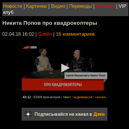
Новости
|
Картинки
|
Видео
|
Переводы
|
Магазин
|
VIP
клуб
Никита Попов про квадрокоптеры
02.04.18 16:02
|
Goblin
|
16 комментариев
43:12
|
53309 просмотров
|
текст
|
аудиоверсия
|
скачать
Подписывайся на канал в
Дзен