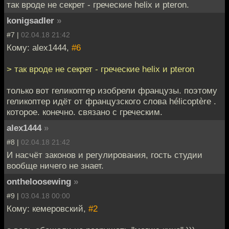
так вроде не секрет - греческие helix и pteron.
konigsadler
»
#7 |
02.04.18 21:42
Кому: alex1444,
#6
> так вроде не секрет - греческие helix и pteron
только вот геликоптер изобрели французы. поэтому
геликоптер идёт от французского слова hélicoptère .
которое. конечно. связано с греческим.
alex1444
»
#8 |
02.04.18 21:42
И насчёт законов и регулирования, гость студии
вообще ничего не знает.
ontheloosewing
»
#9 |
03.04.18 00:00
Кому: кемеровский,
#2