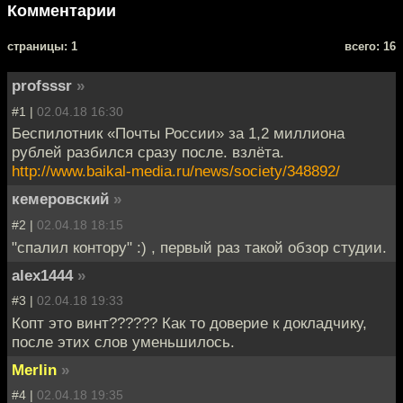
Комментарии
cтраницы: 1
всего: 16
profsssr
»
#1 |
02.04.18 16:30
Беспилотник «Почты России» за 1,2 миллиона
рублей разбился сразу после. взлёта.
http://www.baikal-media.ru/news/society/348892/
кемеровский
»
#2 |
02.04.18 18:15
"спалил контору" :) , первый раз такой обзор студии.
alex1444
»
#3 |
02.04.18 19:33
Копт это винт?????? Как то доверие к докладчику,
после этих слов уменьшилось.
Merlin
»
#4 |
02.04.18 19:35