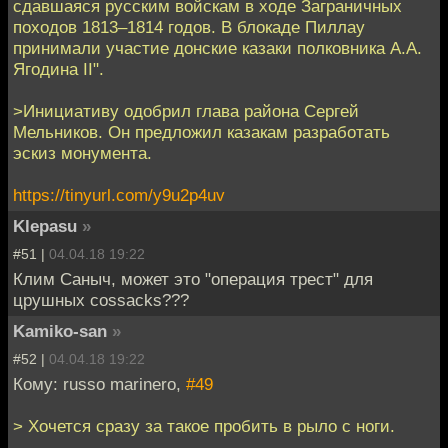
сдавшаяся русским войскам в ходе Заграничных
походов 1813–1814 годов. В блокаде Пиллау
принимали участие донские казаки полковника А.А.
Ягодина II".
>Инициативу одобрил глава района Сергей
Мельников. Он предложил казакам разработать
эскиз монумента.
https://tinyurl.com/y9u2p4uv
Klepasu
»
#51 |
04.04.18 19:22
Клим Саныч, может это "операция трест" для
црушных cossacks???
Kamiko-san
»
#52 |
04.04.18 19:22
Кому: russo marinero,
#49
> Хочется сразу за такое пробить в рыло с ноги.