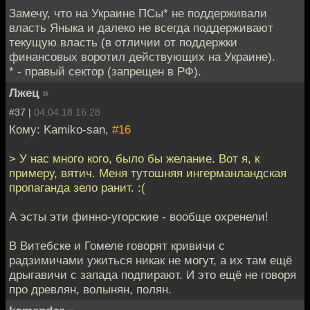
Замечу, что на Украине ПСы* не поддерживали
власть Яныка и далеко не всегда поддерживают
текущую власть (в отличии от поддержки
финансовых воротил действующих на Украине).
* - правый сектор (запрещен в РФ).
Лжец
»
#37 |
04.04.18 16:28
Кому: Kamiko-san,
#16
> У нас много кого, было бы желание. Вот я, к
примеру, вятич. Меня тутошняя ингерманландская
пропаганда зело ранит. :(
А эсты эти финно-угорские - вообще охренели!
В Витебске и Гомеле говорят кривичи с
радзимичами ужиться никак не могут, а их там ещё
дрыгавичи с запада подпирают. И это ещё не говоря
про древлян, волынян, полян.