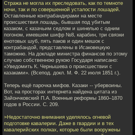
Стража не могла их преследовать, как по темноте
ночи, так и по совершенной усталости лошадей.
Оставленные контрабандирами на месте
происшествия лошадь, бывшая под убитым
казаком, с казачьим седлом и шинелью с одним
погоном, имевшем шифр №8, карабин, три связки
енотовых шуб, пять паков и один мешок с
контрабандой, представлены в Исаковецкую
таможню. Ha докладе министра финансов по этому
случаю собственною рукою Государя написано:
«Уведомить К. Чернышева o происшествии с
казаками». (Всепод. докл. М. Ф. 22 июля 1851 г.).
Теперь ещё парочка мифов. Казаки -- убервоины.
Вот, на просторах интернета найдена цитата из
Зайончковский П.А. Военные реформы 1860–1870
годов в России. С. 209.
>Недостаточно внимания уделялось огневой
подготовке кавалерии. Даже в гвардии и в тех
кавалерийских полках, которые были вооружены