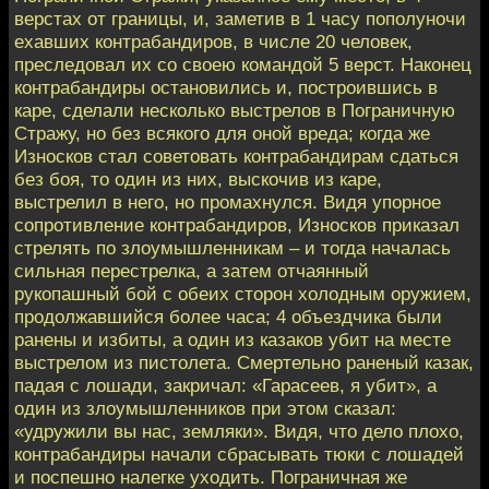
верстах от границы, и, заметив в 1 часу пополуночи
ехавших контрабандиров, в числе 20 человек,
преследовал их co своею командой 5 верст. Наконец
контрабандиры остановились и, построившись в
каре, сделали несколько выстрелов в Пограничную
Стражу, но без всякого для оной вреда; когда же
Износков стал советовать контрабандирам сдаться
без боя, то один из них, выскочив из каре,
выстрелил в него, но промахнулся. Видя упорное
сопротивление контрабандиров, Износков приказал
стрелять по злоумышленникам – и тогда началась
сильная перестрелка, a затем отчаянный
рукопашный бой с обеих сторон холодным оружием,
продолжавшийся более часа; 4 объездчика были
ранены и избиты, a один из казаков убит на месте
выстрелом из пистолета. Смертельно раненый казак,
падая с лошади, закричал: «Гарасеев, я убит», a
один из злоумышленников при этом сказал:
«удружили вы нас, земляки». Видя, что дело плохо,
контрабандиры начали сбрасывать тюки с лошадей
и поспешно налегке уходить. Пограничная же