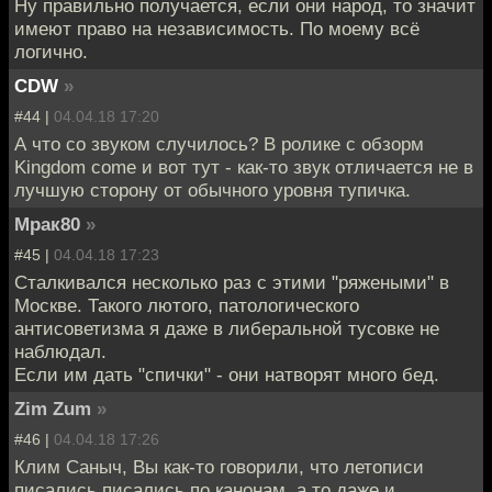
Ну правильно получается, если они народ, то значит
имеют право на независимость. По моему всё
логично.
CDW
»
#44 |
04.04.18 17:20
А что со звуком случилось? В ролике с обзорм
Kingdom come и вот тут - как-то звук отличается не в
лучшую сторону от обычного уровня тупичка.
Мрак80
»
#45 |
04.04.18 17:23
Сталкивался несколько раз с этими "ряжеными" в
Москве. Такого лютого, патологического
антисоветизма я даже в либеральной тусовке не
наблюдал.
Если им дать "спички" - они натворят много бед.
Zim Zum
»
#46 |
04.04.18 17:26
Клим Саныч, Вы как-то говорили, что летописи
писались писались по канонам, а то даже и