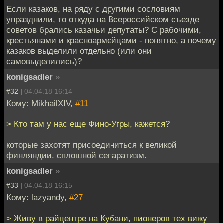
Если казаков, на ряду с другими сословиям
упразднили, то откуда на Всероссийском съезде
советов брались казачьи депутаты? С рабочими,
крестьянами и красноармейцами - понятно, а почему
казаков выделили отдельно (или они
самовыделились)?
konigsadler
»
#32 |
04.04.18 16:14
Кому: MikhailXIV,
#11
> Кто там у нас еще Фино-Угры, кажется?
которые захотят присоединиться к великой
финляндии. сплошной сепаратизм.
konigsadler
»
#33 |
04.04.18 16:15
Кому: lazyandy,
#27
> Живу в райцентре на Кубани, пионеров тех вижу