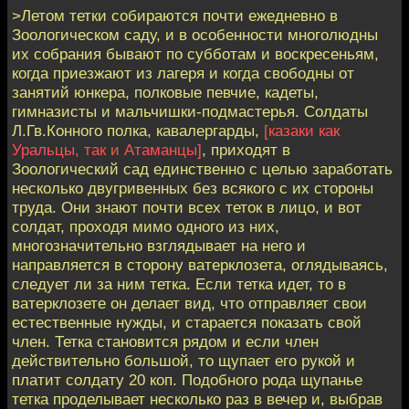
>Летом тетки собираются почти ежедневно в
Зоологическом саду, и в особенности многолюдны
их собрания бывают по субботам и воскресеньям,
когда приезжают из лагеря и когда свободны от
занятий юнкера, полковые певчие, кадеты,
гимназисты и мальчишки-подмастерья. Солдаты
Л.Гв.Конного полка, кавалергарды,
[казаки как
Уральцы, так и Атаманцы]
, приходят в
Зоологический сад единственно с целью заработать
несколько двугривенных без всякого с их стороны
труда. Они знают почти всех теток в лицо, и вот
солдат, проходя мимо одного из них,
многозначительно взглядывает на него и
направляется в сторону ватерклозета, оглядываясь,
следует ли за ним тетка. Если тетка идет, то в
ватерклозете он делает вид, что отправляет свои
естественные нужды, и старается показать свой
член. Тетка становится рядом и если член
действительно большой, то щупает его рукой и
платит солдату 20 коп. Подобного рода щупанье
тетка проделывает несколько раз в вечер и, выбрав