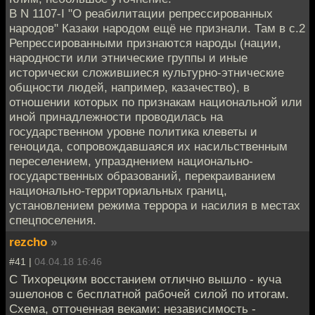
В N 1107-I "О реабилитации репрессированных
народов" Казаки народом ещё не признали. Там в с.2
Репрессированными признаются народы (нации,
народности или этнические группы и иные
исторически сложившиеся культурно-этнические
общности людей, например, казачество), в
отношении которых по признакам национальной или
иной принадлежности проводилась на
государственном уровне политика клеветы и
геноцида, сопровождавшаяся их насильственным
переселением, упразднением национально-
государственных образований, перекраиванием
национально-территориальных границ,
установлением режима террора и насилия в местах
спецпоселения.
rezcho
»
#41 |
04.04.18 16:46
С Тихорецким восстанием отлично вышло - куча
эшелонов с бесплатной рабочей силой по итогам.
Схема, отточенная веками: независимость -