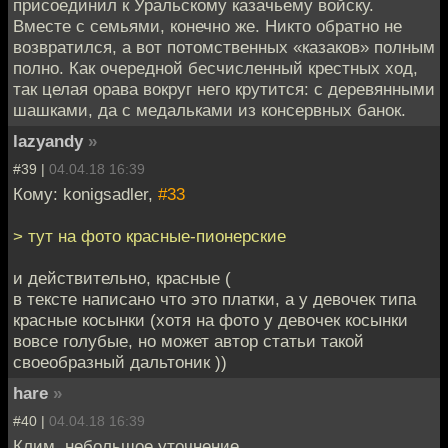
присоединил к Уральскому казачьему войску.
Вместе с семьями, конечно же. Никто обратно не
возвратился, а вот потомственных «казаков» полным
полно. Как очередной бесчисленный крестных ход,
так целая орава вокруг него крутится: с деревянными
шашками, да с медальками из консервных банок.
lazyandy
»
#39 |
04.04.18 16:39
Кому: konigsadler,
#33
> тут на фото красные-пионерские
и действительно, красные (
в тексте написано что это платки, а у девочек типа
красные косынки (хотя на фото у девочек косынки
вовсе голубые, но может автор статьи такой
своеобразный дальтоник ))
hare
»
#40 |
04.04.18 16:39
Клим, небольшое уточнение.