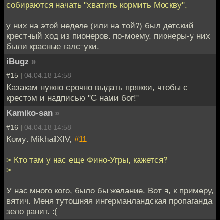
собираются начать "хватить кормить Москву".
у них на этой неделе (или на той?) был детский
крестный ход из пионеров. по-моему. пионеры-у них
были красные галстуки.
iBugz
»
#15 |
04.04.18 14:58
Казакам нужно срочно выдать пряжки, чтобы с
крестом и надписью "С нами бог!"
Kamiko-san
»
#16 |
04.04.18 14:58
Кому: MikhailXIV,
#11
> Кто там у нас еще Фино-Угры, кажется?
>
У нас много кого, было бы желание. Вот я, к примеру,
вятич. Меня тутошняя ингерманландская пропаганда
зело ранит. :(