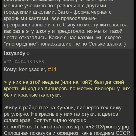
меньше учеников по сравнению с другими
городскими школами. Зато - форма черная с
красными кантами, все православные-
преправославные и т. п. Сыну по месту жительства
как раз в эту школу и предстояло, но мы от такой
чести отказались. Какие с нас казаки, мы скорее
"иногородние"-понаехавшие, не по Сеньке шапка. )
lazyandy
»
#27 |
04.04.18 15:58
Кому: konigsadler,
#14
> у них на этой неделе (или на той?) был детский
крестный ход из пионеров. по-моему. пионеры-у них
были красные галстуки.
Живу в райцентре на Кубани, пионеров тех вижу
регулярно. Не красные у них галстуки, а цветов
флага края. Вот тут видно хорошо
school16kusch.narod.ru/novosti/pioner2013/pionery.jpg
Сплошная показуха и официоз, как в позднем СССР.