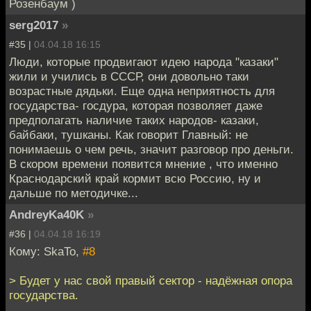
Розенбаум )
serg2017
»
#35 |
04.04.18 16:15
Люди, которые продвигают идею народа "казаки"
жили и учились в СССР, они довольно таки
возрастные дядьки. Еще одна неприятность для
государства- госдура, которая позволяет даже
предполагать наличие таких народов- казаки,
байбаки, тушканы. Как говорит Главный: не
понимаешь о чем речь, значит разговор про деньги.
В скором времени появится мнение , что именно
Краснодарский край кормит всю Россию, ну и
дальше по методичке...
AndreyKa40K
»
#36 |
04.04.18 16:19
Кому: SkaTo,
#8
> Будет у нас свой правый сектор - надёжная опора
государства.