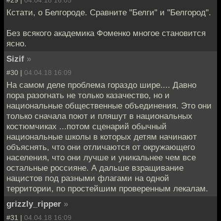
#29 |
04.04.18 16:05
Кстати, о Белгороде. Сравните "Белги" и "Белгород".
Без всякого академика Фоменко многое становится
ясно.
Sizif
»
#30 |
04.04.18 16:09
На самом деле проблема гораздо шире.... Давно
пора разогнать не только казачество, но и
национальные общественные объединения. Это они
только сначала поют и пляшут в национальных
костюмчиках ...потом сценарий обычный
национальные школы в которых детям начинают
объяснять, что они отличаются от окружающего
населения, что они лучше и уникальнее чем все
остальные россияне. А дальше взращивание
нацистов под разными флагами на одной
территории, по простейшим проверенным лекалам.
grizzly_ripper
»
#31 |
04.04.18 16:09