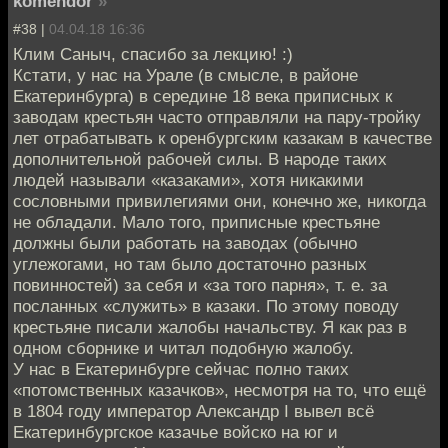
komendor
»
#38 |
04.04.18 16:36
Клим Саныч, спасибо за лекцию! :)
Кстати, у нас на Урале (в смысле, в районе
Екатеринбурга) в середине 18 века приписных к
заводам крестьян часто отправляли на пару-тройку
лет отрабатывать к оренбургским казакам в качестве
дополнительной рабочей силы. В народе таких
людей называли «казаками», хотя никакими
сословными привилегиями они, конечно же, никогда
не обладали. Мало того, приписные крестьяне
должны были работать на заводах (обычно
углежогами, но там было достаточно разных
повинностей) за себя и «за того парня», т. е. за
посланных «служить» в казаки. По этому поводу
крестьяне писали жалобы начальству. Я как раз в
одном сборнике и читал подобную жалобу.
У нас в Екатеринбурге сейчас полно таких
«потомственных казачков», несмотря на то, что ещё
в 1804 году император Александр I вывел всё
Екатеринбургское казачье войско на юг и