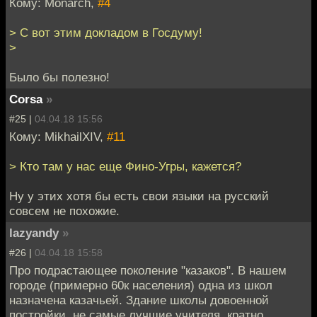
Кому: Monarch,
#4
> С вот этим докладом в Госдуму!
>
Было бы полезно!
Corsa
»
#25 |
04.04.18 15:56
Кому: MikhailXIV,
#11
> Кто там у нас еще Фино-Угры, кажется?
Ну у этих хотя бы есть свои языки на русский
совсем не похожие.
lazyandy
»
#26 |
04.04.18 15:58
Про подрастающее поколение "казаков". В нашем
городе (примерно 60к населения) одна из школ
назначена казачьей. Здание школы довоенной
постройки, не самые лучшие учителя, кратно