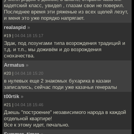
кадетский класс, увидел , глазам свои не поверил.
Последнее время эти ряженые из всех щелей лезут,
и меня это уже порядко напрягает.
realaspid
»
#19 |
04.04.18 15:17
Эдак, под лозунгами типа возрождения традиций и
т.д. и т.п., мы доживём и до возрождения
снохачества.
Armatus
»
#20 |
04.04.18 15:20
в нулевых еще 2 знакомых бухарика в казаки
записались, сейчас поди уже казачьи генералы
t00rtik
»
#21 |
04.04.18 15:46
Даешь "построение" независимого народа в каждой
отдельной квартире!
Все к этому идет, печально.
Summer_timer
»