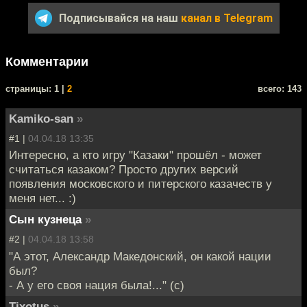
Подписывайся на наш
канал в Telegram
Комментарии
cтраницы: 1 |
2
всего: 143
Kamiko-san
»
#1 |
04.04.18 13:35
Интересно, а кто игру "Казаки" прошёл - может
считаться казаком? Просто других версий
появления московского и питерского казачеств у
меня нет... :)
Сын кузнеца
»
#2 |
04.04.18 13:58
"А этот, Александр Македонский, он какой нации
был?
- А у его своя нация была!..." (с)
Tixotus
»