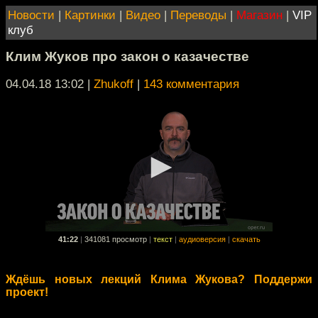
Новости
|
Картинки
|
Видео
|
Переводы
|
Магазин
|
VIP
клуб
Клим Жуков про закон о казачестве
04.04.18 13:02
|
Zhukoff
|
143 комментария
41:22
|
341081 просмотр
|
текст
|
аудиоверсия
|
скачать
Ждёшь новых лекций Клима Жукова? Поддержи
проект!