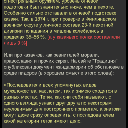
огнестрельным оружием, уровень огневой
подготовки был значительно ниже, чем в пехоте.
Особенно сильно отставали в огневой подготовке
казаки. Так, в 1874 г. при проверке в Финляндском
военном округе у личного состава 23-й пехотной
дивизии попадания в мишень колебались в
пределах 35–56 %,
[а у казачьего полка составляли
лишь 9 %]
Или про казачков, как ревнителей морали,
православия и прочих скреп. На сайте "Традиция"
опубликован документ жандармерии об обстановке в
среде пидоров (в хорошем смысле этого слова):
>Последователи всех упомянутых видов
мужеложества, как летом, так и зимою сходятся в
разных местах. Тетки, как они себя называют, с
одного взгляда узнают друг друга по некоторым
неуловимым для постороннего приметам, а знатоки
могут даже сразу определить, с последователем
какой категории теток имеют дело.