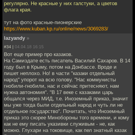
регулярно. Не красные у них галстуки, а цветов
флага края.
тут на фото красные-пионерские
https://www.kuban.kp.ru/online/news/3069283/
lazyandy
»
#34 |
04.04.18 16:15
Вот еще пример про казаков.
На Самиздате есть писатель Василий Сахаров. В 14
году был в Крыму, потом на Донбассе. Вроде и
пишет неплохо. Но! в части "казаки отдельный
народ" упорот на всю голову. "Нас коммунисты
гнобили-гнобили, нас и сейчас притесняют, нам
нужна автономия". "В 17 веке с казаками царь
общался через МИД, т.е. Иноземный приказ, значит
мы уже тогда были отдельный народ и чуть ли не
отдельное государство". Почитать, что Иноземный
приказ это скорее Минобороны того времени, и кому
как не ему писать указивки служивым - не, как
можно. Глухари на токовище, как пел знатный казак