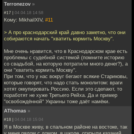
Terronezov
»
#17 |
04.04.18 14:58
Кому: MikhailXIV,
#11
> А про краснодарский край давно заметно, что они
собираются начать "хватить кормить Москву".
Мне очень нравится, что в Краснодарском крае есть
проблемы с судебной системой (помните историю
со свадьбой, на которую потратили много денег?), а
они "хватить кормить Москву".
При том, что у нас вокруг бегают всякие Стариковы,
которые говорят, что надо стать монолитом: враги
хотят оккупировать Россию. Если это сделают, то
поработят не хуже Третьего Рейха. Да и пример
"освобождённой" Украины тоже даёт намёки.
AThomas
»
#18 |
04.04.18 15:04
Я в Москве живу, в спальном районе на востоке, так
у меня рядом с домом, в школе, открыли казачий