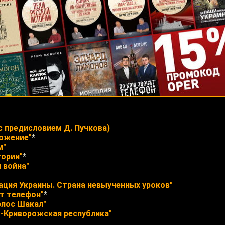
с предисловием Д. Пучкова)
тожение"
*
м"
тории"
*
 война"
ция Украины. Страна невыученных уроков"
ит телефон"
*
рлос Шакал"
-Криворожская республика"