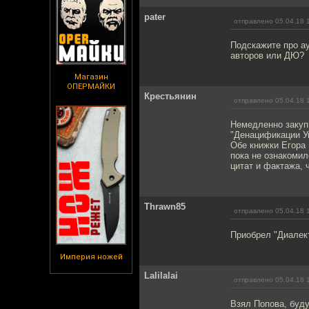
pater
отправлено 05.04.18 
Подскажите про ау
авторов или ДЮ?
Магазин
ОПЕРМАЙКИ
Крестьянин
отправлено 05.04.18 
Немедленно закуп
"Денацификации У
Обе книжки Егора 
пока не ознакомил
цитат и фактажа, 
Thrawn85
отправлено 05.04.18 
Приобрел "Диалек
Империя ножей
Lalilalai
отправлено 05.04.18 
Взял Попова, буд