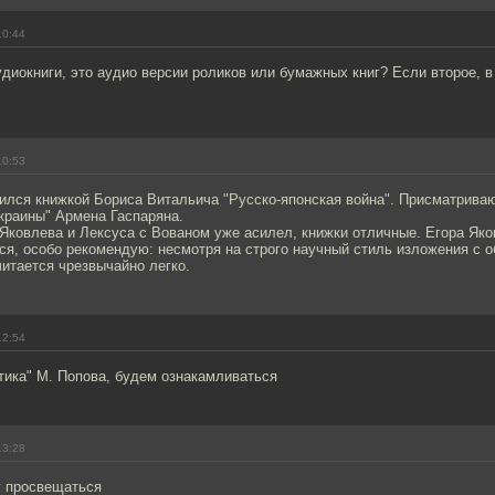
10:44
диокниги, это аудио версии роликов или бумажных книг? Если второе, в
10:53
ился книжкой Бориса Витальича "Русско-японская война". Присматриваю
краины" Армена Гаспаряна.
Яковлева и Лексуса с Вованом уже асилел, книжки отличные. Егора Яко
ся, особо рекомендую: несмотря на строго научный стиль изложения с 
читается чрезвычайно легко.
12:54
тика" М. Попова, будем ознакамливаться
13:28
у просвещаться