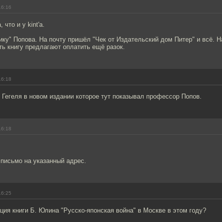
16:16
что и у kint'а.
ку" Попова. На почту пришёл "Чек от Издательский дом Питер" и всё. Н
ть книгу предлагают оплатить ещё разок.
16:18
 Гегеля в новом издании которое тут показывал профессор Попов.
16:18
письмо на указанный адрес.
16:25
ция книги Б. Юлина "Русско-японская война" в Москве в этом году?