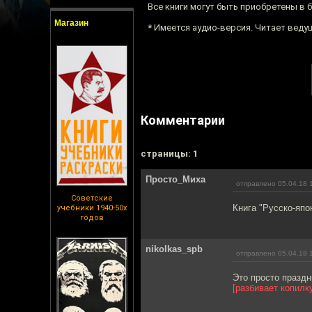
Все книги могут быть приобретены в 
Магазин
*
Имеется аудио-версия. Читает веду
Комментарии
cтраницы: 1
Просто_Миха
отправлено 05.04.18 
Советские
Книга "Русско-япо
учебники 1940-50х
годов
nikolkas_spb
отправлено 05.04.18 
Это просто праздн
[разбивает копилк