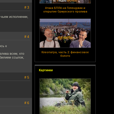
# 3
Атака БПЛА на Геленджик и
открытие Ормузского пролива
 чьем исполнении,
# 4
сь к
Клеопатра, часть 2: финансовое
влева всем, кто
болото
обилием ссылок,
Картинки
# 5
# 6