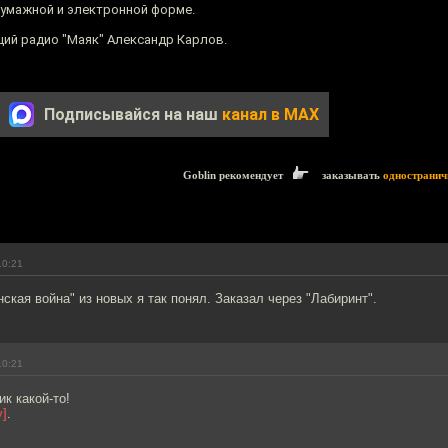
бумажной и электронной форме.
щий радио "Маяк" Александр Карлов.
Подписывайся на наш
канал в MAX
Goblin рекомендует
заказывать
одностранич
10:21
нская война" из новых я так понял. Заказал через "Лабиринт".
10:21
ик какой-то!
у]
.