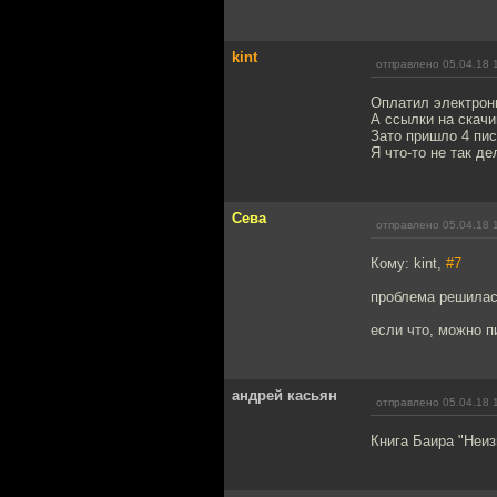
kint
отправлено 05.04.18 
Оплатил электрон
А ссылки на скачи
Зато пришло 4 пис
Я что-то не так д
Сева
отправлено 05.04.18 
Кому: kint,
#7
проблема решилас
если что, можно п
андрей касьян
отправлено 05.04.18 
Книга Баира "Неиз