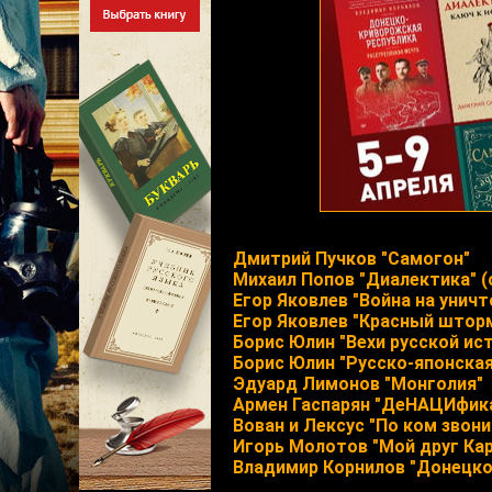
Дмитрий Пучков "Самогон"
Михаил Попов "Диалектика" (
Егор Яковлев "Война на унич
Егор Яковлев "Красный штор
Борис Юлин "Вехи русской ис
Борис Юлин "Русско-японская
Эдуард Лимонов "Монголия"
Армен Гаспарян "ДеНАЦИфика
Вован и Лексус "По ком звон
Игорь Молотов "Мой друг Ка
Владимир Корнилов "Донецко