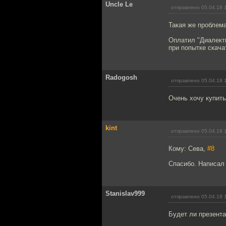
Uncle Le
отправлено 05.04.18 
Такая же проблема, 
Оплатил "Диалекти
при попытке скача
Radogosh
отправлено 05.04.18 
Очень хочу купить
kint
отправлено 05.04.18 
Кому: Сева,
#8
Спасибо. Написал 
Stanislav999
отправлено 05.04.18 
Будет ли презента