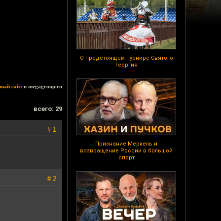
О предстоящем Турнире Святого
Георгия
ный сайт
в megagroup.ru
всего: 29
# 1
Признание Меркель и
возвращение России в большой
спорт
# 2