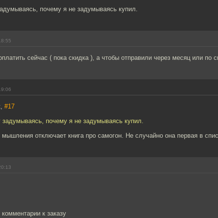
задумываясь, почему я не задумываясь купил.
18:55
оплатить сейчас ( пока скидка ), а чтобы отправили через месяц или по 
19:06
к,
#17
 задумываясь, почему я не задумываясь купил.
мышления отключает книга про самогон. Не случайно она первая в списк
20:13
в комментарии к заказу