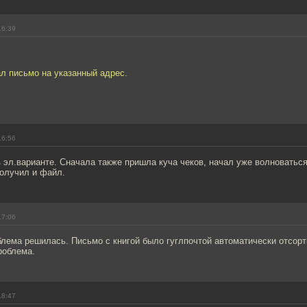
16:39
л письмо на указанный адрес.
16:56
 эл.варианте. Сначала также пришла куча чеков, начал уже волноваться
получил и файл.
17:06
лема решилась. Письмо с книгой было гуглпочтой автоматически отсорт
проблема.
18:47