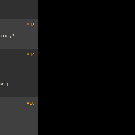
# 18
сигналу?
# 19
е :)
# 20