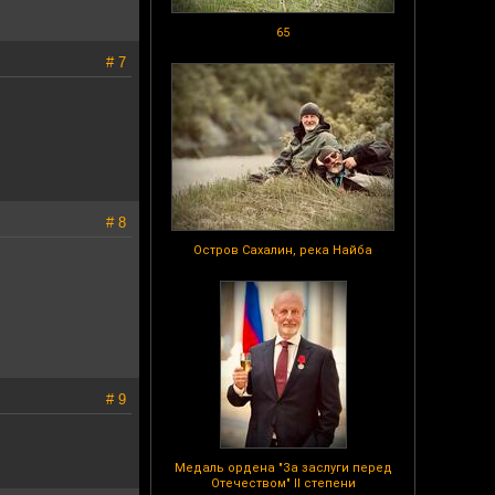
65
# 7
# 8
Остров Сахалин, река Найба
# 9
Медаль ордена "За заслуги перед
Отечеством" II степени