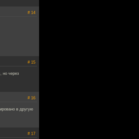
# 14
# 15
, но через
# 16
ировано в другую
# 17