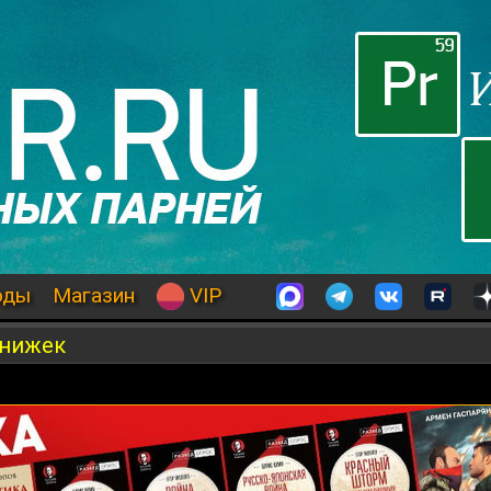
оды
Магазин
VIP
книжек