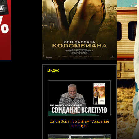
Видео
Дядя Вова про фильм "Свидание
вслепую"