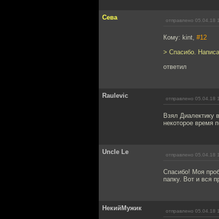
Сева
отправлено 05.04.18 
Кому: kint,
#12
> Спасибо. Написа
ответил
Raulevic
отправлено 05.04.18 
Взял Диалектику в
некоторое время 
Uncle Le
отправлено 05.04.18 
Спасибо! Моя проб
папку. Вот и вся 
НекийМужик
отправлено 05.04.18 