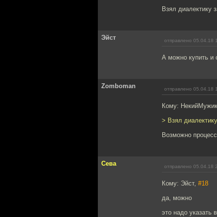
Взял диалектику 
Эйст
отправлено 05.04.18 
А можно купить и 
Zomboman
отправлено 05.04.18 
Кому: НекийМужи
> Взял диалектику
Возможно процесс 
Сева
отправлено 05.04.18 
Кому: Эйст,
#18
да, можно
это надо указать 