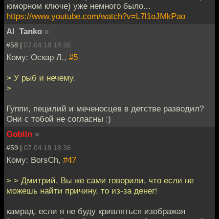
юморном ключе) уже немного было...
https://www.youtube.com/watch?v=L7l1oJMkPao
Al_Tanko
»
#58 |
07.04.18 18:35
Кому: Оскар Л.,
#5
> У рыб и нечему.
>
Гуппи, пецилий и меченосцев в детстве разводил?
Они с тобой не согласны :)
Goblin
»
#59 |
07.04.18 18:36
Кому: BorsCh,
#47
> > Дмитрий, Вы же сами говорили, что если не
можешь найти причину, то из-за денег!
камрад, если я не буду кривляться изображая