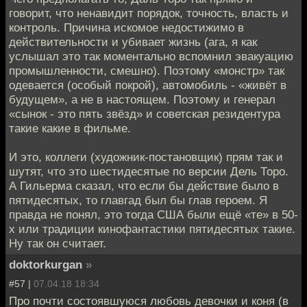
говорит, что ненавидит порядок, точность, власть и
контроль. Причина искомое недостижимо в
действительности и убивает жизнь (ага, я как
услышал это так моментально вспомнил эвакуацию
промышленности, смешно). Поэтому «монстр» так
одевается (особый покрой), автомобиль - «живёт в
будущем», а не в настоящем. Поэтому и генерал
«сынок - это пять звёзд» и советская резидентура
такие какие в фильме.
И это, коллеги (художник-постановщик) прям так и
шутят, что это шестидесятые по версии Дель Торо.
А Гильерма сказал, что если бы действие было в
пятидесятых, то главгад был бы глав героем. Я
правда не понял, это тогда США были ещё «те» в 50-
х или традиции кинофантастики пятидесятых такие.
Ну так он считает.
doktorkurgan
»
#57 |
07.04.18 18:34
Про почти состоявшуюся любовь девочки и коня (в