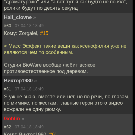
"драматургию" или "а вот тут я как будто не понял",
ролики будут по десять секунд
Hall_clovne
»
#60 |
07.04.18 18:49
Кому: Zorgaiel,
#15
> Масс Эффект такие вещи как ксенофилия уже не
являются чем то особенным.
Студия BioWare вообще любит всякое
противоестественное под деревом.
Виктор1980
»
#61 |
07.04.18 18:49
Я уж не знаю, вместе или нет, но по речи, по глазам,
по мимике, по жестам, главные герои этого видео
вожрали не одну рюмку.
Goblin
»
#62 |
07.04.18 18:49
Кому: Виктор1980,
#61