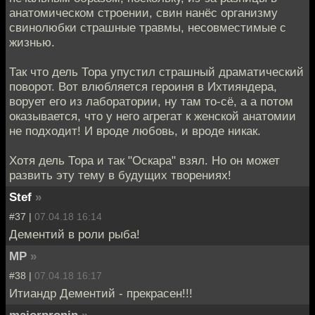
анатомическом строении, свин нанёс организму
свинолюбки страшные травмы, несовместимые с
жизнью.
Так что дель Тора упустил страшный драматический
поворот. Вот влюбляется героиня в Ихтияндера,
ворует его из лаборатории, ну там то-сё, а а потом
оказывается, что у него агрегат к женской анатомии
не подходит! И вроде любовь, и вроде никак.
Хотя дель Тора и так "Оскара" взял. Но он может
развить эту тему в будущих творениях!
Stef
»
#37 |
07.04.18 16:14
Дементий в роли рыба!
MP
»
#38 |
07.04.18 16:17
Итиандр Дементий - прекрасен!!!
majorpronin
»