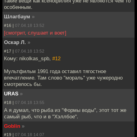
такие вещи как ксенофилия уже не являются чем то
особенным.
Шлагбаум
»
#16 |
07.04.18 13:52
[смотрит, слушает и воет]
Оскар Л.
»
#17 |
07.04.18 13:52
Кому: nikolkas_spb,
#12
Мультфильм 1991 года оставил тягостное
впечатление. Там слово "мораль" уже чужеродно
смотрелось бы.
URAS
»
#18 |
07.04.18 13:55
А я думал, что рыба из "Формы воды", этот тот же
самый рыб, что и в "Хэллбое".
Goblin
»
#19 |
07.04.18 14:07