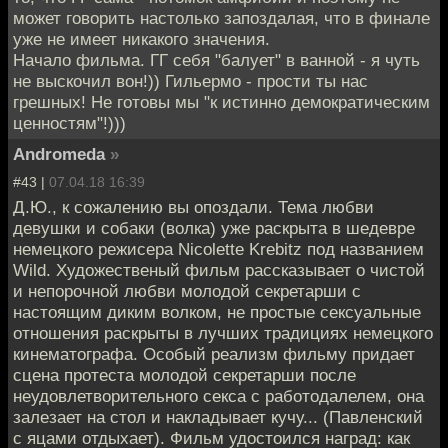
может говорить настолько запоздалая, что в финале
уже не имеет никакого значения.
Начало фильма. ГГ себя "балует" в ванной - я чуть
не выскочил вон!)) Гильермо - прости ты нас
грешных! Не готовы мы "к истинно демократическим
ценностям"!)))
Andromeda
»
#43 |
07.04.18 16:39
Д.Ю., к сожалению вы опоздали. Тема любви
девушки и собаки (волка) уже раскрыта в шедевре
немецкого режисера Nicolette Krebitz под названием
Wild. Художественый фильм рассказывает о чистой
и непорочной любви молодой секретарши с
настоящим диким волком, не простые сексуальные
отношения раскрыты в лучших традициях немецкого
кинематографа. Особый реализм фильму придает
сцена протеста молодой секретарши после
неудовлетворительного секса с работодалелем, она
залезает на стол и накладывает кучу... (Павленский
с яцами отдыхает). Фильм удостоился наград: как