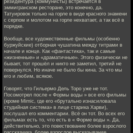
резидентура (коммунисты) встречается в
эммигранском ресторане, это конечно, да.
Татуировок только на горле в виде красного знамени
с серпом и молотом на горле нехватает, а так всё в
порядке.
Вообще, все художественные фильмы (особенно
буржуйские) отборная чушатина между титрами в
начале и конце. Как «фантастика», так и самые
«жизненные» и «драматичные». Этого физически не
бывает, тот прошёл и никто не заметил, третий не
повернулся. Но иначе не было бы кина. За что мы
его и любим, всякое.
Говорят, что Гильермо Дель Торо уже не тот.
Посомотрел после « Формы воды » все его фильмы
(кроме Mimic, где его «брутально изнасиловала
студийная система» в лице старика Харви),
послушал его комментарии. Всё он тот. Во всех его
фильмах есть то, что есть в « Форме воды ». Да,
действительно, это повествование более взрослого
рассказчика, более взрослое высказывание.