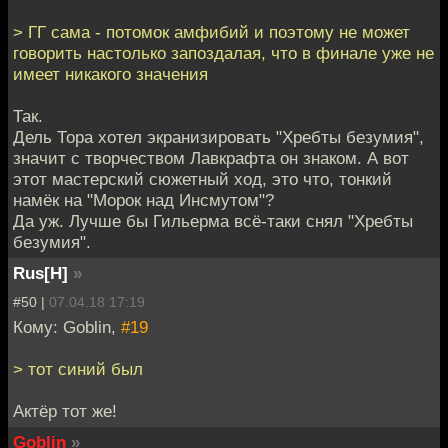
> ГГ сама - потомок амфибий и поэтому не может
говорить настолько запоздалая, что в финале уже не
имеет никакого значения
Так.
Дель Тора хотел экранизировать "Хребты безумия",
значит с творчеством Лавкрафта он знаком. А вот
этот мастерский сюжетный ход, это что, тонкий
намёк на "Морок над Инсмутом"?
Да уж. Лучше бы Гильерма всё-таки снял "Хребты
безумия".
Rus[H]
»
#50 |
07.04.18 17:19
Кому: Goblin,
#19
> тот синий был
Актёр тот же!
Goblin
»