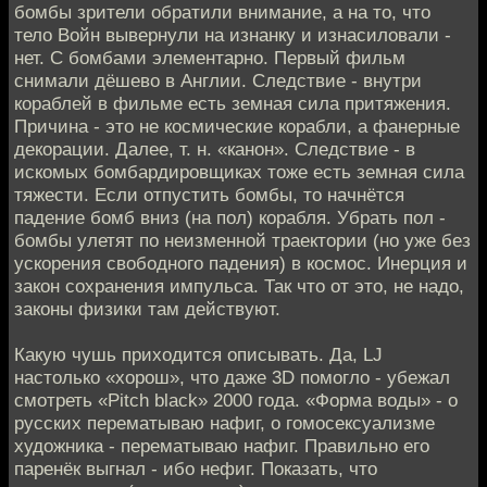
бомбы зрители обратили внимание, а на то, что
тело Войн вывернули на изнанку и изнасиловали -
нет. С бомбами элементарно. Первый фильм
снимали дёшево в Англии. Следствие - внутри
кораблей в фильме есть земная сила притяжения.
Причина - это не космические корабли, а фанерные
декорации. Далее, т. н. «канон». Следствие - в
искомых бомбардировщиках тоже есть земная сила
тяжести. Если отпустить бомбы, то начнётся
падение бомб вниз (на пол) корабля. Убрать пол -
бомбы улетят по неизменной траектории (но уже без
ускорения свободного падения) в космос. Инерция и
закон сохранения импульса. Так что от это, не надо,
законы физики там действуют.
Какую чушь приходится описывать. Да, LJ
настолько «хорош», что даже 3D помогло - убежал
смотреть «Pitch black» 2000 года. «Форма воды» - о
русских перематываю нафиг, о гомосексуализме
художника - перематываю нафиг. Правильно его
паренёк выгнал - ибо нефиг. Показать, что