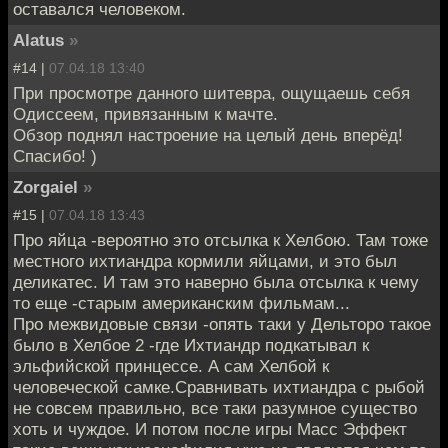
оставался человеком.
Alatus
»
#14 |
07.04.18 13:40
При просмотре данного шитевра, ощущаешь себя
Одиссеем, привязанным к мачте.
Обзор поднял настроение на целый день вперёд!
Спасибо! )
Zorgaiel
»
#15 |
07.04.18 13:43
Про яйца -вероятно это отсылка к Хелбою. Там тоже
местного ихтиандра кормили яйцами, и это был
деликатес. И там это наверно была отсылка к чему
то еще -старым американским фильмам...
Про межвидовые связи -опять таки у Дельторо такое
было в Хелбое 2 -где Ихтиандр подкатывал к
эльфийской принцессе. А сам Хелбой к
человеческой самке.Сравнивать ихтиандра с рыбой
не совсем правильно, все таки разумное существо
хоть и чуждое. И потом после игры Масс Эффект