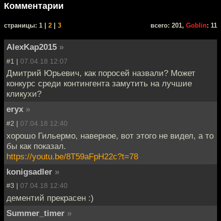
Комментарии
cтраницы: 1 |
2
|
3
всего: 201,
Goblin
: 11
AlexKap2015
»
#1 |
07.04.18 12:07
Дмитрий Юрьевич, как поросей назвали? Может
конкурс среди контингента замутить на лучшие
кликухи?
eryx
»
#2 |
07.04.18 12:40
хорошо Гильермо, наверное, вот этого не видел, а то
бы как показал.
https://youtu.be/8T59aFpH22c?t=78
konigsadler
»
#3 |
07.04.18 12:40
дементий прекрасен :)
Summer_timer
»