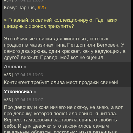
Кому: Tapirus,
#25
> Главный, я свиней коллекционирую. Где таких
шикарных хрюнов прикупить?
Это обычные свинки для животных, которых
продают в магазинах типа Петшоп или Бетховен. У
самого два хрюна, один хрюкает, как у ведующих, а
другой визжит. Правда, мой кот не оценил.
Animan
»
#35 |
07.04.18 16:06
Контингент требует слива мест продажи свиней!
Утконосиха
»
#36 |
07.04.18 16:07
Про девочку и коня ничего не скажу, не знаю, а вот
про девочку, которая полюбила свина, я читала.
Вернее, там девочка заставила свина отлюбить
себя. И для девочки это закончилось самым
печальным образом, поскольку, из-за разницы в