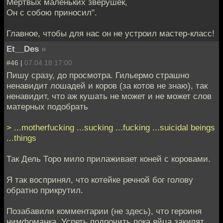
Мёртвых маленьких зверушек,
Он с собою приносил".
Главное, чтобы для нас он не устроил мастер-класс!
Et__Des
»
#46 |
07.04.18 17:00
Пишу сразу, до просмотра. Гильермо страшно
ненавидит лошадей и коров (за котов не знаю), так
ненавидит, что аж кушать не может и не может слов
матерных подобрать
> ...motherfucking ...sucking ...fucking ...suicidal beings
...things
Так Дель Торо мило прилаживает коней с коровами.
Я так воспринял, что котейке речной бог голову
обратно прикрутил.
Позабавили комментарии (не здесь), что героиня
нимфоманка. Успеть подрочить пока яйца закипят,