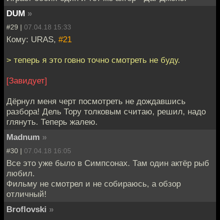
DUM
»
#29 |
07.04.18 15:33
Кому: URAS,
#21
> теперь я это говно точно смотреть не буду.
[Завидует]
Дёрнул меня черт посмотреть не дождавшись
разбора! Дель Тору толковым считаю, решил, надо
глянуть. Теперь жалею.
Madnum
»
#30 |
07.04.18 16:05
Все это уже было в Симпсонах. Там один актёр рыб
любил.
Фильму не смотрел и не собираюсь, а обзор
отличный!
Broflovski
»