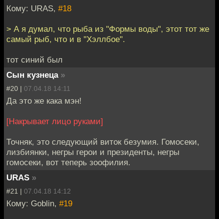
Кому: URAS,
#18
> А я думал, что рыба из "Формы воды", этот тот же
самый рыб, что и в "Хэллбое".
тот синий был
Сын кузнеца
»
#20 |
07.04.18 14:11
Да это же кака мэн!
[Накрывает лицо руками]
Точняк, это следующий виток безумия. Гомосеки,
лизбиянки, негры герои и президенты, негры
гомосеки, вот теперь зоофилия.
URAS
»
#21 |
07.04.18 14:12
Кому: Goblin,
#19