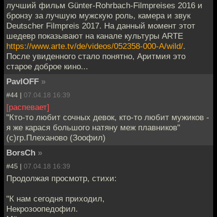
лучший фильм Günter-Rohrbach-Filmpreises 2016 и
бронзу за лучшую мужскую роль, камера и звук
Deutscher Filmpreis 2017. На данный момент этот
шедевр показывают на канале культуры ARTE
https://www.arte.tv/de/videos/052358-000-A/wild/
.
После увиденного стало понятно, Аритмия это
старое доброе кино...
PavlOFF
»
#44 |
07.04.18 16:39
[распевает]
"Кто-то любит сочных девок, кто-то любит мужиков -
я же карася большого натяну меж плавников"
(с)гр.Плеханово (Зоофил)
BorsCh
»
#45 |
07.04.18 16:39
Продолжая просмотр, стихи:
"К нам сегодня приходил,
Некрозоопедофил.