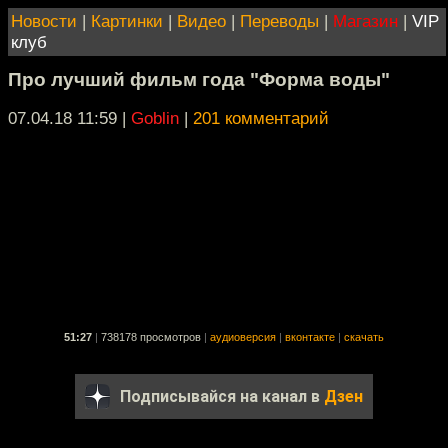
Новости
|
Картинки
|
Видео
|
Переводы
|
Магазин
|
VIP
клуб
Про лучший фильм года "Форма воды"
07.04.18 11:59
|
Goblin
|
201 комментарий
51:27
|
738178 просмотров
|
аудиоверсия
|
вконтакте
|
скачать
Подписывайся на канал в
Дзен