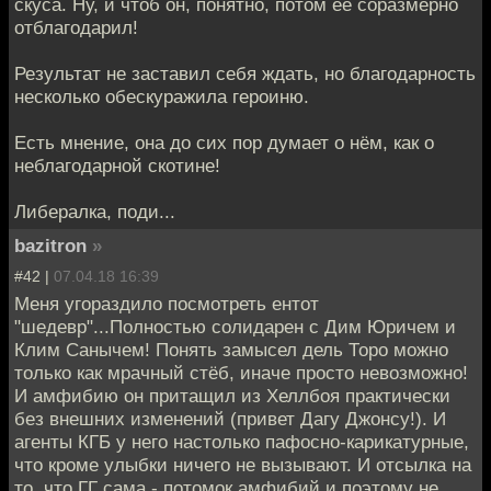
скуса. Ну, и чтоб он, понятно, потом её соразмерно
отблагодарил!
Результат не заставил себя ждать, но благодарность
несколько обескуражила героиню.
Есть мнение, она до сих пор думает о нём, как о
неблагодарной скотине!
Либералка, поди...
bazitron
»
#42 |
07.04.18 16:39
Меня угораздило посмотреть ентот
"шедевр"...Полностью солидарен с Дим Юричем и
Клим Санычем! Понять замысел дель Торо можно
только как мрачный стёб, иначе просто невозможно!
И амфибию он притащил из Хеллбоя практически
без внешних изменений (привет Дагу Джонсу!). И
агенты КГБ у него настолько пафосно-карикатурные,
что кроме улыбки ничего не вызывают. И отсылка на
то, что ГГ сама - потомок амфибий и поэтому не