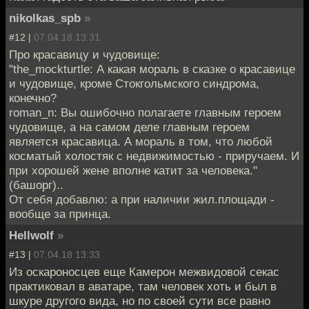
nikolkas_spb
»
#12 |
07.04.18 13:31
Про красавицу и чудовище:
"the_mockturtle: А какая мораль в сказке о красавице
и чудовище, кроме Стокгольмского синдрома,
конечно?
roman_n: Вы ошибочно полагаете главным героем
чудовище, а на самом деле главным героем
является красавица. А мораль в том, что любой
косматый холостяк с недвижимостью - приручаем. И
при хорошей жене вполне катит за человека."
(башорг)..
От себя добавлю: а при наличии жил.площади -
вообще за принца.
Hellwolf
»
#13 |
07.04.18 13:33
Из оскароносцев еще Камерон межвидовой секас
практиковал в аватаре, там человек хоть и был в
шкуре другого вида, но по своей сути все равно