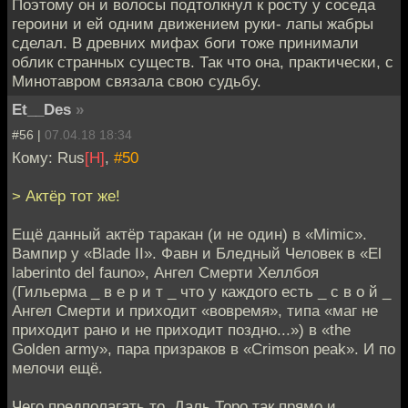
Поэтому он и волосы подтолкнул к росту у соседа
героини и ей одним движением руки- лапы жабры
сделал. В древних мифах боги тоже принимали
облик странных существ. Так что она, практически, с
Минотавром связала свою судьбу.
Et__Des
»
#56 |
07.04.18 18:34
Кому: Rus
[H]
,
#50
> Актёр тот же!
Ещё данный актёр таракан (и не один) в «Mimic».
Вампир у «Blade II». Фавн и Бледный Человек в «El
laberinto del fauno», Ангел Смерти Хеллбоя
(Гильерма _ в е р и т _ что у каждого есть _ с в о й _
Ангел Смерти и приходит «вовремя», типа «маг не
приходит рано и не приходит поздно...») в «the
Golden army», пара призраков в «Crimson peak». И по
мелочи ещё.
Чего предполагать то, Даль Торо так прямо и