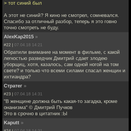
> тот синий был
А этот не синий? Я кино не смотрел, сомневался.
Спасибо за отличный разбор, теперь я это говно
точно смотреть не буду.
AlexKap2015
»
#22 |
07.04.18 14:21
Обратили внимание на момент в фильме, с какой
легкостью разведчик Дмитрий сдает злодею
уборщиц, хотя, казалось, сам одной ногой на том
свете? и только что всеми силами спасал женщин и
ихтиандра?
Стратег
»
#23 |
07.04.18 14:31
"В женщине должна быть какая-то загадка, кроме
онанизма" © Дмитрий Пучков
Это в срочно в цитатник :Ы
Kaputt
»
#24 |
07.04.18 14:31