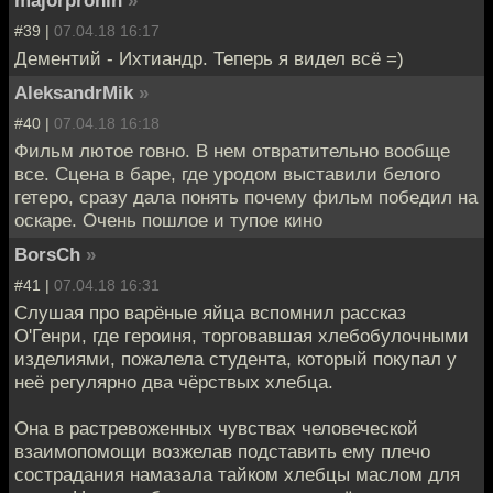
#39 |
07.04.18 16:17
Дементий - Ихтиандр. Теперь я видел всё =)
AleksandrMik
»
#40 |
07.04.18 16:18
Фильм лютое говно. В нем отвратительно вообще
все. Сцена в баре, где уродом выставили белого
гетеро, сразу дала понять почему фильм победил на
оскаре. Очень пошлое и тупое кино
BorsCh
»
#41 |
07.04.18 16:31
Слушая про варёные яйца вспомнил рассказ
О'Генри, где героиня, торговавшая хлебобулочными
изделиями, пожалела студента, который покупал у
неё регулярно два чёрствых хлебца.
Она в растревоженных чувствах человеческой
взаимопомощи возжелав подставить ему плечо
сострадания намазала тайком хлебцы маслом для