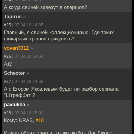
А когда свиней завезут в опершоп?
Tapirus
»
#25 |
07.04.18 14:35
Главный, я свиней коллекционирую. Где таких
шикарных хрюнов прикупить?
vovan3312
»
#26 |
07.04.18 14:56
АД!
Schecter
»
#27 |
07.04.18 14:58
А с Егором Яковлевым будет ли разбор сериала
"Штрафбат"?
pavlukha
»
#28 |
07.04.18 15:02
Кому: URAS,
#18
Играет обоих один и тот же актёр - Даг Джонс.