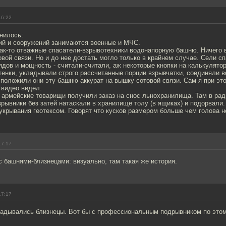
16:22
нилось:
ий и сооружений занимаются военные и МЧС.
как-то отважные спасатели-взрывотехники водонапорную башню. Ничего 
вой связи. Но и до нее достать могло только в крайнем случае. Сели с
дов и мощность - считали-считали, аж некоторые кнопки на калькулятор
енки, укладывали строго рассчитанные порции взрывчатки, соединяли в
положили они эту башню аккурат на вышку сотовой связи. Сам я при эт
 видео видел.
 армейские товарищи получили заказ на снос льнохранилища. Там в ра
зрывники без затей натаскали в хранилище толу (в ящиках) и подорвали. 
 укрывания геотексом. Говорят что кусков размером больше чем голова н
17:17
с башнями-близнецами: визуально, там такая же история.
17:17
ладывались близнецы. Вот бы с профессиональным подрывником по это