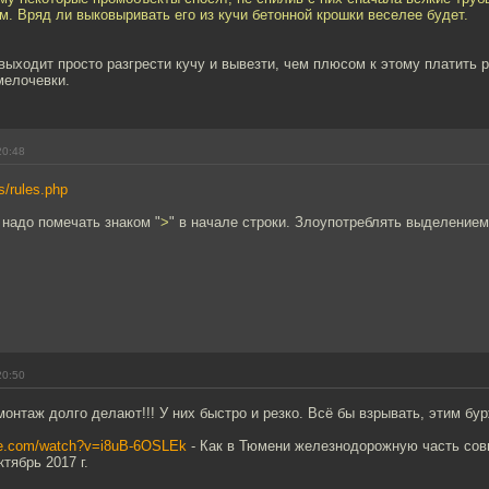
. Вряд ли выковыривать его из кучи бетонной крошки веселее будет.
ыходит просто разгрести кучу и вывезти, чем плюсом к этому платить 
мелочевки.
20:48
rs/rules.php
надо помечать знаком "
>
" в начале строки. Злоупотреблять выделением
20:50
монтаж долго делают!!! У них быстро и резко. Всё бы взрывать, этим бу
be.com/watch?v=i8uB-6OSLEk
- Как в Тюмени железнодорожную часть со
тябрь 2017 г.