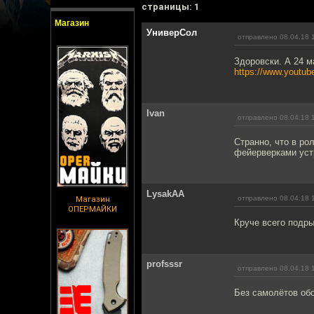
cтраницы: 1
Магазин
УниверСол
отправлено 08.04.18 
Здоровски. А 24 м
https://www.yout
Ivan
отправлено 08.04.18 
Странно, что в ро
фейерверками уст
LysakAA
отправлено 08.04.18 
Магазин
ОПЕРМАЙКИ
Круче всего подры
profsssr
отправлено 08.04.18 
Без самолётов об