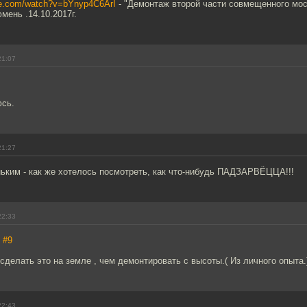
be.com/watch?v=bYnyp4C6ArI
- "Демонтаж второй части совмещенного мос
мень .14.10.2017г.
21:07
юсь.
21:27
ьким - как же хотелось посмотреть, как что-нибудь ПАДЗАРВЁЦЦА!!!
22:33
,
#9
делать это на земле , чем демонтировать с высоты.( Из личного опыта.
22:43