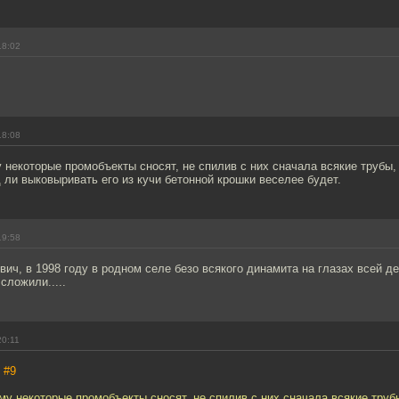
18:02
18:08
 некоторые промобъекты сносят, не спилив с них сначала всякие трубы,
ли выковыривать его из кучи бетонной крошки веселее будет.
19:58
ич, в 1998 году в родном селе безо всякого динамита на глазах всей д
сложили.....
20:11
,
#9
му некоторые промобъекты сносят, не спилив с них сначала всякие труб