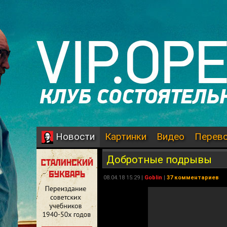
Картинки
Видео
Перев
Новости
Добротные подрывы
08.04.18 15:29 |
Goblin
|
37 комментариев