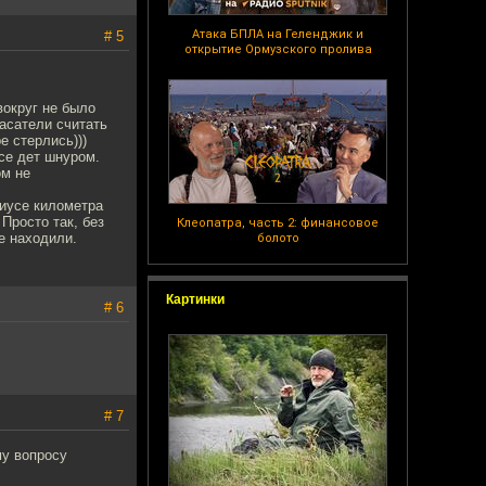
Атака БПЛА на Геленджик и
# 5
открытие Ормузского пролива
вокруг не было
пасатели считать
е стерлись)))
се дет шнуром.
ом не
диусе километра
Просто так, без
Клеопатра, часть 2: финансовое
е находили.
болото
Картинки
# 6
# 7
му вопросу