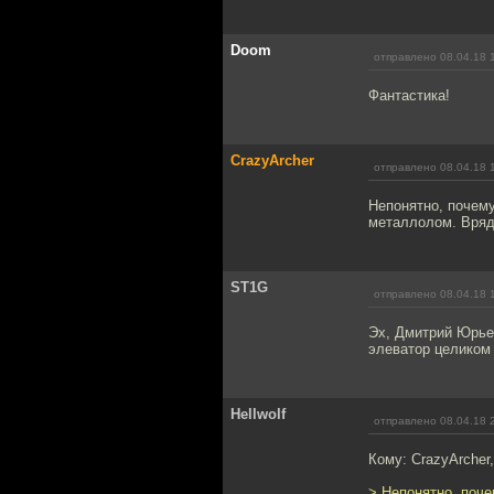
Doom
отправлено 08.04.18 
Фантастика!
CrazyArcher
отправлено 08.04.18 
Непонятно, почему
металлолом. Вряд 
ST1G
отправлено 08.04.18 
Эх, Дмитрий Юрьев
элеватор целиком 
Hellwolf
отправлено 08.04.18 
Кому: CrazyArcher
> Непонятно, поче