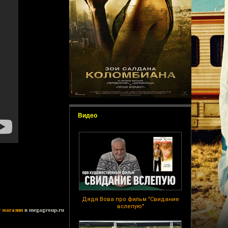
Видео
Дядя Вова про фильм "Свидание
вслепую"
т магазин
в megagroup.ru