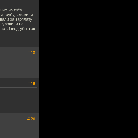
ним из трёх
ли трубу, сложили
вали за зарплату
- уронили на
ар. Завод убытков
# 18
# 19
# 20