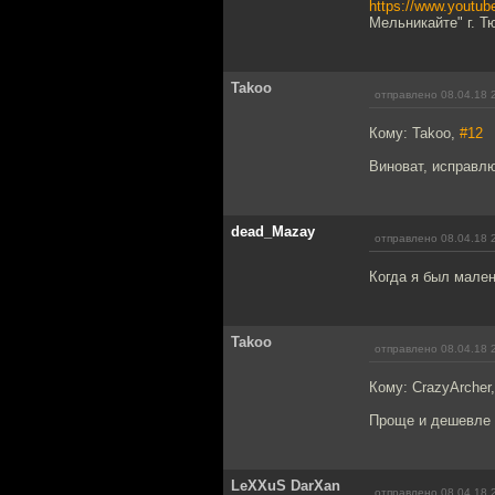
https://www.youtu
Мельникайте" г. Тю
Takoo
отправлено 08.04.18 
Кому: Takoo,
#12
Виноват, исправл
dead_Mazay
отправлено 08.04.18 
Когда я был мален
Takoo
отправлено 08.04.18 
Кому: CrazyArcher
Проще и дешевле с
LeXXuS DarXan
отправлено 08.04.18 