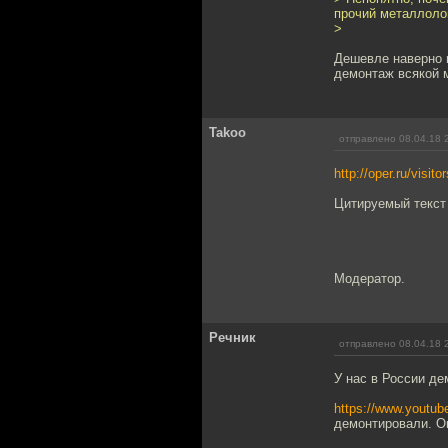
прочий металлолом
>
Дешевле наверно в
демонтаж всякой 
Takoo
отправлено 08.04.18 
http://oper.ru/visito
Цитируемый текст 
Модератор.
Речник
отправлено 08.04.18 
У нас в России де
https://www.youtu
демонтировали. Ок