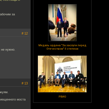
рабочим за
# 12
Медаль ордена "За заслуги перед
Отечеством" II степени
 не нужно.
# 13
ржуям.
РВИО
вмещенного моста