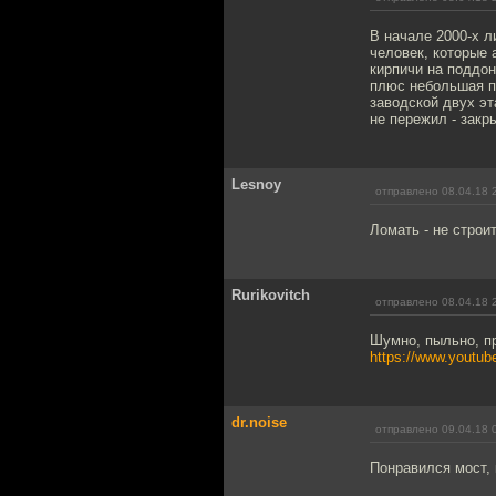
В начале 2000-х л
человек, которые 
кирпичи на поддон
плюс небольшая п
заводской двух э
не пережил - закр
Lesnoy
отправлено 08.04.18 
Ломать - не строит
Rurikovitch
отправлено 08.04.18 
Шумно, пыльно, пр
https://www.youtu
dr.noise
отправлено 09.04.18 
Понравился мост, 