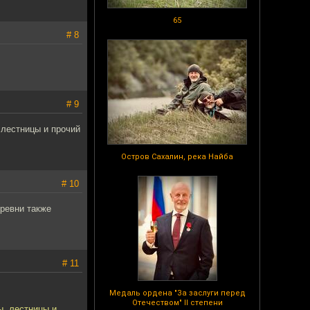
65
# 8
# 9
 лестницы и прочий
Остров Сахалин, река Найба
# 10
еревни также
# 11
Медаль ордена "За заслуги перед
Отечеством" II степени
ы, лестницы и