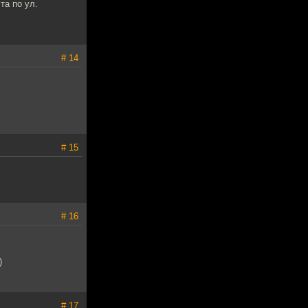
та по ул.
# 14
# 15
# 16
)
# 17