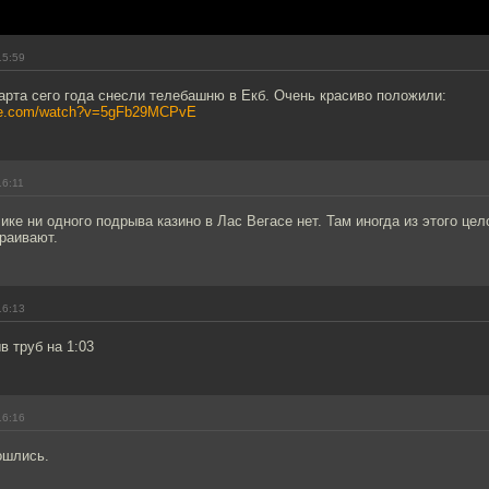
15:59
арта сего года снесли телебашню в Екб. Очень красиво положили:
ube.com/watch?v=5gFb29MCPvE
16:11
лике ни одного подрыва казино в Лас Вегасе нет. Там иногда из этого цел
раивают.
16:13
в труб на 1:03
16:16
ошлись.