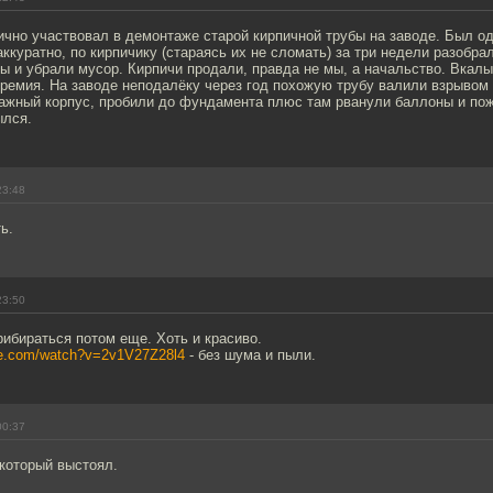
ично участвовал в демонтаже старой кирпичной трубы на заводе. Был од
аккуратно, по кирпичику (стараясь их не сломать) за три недели разобра
ы и убрали мусор. Кирпичи продали, правда не мы, а начальство. Вкалы
ремия. На заводе неподалёку через год похожую трубу валили взрывом 
тажный корпус, пробили до фундамента плюс там рванули баллоны и пож
ылся.
23:48
ь.
23:50
ибираться потом еще. Хоть и красиво.
be.com/watch?v=2v1V27Z28l4
- без шума и пыли.
00:37
который выстоял.