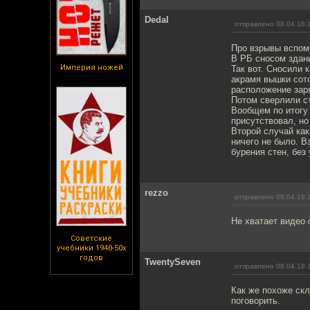
Dedal
отправлено 08.04.18 
Про взрывы вспом
В РБ сносом здан
Империя ножей
Так вот. Сносили 
акрамя вышки сото
расположение заря
Потом сверлили ст
Вообщем по итогу 
присутствовал, но
Второй случай как
ничего не было. В
бурения стен, без
rezzo
отправлено 08.04.18 
Не хватает видео 
Советские
учебники 1940-50х
годов
TwentySeven
отправлено 08.04.18 
Как же похоже ск
поговорить.