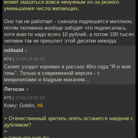
может оказаться вовсе ненужным из-за резкого
уменьшения числа желающих.
Оно так не работает - сначала подпишется миллион,
потом половина вообще забудет что подписалась,
хотя внести надо всего 10 рублей, а потом 100 тысяч
человек так не пришлют этой десятки никогда.
nd4said
»
#74 |
10.04.18 00:44
Cюжет уходит корнями в рассказ 40го года "Я и моя
тень". Только в современной версии - с
микрочипами и бодрым махачем...
Легосан
»
#75 |
10.04.18 01:53
Кому: Goblin,
#8
> Отечественный зритель опять останется наедине с
дубляжом?
>
> такая его судьба