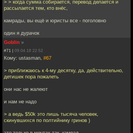
> > когда сумма собирается, перевод делается и
рассылается тем, кто внёс,
камрады, вы ещё и юристы все - поголовно
один я дурачок
Goblin
»
#71 |
09.04.18 22:52
Кому: ustasman,
#67
> приближаюсь к 4-му десятку, да, действительно,
детишек пора пожалеть
они нас не жалеют
и нам не надо
> а ведь $50k это лишь тысяча человек,
скинувшихся по полтийнику гринов )
это только в мечтах так, камрад