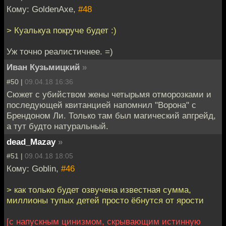
Кому: GoldenAxe,
#48
> Куалькуа покруче будет :)
Уж точно реалистичнее. =)
Иван Кузьмицкий
»
#50 |
09.04.18 16:36
Сюжет с убийством жены четырьмя отморозками и
последующей квитанцией напомнил "Ворона" с
Брендоном Ли. Только там был магический апгрейд,
а тут будто натуральный.
dead_Mazay
»
#51 |
09.04.18 18:05
Кому: Goblin,
#46
> как только будет озвучена известная сумма,
миллионы тупых детей просто ёбнутся от ярости
[с напускным цинизмом, скрывающим истинную