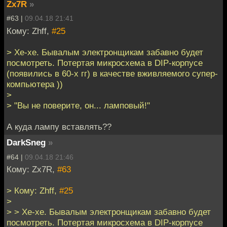
Zx7R
»
#63 |
09.04.18 21:41
Кому: Zhff,
#25
> Хе-хе. Бывалым электронщикам забавно будет
посмотреть. Потертая микросхема в DIP-корпусе
(появились в 60-х гг) в качестве вживляемого супер-
компьютера ))
>
> "Вы не поверите, он... ламповый!"
А куда лампу вставлять??
DarkSneg
»
#64 |
09.04.18 21:46
Кому: Zx7R,
#63
> Кому: Zhff,
#25
>
> > Хе-хе. Бывалым электронщикам забавно будет
посмотреть. Потертая микросхема в DIP-корпусе