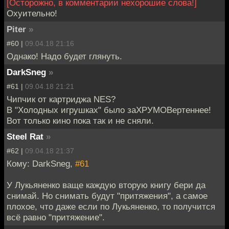
[Осторожно, в комментарии нехорошие слова!]
Охуительно!
Piter
»
#60 |
09.04.18 21:16
Однако! Надо будет глянуть.
DarkSneg
»
#61 |
09.04.18 21:21
Чипчик от картриджа NES?
В "Холодных игрушках" было заХРУМОВертеннее!
Вот только кино пока так и не сняли.
Steel Rat
»
#62 |
09.04.18 21:37
Кому: DarkSneg,
#61
У Лукьяненко ваще каждую вторую книгу бери да
снимай. Но снимать будут "притяжения", а самое
плохое, что даже если по Лукьяненко, то получится
всё равно "притяжение".