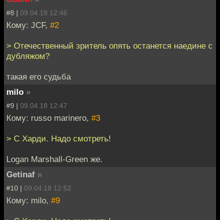
#8 |
09.04.18 12:46
Кому: JCF,
#2
> Отечественный зритель опять останется наедине с
дубляжом?
такая его судьба
milo
»
#9 |
09.04.18 12:47
Кому: russo marinero,
#3
> С Харди. Надо смотреть!
Logan Marshall-Green же.
Getinaf
»
#10 |
09.04.18 12:52
Кому: milo,
#9