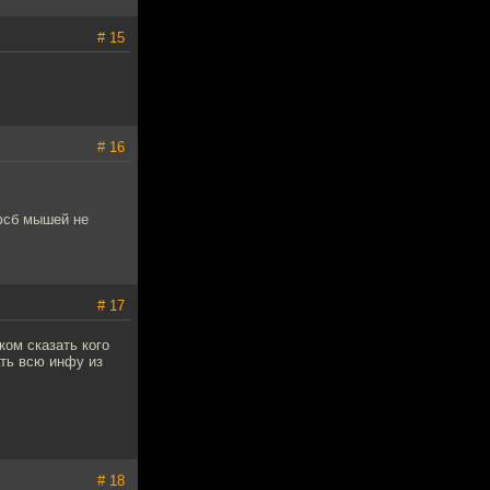
# 15
# 16
фсб мышей не
# 17
ком сказать кого
ать всю инфу из
# 18