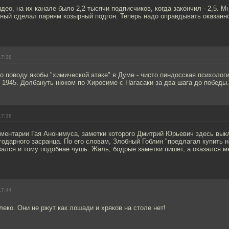
део, на их канале было 2,2 тысячи подписчиков, когда закончил - 2,5. М
ный сделал парням козырный подгон. Теперь надо оправдывать оказанн
17:38
о поводу якобы "химической атаке" в Думе - чисто пиндосская психолог
 1945. Долбануть нюком по Хиросиме с Нагасаки за два шага до победы.
17:38
мментарии Гая Анонимуса, заметки которого Дмитрий Юрьевич здесь вык
агодарного засранца. По его словам, Злобный Гоблин "предлагал купить н
зался и тому подобнае чушь. Жаль, бодрые заметки пишет, а оказался 
17:44
леко. Они не ржут как лошади и хряков на столе нет!