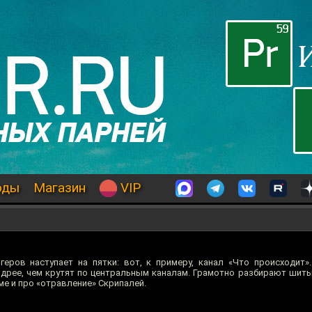
оды
Магазин
VIP
ров наступает на пятки: вот, к примеру, канал «Что происходит»
одрее, чем крутят по центральным каналам. Грамотно разбирают шит
ме и про «отравление» Скрипалей.