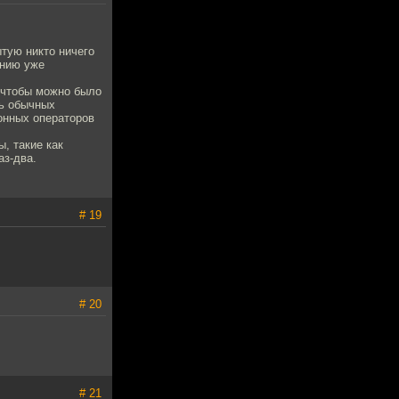
ытую никто ничего
анию уже
, чтобы можно было
ль обычных
онных операторов
, такие как
аз-два.
# 19
# 20
# 21