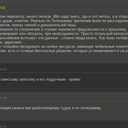
#16
ая переписку, ничего нельзя. Ибо надо знать, где и что читать, а в откр
не дурак, конечно. Реально по Телеграмму претензии были по расследов
ктов, поиску связей и доказательной базы.
ебования по сохранению и чтению переписки предъявляются к прошлому
 компромат или обосрать, при необходимости. Просто тотальный контро
дальнейшем всплывут эти данные - сложно предсказать. Как базы телеф
и, адресами...
ут спокойно беседовать на любых ресурсах, имеющих мобильные клиенты
тим, есть и готовые бесплатные решения, которые устанавливаются на р
20:00
таниславу апетьяну и его подручным - привет
20:16
озиция канала про рыболовецкому судну и по телеграмму.
20:25