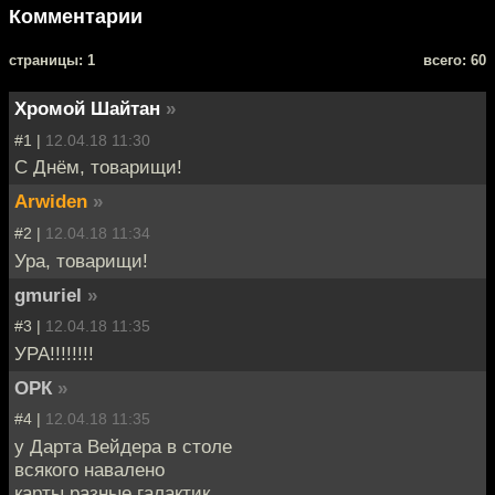
Комментарии
cтраницы: 1
всего: 60
Хромой Шайтан
»
#1 |
12.04.18 11:30
С Днём, товарищи!
Arwiden
»
#2 |
12.04.18 11:34
Ура, товарищи!
gmuriel
»
#3 |
12.04.18 11:35
УРА!!!!!!!!
ОРК
»
#4 |
12.04.18 11:35
у Дарта Вейдера в столе
всякого навалено
карты разные галактик