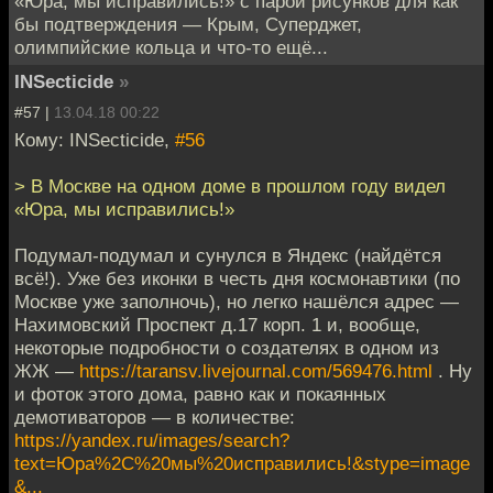
«Юра, мы исправились!» с парой рисунков для как
бы подтверждения — Крым, Суперджет,
олимпийские кольца и что-то ещё...
INSecticide
»
#57 |
13.04.18 00:22
Кому: INSecticide,
#56
> В Москве на одном доме в прошлом году видел
«Юра, мы исправились!»
Подумал-подумал и сунулся в Яндекс (найдётся
всё!). Уже без иконки в честь дня космонавтики (по
Москве уже заполночь), но легко нашёлся адрес —
Нахимовский Проспект д.17 корп. 1 и, вообще,
некоторые подробности о создателях в одном из
ЖЖ —
https://taransv.livejournal.com/569476.html
. Ну
и фоток этого дома, равно как и покаянных
демотиваторов — в количестве:
https://yandex.ru/images/search?
text=Юра%2C%20мы%20исправились!&stype=image
&...