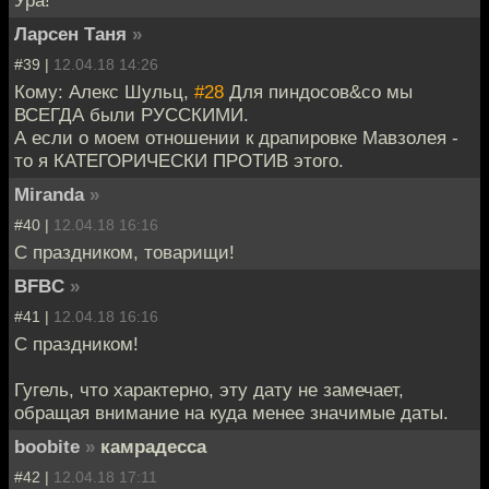
Ларсен Таня
»
#39 |
12.04.18 14:26
Кому: Алекс Шульц,
#28
Для пиндосов&co мы
ВСЕГДА были РУССКИМИ.
А если о моем отношении к драпировке Мавзолея -
то я КАТЕГОРИЧЕСКИ ПРОТИВ этого.
Miranda
»
#40 |
12.04.18 16:16
С праздником, товарищи!
BFBC
»
#41 |
12.04.18 16:16
С праздником!
Гугель, что характерно, эту дату не замечает,
обращая внимание на куда менее значимые даты.
boobite
»
камрадесса
#42 |
12.04.18 17:11