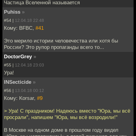
Частица Вселенной называется
Puhiss
»
#54 |
12.04.18 22:48
Кому: BFBC,
#41
Это мерило истории человечества или хотя бы
России? Это рупор пропаганды всего то...
DoctorGrey
»
#55 |
12.04.18 23:03
Ура!
INSecticide
»
#56 |
13.04.18 00:12
Кому: Korsar,
#9
> Ура! С праздником! Надеюсь вместо "Юра, мы всё
просрали", напишем "Юра, мы всё возродили!"
В Москве на одном доме в прошлом году видел