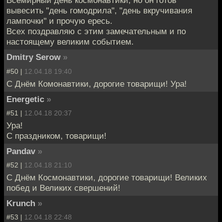
Всемирный день космонавтики, но он готов
вывесить "день гомодрила", "день вкручивания
лампочки" и прочую ересь.
Всех поздравляю с этим замечательным и по
настоящему великим событием.
Dmitry Serow
»
#50 |
12.04.18 19:40
С Днём Комонавтики, дорогие товарищи! Ура!
Energetic
»
#51 |
12.04.18 20:37
Ура!
С праздником, товарищи!
Pandav
»
#52 |
12.04.18 21:10
С Днём Космонавтики, дорогие товарищи! Великих
побед и Великих свершений!
Krunch
»
#53 |
12.04.18 22:48