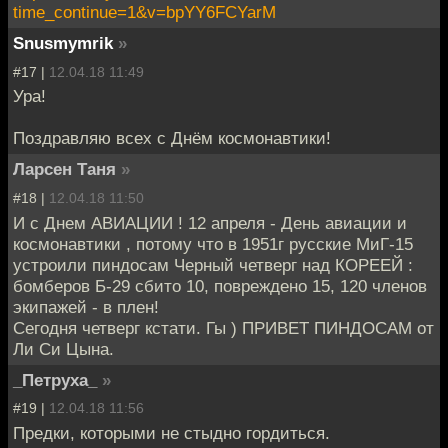
time_continue=1&v=bpYY6FCYarM
Snusmymrik
»
#17 |
12.04.18 11:49
Ура!
Поздравляю всех с Днём космонавтики!
Ларсен Таня
»
#18 |
12.04.18 11:50
И с Днем АВИАЦИИ ! 12 апреля - День авиации и
космонавтики , потому что в 1951г русские МиГ-15
устроили пиндосам Черный четверг над КОРЕЕЙ :
бомберов Б-29 сбито 10, повреждено 15, 120 членов
экипажей - в плен!
Сегодня четверг кстати. Гы ) ПРИВЕТ ПИНДОСАМ от
Ли Си Цына.
_Петруха_
»
#19 |
12.04.18 11:56
Предки, которыми не стыдно гордиться.