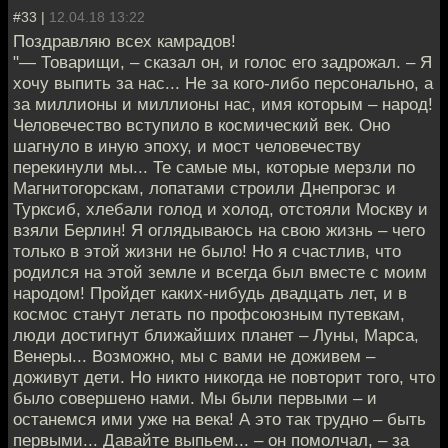
#33 |
12.04.18 13:22
Поздравляю всех камрадов!
"— Товарищи, – сказал он, и голос его задрожал. – Я
хочу выпить за нас... Не за кого-либо персонально, а
за миллионы и миллионы нас, имя которым – народ!
Человечество вступило в космический век. Оно
шагнуло в иную эпоху, и мост человечеству
перекинули мы... Те самые мы, которые мерзли по
Магнитогорскам, лопатами строили Днепрогэс и
Турксиб, хлебали голод и холод, отстояли Москву и
взяли Берлин! Я оглядываюсь на свою жизнь – чего
только в этой жизни не было! Но я счастлив, что
родился на этой земле и всегда был вместе с моим
народом! Пройдет каких-нибудь двадцать лет, и в
космос станут летать по профсоюзным путевкам,
люди достигнут ближайших планет – Луны, Марса,
Венеры... Возможно, мы с вами не доживем –
доживут дети. Но никто никогда не повторит того, что
было совершено нами. Мы были первыми – и
останемся ими уже на века! А это так трудно – быть
первыми... Давайте выпьем... – он помолчал, – за