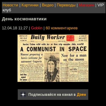
Новости
|
Картинки
|
Видео
|
Переводы
|
Магазин
|
VIP
клуб
День космонавтики
12.04.18 11:27
|
Goblin
|
60 комментариев
Подписывайся на канал в
Дзен