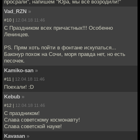
просрали", напишем "Юра, мы всё возродили!"
Vad_RZN
»
#10 |
12.04.18 11:46
С Праздником всех причастных!!! Особенно
Ленинцев.
PS. Прям хоть пойти в фонтане искупаться...
Баконур похож на Сочи, моря правда нет, но есть
песочек.
Kamiko-san
»
#11 |
12.04.18 11:46
Поехали! :D
Kebub
»
#12 |
12.04.18 11:46
С праздником!
Слава советскому космонавту!
Слава советской науке!
Kavasan
»