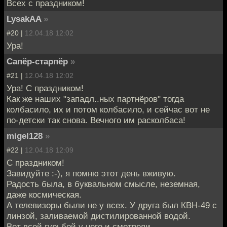
Всех с праздником!
LysakAA
»
#20 |
12.04.18 12:02
Ура!
Сапёр-старпёр
»
#21 |
12.04.18 12:02
Ура! С праздником!
Как же наших "западл..ных партнёров" тогда
колбасило, их и потом колбасило, и сейчас вот не
по-детски так снова. Вечного им расколбаса!
migel128
»
#22 |
12.04.18 12:09
С праздником!
Завидуйте :-), я помню этот день вживую.
Радость была, в буквальном смысле, неземная,
даже космическая.
А телевизоры были не у всех. У друга был КВН-49 с
линзой, заливаемой дистилированной водой.
Вот всей гурьбой у него и смотрели.