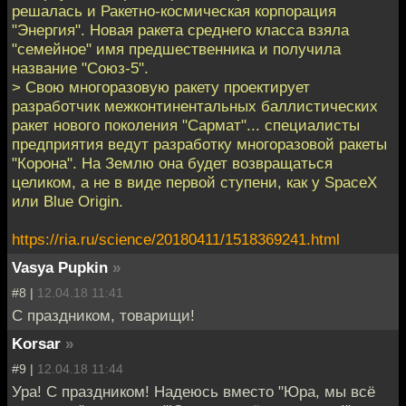
решалась и Ракетно-космическая корпорация
"Энергия". Новая ракета среднего класса взяла
"семейное" имя предшественника и получила
название "Союз-5".
> Свою многоразовую ракету проектирует
разработчик межконтинентальных баллистических
ракет нового поколения "Сармат"... специалисты
предприятия ведут разработку многоразовой ракеты
"Корона". На Землю она будет возвращаться
целиком, а не в виде первой ступени, как у SpaceX
или Blue Origin.
https://ria.ru/science/20180411/1518369241.html
Vasya Pupkin
»
#8 |
12.04.18 11:41
С праздником, товарищи!
Korsar
»
#9 |
12.04.18 11:44
Ура! С праздником! Надеюсь вместо "Юра, мы всё