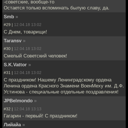
-советские, вообще-то
Остается только вспоминать былую славу, да.
Smb
»
#29 |
12.04.18 13:02
С Днем, товарищи!
Taransv
»
#30 |
12.04.18 13:02
Смелый Советский человек!
S.K.Vattor
»
#31 |
12.04.18 13:02
С праздником! Нашему Ленинградскому ордена
Ленина ордена Красного Знамени ВоенМеху им. Д.Ф.
Устинова - специальные отдельные поздравления!
JPBelmondo
»
#32 |
12.04.18 13:13
Гагарин - первый! С праздником!
Лийайа
»