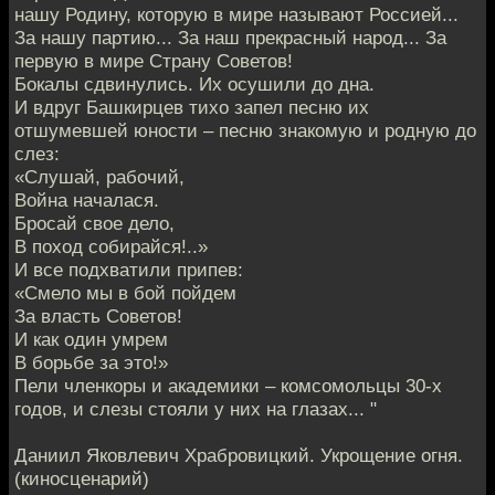
нашу Родину, которую в мире называют Россией...
За нашу партию... За наш прекрасный народ... За
первую в мире Страну Советов!
Бокалы сдвинулись. Их осушили до дна.
И вдруг Башкирцев тихо запел песню их
отшумевшей юности – песню знакомую и родную до
слез:
«Слушай, рабочий,
Война началася.
Бросай свое дело,
В поход собирайся!..»
И все подхватили припев:
«Смело мы в бой пойдем
За власть Советов!
И как один умрем
В борьбе за это!»
Пели членкоры и академики – комсомольцы 30-х
годов, и слезы стояли у них на глазах... "
Даниил Яковлевич Храбровицкий. Укрощение огня.
(киносценарий)