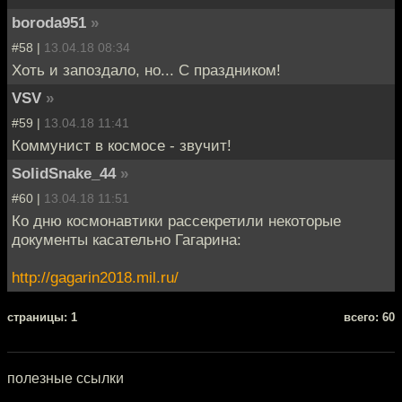
boroda951
»
#58 |
13.04.18 08:34
Хоть и запоздало, но... С праздником!
VSV
»
#59 |
13.04.18 11:41
Коммунист в космосе - звучит!
SolidSnake_44
»
#60 |
13.04.18 11:51
Ко дню космонавтики рассекретили некоторые
документы касательно Гагарина:
http://gagarin2018.mil.ru/
cтраницы: 1
всего: 60
полезные ссылки