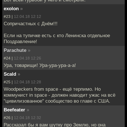
exolon
»
#23 |
12.04.18 12:12
Сопричастных с Днём!!!
Если на тупичке есть с кто Ленинска отдельное
Поздравление!
Parachute
»
#24 |
12.04.18 12:26
Ура, товарищи! Ура-ура-ура-а-а!
Scald
»
#25 |
12.04.18 12:28
Woodpeckers from space - ещё терпимо. Но
коммунист in space - должен наводит ужас на всё
"цивилизованное" сообщество во главе с США.
Beefeater
»
#26 |
12.04.18 12:32
Рассказал бы я вам шутку про Землю, но она