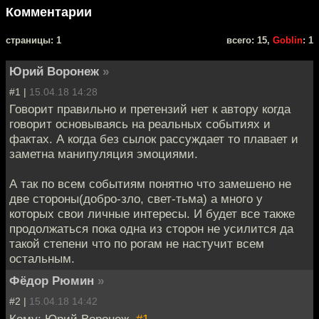
Комментарии
cтраницы: 1
всего: 15,
Goblin
: 1
Юрий Воронеж
»
#1 |
15.04.18 14:28
Говорит правильно и претензий нет к автору когда
говорит основываясь на реальных событиях и
фактах. А когда без сылок рассуждает то плавает и
заметна манипуляция эмоциями.
А так по всем событиям понятно что замешено не
две стороны(добро-зло, свет-тьма) а много у
которых свои личные интересы. И будет все также
продолжаться пока одна из сторон не усилится да
такой степени что по рогам не настучит всем
остальным.
Фёдор Рюмин
»
#2 |
15.04.18 14:42
Кому: Юрий Воронеж,
#1