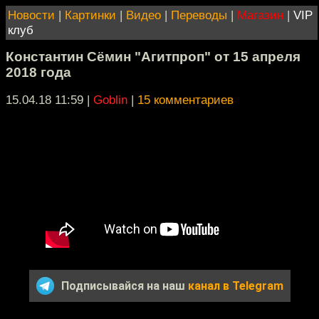
Новости
|
Картинки
|
Видео
|
Переводы
|
Магазин
|
VIP
клуб
Константин Сёмин "Агитпроп" от 15 апреля
2018 года
15.04.18 11:59
|
Goblin
|
15 комментариев
Подписывайся на наш
канал в Telegram