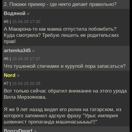
2. Покажи пример - где некто делает правильно?
Водяной
»
#5 |
15.04.18 17:30
А Макарона-то как мамка отпустила побомбить?
Куда смотрела? Требую лишить ее родительских
прав!
artemka345
»
#6 |
15.04.18 17:37
Что тушенкой спичками и курупой пора запасаться?
Nord
»
#7 |
15.04.18 20:28
Вот только сейчас обратил внимание на этого урода
Вила Мирзоянова.
Я же 9 лет назад видел его ролик на татарском, из
которого запомнил адскую фразу "Урыс империя
шовинист пропаганда машинасыыыы!!!"
BoozyDwarf
»