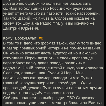
достаточно ошибок но если начнет раскрывать
ошибки то большинство Российской аудитории
уйдет от него чисто из патриотических настроений.
Так что Шарий, PolitRussia, Соловьев когда не на
своем ток шоу а на Радио ФМ, у и вы конечно же
Дмитрий Юрьевич.
Кому: BoozyDwarf,
#8
В том то и дело что формат такой, сылку того видео
в разгар предвыборной истерии не помню названия.
Он конечно возьмет часть аудитории но и сколько
отпугивает. Порой патриоты в своей пропаганде
перегибают палку давая поводы различным
недругам. На 6й президентской инаугурации звучала
Славься, славься, наш Русский Царь! Мне
несколько раз как пример приводили что Путин
главный коррупционер и не переубедиш. Одни
пропагандой делают Путина чутли не святым другие
подводят под судьбу Николая второго.
Собирал подписи на выборы для ПВО Старикова,
такого понаслушивался с меня требовали за Единых