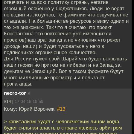
отвечать и за всю политику страны, негатив
огромный особенно у бюджетников. Люди не верят
не водин из лозунгов, те фамилии что озвучивал не
слышали. На большинстве ресурсов я вижу одних и
тех же знакомых. Так что я считаю что проект
Константина это повторение уже имеющихся
проектов(наш враг запад а не чиновник что режет
доходы наши) и будет тусоваться у него в
подписчиках ограниченное количество.
Для России нужен свой Шарий что будет вскрывать
наши гнояки но притом не либерал и на Запад за
деньгам не бегающий. Вот в таком формате будут
много миллионные просмотры и польза от
пропаганды.
necro-tor
»
#14 |
17.04.18 18:59
Кому: Юрий Воронеж,
#13
> капитализм будет с человеческим лицом когда
будет сильная власть в стране являесь арбитром