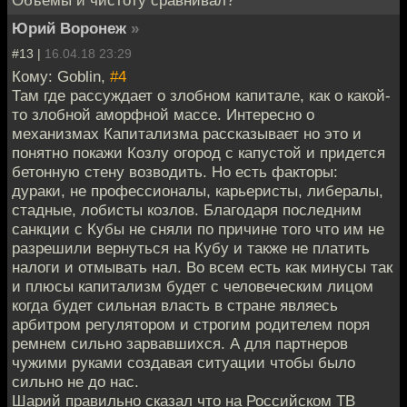
Объемы и чистоту сравнивал?
Юрий Воронеж
»
#13 |
16.04.18 23:29
Кому: Goblin,
#4
Там где рассуждает о злобном капитале, как о какой-
то злобной аморфной массе. Интересно о
механизмах Капитализма рассказывает но это и
понятно покажи Козлу огород с капустой и придется
бетонную стену возводить. Но есть факторы:
дураки, не профессионалы, карьеристы, либералы,
стадные, лобисты козлов. Благодаря последним
санкции с Кубы не сняли по причине того что им не
разрешили вернуться на Кубу и также не платить
налоги и отмывать нал. Во всем есть как минусы так
и плюсы капитализм будет с человеческим лицом
когда будет сильная власть в стране являесь
арбитром регулятором и строгим родителем поря
ремнем сильно зарвавшихся. А для партнеров
чужими руками создавая ситуации чтобы было
сильно не до нас.
Шарий правильно сказал что на Российском ТВ