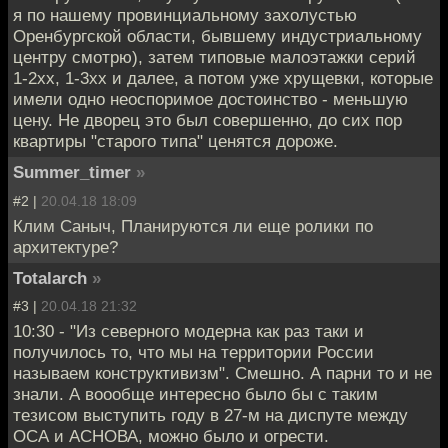
я по нашему провинциальному захолустью
Оренбургской области, бывшему индустриальному
центру смотрю), затем типовые малоэтажки серий
1-2xx, 1-3xx и далее, а потом уже хрущевки, которые
имели одно неоспоримое достоинство - меньшую
цену. Не дворец это был совершенно, до сих пор
квартиры "старого типа" ценятся дороже.
Summer_timer
»
#2 |
20.04.18 18:09
Клим Саныч, Планируются ли еще ролики по
архитектуре?
Totalarch
»
#3 |
20.04.18 21:32
10:30 - "Из северного модерна как раз таки и
получилось то, что мы на территории России
называем конструктивизм". Смешно. А парни то и не
знали. А воообще интересно было бы с таким
тезисом выступить году в 27-м на диспуте между
ОСА и АСНОВА, можно было и огрести.