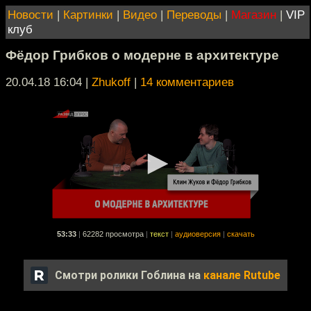
Новости
|
Картинки
|
Видео
|
Переводы
|
Магазин
|
VIP
клуб
Фёдор Грибков о модерне в архитектуре
20.04.18 16:04
|
Zhukoff
|
14 комментариев
53:33
|
62282 просмотра
|
текст
|
аудиоверсия
|
скачать
Смотри ролики Гоблина на
канале Rutube