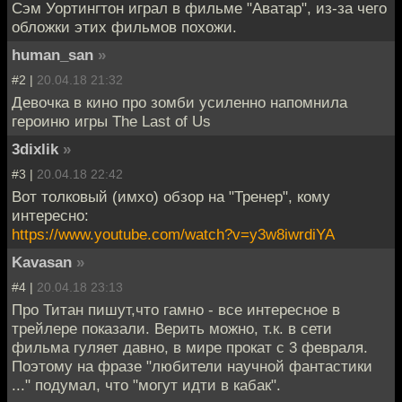
Сэм Уортингтон играл в фильме "Аватар", из-за чего
обложки этих фильмов похожи.
human_san
»
#2 |
20.04.18 21:32
Девочка в кино про зомби усиленно напомнила
героиню игры The Last of Us
3dixlik
»
#3 |
20.04.18 22:42
Вот толковый (имхо) обзор на "Тренер", кому
интересно:
https://www.youtube.com/watch?v=y3w8iwrdiYA
Kavasan
»
#4 |
20.04.18 23:13
Про Титан пишут,что гамно - все интересное в
трейлере показали. Верить можно, т.к. в сети
фильма гуляет давно, в мире прокат с 3 февраля.
Поэтому на фразе "любители научной фантастики
..." подумал, что "могут идти в кабак".