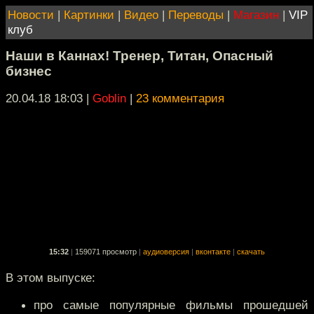
Новости
|
Картинки
|
Видео
|
Переводы
|
Магазин
|
VIP
клуб
Наши в Каннах! Тренер, Титан, Опасный
бизнес
20.04.18 18:03
|
Goblin
|
23 комментария
15:32
|
159071 просмотр
|
аудиоверсия
|
вконтакте
|
скачать
В этом выпуске:
про самые популярные фильмы прошедшей