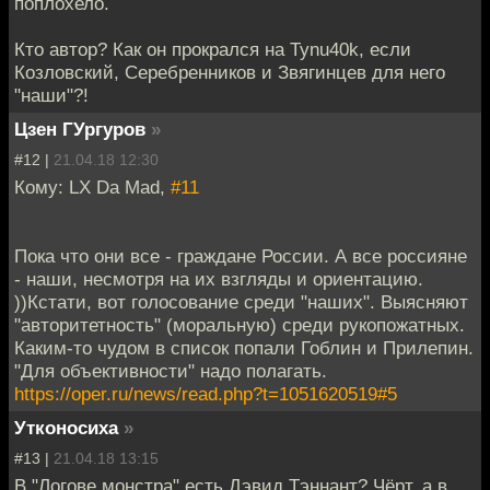
поплохело.
Кто автор? Как он прокрался на Tynu40k, если
Козловский, Серебренников и Звягинцев для него
"наши"?!
Цзен ГУргуров
»
#12 |
21.04.18 12:30
Кому: LX Da Mad,
#11
Пока что они все - граждане России. А все россияне
- наши, несмотря на их взгляды и ориентацию.
))Кстати, вот голосование среди "наших". Выясняют
"авторитетность" (моральную) среди рукопожатных.
Каким-то чудом в список попали Гоблин и Прилепин.
"Для объективности" надо полагать.
https://oper.ru/news/read.php?t=1051620519#5
Утконосиха
»
#13 |
21.04.18 13:15
В "Логове монстра" есть Дэвид Тэннант? Чёрт, а в