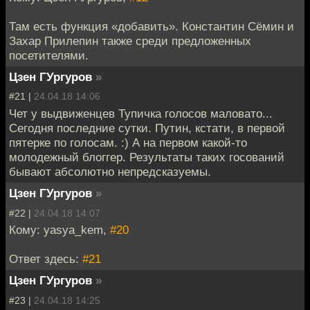
Там есть функция «добавить». Константин Сёмин и
Захар Прилепин также среди предложенных
посетителями.
Цзен ГУргуров
»
#21 |
24.04.18 14:06
Чет у выдвиженцев Тупичка голосов маловато...
Сегодня последние сутки. Путин, кстати, в первой
пятерке по голосам. :) А на первом какой-то
молодежный блоггер. Результаты таких госований
бывают абсолютно непредсказуемы.
Цзен ГУргуров
»
#22 |
24.04.18 14:07
Кому: yasya_kem,
#20
Ответ здесь:
#21
Цзен ГУргуров
»
#23 |
24.04.18 14:25