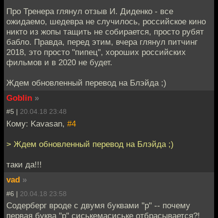
Про Тренера глянул отзыв И. Диденко - все
ожидаемо, шедевра не случилось, российское кино
никто из жопы тащить не собирается, просто рубят
бабло. Правда, перед этим, вчера глянул питчинг
2018, это просто "пипец", хороших российских
фильмов и в 2020 не будет.
Ждем обновленный перевод на Блэйда ;)
Goblin
»
#5 |
20.04.18 23:48
Кому: Kavasan,
#4
> Ждем обновленный перевод на Блэйда ;)
таки да!!!
vad
»
#6 |
20.04.18 23:58
Содерберг вроде с двумя буквами "р" -- почему
первая буква "р" сиськемасиське отбрасывается?!