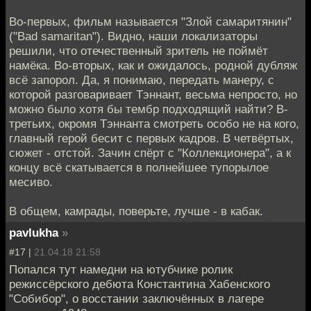
Во-первых, фильм называется "Злой самаритянин"
("Bad samaritan"). Видно, наши локализаторы
решили, что отечественный зритель не поймёт
намёка. Во-вторых, как и ожидалось, родной дубляж
всё запорол. Да, я понимаю, передать манеру, с
которой разговаривает Тэннант, весьма непросто, но
можно было хотя бы тембр подходящий найти? В-
третьих, окромя Тэннанта смотреть особо не на кого,
главный герой бесит с первых кадров. В четвёртых,
сюжет - отстой. Зачин спёрт с "Коллекционера", а к
концу всё скатывается в полнейшее тупорылое
месиво.
В общем, камрады, поверьте, лучше - в кабак.
pavlukha
»
#17 |
21.04.18 21:58
Попался тут намедни на ютубчике ролик
режиссёрского дебюта Константина Хабенского
"Собибор", о восстании заключённых в лагере