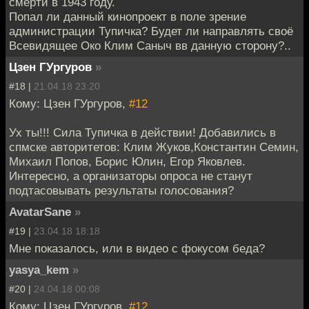
смерти в 1943 году.
Попал ли данный кинопроект в поле зрение
администрации Тупичка? Будет ли направлять своё
Всевидящее Око Клим Саныч вв данную сторону?..
Цзен ГУргуров
»
#18 |
21.04.18 23:20
Кому: Цзен ГУргуров,
#12
Ух ты!!! Сила Тупичка в действии! Добавились в
спмске авторитетов: Клим Жуков,Константин Семин,
Михаил Попов, Борис Юлин, Егор Яковлев.
Интересно, а организаторы опроса не станут
подтасовывать результаты голосования?
AvatarSane
»
#19 |
23.04.18 18:18
Мне показалось, или в видео с фокусом беда?
yasya_kem
»
#20 |
24.04.18 00:08
Кому: Цзен ГУргуров,
#12