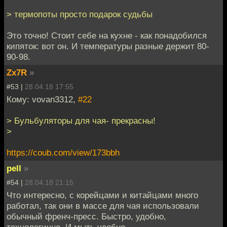
> термопоты просто подарок судьбы
Это точно! Стоит себе на кухне - как понадобился
кипяток: вот он. И температуры разные держит 80-
90-98.
Zx7R
»
#53 |
28.04.18 17:55
Кому: vovan3312,
#22
> Бульбуляторы для чая- прекрасны!
>
https://coub.com/view/173bbh
pell
»
#54 |
28.04.18 21:15
Что интересно, с корейцами и китайцами много
работал, так они в массе для чая использовали
обычный френч-пресс. Быстро, удобно,
технологично. И мыть удобно.