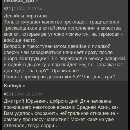
nikolkas_spb
»
#32 |
28.04.18 13:04
Девайсы поразили.
Только смущает качество прокладок, традиционно
трескающихся в китайском исполнении и качества
кнопки, которые регулярно ломаются, на термосах -
вообще часто.
Вопрос: в трехступенчатом девайсе с пиалкой
сверху чай завариваться начинает сразу после
сбора конструкции? Т.к. перегородка между заваркой
и водой в дырочку и пар пойдет. Ну, т.е. заварка час-
два будет "на парУ". Правильно?
Сколько примерно держит колба? Час, два, три?
Kuiluyk
»
#33 |
28.04.18 13:04
Дмитрий Юрьевич, доброго дня! Для человека
прожившего некоторое время в Средней Азии, как
Вам удалось сохранить нейтральное отношение к
самому процессу чаепития? Может конечно уже
отвечали, тогда сорри...