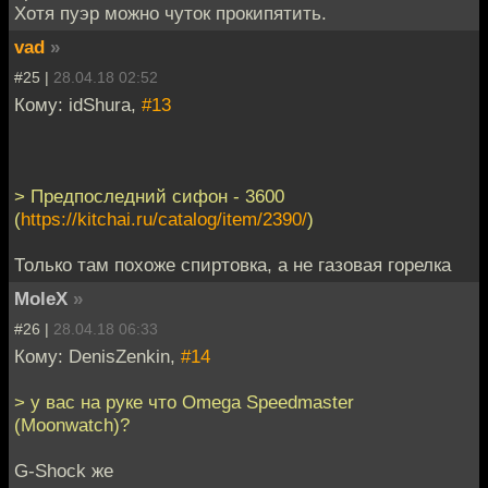
Хотя пуэр можно чуток прокипятить.
vad
»
#25 |
28.04.18 02:52
Кому: idShura,
#13
> Предпоследний сифон - 3600
(
https://kitchai.ru/catalog/item/2390/
)
Только там похоже спиртовка, а не газовая горелка
MoleX
»
#26 |
28.04.18 06:33
Кому: DenisZenkin,
#14
> у вас на руке что Omega Speedmaster
(Moonwatch)?
G-Shock же