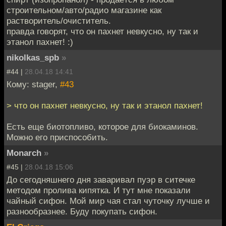
строительном/авто/радио магазине как
растворитель/очиститель.
правда говорят, что он пахнет невкусно, ну так и
этанол пахнет! :)
nikolkas_spb
»
#44 |
28.04.18 14:41
Кому: stager,
#43
> что он пахнет невкусно, ну так и этанол пахнет!
Есть еще биотопливо, которое для биокаминов.
Можно его приспособить.
Monarch
»
#45 |
28.04.18 15:06
До сегодняшнего дня заваривал пуэр в ситечке
методом пролива кипятка. И тут мне показали
чайный сифон. Мой мир чая стал чуточку лучше и
разнообразнее. Буду покупать сифон.