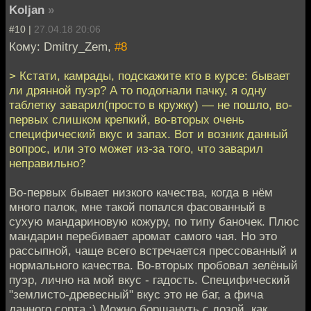
Koljan
»
#10 |
27.04.18 20:06
Кому: Dmitry_Zem,
#8
> Кстати, камрады, подскажите кто в курсе: бывает
ли дрянной пуэр? А то подогнали пачку, я одну
таблетку заварил(просто в кружку) — не пошло, во-
первых слишком крепкий, во-вторых очень
специфический вкус и запах. Вот и возник данный
вопрос, или это может из-за того, что заварил
неправильно?
Во-первых бывает низкого качества, когда в нём
много палок, мне такой попался фасованный в
сухую мандариновую кожуру, по типу баночек. Плюс
мандарин перебивает аромат самого чая. Но это
рассыпной, чаще всего встречается прессованный и
нормального качества. Во-вторых пробовал зелёный
пуэр, лично на мой вкус - гадость. Специфический
"землисто-древесный" вкус это не баг, а фича
данного сорта :) Можно борщануть с дозой, как