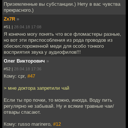
Приземленные вы субстанции.) Нету в вас чувства
прекрасного.)
Zx7R
»
#51 |
28.04.18 17:08
Я конечно могу понять что все фломастеры разные,
но вот эти приспособления из рода проводов из
обескислороженной меди для особо тонкого
восприятия звука у аудиофилов!!!
Олег Викторович
»
#52 |
28.04.18 17:36
Кому: cpr,
#47
> мне доктора запретили чай
Если ты про почки, то можно, иногда. Воду пить
регулярно не забывай. Ну и всякие травные чаи/
отвары спасают.
Кому: russo marinero,
#12