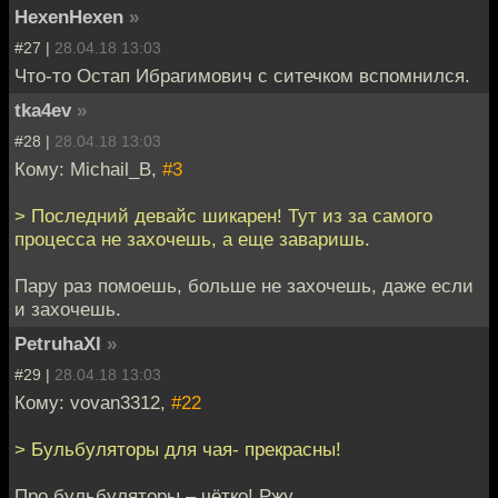
HexenHexen
»
#27 |
28.04.18 13:03
Что-то Остап Ибрагимович с ситечком вспомнился.
tka4ev
»
#28 |
28.04.18 13:03
Кому: Michail_B,
#3
> Последний девайс шикарен! Тут из за самого
процесса не захочешь, а еще заваришь.
Пару раз помоешь, больше не захочешь, даже если
и захочешь.
PetruhaXI
»
#29 |
28.04.18 13:03
Кому: vovan3312,
#22
> Бульбуляторы для чая- прекрасны!
Про бульбуляторы – чётко! Ржу.