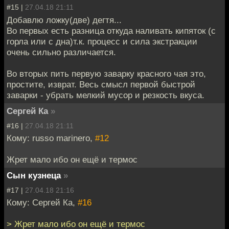
#15 |
27.04.18 21:11
Добавлю ложку(две) дегтя...
Во первых есть разница откуда наливать кипяток (с
горла или с дна)т.к. процесс и сила экстракции
очень сильно различается.
Во вторых пить первую заварку красного чая это,
простите, изврат. Весь смысл первой быстрой
заварки - убрать мелкий мусор и резкость вкуса.
Сергей Ка
»
#16 |
27.04.18 21:11
Кому: russo marinero,
#12
Жрет мало ибо он ещё и термос
Сын кузнеца
»
#17 |
27.04.18 21:16
Кому: Сергей Ка,
#16
> Жрет мало ибо он ещё и термос