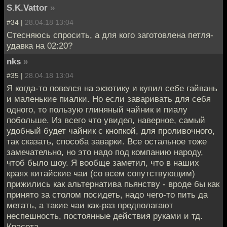
S.K.Vattor
»
#34 |
28.04.18 13:04
Стесняюсь спросить, а для кого заготовлена петля-
удавка на 02:20?
nks
»
#35 |
28.04.18 13:04
Я когда-то повелся на экзотику и купил себе гайвань
и маленькие пиалки. Но если заваривать для себя
одного, то пользую глиняный чайник и пиалу
побольше. Из всего что увидел, наверное, самый
удобный будет чайник с кнопкой, для проливочного,
так сказать, способа заварки. Все остальное тоже
замечательно, но это надо под компанию народу,
чтоб было шоу. Я вообще заметил, что в наших
краях китайские чаи (со всем сопутствующим)
прижились как альтернатива пьянству - вроде бы как
принято за столом посидеть, надо чего-то пить да
метать, а такие чаи как-раз предполагают
неспешность, постоянные действия руками и тд.
Красота.