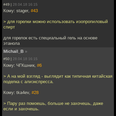
#49 |
28.04.18 16:15
Кому: stager,
#43
> для горелки можно использовать изопропиловый
спирт
для горелок есть специальный гель на основе
этанола
Michail_B
»
#50 |
28.04.18 16:15
Кому: ЧГКшник,
#6
> А на мой взгляд - выглядит как типичная китайская
поделка с алиэкспресса.
Кому: tka4ev,
#28
> Пару раз помоешь, больше не захочешь, даже
если и захочешь.