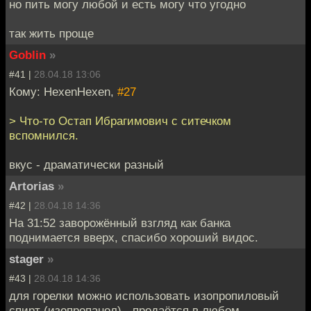
но пить могу любой и есть могу что угодно
так жить проще
Goblin
»
#41 |
28.04.18 13:06
Кому: HexenHexen,
#27
> Что-то Остап Ибрагимович с ситечком
вспомнился.
вкус - драматически разный
Artorias
»
#42 |
28.04.18 14:36
На 31:52 заворожённый взгляд как банка
поднимается вверх, спасибо хороший видос.
stager
»
#43 |
28.04.18 14:36
для горелки можно использовать изопропиловый
спирт (изопропанол) - продаётся в любом