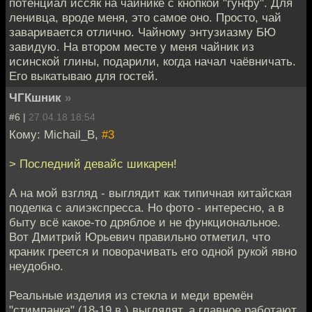
потенциал иссяк на чайнике с кнопкой "гунфу". Для
ленивца, вроде меня, это самое оно. Просто, чай
заваривается отлично. Чайному энтузиазму БЮ
завидую. На втором месте у меня чайник из
исинской глины, подарили, когда начал чаёвничать.
Его выкатываю для гостей.
ЧГКшник
»
#6 |
27.04.18 18:54
Кому: Michail_B,
#3
> Последний девайс шикарен!
А на мой взгляд - выглядит как типичная китайская
поделка с алиэкспресса. Но фото - интересно, а в
быту всё какое-то дряблое и не функциональное.
Вот Дмитрий Юрьевич правильно отметил, что
краник греется и поворачивать его одной рукой явно
неудобно.
Реальные изделия из стекла и меди времён
"стимпанка" (18-19 в.) выглядят, а главное работают,