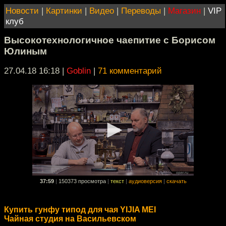
Новости
|
Картинки
|
Видео
|
Переводы
|
Магазин
|
VIP
клуб
Высокотехнологичное чаепитие с Борисом
Юлиным
27.04.18 16:18
|
Goblin
|
71 комментарий
37:59
|
150373 просмотра
|
текст
|
аудиоверсия
|
скачать
Купить гунфу типод для чая YIJIA MEI
Чайная студия на Васильевском