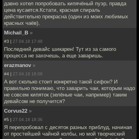
давно хотел попробовать кипячёный пуэр, правда
цена кусается.Кстати, красная спираль
действительно прекрасна (один из моих любимых
красных чаёв).
Michail_B
»
#3 |
27.04.18 17:48
Последний девайс шикарен! Тут из за самого
процесса не захочешь, а еще заваришь.
erazmanov
»
#4 |
27.04.18 18:08
А вот сколько стоит конкретно такой сифон? И
правильно понимаю, что заварить чаи, которым надо
не совсем кипяток (зелёные чаи, например) таким
девайсом не получится?
Corvus22
»
#5 |
27.04.18 18:36
Я перепробовал с десяток разных приблуд, начиная
от простейшей чайной колбы, но мой творческий