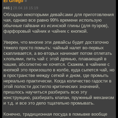
El Griego
»
#46 |
28.04.18 15:19
Обладаю некоторыми девайсами для приготовления
чая, однако все равно 99% времени использую
обычные гайвани из исинской глины (для пуэров),
фарфоровый чайник и чайник с кнопкой.
Уверен, что многие эти девайсы будет достаточно
тяжело просто помыть: чайный налет во-первых
скапливается, а во-вторых начинает потом отлетать
хлопьями, пить чай с этой дрянью, плавающей в
чашке, абсолютно не хочется. Скажем, в чайнике с
кнопкой это произошло в колбе, куда сыпется чай, но
в пространстве между сеткой и дном, где промыть
нереально практически. Когда количество гадости в
этой полости достигло критических значений,
пришлось научиться разбирать всю эту
конструкцию, разбирать клапан, пружнный механизм
и т.д. и все это дело тщательно промывать.
Конечно, традиционная посуда в помывке вообще