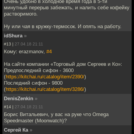
Очень удобно в холодное время года в 5-ти
минутный перерыв забежать, и налить себе кофейку
растворимого.
Ну или чая в кружку-термосок. И опять на работу.
idShura
»
#13 |
27.04.18 21:11
Кому: erazmanov,
#4
На сайте компании «Торговый дом Сергеев и Ко»:
Предпоследний сифон - 3600
(
https://kitchai.ru/catalog/item/2390/
)
Последний сифон - 9800
(
https://kitchai.ru/catalog/item/3286/
)
DenisZenkin
»
#14 |
27.04.18 21:11
Борис Витальевич, у вас на руке что Omega
Speedmaster (Moonwatch)?
Сергей Ка
»