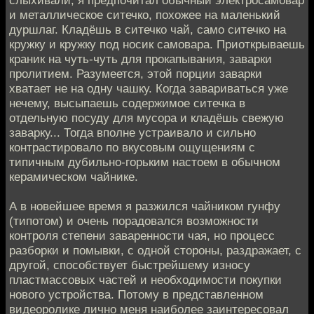
слыхивали, я предпочитал обычный электросамовар
и металлическое ситечко, похожее на маленький
дуршлаг. Кладёшь в ситечко чай, само ситечко на
кружку и кружку под носик самовара. Приоткрываешь
краник на чуть-чуть для прокапывания, заварки
пролитием. Разумеется, этой порции заварки
хватает не на одну чашку. Когда завариваться уже
нечему, высыпаешь содержимое ситечка в
отдельную посуду для мусора и кладёшь свежую
заварку... Тогда вполне устраивало и сильно
контрастировало по вкусовым ощущениям с
типичным дубильно-горьким настоем в обычном
керамическом чайнике.
А в новейшее время я разжился чайником гунфу
(типотом) и очень порадовался возможности
контроля степени заваренности чая, но процесс
разборки и помывки, с одной стороны, раздражает, с
другой, способствует быстрейшему износу
пластмассовых частей и необходимости покупки
нового устройства. Потому в представленном
видеоролике лично меня наиболее заинтересовал