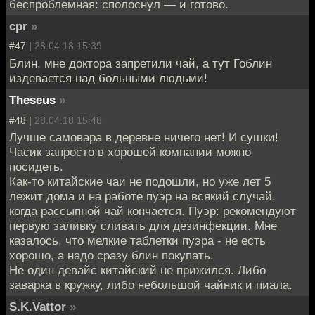
беспроблемная: сполоснул — и готово.
cpr
»
#47 |
28.04.18 15:39
Блин, мне доктора запретили чай, а тут Гоблин
издевается над больными людьми!
Theseus
»
#48 |
28.04.18 15:48
Лучше самовара в деревне ничего нет! И сушки!
Часик запросто в хорошей компании можно
посидеть.
Как-то китайские чаи не подошли, но уже лет 5
лежит дома и на работе пуэр на всякий случай,
когда рассыпной чай кончается. Пуэр: рекомендуют
первую заливку сливать для дезинфекции. Мне
казалось, что мелкие таблетки пуэра - не есть
хорошо, а надо сразу блин покупать.
Не один девайс китайский не прижился. Либо
заварка в кружку, либо небольшой чайник и пиала.
S.K.Vattor
»