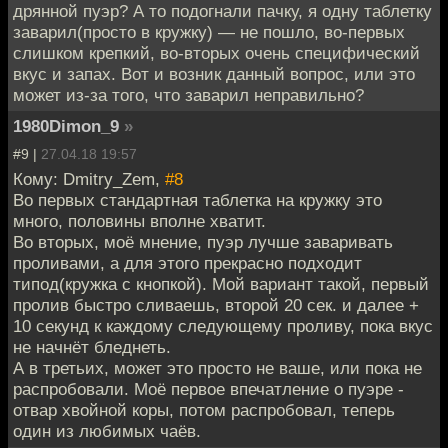
дрянной пуэр? А то подогнали пачку, я одну таблетку
заварил(просто в кружку) — не пошло, во-первых
слишком крепкий, во-вторых очень специфический
вкус и запах. Вот и возник данный вопрос, или это
может из-за того, что заварил неправильно?
1980Dimon_9
»
#9 |
27.04.18 19:57
Кому: Dmitry_Zem,
#8
Во первых стандартная таблетка на кружку это
много, половины вполне хватит.
Во вторых, моё мнение, пуэр лучше заваривать
проливами, а для этого прекрасно подходит
типод(кружка с кнопкой). Мой вариант такой, первый
пролив быстро сливаешь, второй 20 сек. и далее +
10 секунд к каждому следующему проливу, пока вкус
не начнёт бледнеть.
А в третьих, может это просто не ваше, или пока не
распробовали. Моё первое впечатление о пуэре -
отвар хвойной коры, потом распробовал, теперь
один из любимых чаёв.