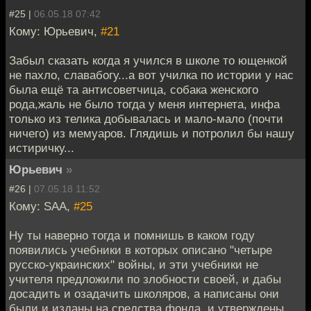
#25 |
06.05.18 07:42
Кому: Юрьевич,
#21
Забыл сказать когда я учился в школе то ющенкой
не пахло, славабогу...а вот училка по истории у нас
была ещё та антисоветчица, собака женского
рода,жаль не было тогда у меня интернета, инфа
только из телика добывалась и мало-мало (почти
ничего) из мемуаров. Глядишь и потролил бы нашу
истиричку...
Юрьевич
»
#26 |
07.05.18 11:52
Кому: SAA,
#25
Ну ты наверно тогда и помнишь в каком году
появились учебники в которых описано "четыре
русско-украинских" войны, и эти учебники не
учителя предложили по злобности своей, и дабы
досадить и озадачить школяров, а написаны они
были и изданы на средства фонда, и утверждены