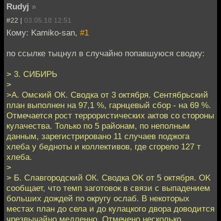
Rudyj
»
#22 |
03.05.18 12:51
Кому: Kamiko-san,
#1
по ссылке тыцнул в случайно попавшуюся сводку:
> 3. СИБИРЬ
>
>А. Омский ОК. Сводка от 3 октября. Сентябрьский
план выполнен на 97,1 %, гарнцевый сбор - на 69 %.
Отмечается рост террористических актов со стороны
кулачества. Только по 5 районам, по неполным
данным, зарегистрировано 11 случаев поджога
хлеба у бедноты и коллективов, где сгорело 127 т
хлеба.
>
> Б. Славгородский ОК. Сводка OK от 5 октября. OK
сообщает, что темп заготовок в связи с выпадением
больших дождей по округу ослаб. В некоторых
местах план до села и до кулацкого двора доводится
чрезвычайно медленно. Отмечено несколько