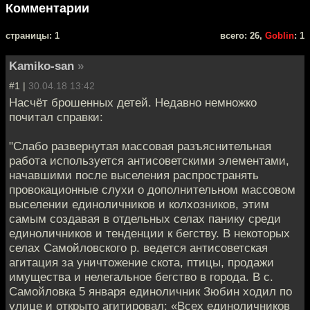
Комментарии
cтраницы: 1
всего: 26,
Goblin
: 1
Kamiko-san
»
#1 |
30.04.18 13:42
Насчёт брошенных детей. Недавно немножко
почитал справки:
"Слабо развернутая массовая разъяснительная
работа используется антисоветскими элементами,
начавшими после выселения распространять
провокационные слухи о дополнительном массовом
выселении единоличников и колхозников, этим
самым создавая в отдельных селах панику среди
единоличников и тенденции к бегству. В некоторых
селах Самойловского р. ведется антисоветская
агитация за уничтожение скота, птицы, продажи
имущества и нелегальное бегство в города. В с.
Самойловка 5 января единоличник Зюбин ходил по
улице и открыто агитировал: «Всех единоличников