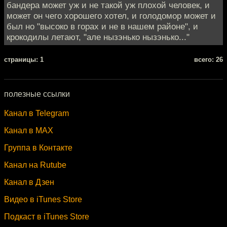
бандера может уж и не такой уж плохой человек, и
может он чего хорошего хотел, и голодомор может и
был но "высоко в горах и не в нашем районе", и
крокодилы летают, "але нызэнько нызэнько..."
cтраницы: 1
всего: 26
полезные ссылки
Канал в Telegram
Канал в MAX
Группа в Контакте
Канал на Rutube
Канал в Дзен
Видео в iTunes Store
Подкаст в iTunes Store