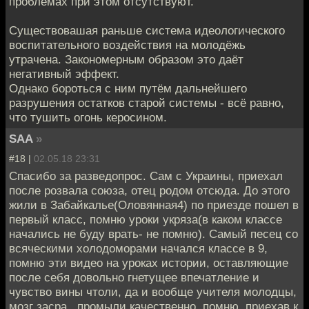
проблемах при этом отсутствуют.
Существовашая раньше система идеологического
воспитательного воздействия на молодёжь
утрачена. Закономерным образом это даёт
негативный эффект.
Однако бороться с ним путём дальнейшего
разрушения остатков старой системы - всё равно,
что тушить огонь керосином.
SAA
»
#18 |
02.05.18 23:31
Спасибо за разведопрос. Сам с Украины, приехал
после розвала союза, отец родом отсюда. До этого
жили в Забайкалье(Оловянная4) по приезде пошел в
первый класс, помню уроки укряза(в каком классе
начались не буду врать- не помню). Самый песец со
всяческими холодоморами начался классе в 9,
помню эти видео на уроках истории, оставляющие
после себя довольно гнетущее впечатление и
чувство вины чтоли, да и вообще учителя молодцы,
мозг засра...промыли качественно, помню, приехав к