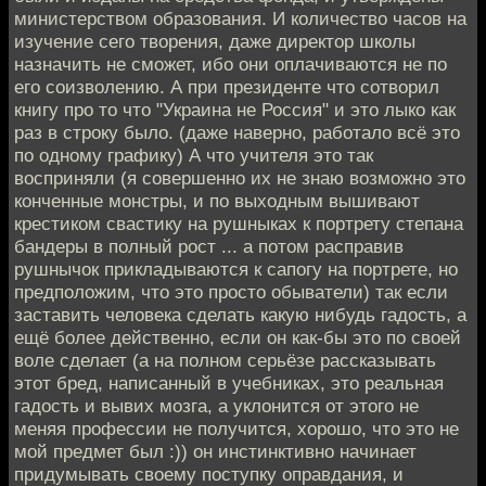
министерством образования. И количество часов на
изучение сего творения, даже директор школы
назначить не сможет, ибо они оплачиваются не по
его соизволению. А при президенте что сотворил
книгу про то что "Украина не Россия" и это лыко как
раз в строку было. (даже наверно, работало всё это
по одному графику) А что учителя это так
восприняли (я совершенно их не знаю возможно это
конченные монстры, и по выходным вышивают
крестиком свастику на рушныках к портрету степана
бандеры в полный рост ... а потом расправив
рушнычок прикладываются к сапогу на портрете, но
предположим, что это просто обыватели) так если
заставить человека сделать какую нибудь гадость, а
ещё более действенно, если он как-бы это по своей
воле сделает (а на полном серьёзе рассказывать
этот бред, написанный в учебниках, это реальная
гадость и вывих мозга, а уклонится от этого не
меняя профессии не получится, хорошо, что это не
мой предмет был :)) он инстинктивно начинает
придумывать своему поступку оправдания, и