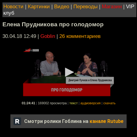
Новости
|
Картинки
|
Видео
|
Переводы
|
Магазин
|
VIP
клуб
Елена Прудникова про голодомор
30.04.18 12:49
|
Goblin
|
26 комментариев
01:24:41
|
169002 просмотра
|
текст
|
аудиоверсия
|
скачать
Смотри ролики Гоблина на
канале Rutube