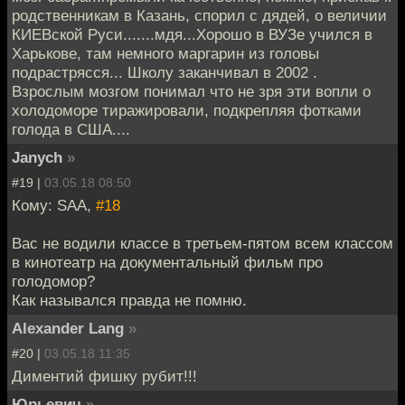
родственникам в Казань, спорил с дядей, о величии
КИЕВской Руси.......мдя...Хорошо в ВУЗе учился в
Харькове, там немного маргарин из головы
подрастрясся... Школу заканчивал в 2002 .
Взрослым мозгом понимал что не зря эти вопли о
холодоморе тиражировали, подкрепляя фотками
голода в США....
Janych
»
#19 |
03.05.18 08:50
Кому: SAA,
#18
Вас не водили классе в третьем-пятом всем классом
в кинотеатр на документальный фильм про
голодомор?
Как назывался правда не помню.
Alexander Lang
»
#20 |
03.05.18 11:35
Диментий фишку рубит!!!
Юрьевич
»