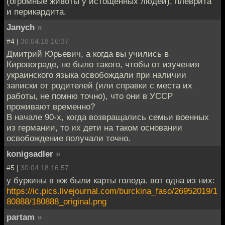
(огромные животы у истощённых людей), плеврита
и перикардита.
Janych
»
#4 |
30.04.18 16:37
Дмитрий Юрьевич, а когда вы учились в
Кировограде, не было такого, чтобы от изучения
украинского языка освобождали при наличии
записки от родителей (или справки с места их
работы, не помню точно), что они в УССР
проживают временно?
В начале 90-х, когда возвращались семьи военных
из германии, то их дети на таком основании
освобождение получали точно.
konigsadler
»
#5 |
30.04.18 16:57
у буркины в жж были карты голода. вот одна из них:
https://ic.pics.livejournal.com/burckina_faso/26952019/1
80888/180888_original.png
partam
»