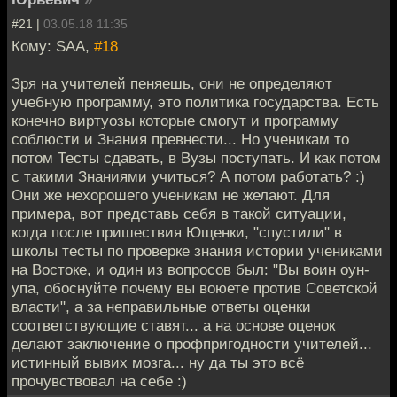
#21 |
03.05.18 11:35
Кому: SAA,
#18
Зря на учителей пеняешь, они не определяют
учебную программу, это политика государства. Есть
конечно виртуозы которые смогут и программу
соблюсти и Знания превнести... Но ученикам то
потом Тесты сдавать, в Вузы поступать. И как потом
с такими Знаниями учиться? А потом работать? :)
Они же нехорошего ученикам не желают. Для
примера, вот представь себя в такой ситуации,
когда после пришествия Ющенки, "спустили" в
школы тесты по проверке знания истории учениками
на Востоке, и один из вопросов был: "Вы воин оун-
упа, обоснуйте почему вы воюете против Советской
власти", а за неправильные ответы оценки
соответствующие ставят... а на основе оценок
делают заключение о профпригодности учителей...
истинный вывих мозга... ну да ты это всё
прочувствовал на себе :)