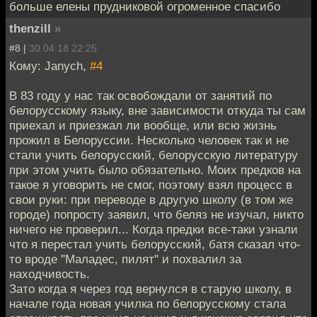
больше елены прудниковой огроменное спасибо
thenzill
»
#8 |
30.04.18 22:25
Кому: Janych,
#4
В 83 году у нас так освобождали от занятий по
белорусскому языку, вне зависимости откуда ты сам
приехал и приезжал ли вообще, или всю жизнь
прожил в Белоруссии. Несколько человек так и не
стали учить белорусский, белорусскую литературу
при этом учить было обязательно. Моих предков на
такое я уговорить не смог, поэтому взял процесс в
свои руки: при переводе в другую школу (в том же
городе) попросту заявил, что беляз не изучал, никто
ничего не проверил... Когда предки все-таки узнали
что я перестал учить белорусский, батя сказал что-
то вроде "Маладес, пилят" и похвалил за
находчивость.
Зато когда я через год вернулся в старую школу, в
начале года новая училка по белорусскому стала