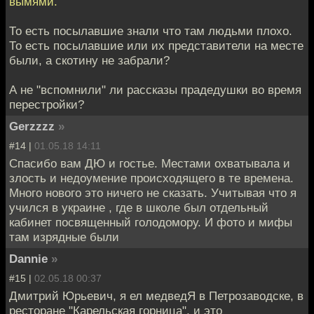
вымями.
То есть посылавшие знали что там людьми плохо.
То есть посылавшие или их представители на месте
были, а скотину не забрали?
А не "вспомнили" ли рассказы прадедушки во время
перестройки?
Gerzzzz
»
#14 |
01.05.18 14:11
Спасибо вам ДЮ и гостье. Местами охватывала и
злость и недоумение происходящего в те времена.
Много нового это ничего не сказать. Учитывая что я
учился в украине , где в школе был отдельный
кабинет посвященный голодомору. И фото и мифы
там изрядные были
Dannie
»
#15 |
02.05.18 00:37
Дмитрий Юрьевич, я ел медведЯ в Петрозаводске, в
ресторане "Карельская горница", и это