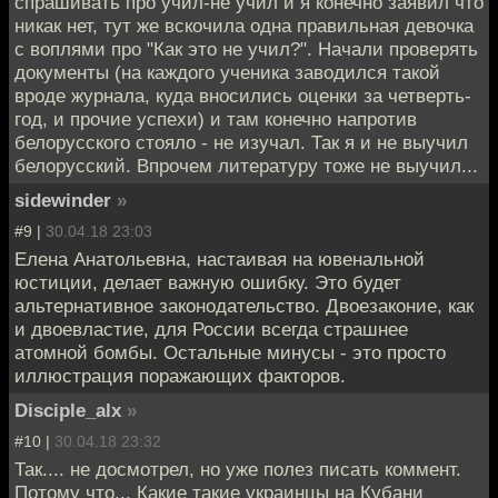
спрашивать про учил-не учил и я конечно заявил что
никак нет, тут же вскочила одна правильная девочка
с воплями про "Как это не учил?". Начали проверять
документы (на каждого ученика заводился такой
вроде журнала, куда вносились оценки за четверть-
год, и прочие успехи) и там конечно напротив
белорусского стояло - не изучал. Так я и не выучил
белорусский. Впрочем литературу тоже не выучил...
sidewinder
»
#9 |
30.04.18 23:03
Елена Анатольевна, настаивая на ювенальной
юстиции, делает важную ошибку. Это будет
альтернативное законодательство. Двоезаконие, как
и двоевластие, для России всегда страшнее
атомной бомбы. Остальные минусы - это просто
иллюстрация поражающих факторов.
Disciple_alx
»
#10 |
30.04.18 23:32
Так.... не досмотрел, но уже полез писать коммент.
Потому что... Какие такие украинцы на Кубани