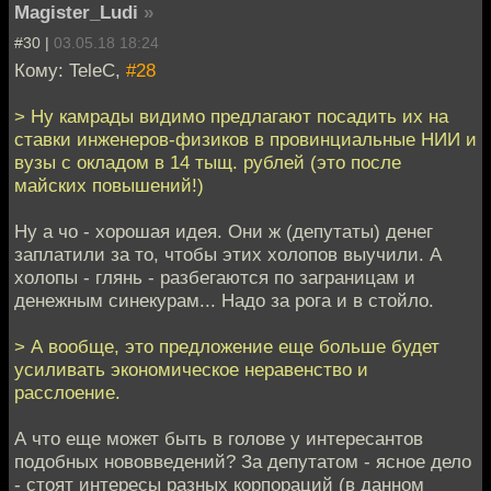
Magister_Ludi
»
#30 |
03.05.18 18:24
Кому: TeleC,
#28
> Ну камрады видимо предлагают посадить их на
ставки инженеров-физиков в провинциальные НИИ и
вузы с окладом в 14 тыщ. рублей (это после
майских повышений!)
Ну а чо - хорошая идея. Они ж (депутаты) денег
заплатили за то, чтобы этих холопов выучили. А
холопы - глянь - разбегаются по заграницам и
денежным синекурам... Надо за рога и в стойло.
> А вообще, это предложение еще больше будет
усиливать экономическое неравенство и
расслоение.
А что еще может быть в голове у интересантов
подобных нововведений? За депутатом - ясное дело
- стоят интересы разных корпораций (в данном