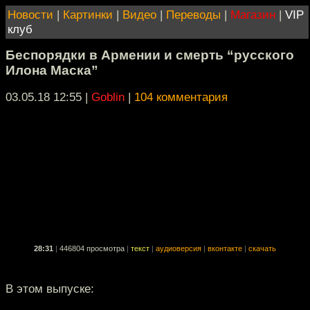
Новости
|
Картинки
|
Видео
|
Переводы
|
Магазин
|
VIP
клуб
Беспорядки в Армении и смерть “русского
Илона Маска”
03.05.18 12:55
|
Goblin
|
104 комментария
28:31
|
446804 просмотра
|
текст
|
аудиоверсия
|
вконтакте
|
скачать
В этом выпуске: