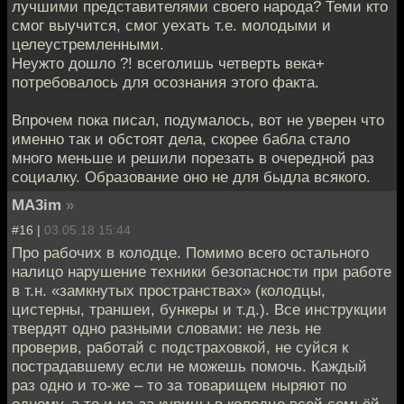
лучшими представителями своего народа? Теми кто
смог выучится, смог уехать т.е. молодыми и
целеустремленными.
Неужто дошло ?! всеголишь четверть века+
потребовалось для осознания этого факта.
Впрочем пока писал, подумалось, вот не уверен что
именно так и обстоят дела, скорее бабла стало
много меньше и решили порезать в очередной раз
социалку. Образование оно не для быдла всякого.
MA3im
»
#16 |
03.05.18 15:44
Про рабочих в колодце. Помимо всего остального
налицо нарушение техники безопасности при работе
в т.н. «замкнутых пространствах» (колодцы,
цистерны, траншеи, бункеры и т.д.). Все инструкции
твердят одно разными словами: не лезь не
проверив, работай с подстраховкой, не суйся к
пострадавшему если не можешь помочь. Каждый
раз одно и то-же – то за товарищем ныряют по