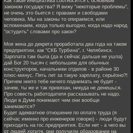
Как такая инициатива соотносится с основным
законом государства? Я вижу "некоторые проблемы",
не очень это бьется с правами и свободами
человека. Мы на законы то опираемся, или
вспоминаем, когда только выгодно, когда надо народ
"остудить" словами про закон?
Моя жена до декрета проработала два года на таком
предприятии, как "СКБ Турбина", г. Челябинск.
Зарплата там была (да и сейчас дальше не ушла)
дай Бог 20 тысяч с небольшим для обычных
конструкторов, начальники отделов - в районе 30
плюс-минус. Пять лет за такую зарплату, серьёзно?!
Причем никто тебе ничего поднимать не будет -
зачем, ты же и так привязан, никуда не денешься.
Про совесть работодателя рассказывать не надо.
Люди в Думе понимают чем они вообще
занимаются?
Будет адекватное отношение по оплате труда (я
сейчас именно про инженеров говорю) - люди будут
приходить на гос.предприятия. Если нет - а чего вы
от людей хотите, они получили образование на