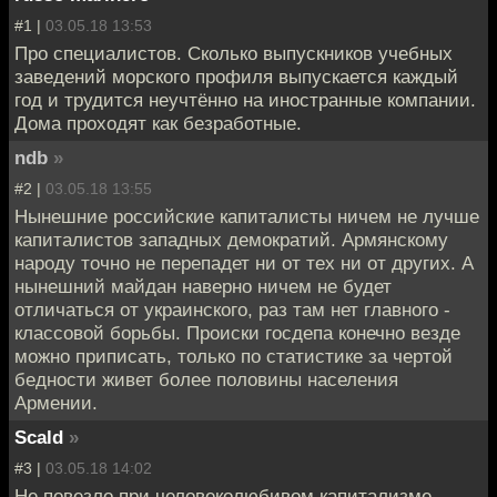
#1 |
03.05.18 13:53
Про специалистов. Сколько выпускников учебных
заведений морского профиля выпускается каждый
год и трудится неучтённо на иностранные компании.
Дома проходят как безработные.
ndb
»
#2 |
03.05.18 13:55
Нынешние российские капиталисты ничем не лучше
капиталистов западных демократий. Армянскому
народу точно не перепадет ни от тех ни от других. А
нынешний майдан наверно ничем не будет
отличаться от украинского, раз там нет главного -
классовой борьбы. Происки госдепа конечно везде
можно приписать, только по статистике за чертой
бедности живет более половины населения
Армении.
Scald
»
#3 |
03.05.18 14:02
Не повезло при человеколюбивом капитализме