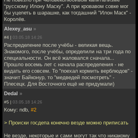
“русскому Илону Маску”. А при кровавом совке мог
бы уцелеть в шарашке, как тогдашний "Илон Маск" -
Королёв.
Alexey_asu
»
#4 |
03.05.18 14:26
Распределение после учёбы - великая вещь.
Знакомого, после учёбы, определили на три года по
специальности. Он всё жаловался сначала...
Прошло восемь лет с начала распределения - не
видать его совсем. То "поехал кормить верблюдов" -
значит Байконур, то "медведей посмотреть" -
Плесецк. Для Восточного ещё не придумали)
Dedal
»
#5 |
03.05.18 14:26
Кому: ndb,
#2
> Происки госдепа конечно везде можно приписать
Не везде, некоторые и сами могут так что никакому