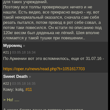
для таких учреждений.
Поэтому все толпы проверяющих ничего и не
нашли. Есть видео, все прекрасно видно - ну, вот
такой ненормальный оказался, сначала сам себя
резать пытался, потом провод в рот себе совал, а
потом таки повесился. Он кстати по описанию под
120кг весом был дяденька не лёгкий. Шея вполне
сломается у такой тушки при повешении..
Муромец
»
#21 |
03.05.18 16:34
По Армении вот это вспомнилось, еще от 31.07.16 -
https://oper.ru/news/read.php?t=1051617703
Sweet Death
»
#22 |
03.05.18 16:35
Кому: kolq,
#11
> Но! ....