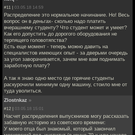
#11 |
03.05.18 14:59
Распределение это нормальное начинание. Но! Весь
вопрос он в деньгах- сколько надо платить
вчерашнему студенту? Что студент может и умеет?
Как его допустить до дорогого оборудования не
терпящего головотяпства?
Есть еще момент - теперь можно давить на
специалистов имеющих опыт - за дверьми очередь
за угол заворачивается, зачем мне вам поднимать
заработную плату?
А так я знаю одно место где горячие студенты
раскурочили минимум одну машину, стоило мне от
туда уволиться.
Zlostnkaz
»
#12 |
03.05.18 15:01
Насчет распределения выпускников могу рассказать
забавную историю из советского времени:
У моего отца был знакомый, который закончил
московский пед. институт (в конце 70-х или начале