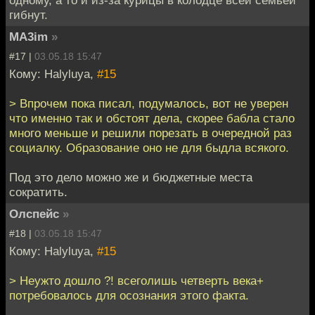
одному, а то и из-за курицы в колодце всей семьёй
гибнут.
MA3im
»
#17 |
03.05.18 15:47
Кому: Halyluya,
#15
> Впрочем пока писал, подумалось, вот не уверен
что именно так и обстоят дела, скорее бабла стало
много меньше и решили порезать в очередной раз
социалку. Образование оно не для быдла всякого.
Под это дело можно же и бюджетные места
сократить.
Олспейс
»
#18 |
03.05.18 15:47
Кому: Halyluya,
#15
> Неужто дошло ?! всеголишь четверть века+
потребовалось для осознания этого факта.