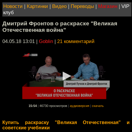
Новости
|
Картинки
|
Видео
|
Переводы
|
Магазин
|
VIP
клуб
Дмитрий Фронтов о раскраске "Великая
Отечественная война"
04.05.18 13:01
|
Goblin
|
21 комментарий
15:54
|
46730 просмотров
|
аудиоверсия
|
скачать
Купить раскраску "Великая Отечественная" и
советские учебники