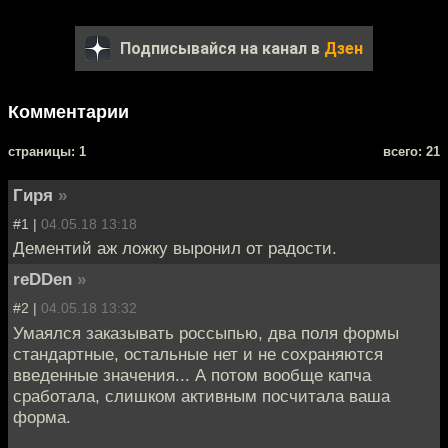
Подписывайся на канал в
Дзен
Комментарии
cтраницы: 1
всего: 21
Гиря
»
#1 |
04.05.18 13:18
Дементий аж ложку выронил от радости.
reDDen
»
#2 |
04.05.18 13:32
Умаялся заказывать россыпью, два поля формы
стандартные, остальные нет и не сохраняются
введенные значения... А потом вообще капча
сработала, слишком активным посчитала ваша
форма.