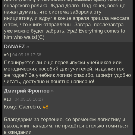
январского ролика. Ждал долго. Под конец вообще
начал думать, что система заборола эту
инициативу, и вдруг в конце апреля пришла мессага
о том, что книги отправлены. Завтра- послезавтра
уже можно будет забрать. Ура! Everything comes to
him who waits!(C)
DANAEZ
»
#9 |
04.05.18 17:58
Планируется ли еще перевыпуски учебников или
методических пособий для учителей, издания тех
же годов? За учебник логики спасибо, шрифт удобно
читать, доступно и понятно написано!
Дмитрий Фронтов
»
#10 |
04.05.18 18:27
Кому: Caerebro,
#8
Благодарим за терпение, со временем логистику и
выход книг наладим, не придётся столько томиться
в ожидании