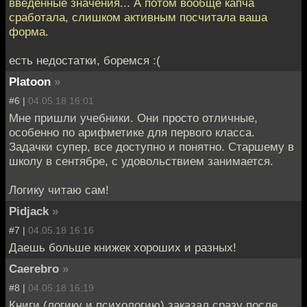
введенные значения... А потом вообще капча
сработала, слишком активным посчитала ваша
форма.
есть недостатки, боремся :(
Platoon
»
#6 |
04.05.18 16:01
Мне пришли учебники. Они просто отличные,
особенно по арифметике для первого класса.
Задачки супер, все доступно и понятно. Старшему в
школу в сентябре, с удовольствием занимается.
Логику читаю сам!
Pidjack
»
#7 |
04.05.18 16:16
Даешь больше книжек хороших и разных!
Caerebro
»
#8 |
04.05.18 16:19
Книги (логику и психологию) заказал сразу после