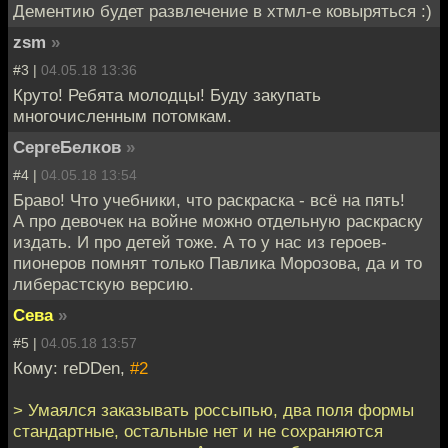
Дементию будет развлечение в хтмл-е ковыряться :)
zsm
»
#3 |
04.05.18 13:36
Круто! Ребята молодцы! Буду закупать
многочисленным потомкам.
СергеБелков
»
#4 |
04.05.18 13:54
Браво! Что учебники, что раскраска - всё на пять!
А про девочек на войне можно отдельную раскраску
издать. И про детей тоже. А то у нас из героев-
пионеров помнят только Павлика Морозова, да и то
либерастскую версию.
Сева
»
#5 |
04.05.18 13:57
Кому: reDDen,
#2
> Умаялся заказывать россыпью, два поля формы
стандартные, остальные нет и не сохраняются