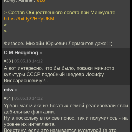
Кому: Airliner,
#28
> Состав Общественного совета при Минкульте -
https://bit.ly/2HPyUKM
>
>
Фигассе. Михайи Юрьевич Лермонтов даже! :)
C.M.Hedgehog
»
#33 |
05.05.18 14:12
А вот интересно, что бы было, покажи министр
культуры СССР подобный шедевр Иосифу
Виссарионовичу?..
edw
»
#34 |
05.05.18 14:12
Урбан-мальчики из богатых семей реализовали свои
дебильные фантазии.
Ну а поскольку в голове понос, так и получилось - на
уровне их интеллекта.
Воистину, если это называется культурой (а это