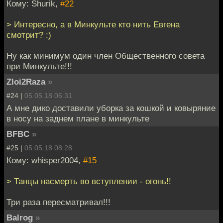
Кому: Shurik,
#22
> Интересно, а в Минкульте кто нить Евгена
смотрит? :)
Ну как минимум один член Общественного совета
при Минкульте!!!
Zloi2Raza
»
#24 |
05.05.18 06:31
А мне дико доставили уборка за кошкой и ковыряние
в носу на заднем плане в минкульте
BFBC
»
#25 |
05.05.18 08:28
Кому: whisper2004,
#15
> Танцы насмерть во вступлении - огонь!!
Три раза пересматривал!!!
Balrog
»