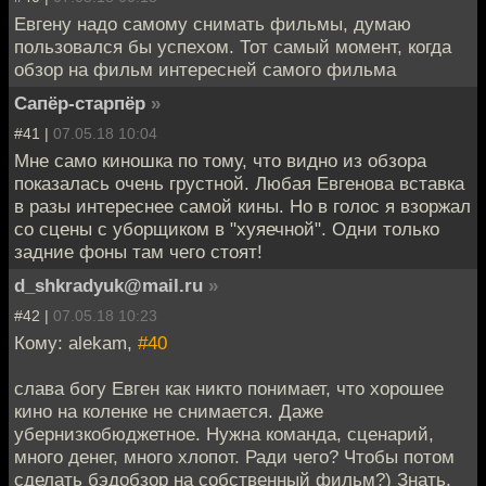
Евгену надо самому снимать фильмы, думаю
пользовался бы успехом. Тот самый момент, когда
обзор на фильм интересней самого фильма
Сапёр-старпёр
»
#41 |
07.05.18 10:04
Мне само киношка по тому, что видно из обзора
показалась очень грустной. Любая Евгенова вставка
в разы интереснее самой кины. Но в голос я взоржал
со сцены с уборщиком в "хуяечной". Одни только
задние фоны там чего стоят!
d_shkradyuk@mail.ru
»
#42 |
07.05.18 10:23
Кому: alekam,
#40
слава богу Евген как никто понимает, что хорошее
кино на коленке не снимается. Даже
убернизкобюджетное. Нужна команда, сценарий,
много денег, много хлопот. Ради чего? Чтобы потом
сделать бэдобзор на собственный фильм?) Знать,