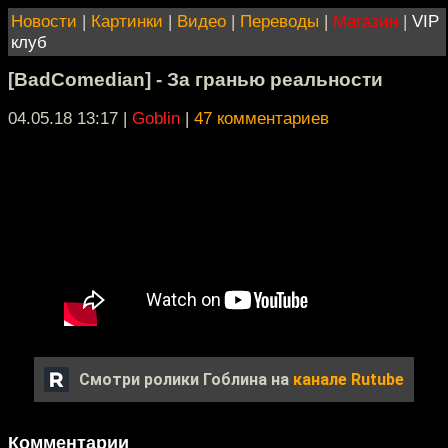
Новости
|
Картинки
|
Видео
|
Переводы
|
Магазин
|
VIP
клуб
[BadComedian] - За гранью реальности
04.05.18 13:17
|
Goblin
|
47 комментариев
Смотри ролики Гоблина на
канале Rutube
Комментарии