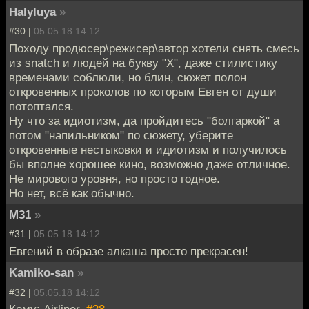
Halyluya
»
#30 |
05.05.18 14:12
Походу продюсер\режисер\автор хотели снять смесь
из snatch и людей на букву "Х", даже стилистику
временами соблюли, но блин, сюжет полон
откровенных проколов по которым Евген от души
потоптался.
Ну что за идиотизм, да пройдитесь "болгаркой" а
потом "напильником" по сюжету, уберите
откровенные нестыковки и идиотизм и получилось
бы вполне хорошее кино, возможно даже отличное.
Не мирового уровня, но просто годное.
Но нет, всё как обычно.
M31
»
#31 |
05.05.18 14:12
Евгений в образе алкаша просто прекрасен!
Kamiko-san
»
#32 |
05.05.18 14:12