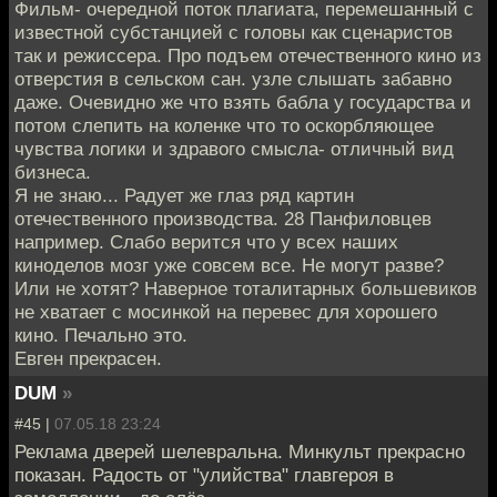
Фильм- очередной поток плагиата, перемешанный с
известной субстанцией с головы как сценаристов
так и режиссера. Про подъем отечественного кино из
отверстия в сельском сан. узле слышать забавно
даже. Очевидно же что взять бабла у государства и
потом слепить на коленке что то оскорбляющее
чувства логики и здравого смысла- отличный вид
бизнеса.
Я не знаю... Радует же глаз ряд картин
отечественного производства. 28 Панфиловцев
например. Слабо верится что у всех наших
киноделов мозг уже совсем все. Не могут разве?
Или не хотят? Наверное тоталитарных большевиков
не хватает с мосинкой на перевес для хорошего
кино. Печально это.
Евген прекрасен.
DUM
»
#45 |
07.05.18 23:24
Реклама дверей шелевральна. Минкульт прекрасно
показан. Радость от "улийства" главгероя в