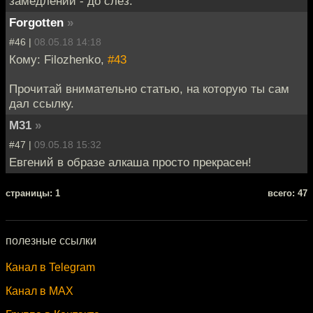
замедлении - до слёз.
Forgotten
»
#46 |
08.05.18 14:18
Кому: Filozhenko,
#43
Прочитай внимательно статью, на которую ты сам
дал ссылку.
M31
»
#47 |
09.05.18 15:32
Евгений в образе алкаша просто прекрасен!
cтраницы: 1
всего: 47
полезные ссылки
Канал в Telegram
Канал в MAX