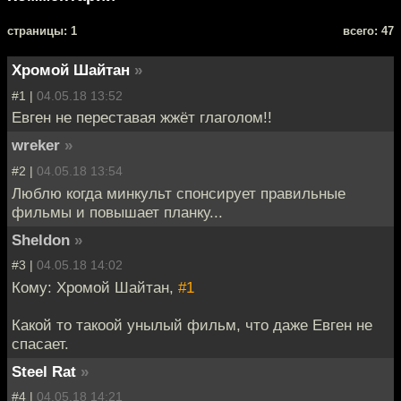
cтраницы: 1
всего: 47
Хромой Шайтан
»
#1 |
04.05.18 13:52
Евген не переставая жжёт глаголом!!
wreker
»
#2 |
04.05.18 13:54
Люблю когда минкульт спонсирует правильные
фильмы и повышает планку...
Sheldon
»
#3 |
04.05.18 14:02
Кому: Хромой Шайтан,
#1
Какой то такоой унылый фильм, что даже Евген не
спасает.
Steel Rat
»
#4 |
04.05.18 14:21