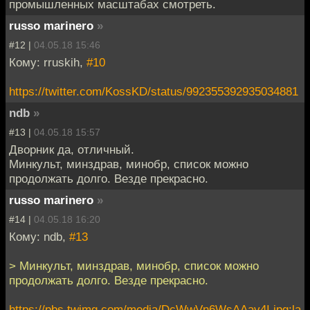
промышленных масштабах смотреть.
russo marinero
»
#12 |
04.05.18 15:46
Кому: rruskih,
#10
https://twitter.com/KossKD/status/992355392935034881
ndb
»
#13 |
04.05.18 15:57
Дворник да, отличный.
Минкульт, минздрав, минобр, список можно
продолжать долго. Везде прекрасно.
russo marinero
»
#14 |
04.05.18 16:20
Кому: ndb,
#13
> Минкульт, минздрав, минобр, список можно
продолжать долго. Везде прекрасно.
https://pbs.twimg.com/media/DcWwVn6WsAAav4I.jpg:la