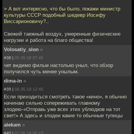
> А вот интересно, что бы было, покажи министр
культуры СССР подобный шедевр Иосифу
Виссарионовичу?..
Свежий таежный воздух, умеренные физические
нагрузки и работа на благо общества!
Volosatiy_slon
»
#38 |
06.05.18 07:45
чет видимо фильм настолько уныл, что обзор
получился чуть менее унылым.
dima-in
»
#39 |
06.05.18 12:45
Если приходиться смотреть такое «кино», я обычно
начинаю сильно сопереживать главному
злодею-«Отправь уже всех этих ублюдков на тот
свет!» А здесь и злодеи какие то обычные тупицы
alekam
»
#40 |
07.05.18 00:13