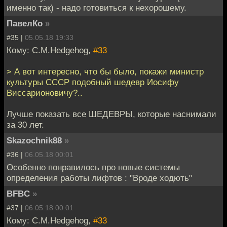
именно так) - надо готовиться к нехорошему.
ПавелКо
»
#35 |
05.05.18 19:33
Кому: C.M.Hedgehog,
#33
> А вот интересно, что бы было, покажи министр
культуры СССР подобный шедевр Иосифу
Виссарионовичу?..
Лучше показать все ШЕДЕВРЫ, которые наснимали
за 30 лет.
Skazochnik88
»
#36 |
06.05.18 00:01
Особенно понравилось про новые системы
определения работы лифтов : "Вроде ходють"
BFBC
»
#37 |
06.05.18 00:01
Кому: C.M.Hedgehog,
#33