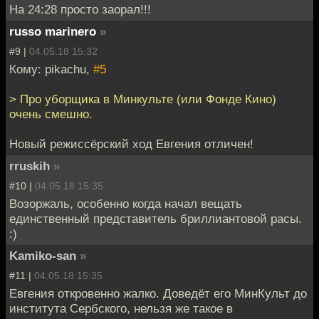
На 24:28 просто заорал!!!
russo marinero
»
#9 |
04.05.18 15:32
Кому: pikachu,
#5
> Про уборщика в Минкульте (или Фонде Кино)
очень смешно.
Новый режиссёрский ход Евгения отличен!
rruskih
»
#10 |
04.05.18 15:35
Возоржаль, особенно когда начал вещать
единственный представитель бриллиантовой расы.
:)
Kamiko-san
»
#11 |
04.05.18 15:35
Евгения откровенно жалко. Доведёт его МинКульт до
института Сербского, нельзя же такое в