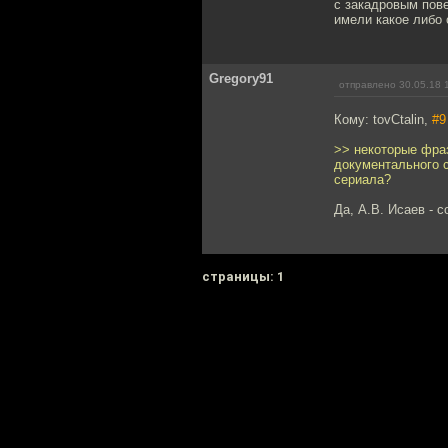
с закадровым пов
имели какое либо 
Gregory91
отправлено 30.05.18 
Кому: tovCtalin,
#9
>> некоторые фра
документального с
сериала?
Да, А.В. Исаев - с
cтраницы: 1