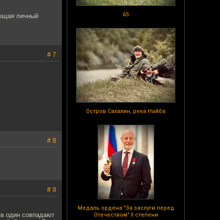
65
вещая личный
# 7
Остров Сахалин, река Найба
# 8
# 9
Медаль ордена "За заслуги перед
 в один совпадают
Отечеством" II степени