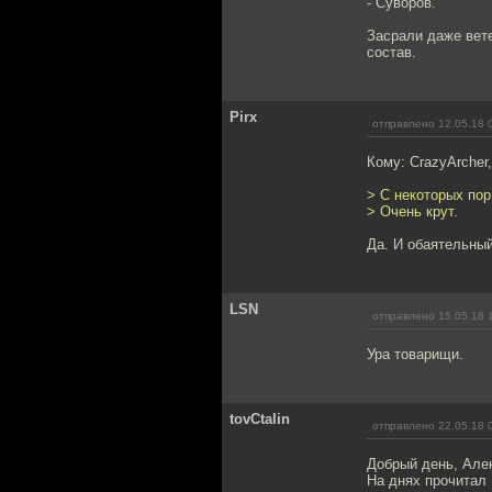
- Суворов.
Засрали даже вет
состав.
Pirx
отправлено 12.05.18 
Кому: CrazyArcher
> С некоторых пор
> Очень крут.
Да. И обаятельный
LSN
отправлено 15.05.18 
Ура товарищи.
tovCtalin
отправлено 22.05.18 
Добрый день, Але
На днях прочитал 