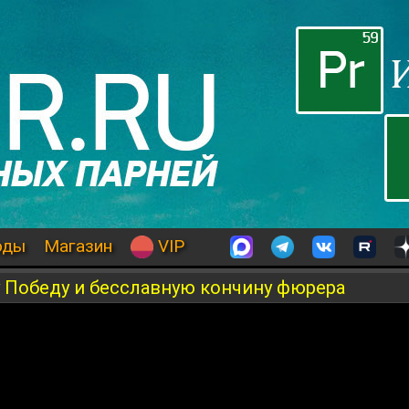
оды
Магазин
VIP
 Победу и бесславную кончину фюрера