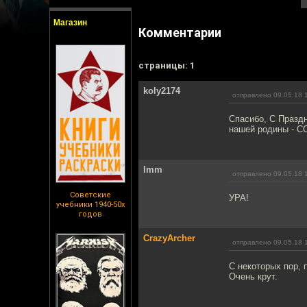
Магазин
Комментарии
cтраницы: 1
koly2174
отправлено 09.05.18 
Спасибо, С Празд
нашей родины - С
Imm
отправлено 09.05.18 
Советские
УРА!
учебники 1940-50х
годов
CrazyArcher
отправлено 09.05.18 
С некоторых пор, 
Очень крут.