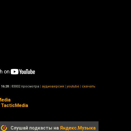
16:28
|
83002 просмотра
|
аудиоверсия
|
youtube
|
скачать
Media
TacticMedia
Слушай подкасты на
Яндекс.Музыка