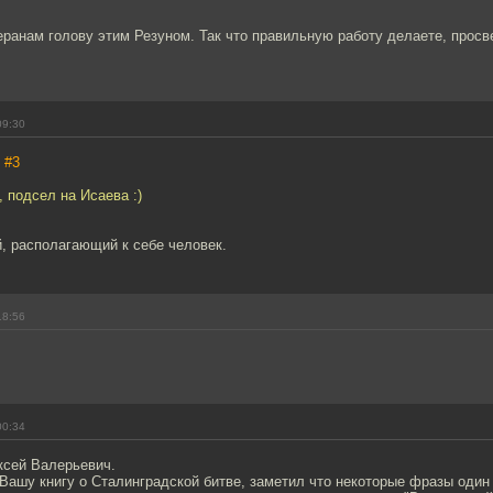
еранам голову этим Резуном. Так что правильную работу делаете, прос
09:30
,
#3
, подсел на Исаева :)
, располагающий к себе человек.
18:56
00:34
ксей Валерьевич.
Вашу книгу о Сталинградской битве, заметил что некоторые фразы один