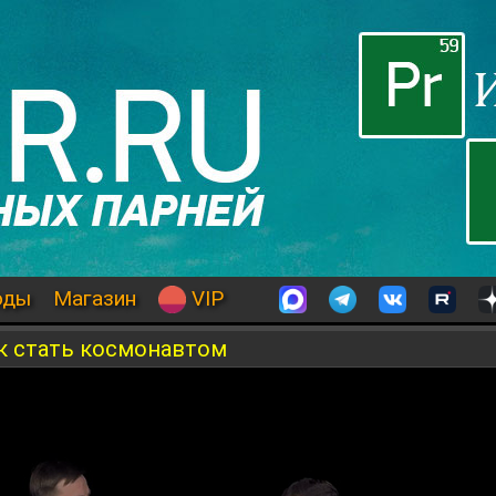
оды
Магазин
VIP
к стать космонавтом