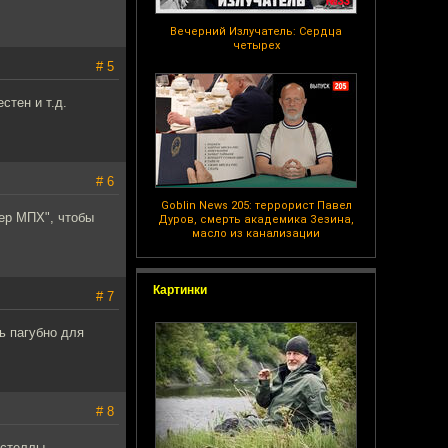
Вечерний Излучатель: Сердца
четырех
# 5
стен и т.д.
# 6
Goblin News 205: террорист Павел
мер МПХ", чтобы
Дуров, смерть академика Зезина,
масло из канализации
Картинки
# 7
нь пагубно для
# 8
 стеллы.