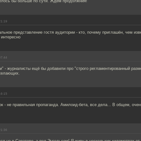
телось бы больше по сути. Ждем продолжния!
21:19
льное представление гостя аудитории - кто, почему приглашён, чем изве
 интересно
07:44
и" - журналисты ещё бы добавили про "строго регламентированный раз
желающих.
16:15
ок - не правильная пропаганда. Амилоид-бета, все дела... В общем, оче
21:36
ся не в Саратове, а под Энгельсом! Я живу в нескольких километрах от