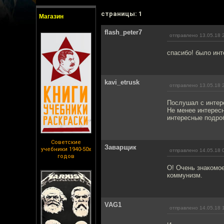
cтраницы: 1
Магазин
flash_peter7
отправлено 13.05.18 
спасибо! было инт
kavi_etrusk
отправлено 13.05.18 
Послушал с интер
Не менее интересн
интересные подроб
Советские
Заварщик
учебники 1940-50х
отправлено 14.05.18 
годов
О! Очень знакомое
коммунизм.
VAG1
отправлено 14.05.18 