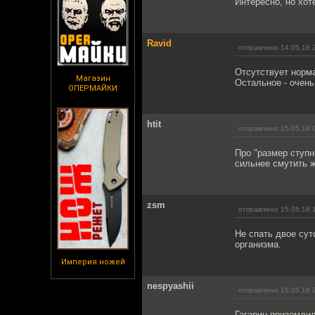
Интересно, но хо
Ravid
отправлено 14.05.18 
Отсутствует норма
Магазин
Остальное - очень
ОПЕРМАЙКИ
htit
отправлено 15.05.18 
Про "размер ступн
сильнее смутить 
zsm
отправлено 15.05.18 
Не спать двое сут
организма.
Империя ножей
nespyashii
отправлено 15.05.18 
Гагарин приземлил