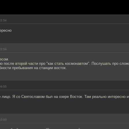
22:54
ересно
22:54
есом.
о после второй части про "как стать космонавтом". Послушать про сложн
ности пребывания на станции восток.
09:55
 лицо. Я со Святославом был на озере Восток. Там реально интересно 
10:00