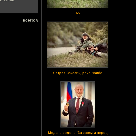
65
всего: 8
Остров Сахалин, река Найба
Медаль ордена "За заслуги перед