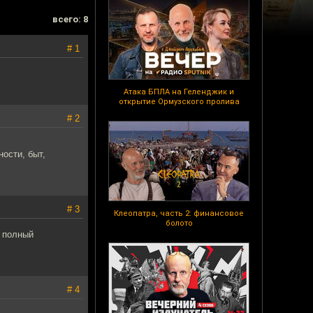
всего: 8
# 1
Атака БПЛА на Геленджик и
открытие Ормузского пролива
# 2
ости, быт,
# 3
Клеопатра, часть 2: финансовое
болото
и полный
# 4