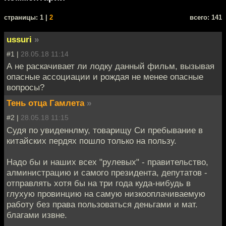
cтраницы: 1 |
2
всего: 141
ussuri
»
#1 |
28.05.18 11:14
А не раскачивает ли лодку данный фильм, вызывая
опасные ассоциации и рождая не менее опасные
вопросы?
Тень отца Гамлета
»
#2 |
28.05.18 11:15
Судя по увиденнлму, товарищу Си пребывание в
китайских пердях пошло только на пользу.
Надо бы и наших всех "рулевых" - правительство,
алминистрацию и самого президента, депутатов -
отправлять хотя бы на три года куда-нибудь в
глухую провинцию на самую низкооплачиваемую
работу без права пользоваться деньгами и мат.
благами извне.