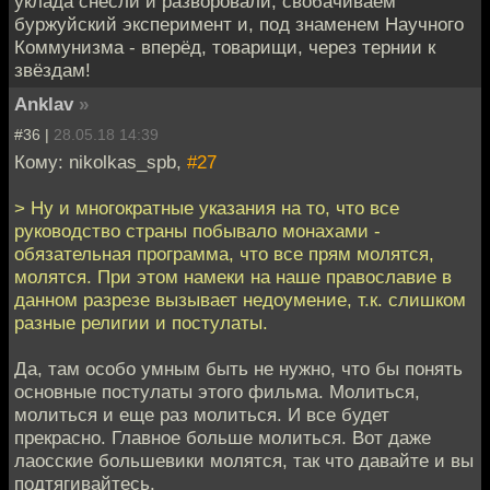
уклада снесли и разворовали, свобачиваем
буржуйский эксперимент и, под знаменем Научного
Коммунизма - вперёд, товарищи, через тернии к
звёздам!
Anklav
»
#36 |
28.05.18 14:39
Кому: nikolkas_spb,
#27
> Ну и многократные указания на то, что все
руководство страны побывало монахами -
обязательная программа, что все прям молятся,
молятся. При этом намеки на наше православие в
данном разрезе вызывает недоумение, т.к. слишком
разные религии и постулаты.
Да, там особо умным быть не нужно, что бы понять
основные постулаты этого фильма. Молиться,
молиться и еще раз молиться. И все будет
прекрасно. Главное больше молиться. Вот даже
лаосские большевики молятся, так что давайте и вы
подтягивайтесь.