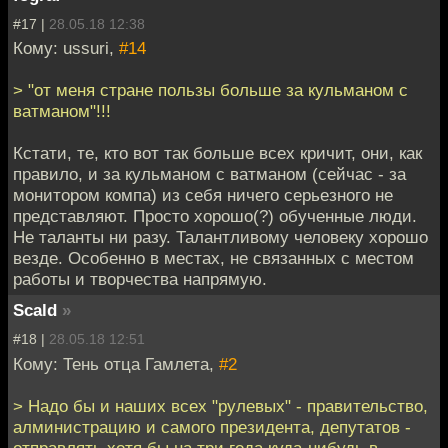
#17 |
28.05.18 12:38
Кому: ussuri,
#14
> "от меня стране пользы больше за кульманом с
ватманом"!!!
Кстати, те, кто вот так больше всех кричит, они, как
правило, и за кульманом с ватманом (сейчас - за
монитором компа) из себя ничего серьезного не
представляют. Просто хорошо(?) обученные люди.
Не таланты ни разу. Талантливому человеку хорошо
везде. Особенно в местах, не связанных с местом
работы и творчества напрямую.
Scald
»
#18 |
28.05.18 12:51
Кому: Тень отца Гамлета,
#2
> Надо бы и наших всех "рулевых" - правительство,
алминистрацию и самого президента, депутатов -
отправлять хотя бы на три года куда-нибудь в