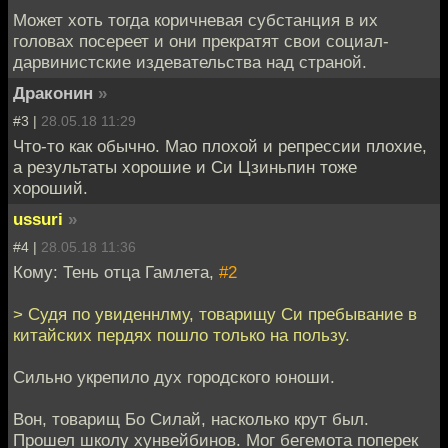
Может хоть тогда коричневая субстанция в их
головах посереет и они прекратят свои социал-
дарвинистские издевательства над страной.
Драконин
»
#3 |
28.05.18 11:29
Что-то как обычно. Мао плохой и репрессии плохие,
а результаты хорошие и Си Цзиньпин тоже
хороший.
ussuri
»
#4 |
28.05.18 11:36
Кому: Тень отца Гамлета,
#2
> Судя по увиденнлму, товарищу Си пребывание в
китайских пердях пошло только на пользу.
Сильно укрепило дух городского юноши.
Вон, товарищ Бо Силай, насколько крут был.
Прошел школу хунвейбинов. Мог бегемота поперек