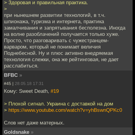
> Здоровая и правильная практика.
>
при нынешнем развитии технологий, в т.ч.
шпионажа, туризма и интернета, практика
замалчивания и запрятывания бесполезна. Иногда
на волне разоблачений получается только хуже.
Просто, что разговаривать с чужестранцем-
варваром, который не понимает величия
Поднебесной. Ну и плюс активно внедряемая
технология слежки, она же рейтинговая, не дает
расслабиться.
BFBC
»
#45 |
28.05.18 17:31
Кому: Sweet Death,
#19
> Плохой сигнал. Украина с доставкой на дом
>
https://www.youtube.com/watch?v=yhBswnQPKc0
Слов нет даже матерных.
Goldsnake
»