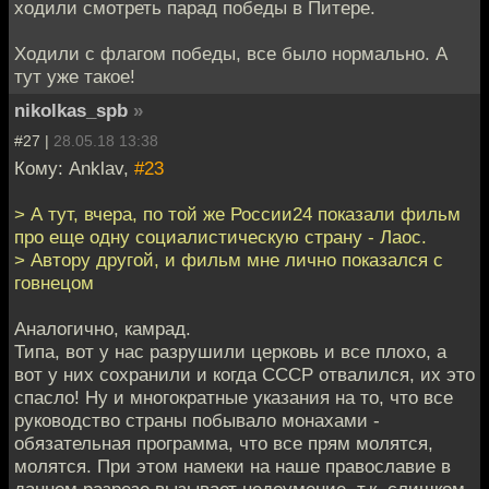
ходили смотреть парад победы в Питере.
Ходили с флагом победы, все было нормально. А
тут уже такое!
nikolkas_spb
»
#27 |
28.05.18 13:38
Кому: Anklav,
#23
> А тут, вчера, по той же России24 показали фильм
про еще одну социалистическую страну - Лаос.
> Автору другой, и фильм мне лично показался с
говнецом
Аналогично, камрад.
Типа, вот у нас разрушили церковь и все плохо, а
вот у них сохранили и когда СССР отвалился, их это
спасло! Ну и многократные указания на то, что все
руководство страны побывало монахами -
обязательная программа, что все прям молятся,
молятся. При этом намеки на наше православие в