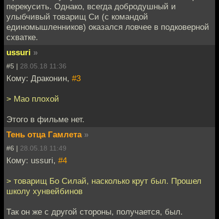
перекусить. Однако, всегда добродушный и
улыбчивый товарищ Си (с командой
единомышленников) оказался ловчее в подковерной
схватке.
ussuri
»
#5 |
28.05.18 11:36
Кому: Драконин,
#3
> Мао плохой
Этого в фильме нет.
Тень отца Гамлета
»
#6 |
28.05.18 11:49
Кому: ussuri,
#4
> товарищ Бо Силай, насколько крут был. Прошел
школу хунвейбинов
Так он же с другой стороны, получается, был.