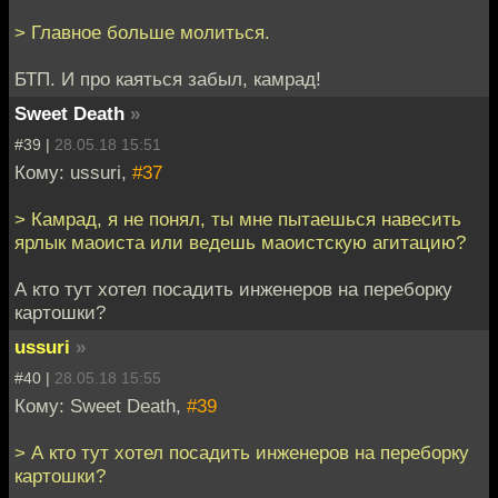
> Главное больше молиться.
БТП. И про каяться забыл, камрад!
Sweet Death
»
#39 |
28.05.18 15:51
Кому: ussuri,
#37
> Камрад, я не понял, ты мне пытаешься навесить
ярлык маоиста или ведешь маоистскую агитацию?
А кто тут хотел посадить инженеров на переборку
картошки?
ussuri
»
#40 |
28.05.18 15:55
Кому: Sweet Death,
#39
> А кто тут хотел посадить инженеров на переборку
картошки?