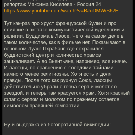
репортаж Максима Киселева - Россия 24
https://www.youtube.com/watch?v=BJuDMWiS62E
Тут как-раз про хруст французской булки и про
слияние в экстазе коммунистической идеологии и
религии. Буддизма в Лаосе. Чего на самом деле в
таком количестве, как в фильме нет. Показывают в
основном Луанг Пхрабанг, где сохранился
буддистский центр и количество храмов
зашкаливает. А во Вьентьяне, например, все иначе.
И лаосцы, по сравнению с соседями тайцами
намного менее религиозны. Хотя есть и доля
правды. После того как рухнул Союз, лаосцы
действительно убрали с герба серп и молот со
звездой, и теперь там красуется храм. Хотя красный
флаг с серпом и молотом по прежнему остается
символом правящей компартии.
Ну и выдержка из богопротивной википедии: