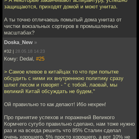
> А некоторые заканчивают аспирантуру, успешно
защищаются, приходят домой и моют унитаз.
А ты точно отличаешь помытый дома унитаз от
чистки вокзальных сортиров в промышленных
масштабах?
Doska_New
»
#32 |
28.05.18 14:23
Кому: Dedal,
#25
> Самое клевое в китайцах то что при попытке
обсудить с ними их внутреннюю политику сразу
шлют лесом и говорят - " с тобой, лаовай, мы
великий Китай обсуждать не будем."
Ой правильно то как делают! Ибо нехрен!
Про принятие успехов и поражений Великого
Кормчего сугубо правильно сделано, нам тоже нужно
раз и на всегда решить что 85% Сталин сделал
очень хорошего, 5% просто хорошего, а вот 10% не