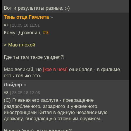
Вот и результаты разные. :-)
Тень отца Гамлета
»
#7 |
28.05.18 11:51
Кому: Драконин,
#3
> Мао плохой
Где ты там такое увидел?!
Мао великий, но
[кое в чем]
ошибался - в фильме
есть только это.
Лойдер
»
#8 |
28.05.18 12:05
(С) Главная его заслуга - превращение
раздробленного, аграрного и униженного
иностранцами Китая в единую независимую
державу, обладающую атомным оружием.
Ничего (кого) не напоминает?