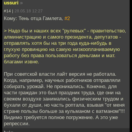
ussuri
»
#14 |
28.05.18 12:27
Кому: Тень отца Гамлета,
#2
> Надо бы и наших всех "рулевых" - правительство,
алминистрацию и самого президента, депутатов -
отправлять хотя бы на три года куда-нибудь в
глухую провинцию на самую низкооплачиваемую
работу без права пользоваться деньгами и мат.
благами извне.
При советской власти лайт версия не работала.
Когда, например, научных работников отправляли
собирать урожай. Не проникались. Конечно, для
части граждан это был праздник труда, где они на
свежем воздухе занимались физическим трудом и
бухали от души, но часть роптала, взывая "от меня
стране пользы больше за кульманом с ватманом"!!!
Видимо требуется полное погружение. А это уже
репрессии.