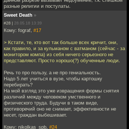
данном разрезе вызывает недоумение, т.к. слишком
разные религии и постулаты.
Sweet Death
»
#28 |
28.05.18 13:39
Кому: fograf,
#17
> Кстати, те, кто вот так больше всех кричит, они,
как правило, и за кульманом с ватманом (сейчас - за
монитором компа) из себя ничего серьезного не
представляют. Просто хорошо(?) обученные люди.
Речь то про пользу, а не про гениальность.
Надо 5 лет учиться в вузе, чтобы картошку
перебирать?
На мой взгляд это уже извращения формы снятия
различий между человеком умственного и
физического труда. Будучи в таком виде,
противоречий оно не снимает, эффективности не
несет, граждан выбешивает.
Кому: nikolkas_spb,
#24