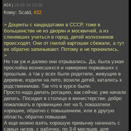
#24 |
28.05.18 13:28
Кому: Scald,
#22
> Доценты с кандидатами в СССР, тоже в
большинстве не из дворян и москвичей, а из
слинявших учиться в город, детей колхозников
происходят. Они от гнилой картошки сбежали, а тут
их обратно запинывают. Потому и не прониклись.
>
Не так уж и далеко они отрывались. Да, была узкая
прослойка вознесшихся и намерено порвавших с
прошлым, а так у всех были родители, живущие в
деревне, ездили на лето, возили детей, катались к
родственникам. Так что в курсе были.
Просто надо делать ротацию, как сейчас уже начали
делать. Посидел в столице в министерстве, добро
пожаловать в провинцию лет на 5, показатели
хорошие, обратно с повышением, или в другую
область, обратно повышая.
А еще можно взять хорошую привычку начинать с
самых низов, с рабочих, по 3-6 месяцев, для