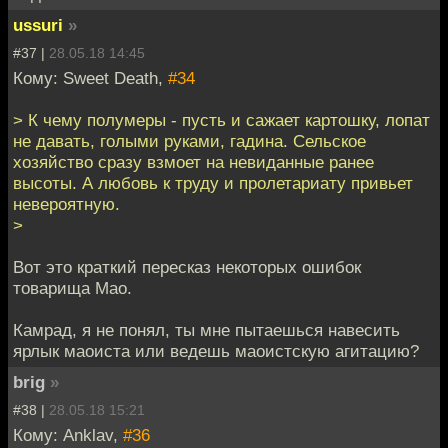
ussuri
»
#37 |
28.05.18 14:45
Кому: Sweet Death,
#34
> К чему полумеры - пусть и сажает картошку, лопат
не давать, голыми руками, гадина. Сельское
хозяйство сразу взмоет на невиданные ранее
высоты. А любовь к труду и пролетариату привьет
невероятную.
>
Вот это краткий пересказ некоторых ошибок
товарища Мао.
Камрад, я не понял, ты мне пытаешься навесить
ярлык маоиста или ведешь маоистскую агитацию?
brig
»
#38 |
28.05.18 15:21
Кому: Anklav,
#36