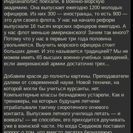
Индианаполис поехали, в Военно-морскую
академию. Она выпускает ежегодно 1200 молодых
офицеров. Из них 300 — иностранцы, то есть 900 —
это для своего флота. У нас на начало реформ
выпускали 16 тысяч морских офицеров ежегодно. А
у нас флот меньше американского! Зачем так много?
Потому что у нас в первые три года половина
увольняется. Выучить морского офицера стоит
больших денег. И это называется традицией? Мы не
можем иметь 65 высших военно-учебных заведений,
если американской армии достаточно трех...
Добавим красок до полноты картины. Преподаватели
далеки от современной науки. Новой техники, на
которой могли бы учиться курсанты, нет.
Компьютерные классы безнадежно устарели. Как и
тренажеры, на которых будущие летчики
отрабатывали тактику скоротечного огневого
контакта. Выпускник летного училища летать — и
воевать! — не способен, его приходится доучивать
уже в воинской части. Но когда Сердюков поставил
вопрос о том, что вместо десятка безнадежно