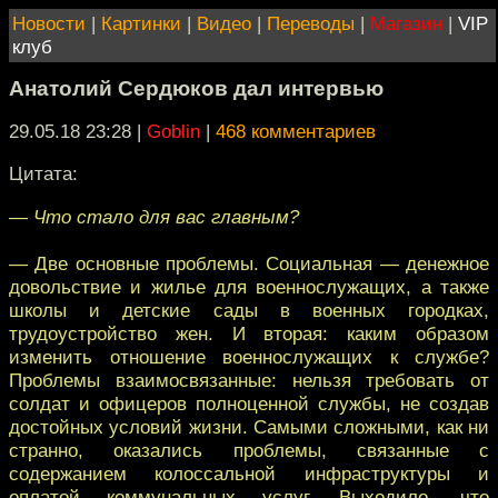
Новости
|
Картинки
|
Видео
|
Переводы
|
Магазин
|
VIP
клуб
Анатолий Сердюков дал интервью
29.05.18 23:28
|
Goblin
|
468 комментариев
Цитата:
— Что стало для вас главным?
— Две основные проблемы. Социальная — денежное
довольствие и жилье для военнослужащих, а также
школы и детские сады в военных городках,
трудоустройство жен. И вторая: каким образом
изменить отношение военнослужащих к службе?
Проблемы взаимосвязанные: нельзя требовать от
солдат и офицеров полноценной службы, не создав
достойных условий жизни. Самыми сложными, как ни
странно, оказались проблемы, связанные с
содержанием колоссальной инфраструктуры и
оплатой коммунальных услуг. Выходило, что