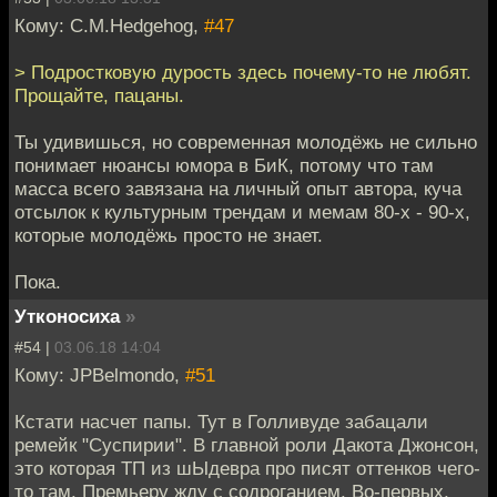
Кому: C.M.Hedgehog,
#47
> Подростковую дурость здесь почему-то не любят.
Прощайте, пацаны.
Ты удивишься, но современная молодёжь не сильно
понимает нюансы юмора в БиК, потому что там
масса всего завязана на личный опыт автора, куча
отсылок к культурным трендам и мемам 80-х - 90-х,
которые молодёжь просто не знает.
Пока.
Утконосиха
»
#54 |
03.06.18 14:04
Кому: JPBelmondo,
#51
Кстати насчет папы. Тут в Голливуде забацали
ремейк "Суспирии". В главной роли Дакота Джонсон,
это которая ТП из шЫдевра про писят оттенков чего-
то там. Премьеру жду с содроганием. Во-первых,