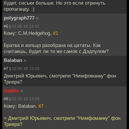
будет, сиськи больше. Но это если отринуть
пропаганду. :)
polygraph777
»
#6 |
02.06.18 13:02
Кому: C.M.Hedgehog,
#1
Братва и кольцо разобрана на цитаты. Как
считаешь, будет ли то же самое с Дэдпулом?
Balaban
»
#7 |
02.06.18 13:15
Дмитрий Юрьевич, смотрели "Нимфоманку" фон
Триера?
Goblin
»
#8 |
02.06.18 13:29
Кому: Balaban,
#7
> Дмитрий Юрьевич, смотрели "Нимфоманку" фон
Триера?