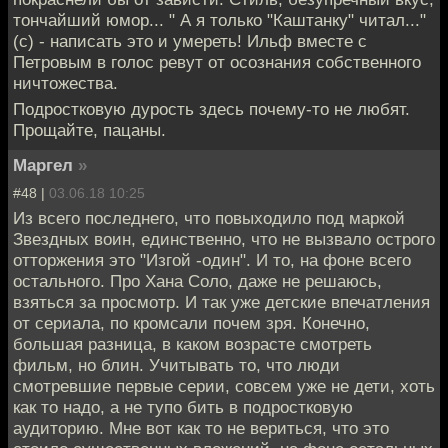
тончайший юмор... " А я только "Каштанку" читал..."
(с) - написать это и умереть! Ильф вместе с
Петровым в голос ревут от осознания собственного
ничтожества.
Подростковую дурость здесь почему-то не любят.
Прощайте, пацаны.
Маргел
»
#48 |
03.06.18 10:25
Из всего последнего, что повыходило под маркой
Звездных воин, единственно, что не вызвало острого
отторжения это "Изгой -один". И то, на фоне всего
остального. Про Хана Соло, даже не решаюсь,
взяться за просмотр. И так уже детские впечатления
от сериала, по кромсали почем зря. Конечно,
большая разница, в каком возрасте смотреть
фильм, но блин. Учитывать то, что люди
смотревшие первые серии, совсем уже не дети, хоть
как то надо, а не тупо бить в подростковую
аудиторию. Мне вот как то не вериться, что это