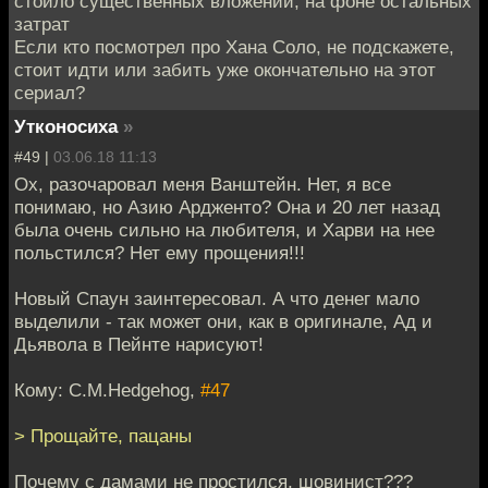
стоило существенных вложений, на фоне остальных
затрат
Если кто посмотрел про Хана Соло, не подскажете,
стоит идти или забить уже окончательно на этот
сериал?
Утконосиха
»
#49 |
03.06.18 11:13
Ох, разочаровал меня Ванштейн. Нет, я все
понимаю, но Азию Ардженто? Она и 20 лет назад
была очень сильно на любителя, и Харви на нее
польстился? Нет ему прощения!!!
Новый Спаун заинтересовал. А что денег мало
выделили - так может они, как в оригинале, Ад и
Дьявола в Пейнте нарисуют!
Кому: C.M.Hedgehog,
#47
> Прощайте, пацаны
Почему с дамами не простился, шовинист???