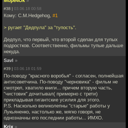
Mope4Ok
»
#38 |
03.06.18 00:58
Кому: C.M.Hedgehog,
#1
> ругает "Дедпула" за "тупость".
Дедпул, что первый, что второй сделан для тупых
подростков. Соответственно, фильмы тупые дальше
некуда.
Savl
»
#39 |
03.06.18 01:59
По-поводу "красного воробья" - согласен, полнейшая
антисоветчина. По-поводу "черновика" - фильм не
смотрел, хватило книги... причем вторую часть,
"чистовик" дочитывал( примерно с трети)
прикладывая гигантские усилия для этого.
P.S. Насколько великолепны "старые" работы у
Лукьяненко, настолько же, мягко говоря, не
однозначны его последнии работы... ИМХО.
Krix
»