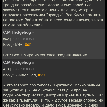
тренд на разоблачения Харви и ему подобных
закончиться и вместе с ним и плюшки, которые
получают рассказчики "правды". Все будут помнить
не плохого Вайнштейна, а всех кому он помог, за эти
самые разоблачения.
C.M.Hedgehog
»
#42 |
03.06.18 09:21
Кому: Krix,
#40
Вот! Все в мире имеет свое предназначение.
C.M.Hedgehog
»
#43 |
03.06.18 09:21
Кому: УниверСол,
#29
А кто говорит про тупость "Братвы"? Только рьяные
защитники.)) Я не считаю "Братву" и прочее
подобное творчество Дмитрия Юрьевича тупым. Так
же как и "Дедпула". И то, и другое весьма спорно, но
безусловно весело. И дело вкуса ,конечно. Я знаю