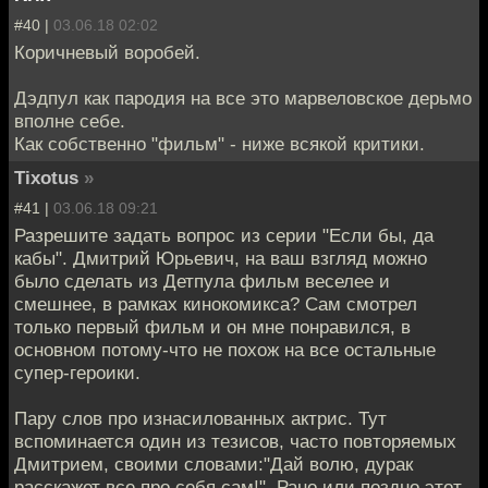
#40 |
03.06.18 02:02
Коричневый воробей.
Дэдпул как пародия на все это марвеловское дерьмо
вполне себе.
Как собственно "фильм" - ниже всякой критики.
Tixotus
»
#41 |
03.06.18 09:21
Разрешите задать вопрос из серии "Если бы, да
кабы". Дмитрий Юрьевич, на ваш взгляд можно
было сделать из Детпула фильм веселее и
смешнее, в рамках кинокомикса? Сам смотрел
только первый фильм и он мне понравился, в
основном потому-что не похож на все остальные
супер-героики.
Пару слов про изнасилованных актрис. Тут
вспоминается один из тезисов, часто повторяемых
Дмитрием, своими словами:"Дай волю, дурак
расскажет все про себя сам!". Рано или поздно этот