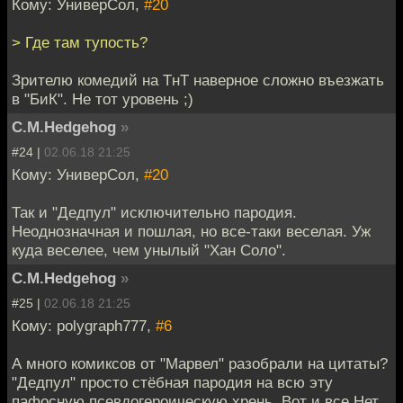
Кому: УниверСол,
#20
> Где там тупость?
Зрителю комедий на ТнТ наверное сложно въезжать
в "БиК". Не тот уровень ;)
C.M.Hedgehog
»
#24 |
02.06.18 21:25
Кому: УниверСол,
#20
Так и "Дедпул" исключительно пародия.
Неоднозначная и пошлая, но все-таки веселая. Уж
куда веселее, чем унылый "Хан Соло".
C.M.Hedgehog
»
#25 |
02.06.18 21:25
Кому: polygraph777,
#6
А много комиксов от "Марвел" разобрали на цитаты?
"Дедпул" просто стёбная пародия на всю эту
пафосную псевдогероическую хрень. Вот и все.Нет,