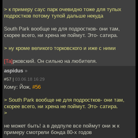
> к примеру саус парк очевидно тоже для тупых
подростков потому тупой дальше некуда
South Park вообще не для подростков- они там,
скорее всего, ни хрена не поймут. Это- сатира.
> ну кроме великого торковского и иже с ними
[Та]
рковский. Он сильно на любителя.
aspidus
»
#57 |
03.06.18 16:29
Кому: Йож,
#56
> South Park вообще не для подростков- они там,
скорее всего, ни хрена не поймут. Это- сатира.
>
не может быть! а в дедпуле все поймут они ж к
примеру смотрели бонда 80-х годов