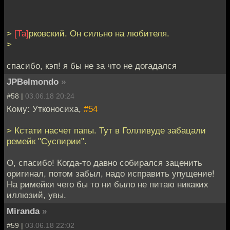
>
[Та]
рковский. Он сильно на любителя.
>
спасибо, кэп! я бы не за что не догадался
JPBelmondo
»
#58 |
03.06.18 20:24
Кому: Утконосиха,
#54
> Кстати насчет папы. Тут в Голливуде забацали
ремейк "Суспирии".
О, спасибо! Когда-то давно собирался заценить
оригинал, потом забыл, надо исправить упущение!
На римейки чего бы то ни было не питаю никаких
иллюзий, увы.
Miranda
»
#59 |
03.06.18 22:02