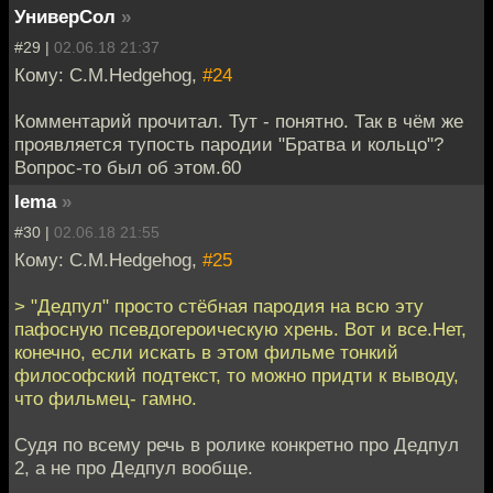
УниверСол
»
#29 |
02.06.18 21:37
Кому: C.M.Hedgehog,
#24
Комментарий прочитал. Тут - понятно. Так в чём же
проявляется тупость пародии "Братва и кольцо"?
Вопрос-то был об этом.60
lema
»
#30 |
02.06.18 21:55
Кому: C.M.Hedgehog,
#25
> "Дедпул" просто стёбная пародия на всю эту
пафосную псевдогероическую хрень. Вот и все.Нет,
конечно, если искать в этом фильме тонкий
философский подтекст, то можно придти к выводу,
что фильмец- гамно.
Судя по всему речь в ролике конкретно про Дедпул
2, а не про Дедпул вообще.