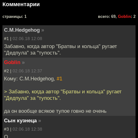
Комментарии
cтраницы: 1
всего: 69,
Goblin
: 2
C.M.Hedgehog
»
#1 |
02.06.18 12:08
Забавно, когда автор "Братвы и кольца" ругает
"Дедпула" за "тупость".
Goblin
»
#2 |
02.06.18 12:37
Кому: C.M.Hedgehog,
#1
> Забавно, когда автор "Братвы и кольца" ругает
"Дедпула" за "тупость".
да он вообще всякое тупое говно не очень
Сын кузнеца
»
#3 |
02.06.18 12:38
О.