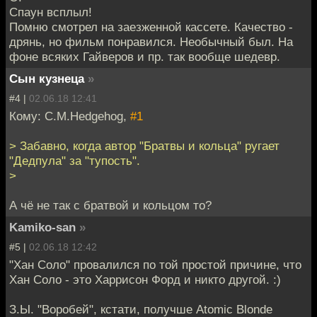
Спаун всплыл!
Помню смотрел на заезженной кассете. Качество -
дрянь, но фильм понравился. Необычный был. На
фоне всяких Гайверов и пр. так вообще шедевр.
Сын кузнеца
»
#4 |
02.06.18 12:41
Кому: C.M.Hedgehog,
#1
> Забавно, когда автор "Братвы и кольца" ругает
"Дедпула" за "тупость".
>
А чё не так с братвой и кольцом то?
Kamiko-san
»
#5 |
02.06.18 12:42
"Хан Соло" провалился по той простой причине, что
Хан Соло - это Харрисон Форд и никто другой. :)
З.Ы. "Воробей", кстати, получше Atomic Blonde