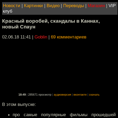
Новости
|
Картинки
|
Видео
|
Переводы
|
Магазин
|
VIP
клуб
Красный воробей, скандалы в Каннах,
новый Спаун
02.06.18 11:41
|
Goblin
|
69 комментариев
18:49
|
285671 просмотр
|
аудиоверсия
|
вконтакте
|
скачать
В этом выпуске:
про самые популярные фильмы прошедшей