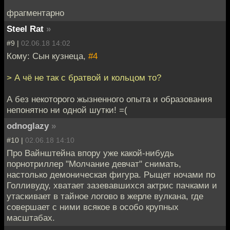
фрагментарно
Steel Rat
»
#9 |
02.06.18 14:02
Кому: Сын кузнеца,
#4
> А чё не так с братвой и кольцом то?
А без некоторого жызненного опыта и образования
непонятно ни одной шутки! =(
odnoglazy
»
#10 |
02.06.18 14:10
Про Вайнштейна впору уже какой-нибудь
порнотриллер "Молчание девчат" снимать,
настолько демоническая фигура. Рыщет ночами по
Голливуду, хватает зазевавшихся актрис пачками и
утаскивает в тайное логово в жерле вулкана, где
совершает с ними всякое в особо крупных
масштабах.