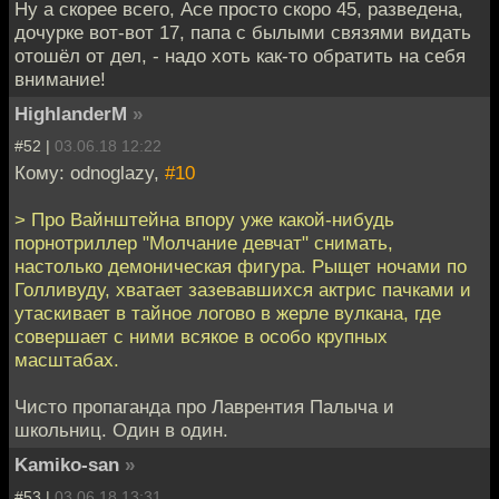
Ну а скорее всего, Асе просто скоро 45, разведена,
дочурке вот-вот 17, папа с былыми связями видать
отошёл от дел, - надо хоть как-то обратить на себя
внимание!
HighlanderM
»
#52 |
03.06.18 12:22
Кому: odnoglazy,
#10
> Про Вайнштейна впору уже какой-нибудь
порнотриллер "Молчание девчат" снимать,
настолько демоническая фигура. Рыщет ночами по
Голливуду, хватает зазевавшихся актрис пачками и
утаскивает в тайное логово в жерле вулкана, где
совершает с ними всякое в особо крупных
масштабах.
Чисто пропаганда про Лаврентия Палыча и
школьниц. Один в один.
Kamiko-san
»
#53 |
03.06.18 13:31