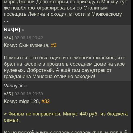
моря Джонни Депп который по приезду в Москву тут
же пошёл фотографироваться со Сталиным
посещать Ленина и сходил в гости в Маяковскому
....
Rus[H]
»
#34 |
02.06.18 23:42
Кому: Сын кузнеца,
#3
Помнится, это был один из немногих фильмов, что
брал на кассете в прокате в соседнем доме на заре
нулевых. Добротный. А ещё там саундтрек от
гражданина Мэнсона отлично заходил!
Vasay-V
»
#35 |
02.06.18 23:59
Кому: migel128,
#32
> Фильм не понравился. Минус 440 руб. из бюджета
семьи.
Из не плохой книги сделали сделали фильм полный