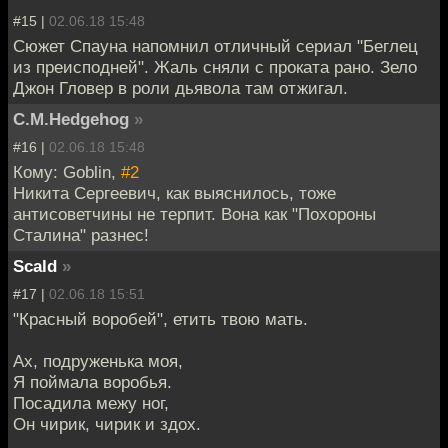
#15 |
02.06.18 15:48
Сюжет Спауна напомнил отличный сериал "Беглец
из преисподней". Жаль сняли с проката рано. Зело
Джон Гловер в роли дьявола там отжигал.
C.M.Hedgehog
»
#16 |
02.06.18 15:48
Кому: Goblin,
#2
Никита Сергеевич, как выяснилось, тоже
антисоветчины не терпит. Вона как "Похороны
Сталина" разнес!
Scald
»
#17 |
02.06.18 15:51
"Красный воробей", етить твою мать.
Ах, подруженька моя,
Я поймала воробья.
Посадила межу ног,
Он чирик, чирик и здох.