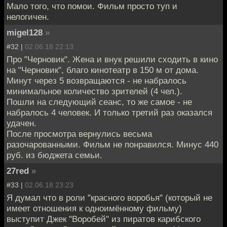
Мало того, что помои. Фильм просто туп и
нелогичен.
migel128
»
#32 |
02.06.18 22:13
Про "Черновик". Жена и внук решили сходить в кино
на "Черновик", благо кинотеатр в 150 м от дома.
Минут через 5 возвращаются - не набралось
минимальное количество зрителей (4 чел.).
Пошли на следующий сеанс, то же самое - не
набралось 4 человек. И только третий раз оказался
удачен.
После просмотра вернулись весьма
разочарованными. Фильм не понравился. Минус 440
руб. из бюджета семьи.
27red
»
#33 |
02.06.18 23:23
Я думал что в роли "красного воробья" (который не
имеет отношения к одноимённому фильму)
выступит Джек "Воробей" из пиратов карибского