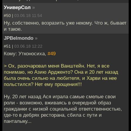
УниверСол
»
#50 |
03.06.18 11:54
Ну, собственно, возразить уже некому. Что ж, бывает
и такое.
JPBelmondo
»
#51 |
03.06.18 12:22
Кому: Утконосиха,
#49
> Ох, разочаровал меня Ванштейн. Нет, я все
понимаю, но Азию Ардженто? Она и 20 лет назад
была очень сильно на любителя, и Харви на нее
польстился? Нет ему прощения!!!
Ну, 20 лет назад Ася играла самые смелые свои
роли - возможно, вживаясь в очередной образ
гражданки с низкой социальной ответственностью,
где-то в дебрях ресторана, сбила с пути и
панталыку...