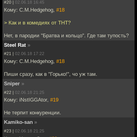
#20 |
02.06.18 16:45
Кому: C.M.Hedgehog,
#18
> Как и в комедиях от ТНТ?
Нет, в пародии "Братва и кольцо". Где там тупость?
Steel Rat
»
#21 |
02.06.18 17:22
Кому: C.M.Hedgehog,
#18
Пиши сразу, как в "Горько!", чо уж там.
Sniper
»
#22 |
02.06.18 21:25
Кому: iNstIGGAtor,
#19
Не терпит конкуренции.
Kamiko-san
»
#23 |
02.06.18 21:25