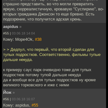
страшно представить, во что могли превратить
яркую, сюрреалистичную, кровавую "Суспирию", во-
вторых гражданка Джонсон то еще бревно. Есть
подозрение, что получится адская хрень.
aspidus
»
#55 |
03.06.18 14:04
Кому: Mope4Ok,
#38
> > Дедпул, что первый, что второй сделан для
тупых подростков. Соответственно, фильмы тупые
дальше некуда.
к примеру саус парк очевидно тоже для тупых
подростков потому тупой дальше некуда
да и вообще все для тупых подростков ну кроме
великого торковского и иже с ними
Йож
»
#56 |
03.06.18 16:07
Кому: aspidus,
#55