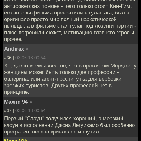
антисоветских помоев - чего только стоит Кин-Гим,
его авторы фильма превратили в гулаг, ага, был в
оригинале просто мир полный наркотической
пыльцы, а в фильме стал гулаг под лозунги партии -
плюс погробили сюжет, мотивацию главного героя и
прочее.
Anthrax
»
#36 |
03.06.18 00:54
Хе, давно всем известно, что в проклятом Мордоре у
женщины может быть только две профессии -
балерина, или агент-проститутка для вербовки
заезжих туристов. Других профессий нет в
принципе.
Maxim 94
»
#37 |
03.06.18 00:54
Первый "Спаун" получился хороший, а мерзкий
клоун в исполнении Джона Легуизамо был особенно
прекрасен, весело кривлялся и шутил.