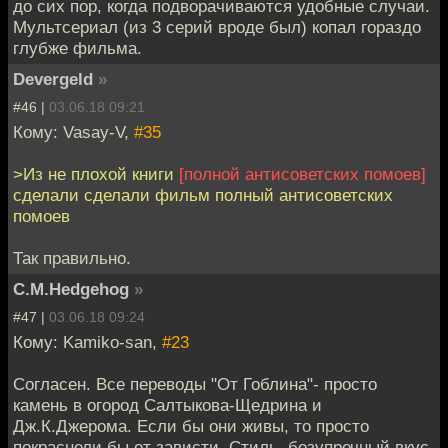
до сих пор, когда подворачиваются удобные случаи.
Мультсериал (из 3 серий вроде был) копал гораздо
глубже фильма.
Devergeld
»
#46 |
03.06.18 09:21
Кому: Vasay-V,
#35
>Из не плохой книги
[полной антисоветских помоев]
сделали сделали фильм полный антисоветских
помоев
Так правильно.
C.M.Hedgehog
»
#47 |
03.06.18 09:24
Кому: Kamiko-san,
#23
Согласен. Все переводы "От Гоблина"- просто
камень в огород Салтыкова-Щедрина и
Дж.К.Джерома. Если бы они живы, то просто
покраснели бы от зависти. Стиль, безупречный вкус,