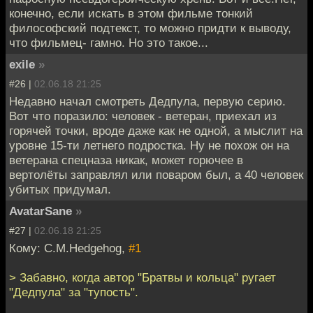
конечно, если искать в этом фильме тонкий
философский подтекст, то можно придти к выводу,
что фильмец- гамно. Но это такое...
exile
»
#26 |
02.06.18 21:25
Недавно начал смотреть Дедпула, первую серию.
Вот что поразило: человек - ветеран, приехал из
горячей точки, вроде даже как не одной, а мыслит на
уровне 15-ти летнего подростка. Ну не похож он на
ветерана спецназа никак, может горючее в
вертолёты заправлял или поваром был, а 40 человек
убитых придумал.
AvatarSane
»
#27 |
02.06.18 21:25
Кому: C.M.Hedgehog,
#1
> Забавно, когда автор "Братвы и кольца" ругает
"Дедпула" за "тупость".