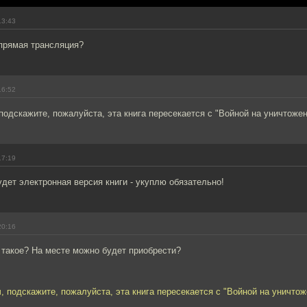
13:43
 прямая трансляция?
16:52
подскажите, пожалуйста, эта книга пересекается с "Войной на уничтоже
17:19
удет электронная версия книги - укуплю обязательно!
20:16
о такое? На месте можно будет приобрести?
, подскажите, пожалуйста, эта книга пересекается с "Войной на уничтож