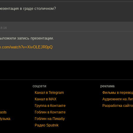
резентация в граде столичном?
18:16
выложили запись презентации.
ube.com/watch?v=XivOLEJR0pQ
соцсети
реклама
Канал в Telegram
Фильмы в перево
Канал в MAX
Аудиокниги на Ли
Группа в Контакте
Разработка сайто
asts
Гоблин в Контакте
Музыка
Гоблин на Пикабу
Радио Sputnik