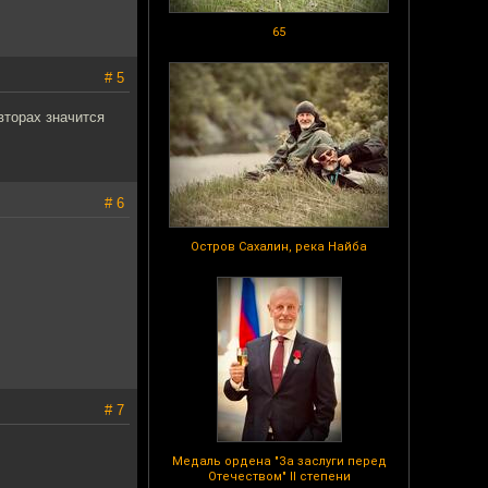
65
# 5
вторах значится
# 6
Остров Сахалин, река Найба
# 7
Медаль ордена "За заслуги перед
Отечеством" II степени