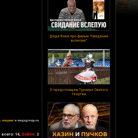
Дядя Вова про фильм "Свидание
вслепую"
О предстоящем Турнире Святого
Георгия
ь
лендинг
в megagroup.ru
всего: 14,
Goblin
: 2