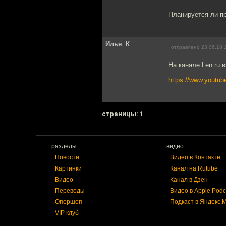
Планируется ли п
Илья_К
отправлено 23.06.18 
На канале Len.ru 
https://www.yout
cтраницы: 1
разделы
видео
Новости
Видео в Контакте
Картинки
Канал на Rutube
Видео
Канал в Дзен
Переводы
Видео в Apple Podc
Опершоп
Подкаст в Яндекс.
VIP клуб