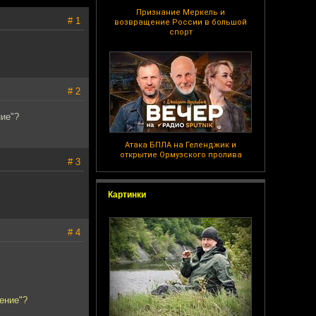
Признание Меркель и
# 1
возвращение России в большой
спорт
# 2
ние"?
Атака БПЛА на Геленджик и
открытие Ормузского пролива
# 3
Картинки
# 4
ение"?