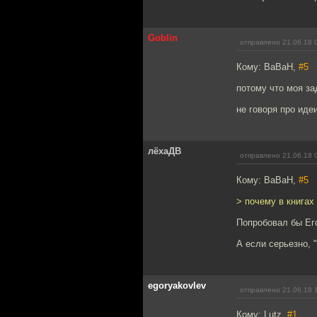
Goblin
отправлено 21.06.18 
Кому: BaBaH,
#5
потому что моя за
не говоря про иде
лёхаДВ
отправлено 21.06.18 
Кому: BaBaH,
#5
> почему в книгах
Попробовал бы Его
А если серьезно, 
egoryakovlev
отправлено 21.06.18 
Кому: Lutz,
#1