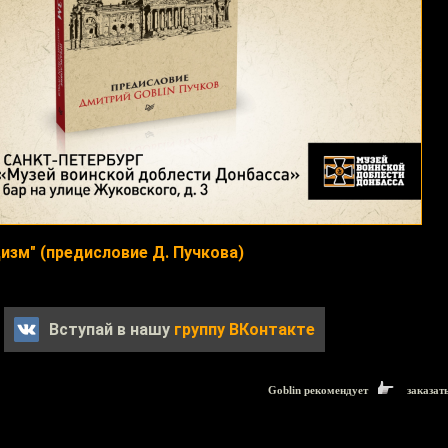
цизм" (предисловие Д. Пучкова)
Вступай в нашу
группу ВКонтакте
Goblin рекомендует
заказат