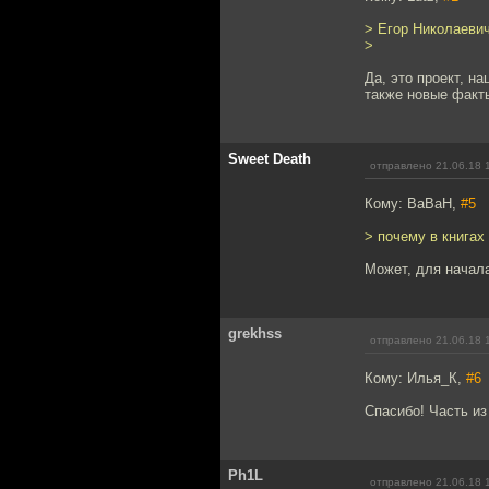
> Егор Николаевич
>
Да, это проект, н
также новые факты
Sweet Death
отправлено 21.06.18 
Кому: BaBaH,
#5
> почему в книгах
Может, для начал
grekhss
отправлено 21.06.18 
Кому: Илья_К,
#6
Спасибо! Часть из 
Ph1L
отправлено 21.06.18 