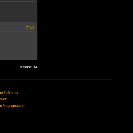
# 14
всего: 14
де Гоблина
тРес
в Megagroup.ru