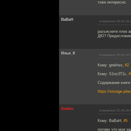
тоже интересно.
BaBaH
отправлено 20.06.18 
разъясните плиз а
ДЮ? Предисловие 
Илья_К
отправлено 20.06.18 
Кому: grekhss,
#2
Кому: S1nz3T1c,
#
Содержание книги 
https://storage.pi
Goblin
отправлено 21.06.18 
Кому: BaBaH,
#5
потому что моя за