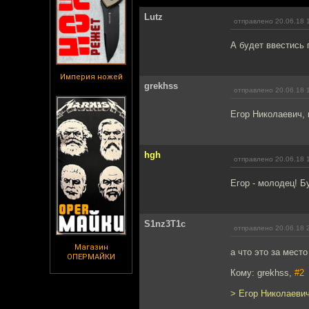
Lutz
отправлено 20.06.18 
А будет ввестись
Империя ножей
grekhss
отправлено 20.06.18 
Егор Николаевич, 
hgh
отправлено 20.06.18 
Егор - молодец! Б
S1nz3T1c
отправлено 20.06.18 
Магазин
а что это за мест
ОПЕРМАЙКИ
Кому: grekhss,
#2
> Егор Николаевич