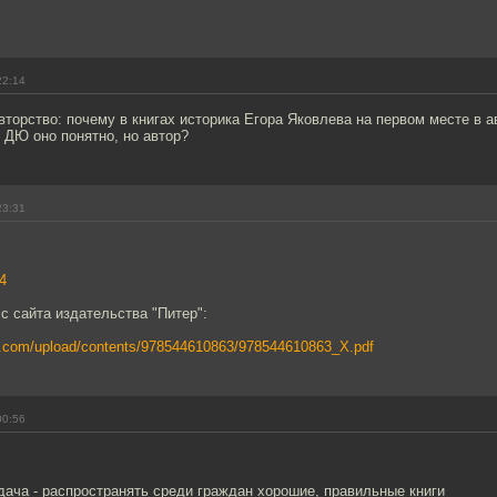
22:14
вторство: почему в книгах историка Егора Яковлева на первом месте в а
ДЮ оно понятно, но автор?
23:31
4
с сайта издательства "Питер":
ter.com/upload/contents/978544610863/978544610863_X.pdf
00:56
дача - распространять среди граждан хорошие, правильные книги