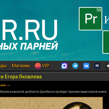
оды
Магазин
VIP
и Егора Яковлева
риев
»
»
 в Музее воинской доблести Донбасса пройдет презентация новой книги.