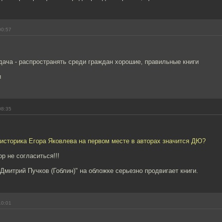
00:57
дача - распространять среди граждан хорошие, правильные книги
и
08:35
 историка Егора Яковлева на первом месте в авторах значится ДЮ?
р не согласиться!!!
"Дмитрий Пучков (Гоблин)" на обложке серьезно продвигает книги.
10:01