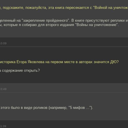
, подскажите, пожалуйста, эта книга пересекается с "Войной на уничтож
ацеленный на "закрепление пройденного". В книге присутствуют реплики 
, которые я собираю для второго издания "Войны на уничтожение".
10:09
 историка Егора Яковлева на первом месте в авторах значится ДЮ?
а содержание открыть?
10:49
этого было в виде роликов (например, "5 мифов ...").
11:39