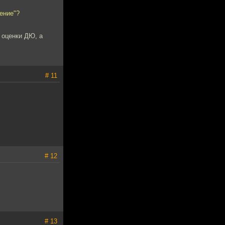
ение"?
и оценки ДЮ, а
# 11
# 12
# 13