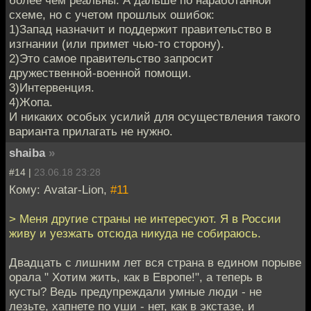
более чем реальны. А дальше по наработанной
схеме, но с учетом прошлых ошибок:
1)Запад назначит и поддержит правительство в
изгнании (или примет чью-то сторону).
2)Это самое правительство запросит
дружественной-военной помощи.
3)Интервенция.
4)Жопа.
И никаких особых усилий для осуществления такого
варианта прилагать не нужно.
shaiba
»
#14 |
23.06.18 23:28
Кому: Avatar-Lion,
#11
> Меня другие страны не интересуют. Я в России
живу и уезжать отсюда никуда не собираюсь.
Двадцать с лишним лет вся страна в едином порыве
орала " Хотим жить, как в Европе!", а теперь в
кусты? Ведь предупреждали умные люди - не
лезьте, хапнете по уши - нет, как в экстазе, и