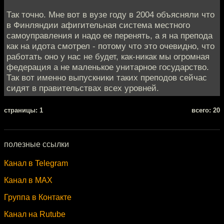
Так точно. Мне вот в вузе году в 2004 объясняли что
в Финляндии афигительная система местного
самоуправления и надо ее перенять, а я на препода
как на идота смотрел - потому что это очевидно, что
работать оно у нас не будет, как-никак мы огромная
федерация а не маленькое унитарное государство.
Так вот именно выпускники таких преподов сейчас
сидят в правительствах всех уровней.
cтраницы: 1
всего: 20
полезные ссылки
Канал в Telegram
Канал в MAX
Группа в Контакте
Канал на Rutube