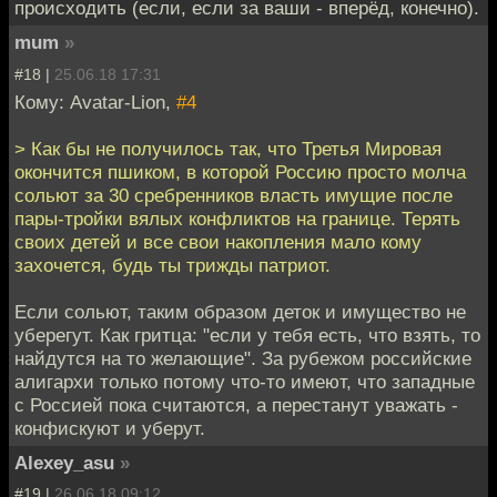
происходить (если, если за ваши - вперёд, конечно).
mum
»
#18 |
25.06.18 17:31
Кому: Avatar-Lion,
#4
> Как бы не получилось так, что Третья Мировая
окончится пшиком, в которой Россию просто молча
сольют за 30 сребренников власть имущие после
пары-тройки вялых конфликтов на границе. Терять
своих детей и все свои накопления мало кому
захочется, будь ты трижды патриот.
Если сольют, таким образом деток и имущество не
уберегут. Как гритца: "если у тебя есть, что взять, то
найдутся на то желающие". За рубежом российские
алигархи только потому что-то имеют, что западные
с Россией пока считаются, а перестанут уважать -
конфискуют и уберут.
Alexey_asu
»
#19 |
26.06.18 09:12