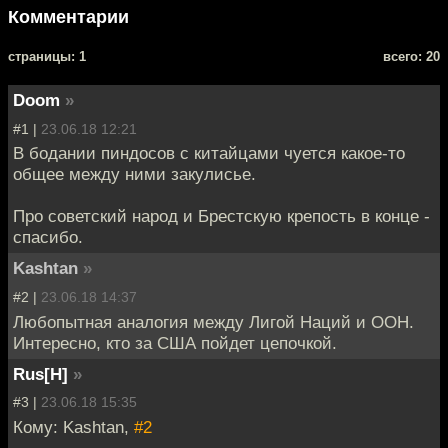
Комментарии
cтраницы: 1
всего: 20
Doom
»
#1 |
23.06.18 12:21
В бодании пиндосов с китайцами чуется какое-то
общее между ними закулисье.
Про советский народ и Брестскую крепость в конце -
спасибо.
Kashtan
»
#2 |
23.06.18 14:37
Любопытная аналогия между Лигой Наций и ООН.
Интересно, кто за США пойдет цепочкой.
Rus[H]
»
#3 |
23.06.18 15:35
Кому: Kashtan,
#2