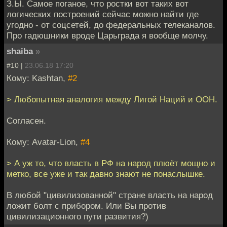
З.Ы. Самое поганое, что ростки вот таких вот
логических построений сейчас можно найти где
угодно - от соцсетей, до федеральных телеканалов.
Про гадюшники вроде Царьграда я вообще молчу.
shaiba
»
#10 |
23.06.18 17:20
Кому: Kashtan,
#2
> Любопытная аналогия между Лигой Наций и ООН.
Согласен.
Кому: Avatar-Lion,
#4
> А уж то, что власть в РФ на народ плюёт мощно и
метко, все уже и так давно знают не понаслышке.
В любой "цивилизованной" стране власть на народ
ложит болт с прибором. Или Вы против
цивилизационного пути развития?)