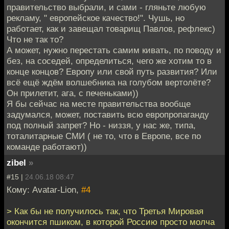
правительство выбрали, и сами - гляньте любую
рекламу, " европейское качество!". Чушь, но
работает, как и завещал товарищ Павлов, рефлекс)
Что не так то?
А может, нужно перестать самим кивать, по поводу и
без, на соседей, определиться, чего же хотим то в
конце концов? Европу или свой путь развития? Или
всё ещё ждём волшебника на голубом вертолёте?
Он прилетит, ага, с печеньками))
Я бы сейчас на месте правительства вообще
задумался, может, поставить всю европропаганду
под полный запрет? Но - низзя, у нас же, типа,
тоталитарные СМИ ( не то, что в Европе, все по
команде работают))
zibel
»
#15 |
24.06.18 08:47
Кому: Avatar-Lion,
#4
> Как бы не получилось так, что Третья Мировая
окончится пшиком, в которой Россию просто молча