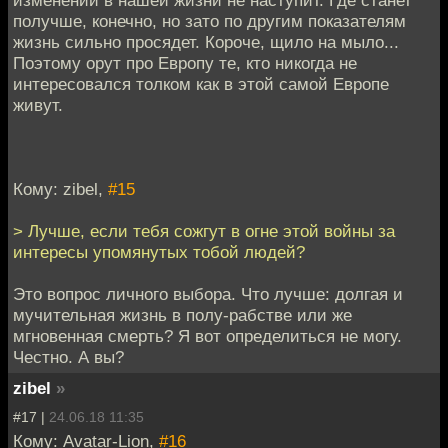
изменений в нашей жизни не наступит. Где станет
получше, конечно, но зато по другим показателям
жизнь сильно просядет. Короче, щило на мыло...
Поэтому орут про Европу те, кто никогда не
интересовался толком как в этой самой Европе
живут.
Кому: zibel,
#15
> Лучше, если тебя сожгут в огне этой войны за
интересы упомянутых тобой людей?
Это вопрос личного выбора. Что лучше: долгая и
мучительная жизнь в полу-рабстве или же
мгновенная смерть? Я вот определиться не могу.
Честно. А вы?
zibel
»
#17 |
24.06.18 11:35
Кому: Avatar-Lion,
#16