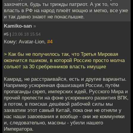
захочется, будь ты трижды патриот. А уж то, что
власть в РФ на народ плюёт мощно и метко, все уже
и так давно знают не понаслышке.
Kamiko-san
»
#5 |
23.06.18 15:54
Кому: Avatar-Lion,
#4
> Как бы не получилось так, что Третья Мировая
окончится пшиком, в которой Россию просто молча
сольют за 30 сребренников власть имущие
Камрад, не расстраивайся, есть и другие варианты.
Например ускоренная фашизация России, путём
пропаганды скреп, имперских идей, Русского Мира и
прочей прелести на фоне ускоренного развития ВПК,
а потом, в поисках дешёвой рабочей силы мы
захватим этот самый Китай, пока они не отняли у
нас наши завоевания и вообще - они же коммуняки
и, следовательно, масоны - убили нашего
Императора.