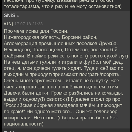
пассажи, про Лубянку, кгававый режим и оскал
тоталитаризма, что я ржу и не могу остановиться)
SNiS
»
#16 |
17.07.18 21:33
Про чемпионат для России.
Нижегородская область, Борский район,
Агломеррация промышленных посёлков Дружба,
Неклюдово, Толоконцево, Потемено, посёлок 6-й
фабрики. В пойме реки есть поле. (просто сухой луг)
На нём детьми гуляли и играли в футбол мой дед,
отец, я, мои дочери гулять ходят. Туда и сейчас по
выходным приходят/приезжают поиграть/поорать.
Очень много орут матом - играют не в шутку. Всё
очень хорошо слышно в посёлках над всем этим.
Давеча были детки. Громко разбились на команды,
выдали одному(!) свисток (!!!) далее стоял ор про
"Российская сборная завладела мячём и проходит
по краю!" Ни одного матного... Они же телевизор
копировали. Не отцов. (сборная врагов была без
национальности)