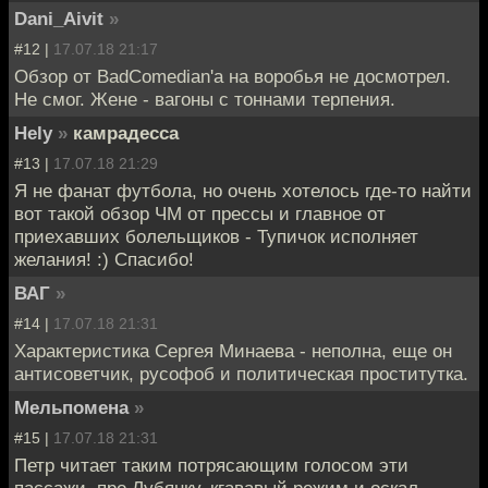
Dani_Aivit
»
#12 |
17.07.18 21:17
Обзор от BadComedian'а на воробья не досмотрел.
Не смог. Жене - вагоны с тоннами терпения.
Hely
»
камрадесса
#13 |
17.07.18 21:29
Я не фанат футбола, но очень хотелось где-то найти
вот такой обзор ЧМ от прессы и главное от
приехавших болельщиков - Тупичок исполняет
желания! :) Спасибо!
ВАГ
»
#14 |
17.07.18 21:31
Характеристика Сергея Минаева - неполна, еще он
антисоветчик, русофоб и политическая проститутка.
Мельпомена
»
#15 |
17.07.18 21:31
Петр читает таким потрясающим голосом эти