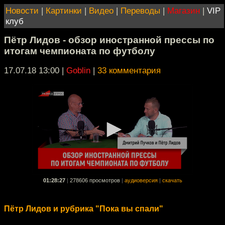
Новости
|
Картинки
|
Видео
|
Переводы
|
Магазин
|
VIP
клуб
Пётр Лидов - обзор иностранной прессы по
итогам чемпионата по футболу
17.07.18 13:00
|
Goblin
|
33 комментария
01:28:27
|
278606 просмотров
|
аудиоверсия
|
скачать
Пётр Лидов и рубрика "Пока вы спали"