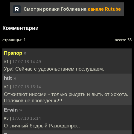
Смотри ролики Гоблина на
канале Rutube
Комментарии
cтраницы: 1
всего: 33
Прапор
»
#1 |
17.07.18 14:49
Ура! Сейчас с удовольствием послушаем.
htit
»
#2 |
17.07.18 15:14
Отжигают иносми - только рыдать и выть от хохота.
Поляков не проведёшь!!!
Erwin
»
#3 |
17.07.18 15:14
Отличный бодрый Разведопрос.