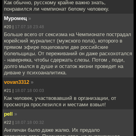
Как обычно, русскому крайне важно знать,
понравился ли чемпионат белому человеку.
Муромец
»
#20 |
17.07.18 23:48
Больше всего от сексизма на Чемпионате пострадал
корейский журналист (мужского пола), которого в
прямом эфире поцеловали две российские
болельщицы. От переживаний он даже расхохотался
- наверняка, чтобы сдержать слезы. Потом , поди,
долго мылся в душе и остаток жизни проведет на
диване у психоаналитика.
vovan3312
»
#21 |
18.07.18 00:03
Как человек, участвовавший в организации, от
просмотра прослезился и местами взвыл!
pell
»
#22 |
18.07.18 00:32
Англичан было даже жалко. Их предало