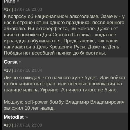
Pahh
»
#17 |
17.07.18 23:03
К вопросу об национальном алкоголизме. Замечу - у
нас в стране нет ни одного праздника, посвященного
алкоголю. Ни октоберфеста, ни Божоле. Даже нет
ничего похожего Дня Святого Патрика - когда все
ирландцы набухиваются. Представляю, как наши
напиваются в День Крещения Руси. Даже на День
Победы нет всеобщей пьянки до блевотины.
Corsa
»
#18 |
17.07.18 23:04
Лично я ожидал, что намного хуже будет. Или бойкот
от большинства стран, или военные провокации на
границе или на Украине. А ничего такого не было.
Мощную soft-power бомбу Владимир Владимирович
заложил 10 лет назад.
Metodist
»
#19 |
17.07.18 23:09