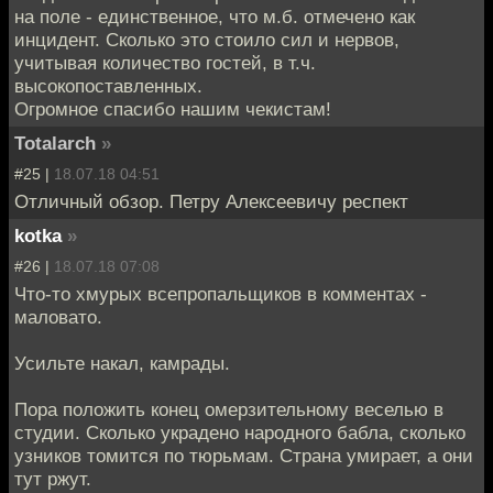
на поле - единственное, что м.б. отмечено как
инцидент. Сколько это стоило сил и нервов,
учитывая количество гостей, в т.ч.
высокопоставленных.
Огромное спасибо нашим чекистам!
Totalarch
»
#25 |
18.07.18 04:51
Отличный обзор. Петру Алексеевичу респект
kotka
»
#26 |
18.07.18 07:08
Что-то хмурых всепропальщиков в комментах -
маловато.
Усильте накал, камрады.
Пора положить конец омерзительному веселью в
студии. Сколько украдено народного бабла, сколько
узников томится по тюрьмам. Страна умирает, а они
тут ржут.