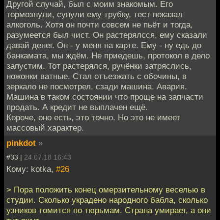
Другой случай, был с моим знакомым. Его
тормознули, сунули ему трубку, тест показал
алкоголь. Хотя он почти совсем не пьёт и тогда,
разумеется был чист. Он растерялсся, ему сказали
давай денег. Он - у меня на карте. Ему - ну едь до
банкамата, мы ждём. Не приедешь, протокол в дело
запустим. Тот растерялся, ручёнки затряслись,
ножонки ватные. Стал отъезжать с обочины, в
зеркало не посмотрел, сзади машина. Авария.
Машина в таком состоянии что проще на запчасти
продать. А кредит не выплачен ещё.
Короче, оно есть, это точно. Но это не имеет
массовый характер.
pinkdot
»
#33 |
24.07.18 16:43
Кому: kotka,
#26
> Пора положить конец омерзительному веселью в
студии. Сколько украдено народного бабла, сколько
узников томится по тюрьмам. Страна умирает, а они