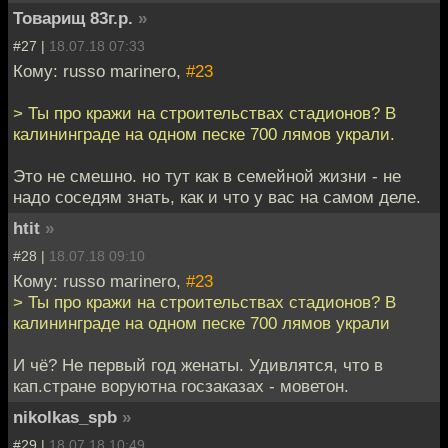
Товарищ 83г.р.
»
#27 |
18.07.18 07:33
Кому: russo marinero,
#23
> Ты про кражи на строительствах стадионов? В
калининграде на одном песке 700 лямов украли.
Это не смешно. но тут как в семейной жизни - не
надо соседям знать, как и что у вас на самом деле.
htit
»
#28 |
18.07.18 09:10
Кому: russo marinero,
#23
> Ты про кражи на строительствах стадионов? В
калининграде на одном песке 700 лямов украли
И чё? Не первый год женаты. Удивлятся, что в
кап.стране воруютна госзаказах - моветон.
nikolkas_spb
»
#29 |
18.07.18 10:49