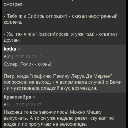
смотрел.
- Тебя ж в Сибирь отправят! - сказал иностранный
коллега.
- Ха, так я ж в Новосибирске, я уже там! - ответил
друган.
kotka
»
#10 |
17.07.18 20:12
Супер. Ролик - огонь!
Петр, когда "графиню Панину Леруа Де Мерлен"
попросили на выход, - я вспоминала случай с Вами
- и чувствовала сладкий вкус возмездия.
Кракозябра
»
#11 |
17.07.18 21:17
Наконец то все закончилось! Можно Мишку
выпускать. А то он уже неделю ревет: скучает по
водке и по прогулкам на велосипеде.