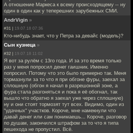
А отношение Маркеса к всему происходящему -- ну
один в один как у теперешних зарубежных СМИ.
AndrVigin
»
#31 |
19.07.18 07:36
Кто-нибудь знает, что у Петра за девайс (модель)?
Сын кузнеца
»
#32 |
19.07.18 11:02
Я вот за рулём с 13го года. И за это время только
раз у меня попросил денег гаишник. Именно
попросил. Потому что это было примерно так. Меня
тормазнули за то что я при обгоне фуры, заехал за
сплошную (обгон я начал в разрешонной зоне, а
фура стала разгоняться и пока я её обогнал, так
вышло что обратно я заехал уже через сплошную)
ну и они стоят тормозят тут всех. Видимо, один из
"удачных" участков. Короче, мне намекнули что
давай денег или сам понимаешь... Короче, разговор
по душам, закончился штрафом за то что я типа
пешехода не пропустил. Всё.