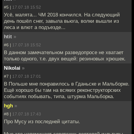
#5 |
17.07.18 15:52
Усё, малята... ЧМ 2018 кончился. На следующий
день пошёл снег, завыла вьюга, волки вышли из
леса и влют а подъезде...
htit
»
#6 |
17.07.18 15:52
В данном замечательном разведопросе не хватает
только одного, т.е. двух вещей: резиновых хрюшек.
Nikolai
»
#7 |
17.07.18 17:01
В Польше мне понравилось в Гданьске и Мальборке.
Ещё хорошо бы там на всяких реконструкторских
событиях побывать, типа, штурма Мальборка.
hgh
»
#8 |
17.07.18 17:43
Про Мусу из последней цитаты.
Мне это напоминает советских деятелей культуры,