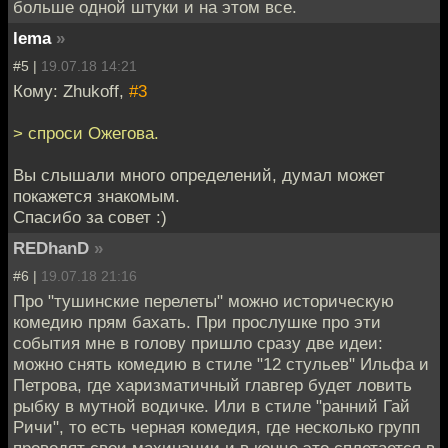
больше одной штуки и на этом все.
lema
»
#5 |
19.07.18 14:21
Кому: Zhukoff,
#3
> спроси Ожегова.
Вы слышали много определений, думал может
покажется знакомым.
Спасибо за совет :)
REDhanD
»
#6 |
19.07.18 21:16
Про "тушинские перелеты" можно историческую
комедию прям бахать. При прослушке про эти
события мне в голову пришло сразу две идеи:
можно снять комедию в стиле "12 стульев" Ильфа и
Петрова, где харизматичный главгер будет ловить
рыбку в мутной водичке. Или в стиле "ранний Гай
Ричи", то есть черная комедия, где несколько групп
проводят свои махинации и в конце это сплетается в