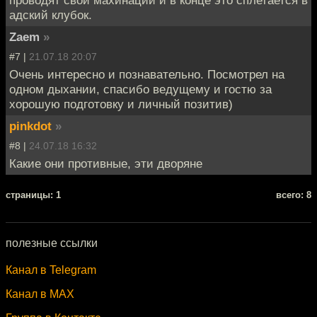
адский клубок.
Zaem
»
#7 |
21.07.18 20:07
Очень интересно и познавательно. Посмотрел на
одном дыхании, спасибо ведущему и гостю за
хорошую подготовку и личный позитив)
pinkdot
»
#8 |
24.07.18 16:32
Какие они противные, эти дворяне
cтраницы: 1
всего: 8
полезные ссылки
Канал в Telegram
Канал в MAX