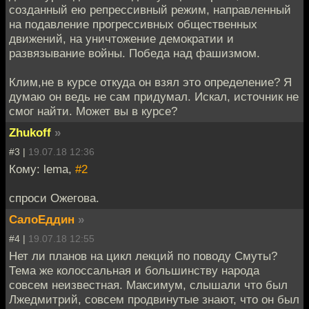
созданный ею репрессивный режим, направленный
на подавление прогрессивных общественных
движений, на уничтожение демократии и
развязывание войны. Победа над фашизмом.
Клим,не в курсе откуда он взял это определение? Я
думаю он ведь не сам придумал. Искал, источник не
смог найти. Может вы в курсе?
Zhukoff
»
#3 |
19.07.18 12:36
Кому: lema,
#2
спроси Ожегова.
СалоЕддин
»
#4 |
19.07.18 12:55
Нет ли планов на цикл лекций по поводу Смуты?
Тема же колоссальная и большинству народа
совсем неизвестная. Максимум, слышали что был
Лжедмитрий, совсем продвинутые знают, что он был