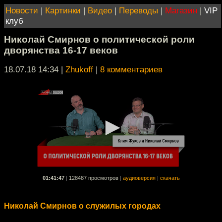
Новости
|
Картинки
|
Видео
|
Переводы
|
Магазин
|
VIP
клуб
Николай Смирнов о политической роли
дворянства 16-17 веков
18.07.18 14:34
|
Zhukoff
|
8 комментариев
01:41:47
|
128487 просмотров
|
аудиоверсия
|
скачать
Николай Смирнов о служилых городах