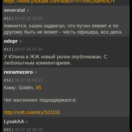
https://www.youtube.com/watch?v=Xmt1AbHs5OY
severstal
»
#12 |
28.07.18 20:02
помнится, хазин задвигал, что путин левеет и по
другому быть не может - честь офицера, все дела.
odopr
»
#13 |
29.07.18 07:35
У Юлина в ЖЖ новый ролик опубликован. С
любопытным комментарием.
nonamezero
»
#14 |
30.07.18 00:21
Кому: Goblin,
#5
Чет контингент подзадержался:
http://vott.ru/entry/521191
LysakAA
»
#15 |
30.07.18 08:18