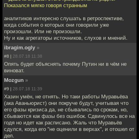
Показался мягко говоря странным
аналитиков интересно слушать в ретроспективе,
когда события о которых они говорили уже
произошли. Или не произошли.
Ну и как агрегаторы источников, слухов и мнений.
ibragim.ogly
»
#8 |
28.07.18 11:38
Опять будет объяснять почему Путин ни в чём не
виноват.
Mozgun
»
#9 |
28.07.18 11:39
Хазин умён, не отнять. Но таки работы Муравьёва
(ака Аваньюрист) они покруче будут, учитывая что
его фазы кризиса да, не сбывались по срокам, но,
сбываются как фазы без ошибок. Сдвинулось все на
годя но идет как расписано. Жаль что Муравьёв
сдулся, когда его "не оценили в верхах", и отошел от
дел.