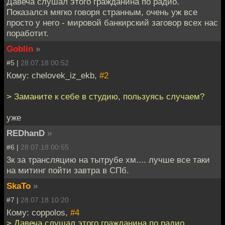
Давеча слушал этого гражданина по радио.
Показался мягко говоря странным, очень уж все
просто у него - мировой банкирский заговор всех нас
поработит.
Goblin
»
#5 |
28.07.18 00:52
Кому: chelovek_iz_ekb,
#2
> Заманите к себе в студию, пользуясь случаем?
уже
REDhanD
»
#6 |
28.07.18 00:55
3к за трансляцию на тытрубе хм.... лучше все таки
на митинг пойти завтра в СПб.
SkaTo
»
#7 |
28.07.18 10:20
Кому: coppolos,
#4
> Давеча слушал этого гражданина по радио.