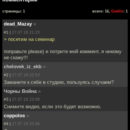
cтраницы: 1
всего: 16,
Goblin
: 1
dead_Mazay
»
#1 |
27.07.18 21:23
> посетим на семинар
поправьте please) и потрите мой коммент, я никому
не скажу!!!
chelovek_iz_ekb
»
#2 |
27.07.18 22:53
Заманите к себе в студию, пользуясь случаем?
Чорны Война
»
#3 |
27.07.18 23:09
Снимите видео, если это будет возможно.
coppolos
»
#4 |
27.07.18 23:36