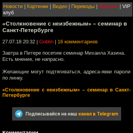
Новости
|
Картинки
|
Видео
|
Переводы
|
Магазин
|
VIP
клуб
«Столкновение с неизбежным» – семинар в
Санкт-Петербурге
27.07.18 20:32
|
Goblin
|
16 комментариев
Завтра в Питере посетим семинар Михаила Хазина.
Есть мнение, не напрасно.
Желающие могут подтягиваться, адреса-явки пароли
по линку.
«Столкновение с неизбежным» – семинар в Санкт-
Петербурге
Подписывайся на наш
канал в Telegram
Комментарии