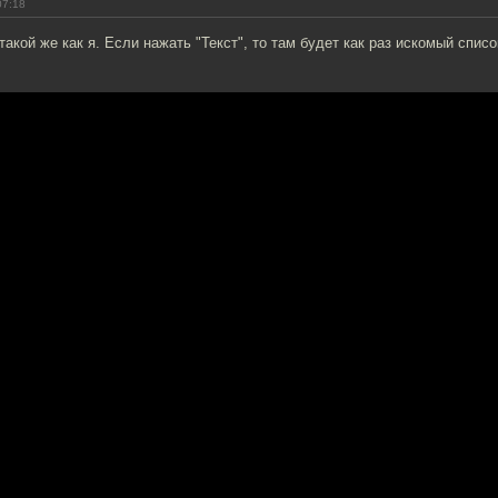
07:18
такой же как я. Если нажать "Текст", то там будет как раз искомый список