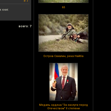
# 7
65
 книг.
всего: 7
Остров Сахалин, река Найба
Медаль ордена "За заслуги перед
Отечеством" II степени