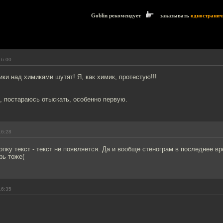
Goblin рекомендует
заказывать
одностранич
16:00
ики над химиками шутят! Я, как химик, протестую!!!
, постараюсь отыскать, особенно первую.
16:28
опку текст - текст не появляется. Да и вообще стенограм в последнее в
рь тоже(
16:35