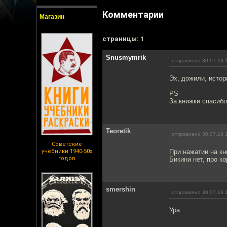
Комментарии
Магазин
cтраницы: 1
Snusmymrik
отправлено 30.07.18 
Эх, дожили, истор
PS
За книжки спасибо
Teoretik
отправлено 30.07.18 
Советские
учебники 1940-50х
При нажатии на кн
годов
Бикини нет, про ко
smershin
отправлено 30.07.18 
Ура