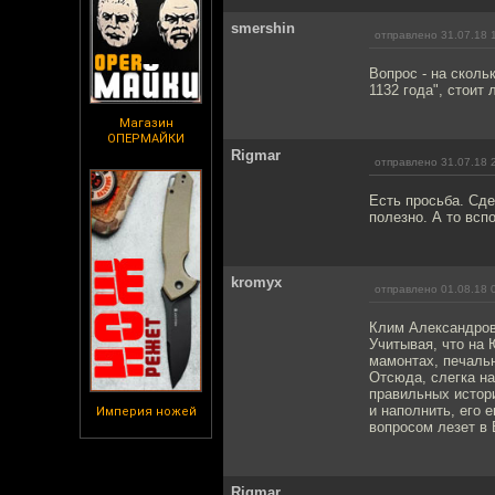
smershin
отправлено 31.07.18 
Вопрос - на сколь
1132 года", стоит 
Магазин
ОПЕРМАЙКИ
Rigmar
отправлено 31.07.18 
Есть просьба. Сде
полезно. А то всп
kromyx
отправлено 01.08.18 
Клим Александрови
Учитывая, что на
мамонтах, печальн
Отсюда, слегка н
правильных истор
и наполнить, его 
Империя ножей
вопросом лезет в
Rigmar