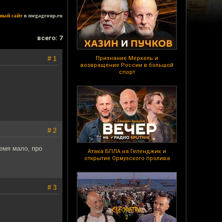
ный сайт
в megagroup.ru
всего: 7
# 1
Признание Меркель и
возвращение России в большой
спорт
# 2
ремя мало, про
Атака БПЛА на Геленджик и
открытие Ормузского пролива
# 3