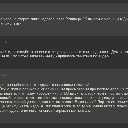
11:07
ко хороша вторая книга издательства Руниверс "Княжеские усобицы в Др
ли покупать?
22:14
лайте, пожалуйста, список отрецензированных книг под видео. Думаю м
омнил, что хотел заказать книгу - пришлось тыкаться по видео.
07:18
ч, спасибо за то, что делаете вы и ваши коллеги!
 Ютубе полно роликов с миллионными просмотрами про всяких древних р
о видеть, что тираж хорошей книги 400 штук, а исторический портал стро
аивный вопрос, может имеет смысл использовать как площадку для рас
ических знаний упомянутую в этом ролике Википедию? Портал историче
еще раскручивать надо. А Википедия уже. К тому же большинство, практ
 Википедию, а не ищет специализированные порталы.