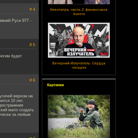
# 4
Клеопатра, часть 2: финансовое
болото
евней Руси 977 -
# 5
ногим будет
Вечерний Излучатель: Сердца
четырех
# 6
Картинки
усичей верхом на
ится 10 лет.
пространения
ский мало создать
ически за любым