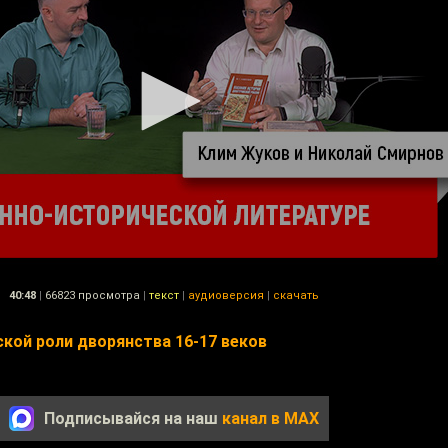
40:48
|
66823 просмотра
|
текст
|
аудиоверсия
|
скачать
кой роли дворянства 16-17 веков
Подписывайся на наш
канал в MAX