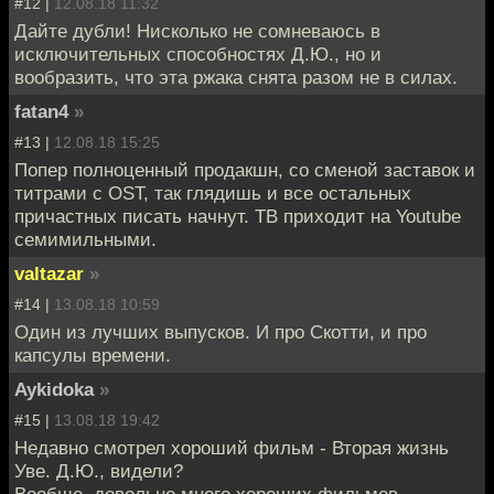
#12 |
12.08.18 11:32
Дайте дубли! Нисколько не сомневаюсь в
исключительных способностях Д.Ю., но и
вообразить, что эта ржака снята разом не в силах.
fatan4
»
#13 |
12.08.18 15:25
Попер полноценный продакшн, со сменой заставок и
титрами с OST, так глядишь и все остальных
причастных писать начнут. ТВ приходит на Youtube
семимильными.
valtazar
»
#14 |
13.08.18 10:59
Один из лучших выпусков. И про Скотти, и про
капсулы времени.
Aykidoka
»
#15 |
13.08.18 19:42
Недавно смотрел хороший фильм - Вторая жизнь
Уве. Д.Ю., видели?