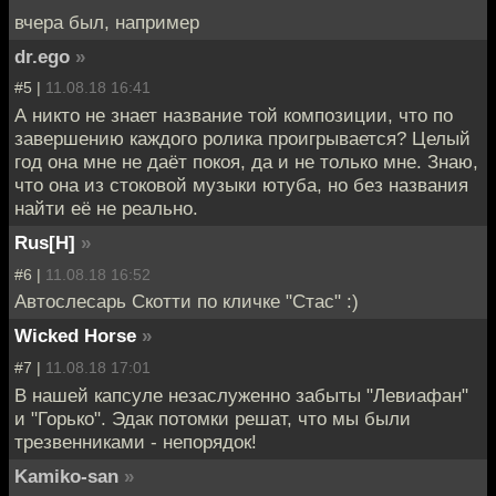
вчера был, например
dr.ego
»
#5 |
11.08.18 16:41
А никто не знает название той композиции, что по
завершению каждого ролика проигрывается? Целый
год она мне не даёт покоя, да и не только мне. Знаю,
что она из стоковой музыки ютуба, но без названия
найти её не реально.
Rus[H]
»
#6 |
11.08.18 16:52
Автослесарь Скотти по кличке "Стас" :)
Wicked Horse
»
#7 |
11.08.18 17:01
В нашей капсуле незаслуженно забыты "Левиафан"
и "Горько". Эдак потомки решат, что мы были
трезвенниками - непорядок!
Kamiko-san
»