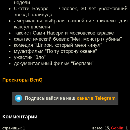
недели
Скотти Бауэрс — человек, 30 лет ублажавший
звёзд Голливуда
американцы выбрали важнейшие фильмы для
капсул времени
таксист Сами Насери и московское караоке
фантастический боевик "Мег: монстр глубины"
комедия "Шпион, который меня кинул"
мультфильм "По ту сторону океана"
ужастик "Зло"
документальный фильм "Бергман"
Проекторы BenQ
Подписывайся на наш
канал в Telegram
Комментарии
cтраницы: 1
всего: 15,
Goblin
: 1