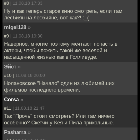
#8 |
11.08.18 17:33
Ну и как теперь старое кино смотреть, если там
лесбиян на лесбияне, вот как?! :_(
migel128
»
#9 |
11.08.18 19:30
Наверное, многие поэтому мечтают попасть в
актеры, чтобы пожить такой же веселой и
насыщенной жизнью как в Голливуде.
Эйст
»
#10 |
11.08.18 20:00
Нолановское "Начало" один из любимейших
фильмов последнего времени.
Corsa
»
#11 |
11.08.18 21:47
Так "Прочь" стоит смотреть? Или там ничего
особенно? Скетчи у Кея и Пила прикольные.
Pasharra
»