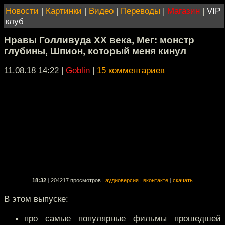
Новости
|
Картинки
|
Видео
|
Переводы
|
Магазин
|
VIP
клуб
Нравы Голливуда XX века, Мег: монстр
глубины, Шпион, который меня кинул
11.08.18 14:22
|
Goblin
|
15 комментариев
18:32
|
204217 просмотров
|
аудиоверсия
|
вконтакте
|
скачать
В этом выпуске:
про самые популярные фильмы прошедшей