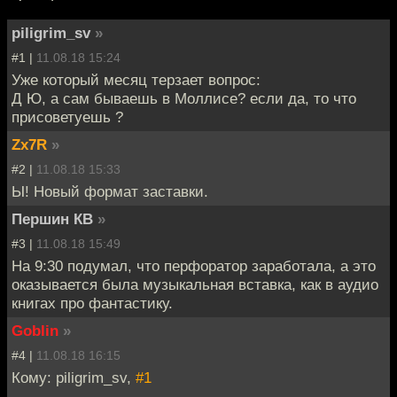
piligrim_sv
»
#1 |
11.08.18 15:24
Уже который месяц терзает вопрос:
Д Ю, а сам бываешь в Моллисе? если да, то что
присоветуешь ?
Zx7R
»
#2 |
11.08.18 15:33
Ы! Новый формат заставки.
Першин КВ
»
#3 |
11.08.18 15:49
На 9:30 подумал, что перфоратор заработала, а это
оказывается была музыкальная вставка, как в аудио
книгах про фантастику.
Goblin
»
#4 |
11.08.18 16:15
Кому: piligrim_sv,
#1