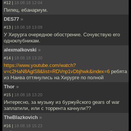
#12 |
18.08.18 12:04
Пипец, ебанариум.
DES77
»
#13 |
18.08.18 13:09
У Хирурга очередное обострение. Сочувствую его
одноклубникам.
alexmalkovski
»
#14 |
18.08.18 13:20
https://www.youtube.com/watch?
v=c2HaN8AglS8&list=RDVnp1vDbjhwk&index=6
ребята
из Наива оттянулись на Хирурге по полной
Thor
»
#15 |
18.08.18 13:20
Интересно, за музыку из буржуйского gears of war
заплатили, или с торрента качнули??
TheBlazkovich
»
#16 |
18.08.18 15:23