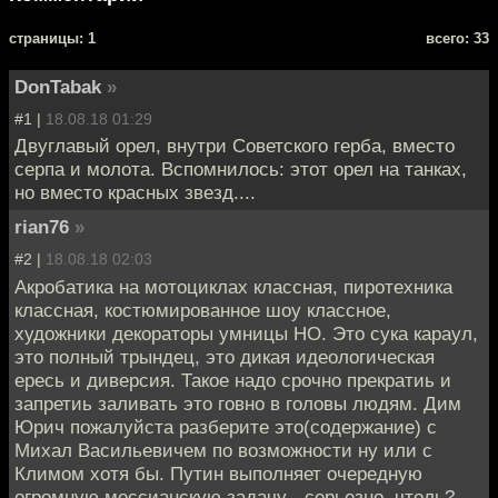
cтраницы: 1
всего: 33
DonTabak
»
#1 |
18.08.18 01:29
Двуглавый орел, внутри Советского герба, вместо
серпа и молота. Вспомнилось: этот орел на танках,
но вместо красных звезд....
rian76
»
#2 |
18.08.18 02:03
Акробатика на мотоциклах классная, пиротехника
классная, костюмированное шоу классное,
художники декораторы умницы НО. Это сука караул,
это полный трындец, это дикая идеологическая
ересь и диверсия. Такое надо срочно прекратиь и
запретиь заливать это говно в головы людям. Дим
Юрич пожалуйста разберите это(содержание) с
Михал Васильевичем по возможности ну или с
Климом хотя бы. Путин выполняет очередную
огромную мессианскую задачу - серьезно, чтоль?