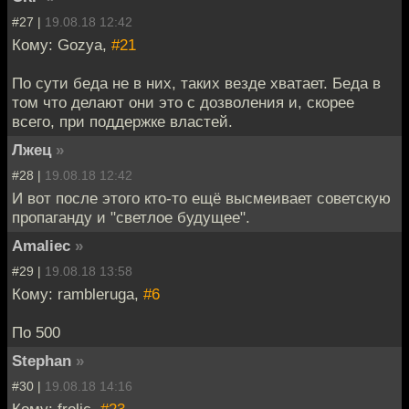
#27 |
19.08.18 12:42
Кому: Gozya,
#21
По сути беда не в них, таких везде хватает. Беда в
том что делают они это с дозволения и, скорее
всего, при поддержке властей.
Лжец
»
#28 |
19.08.18 12:42
И вот после этого кто-то ещё высмеивает советскую
пропаганду и "светлое будущее".
Amaliec
»
#29 |
19.08.18 13:58
Кому: rambleruga,
#6
По 500
Stephan
»
#30 |
19.08.18 14:16