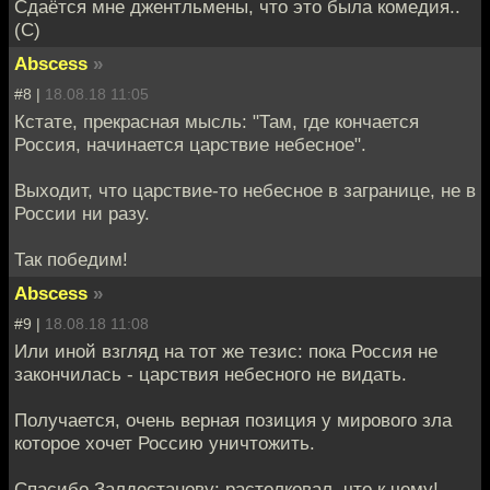
Сдаётся мне джентльмены, что это была комедия..
(С)
Abscess
»
#8 |
18.08.18 11:05
Кстате, прекрасная мысль: "Там, где кончается
Россия, начинается царствие небесное".
Выходит, что царствие-то небесное в загранице, не в
России ни разу.
Так победим!
Abscess
»
#9 |
18.08.18 11:08
Или иной взгляд на тот же тезис: пока Россия не
закончилась - царствия небесного не видать.
Получается, очень верная позиция у мирового зла
которое хочет Россию уничтожить.
Спасибо Залдостанову: растолковал, что к чему!