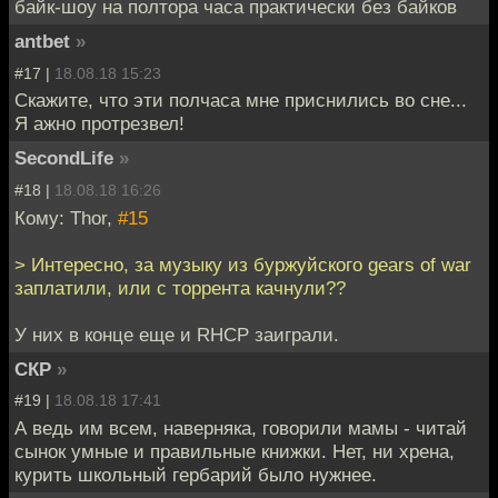
байк-шоу на полтора часа практически без байков
antbet
»
#17 |
18.08.18 15:23
Скажите, что эти полчаса мне приснились во сне...
Я ажно протрезвел!
SecondLife
»
#18 |
18.08.18 16:26
Кому: Thor,
#15
> Интересно, за музыку из буржуйского gears of war
заплатили, или с торрента качнули??
У них в конце еще и RHCP заиграли.
СКР
»
#19 |
18.08.18 17:41
А ведь им всем, наверняка, говорили мамы - читай
сынок умные и правильные книжки. Нет, ни хрена,
курить школьный гербарий было нужнее.