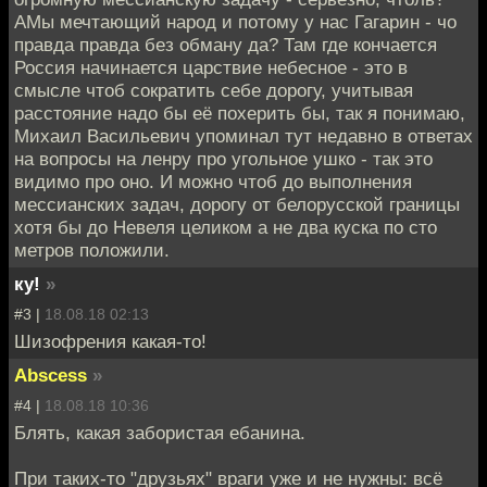
АМы мечтающий народ и потому у нас Гагарин - чо
правда правда без обману да? Там где кончается
Россия начинается царствие небесное - это в
смысле чтоб сократить себе дорогу, учитывая
расстояние надо бы её похерить бы, так я понимаю,
Михаил Васильевич упоминал тут недавно в ответах
на вопросы на ленру про угольное ушко - так это
видимо про оно. И можно чтоб до выполнения
мессианских задач, дорогу от белорусской границы
хотя бы до Невеля целиком а не два куска по сто
метров положили.
ку!
»
#3 |
18.08.18 02:13
Шизофрения какая-то!
Abscess
»
#4 |
18.08.18 10:36
Блять, какая забористая ебанина.
При таких-то "друзьях" враги уже и не нужны: всё