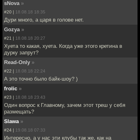
sNova
»
#20 |
18.08.18 18:35
Дури много, а царя в голове нет.
Gozya
»
#21 |
18.08.18 20:27
Хуета то какая, хуета. Когда уже этого кретина в
дурку запрут?
Read-Only
»
#22 |
18.08.18 22:24
А это точно было байк-шоу? )
frolic
»
#23 |
18.08.18 23:43
Один вопрос к Главному, зачем этот треш у себя
размещать?
Slawa
»
#24 |
19.08.18 07:33
Интересно, а у нас эти клубы так же, как на