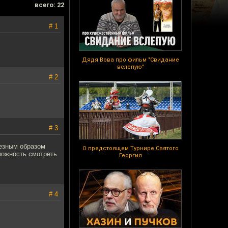
всего: 22
# 1
Дядя Вова про фильм "Свидание
вслепую"
# 2
# 3
ьезным образом
О предстоящем Турнире Святого
можность смотреть
Георгия
# 4