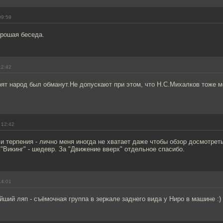
09:59
орошая беседа.
12:42
ят народ был обманут.Не допускают при этом, что Н.С.Михалков тоже м
 12:42
и терпения - лично меня иногда не хватает даже чтобы обзор досмотреть
"Викинг" - шедевр. За "Движение вверх" отдельное спасибо.
14:01
ший ляп - съёмочная группа в зеркале заднего вида у Ниро в машине :)