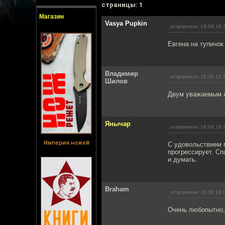
cтраницы: 1
Магазин
Vasya Pupkin
отправлено 18.08.18 
Евгена на тупичок
Владимир
отправлено 18.08.18 
Шилов
Двум уважаемым л
Янычар
отправлено 18.08.18 
Империя ножей
С удовольствием 
прогрессирует. С
и думать.
Braham
отправлено 19.08.18 
Очень любопытно,