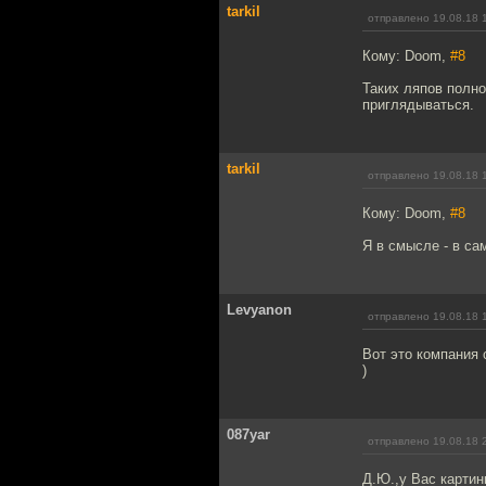
tarkil
отправлено 19.08.18 
Кому: Doom,
#8
Таких ляпов полн
приглядываться.
tarkil
отправлено 19.08.18 
Кому: Doom,
#8
Я в смысле - в с
Levyanon
отправлено 19.08.18 
Вот это компания
)
087yar
отправлено 19.08.18 
Д.Ю.,у Вас картин