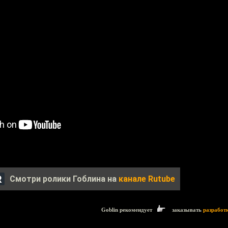
Смотри ролики Гоблина на
канале Rutube
Goblin рекомендует
заказывать
разработ