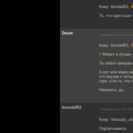
Кому: boroda951,
#
То, что один ушат
Doom
отправлено 21.08.18 
Кому: boroda951,
#
> Может и лучше, 
Ты забыл прекрас
А вот моя мама ра
что маузер к заты
горе, а не то, чт
Накипело, да.
boroda951
отправлено 21.08.18 
Кому: Volosatiy_sl
Подписываюсь.