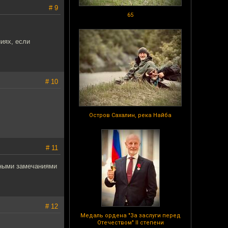
# 9
65
иях, если
# 10
Остров Сахалин, река Найба
# 11
чными замечаниями
# 12
Медаль ордена "За заслуги перед
Отечеством" II степени