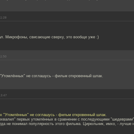
11:28
ал. Микрофоны, свисающие сверху, это вообще уже :)
11:50
 "Утомлённых" не соглашусь - фильм откровенный шлак.
13:47
ых "Утомлённых" не соглашусь - фильм откровенный шлак.
похвалил" первых утомлённых в сравнении с последующими "шедеврами",
гда не понимал популярность этого фильма. Цирюльник, имхо, - лучше 