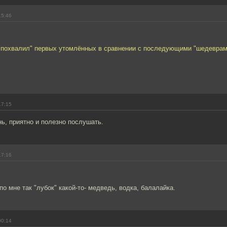
15:46
 "похвалил" первых утомлённых в сравнении с последующими "шедеврами
17:15
ь, приятно и полезно послушать.
17:16
по мне так "лубок" какой-то- медведь, водка, балалайка.
00:14