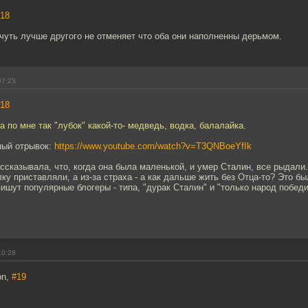
18
 чуть лучше другого не отменяет что оба они наполненны дерьмом.
07:23
18
а по мне так "лубок" какой-то- медведь, водка, балалайка.
ный отрывок:
https://www.youtube.com/watch?v=T3QNBoeYfIk
ссказывала, что, когда она была маленькой, и умер Сталин, все рыдали. 
лку приставляли, а из-за страха - а как дальше жить без Отца-то? Это б
о пишут популярные блогеры - типа, "дурак Сталин" и "только народ побед
10:28
on,
#19