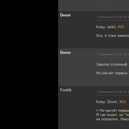
Doom
отправлено 20.08.18 
Кому: tarkil,
#10
Ага, я тоже замеч
Doom
отправлено 20.08.18 
Земляк отличный.
Но насчёт первых
Funtik
отправлено 20.08.18 
Кому: Doom,
#14
> Но насчёт перв
Я так понял, он "
не похвалил. Нико