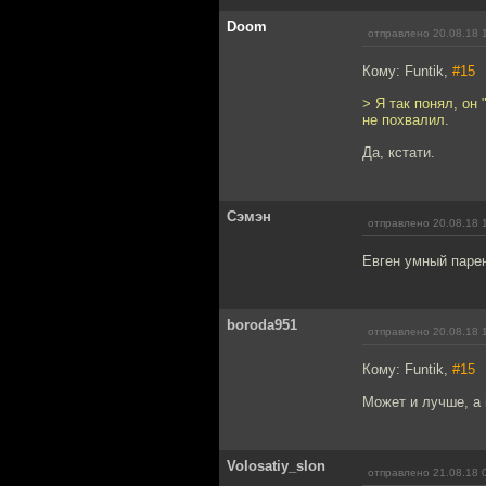
Doom
отправлено 20.08.18 
Кому: Funtik,
#15
> Я так понял, он
не похвалил.
Да, кстати.
Сэмэн
отправлено 20.08.18 
Евген умный парен
boroda951
отправлено 20.08.18 
Кому: Funtik,
#15
Может и лучше, а 
Volosatiy_slon
отправлено 21.08.18 