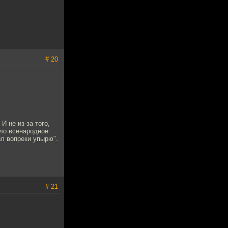
# 20
И не из-за того,
ыло всенародное
ил вопреки упырю".
# 21