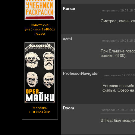
Korsar
отправлено 19.08.18 
Смотрел, очень х
Советские
учебники 1940-50х
годов
azmt
отправлено 19.08.18 
При Ельцине говор
ролике 23:00).
ProfessorNavigator
отправлено 19.08.18
Евгению спасибо 
фильм. Обзор на 
Doom
Магазин
отправлено 19.08.18 
ОПЕРМАЙКИ
В Heat был мощней