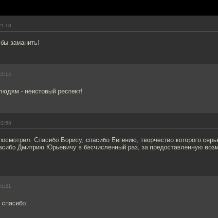
21:18
 бы заманить!
22:14
юдям - неистовый респект!
22:58
посмотрел. Спасибо Борису, спасибо Евгению, творчество которого сер
пасибо Дмитрию Юрьевичу в бесчисленный раз, за предоставленную воз
01:21
 спасибо.