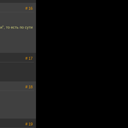
# 16
", то есть по сути
# 17
# 18
# 19