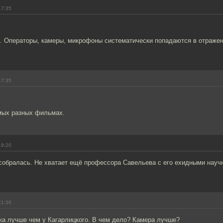
17:35
о. Операторы, камеры, микрофоны систематически попадаются в отражен
17:35
амых разных фильмах.
19:20
 собралась. Не хватает ещё профессора Савельева с его ехидными нау
21:36
ка лучше чем у Кагарлицкого. В чем дело? Камера лучше?