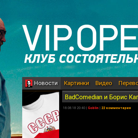
Картинки
Видео
Перев
Новости
BadComedian и Борис Ка
18.08.18 20:40 |
Goblin
|
22 комментария