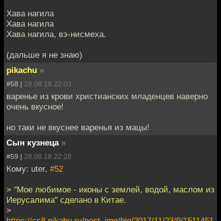
Хава нагила
Хава нагила
Хава нагила, вэ-нисмеха.
(дальше я не знаю)
pikachu
»
#58 |
28.08.18 22:03
варенье из крови христианских младенцев наверно
очень вкусное!
но таки не вкуснее варенья из мацы!
Сын кузнеца
»
#59 |
28.08.18 22:28
Кому: uter,
#52
> "Мое любимое - иконы с землей, водой, маслом из
Иерусалима" сделано в Китае.
>
https://cs8.pikabu.ru/post_img/big/2017/11/23/9/1511451