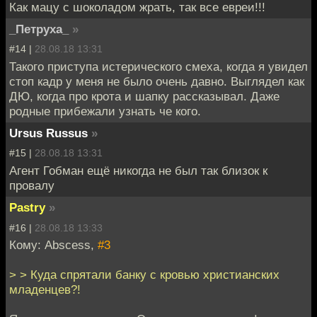
Как мацу с шоколадом жрать, так все евреи!!!
_Петруха_
»
#14 |
28.08.18 13:31
Такого приступа истерического смеха, когда я увидел
стоп кадр у меня не было очень давно. Выглядел как
ДЮ, когда про крота и шапку рассказывал. Даже
родные прибежали узнать че кого.
Ursus Russus
»
#15 |
28.08.18 13:31
Агент Гобман ещё никогда не был так близок к
провалу
Pastry
»
#16 |
28.08.18 13:33
Кому: Abscess,
#3
> > Куда спрятали банку с кровью христианских
младенцев?!