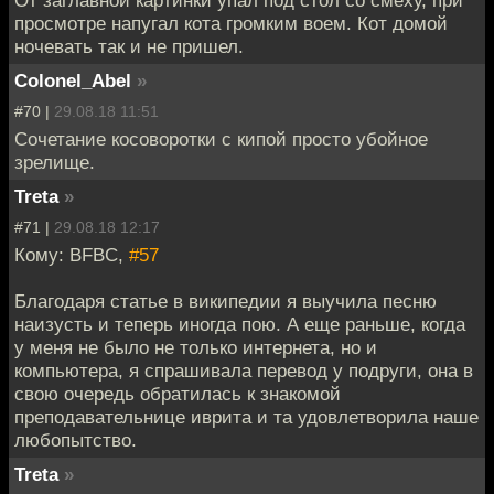
просмотре напугал кота громким воем. Кот домой
ночевать так и не пришел.
Colonel_Abel
»
#70 |
29.08.18 11:51
Сочетание косоворотки с кипой просто убойное
зрелище.
Treta
»
#71 |
29.08.18 12:17
Кому: BFBC,
#57
Благодаря статье в википедии я выучила песню
наизусть и теперь иногда пою. А еще раньше, когда
у меня не было не только интернета, но и
компьютера, я спрашивала перевод у подруги, она в
свою очередь обратилась к знакомой
преподавательнице иврита и та удовлетворила наше
любопытство.
Treta
»