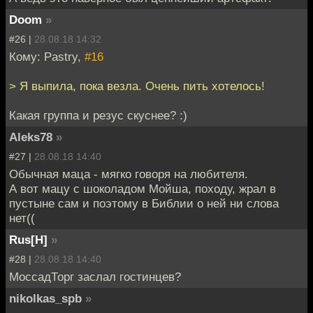
Doom
»
#26 |
28.08.18 14:32
Кому: Pastry,
#16
> Я выпила, пока везла. Очень пить хотелось!
Какая группа и резус скуснее? :)
Aleks78
»
#27 |
28.08.18 14:40
Обычная маца - мягко говоря на любителя.
А вот мацу с шоколадом Мойша, походу, жрал в
пустыне сам и поэтому в Библии о ней ни слова
нет((
Rus[H]
»
#28 |
28.08.18 14:40
МоссадТорг заслал гостинцев?
nikolkas_spb
»