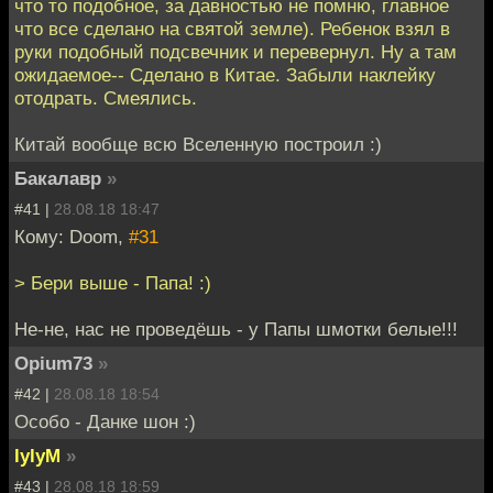
что то подобное, за давностью не помню, главное
что все сделано на святой земле). Ребенок взял в
руки подобный подсвечник и перевернул. Ну а там
ожидаемое-- Сделано в Китае. Забыли наклейку
отодрать. Смеялись.
Китай вообще всю Вселенную построил :)
Бакалавр
»
#41 |
28.08.18 18:47
Кому: Doom,
#31
> Бери выше - Папа! :)
Не-не, нас не проведёшь - у Папы шмотки белые!!!
Opium73
»
#42 |
28.08.18 18:54
Особо - Данке шон :)
lylyM
»
#43 |
28.08.18 18:59