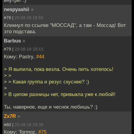
внутри! :)
nespyashii
»
#78 |
29.08.18 18:55
Кликнул по ссылке "МОССАД", а там - Моссад! Вот
это подстава.
Barbus
»
#79 |
29.08.18 19:13
Кому: Pastry,
#44
> Я выпила, пока везла. Очень пить хотелось!
> >
> > Какая группа и резус скуснее? :)
>
> В целом разницы нет, привыкла уже к любой!
Ты, наверное, еще и чеснок любишь? :)
Zx7R
»
#80 |
29.08.18 19:39
Кому: Tormoz,
#75