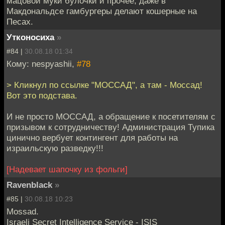
мацовой муки булочки и прочее, даже в
Макдональдсе гамбургеры делают кошерные на
Песах.
Утконосиха
»
#84 |
30.08.18 01:34
Кому: nespyashii,
#78
> Кликнул по ссылке "МОССАД", а там - Моссад!
Вот это подстава.
И не просто МОССАД, а обращение к посетителям с
призывом к сотрудничеству! Администрация Тупика
цинично вербует контингент для работы на
израильскую разведку!!!
[Надевает шапочку из фольги]
Ravenblack
»
#85 |
30.08.18 10:23
Mossad.
Israeli Secret Intelligence Service - ISIS