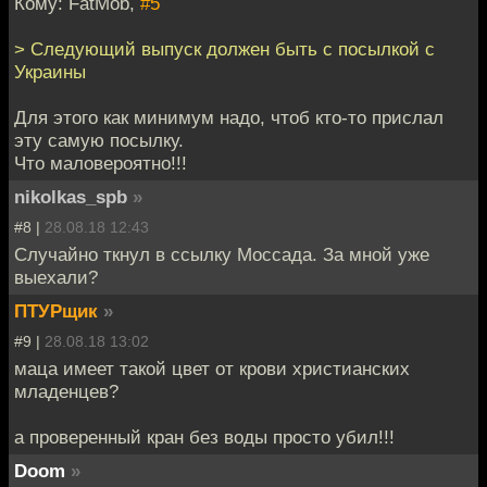
Кому: FatMob,
#5
> Следующий выпуск должен быть с посылкой с
Украины
Для этого как минимум надо, чтоб кто-то прислал
эту самую посылку.
Что маловероятно!!!
nikolkas_spb
»
#8 |
28.08.18 12:43
Случайно ткнул в ссылку Моссада. За мной уже
выехали?
ПТУРщик
»
#9 |
28.08.18 13:02
маца имеет такой цвет от крови христианских
младенцев?
а проверенный кран без воды просто убил!!!
Doom
»