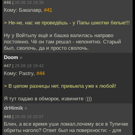
#46 |
28.08.18 19:38
Кому: Бакалавр,
#41
> Не-не, нас не проведёшь - у Папы шмотки белые!!!
Ну у Войтылу ещё и башка валилась направо
постоянно. Чё он там решал - непонятно. Старый
был, сволочь, да и просто сволочь.
Doom
»
#47 |
28.08.18 19:42
Кому: Pastry,
#44
> В целом разницы нет, привыкла уже к любой!
Я тут падаю в обморок, извините :)))
drHimik
»
#48 |
28.08.18 20:07
Блин, а все время уши ломал,почему все в Тупичке
обриты наголо? Ответ был на поверхности: - для