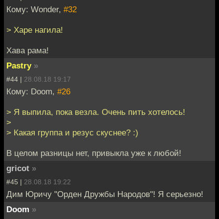
Кому: Wonder,
#32
> Харе нагила!
Хава рама!
Pastry
»
#44 |
28.08.18 19:17
Кому: Doom,
#26
> Я выпила, пока везла. Очень пить хотелось!
>
> Какая группа и резус скуснее? :)
В целом разницы нет, привыкла уже к любой!
gricot
»
#45 |
28.08.18 19:22
Дим Юричу "Орден Дружбы Народов"! Я серьезно!
Doom
»