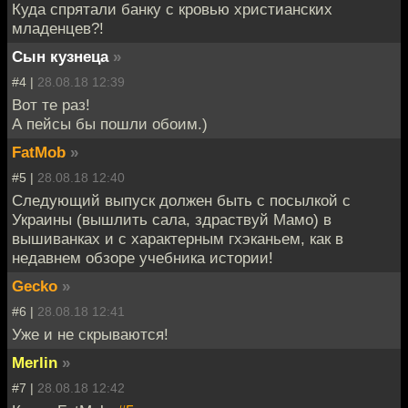
Куда спрятали банку с кровью христианских
младенцев?!
Сын кузнеца
»
#4 |
28.08.18 12:39
Вот те раз!
А пейсы бы пошли обоим.)
FatMob
»
#5 |
28.08.18 12:40
Следующий выпуск должен быть с посылкой с
Украины (вышлить сала, здраствуй Мамо) в
вышиванках и с характерным гхэканьем, как в
недавнем обзоре учебника истории!
Gecko
»
#6 |
28.08.18 12:41
Уже и не скрываются!
Merlin
»
#7 |
28.08.18 12:42