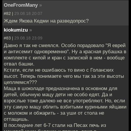
OneFromMany
»
#82 |
29.08.18 20:07
Ждем Якова Кедми на разведопрос?
kiokumizu
»
#83 |
29.08.18 23:09
Давно я так не смеялся. Особо порадовало "Я еврей
и антисемит одновременно". Ну а красная рубашка в
комплекте с кипой и кран с запиской в нем - вообще
отвал башки.
Кстати, если не ошибаюсь то вино с Голанских
высот. Теперь понимаете чего мы так за эти высоты
цепляемся???
Маца в шоколаде предназначена в основном для
детей, обычную мацу дети не особо едят. Да и
взрослые тоже далеко не все употребляют. Но, если
эту самую мацу облить взбитыми куриными яйцами
с молоком и обжарить - за уши от стола не
оттащишь.
В последние лет 6-7 стали на Песах печь из