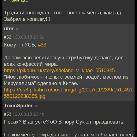
Традиционно ждал этого твоего камента, камрад.
Забрал в копилку!!!
uter
»
#52 |
28.08.18 20:31
Кому: ГнУСЬ,
#33
Да там всю религиозную атрибутику делают, для
всех конфессий мира.
https://pikabu.ru/story/sdelano_v_kitae_5510845
"Мое любимое - иконы с землей, водой, маслом из
Иерусалима" сделано в Китае.
https://cs8.pikabu.ru/post_img/big/2017/11/23/9/1511451
550120238365.jpg
ToxicSpider
»
#53 |
28.08.18 20:48
Песах? В августе? оО В пору Суккот праздновать.
По комменту комрада выше, узнал, что бывает тунец