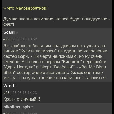
> Что маловероятно!!!
Думаю вполне возможно, но всё будет понадкусано -
факт!
Scald
»
#22 |
28.08.18 13:52
Эх, люблю по большим праздникам послушать на
виниле "Купите папиросы" на идиш, во исполнении
сестёр Бэри. - Ни черта не понимаю, но ну очень
смешно. А за одно в первом "Биошоке" перепройти
"Дары Нептуна" и "Форт "Весёлый"" - «Bei Mir Bistu
Shein" сестёр Эндрю заслушать. Уж как они там к
месту - сразу настроение праздничное становится.
W!nd
»
#23 |
28.08.18 14:23
Кран - отличный!!!
nikolkas_spb
»