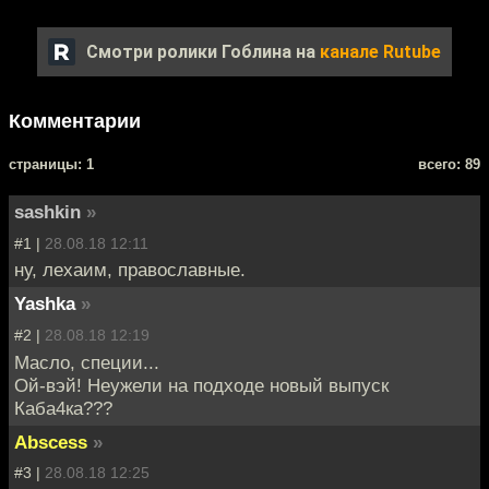
Смотри ролики Гоблина на
канале Rutube
Комментарии
cтраницы: 1
всего: 89
sashkin
»
#1 |
28.08.18 12:11
ну, лехаим, православные.
Yashka
»
#2 |
28.08.18 12:19
Масло, специи...
Ой-вэй! Неужели на подходе новый выпуск
Каба4ка???
Abscess
»
#3 |
28.08.18 12:25