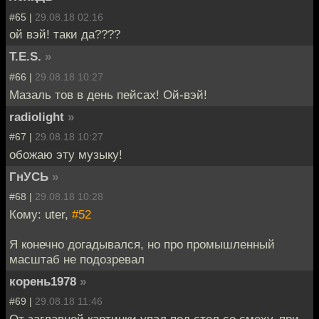
#65 |
29.08.18 02:16
ой вэй! таки да????
T.E.S.
»
#66 |
29.08.18 10:27
Мазаль тов в день пейсах! Ой-вэй!
radiolight
»
#67 |
29.08.18 10:27
обожаю эту музыку!
ГнУСЬ
»
#68 |
29.08.18 10:28
Кому: uter,
#52
Я конечно догадывался, но про промышленный
масштаб не подозревал
корень1978
»
#69 |
29.08.18 11:46
От заглавной картинки упал под стол со смеху, при