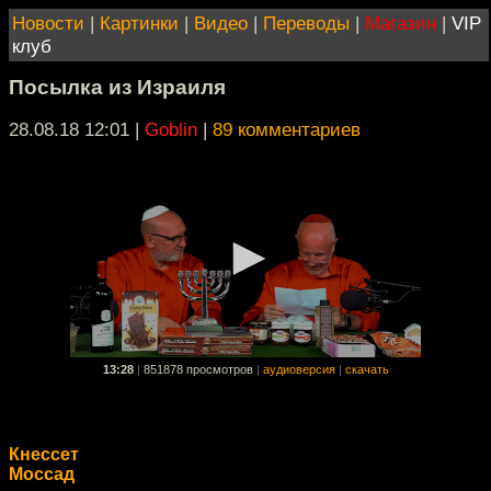
Новости
|
Картинки
|
Видео
|
Переводы
|
Магазин
|
VIP
клуб
Посылка из Израиля
28.08.18 12:01
|
Goblin
|
89 комментариев
13:28
|
851878 просмотров
|
аудиоверсия
|
скачать
Кнессет
Моссад