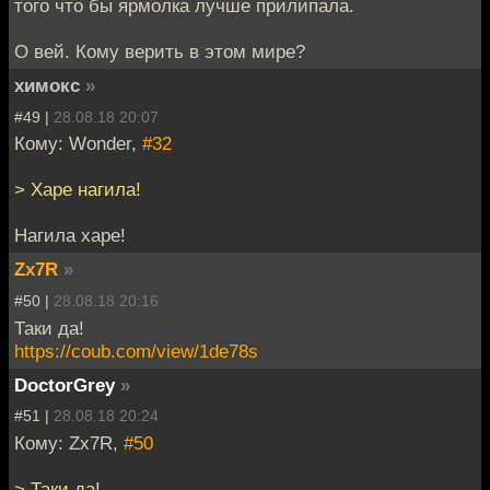
того что бы ярмолка лучше прилипала.
О вей. Кому верить в этом мире?
химокс
»
#49 |
28.08.18 20:07
Кому: Wonder,
#32
> Харе нагила!
Нагила харе!
Zx7R
»
#50 |
28.08.18 20:16
Таки да!
https://coub.com/view/1de78s
DoctorGrey
»
#51 |
28.08.18 20:24
Кому: Zx7R,
#50
> Таки да!