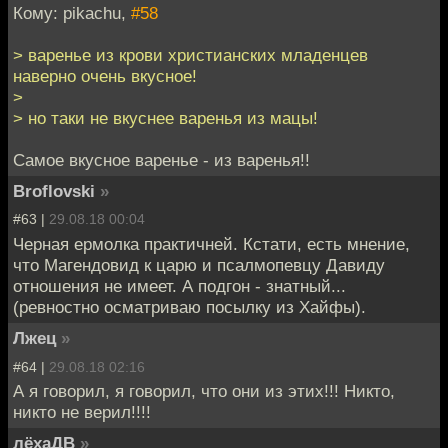
Кому: pikachu,
#58
> варенье из крови христианских младенцев
наверно очень вкусное!
>
> но таки не вкуснее варенья из мацы!
Самое вкусное варенье - из варенья!!
Broflovski
»
#63 |
29.08.18 00:04
Черная ермолка практичней. Кстати, есть мнение,
что Магендовид к царю и псалмопевцу Давиду
отношения не имеет. А подгон - знатный...
(ревностно осматриваю посылку из Хайфы).
Лжец
»
#64 |
29.08.18 02:16
А я говорил, я говорил, что они из этих!!! Никто,
никто не верил!!!!
лёхаДВ
»