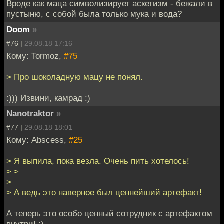
Вроде как маца символизирует аскетизм - бежали в
пустыню, с собой была только мука и вода?
Doom
»
#76 |
29.08.18 17:16
Кому: Tormoz,
#75
> Про шоколадную мацу не понял.
:))) Извини, камрад :)
Nanotraktor
»
#77 |
29.08.18 18:01
Кому: Abscess,
#25
> Я выпила, пока везла. Очень пить хотелось!
> >
>
> А ведь это наверное был ценнейший артефакт!
А теперь это особо ценный сотрудник с артефактом