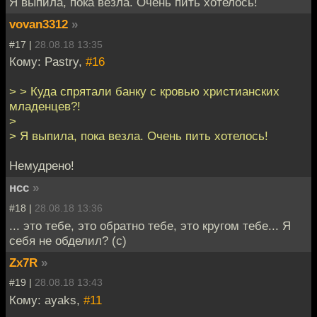
Я выпила, пока везла. Очень пить хотелось!
vovan3312
»
#17 |
28.08.18 13:35
Кому: Pastry,
#16
> > Куда спрятали банку с кровью христианских
младенцев?!
>
> Я выпила, пока везла. Очень пить хотелось!
Немудрено!
нсс
»
#18 |
28.08.18 13:36
... это тебе, это обратно тебе, это кругом тебе... Я
себя не обделил? (с)
Zx7R
»
#19 |
28.08.18 13:43
Кому: ayaks,
#11