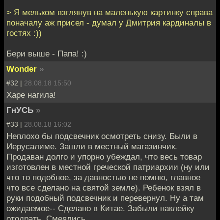
> Я мельком взглянув на маленькую картинку справа
поначалу аж присел - думал у Дмитрия кардиналы в
гостях :))
Бери выше - Папа! :)
Wonder
»
#32 |
28.08.18 15:50
Харе нагила!
ГнУСЬ
»
#33 |
28.08.18 16:02
Неплохо бы подсвечник осмотреть снизу. Были в
Иерусалиме. Зашли в местный магазинчик.
Продаван долго и упорно убеждал, что весь товар
изготовлен в местной греческой патриархии (ну или
что то подобное, за давностью не помню, главное
что все сделано на святой земле). Ребенок взял в
руки подобный подсвечник и перевернул. Ну а там
ожидаемое-- Сделано в Китае. Забыли наклейку
отодрать. Смеялись.