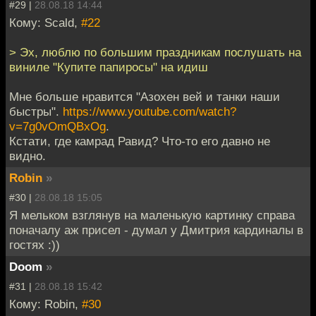
#29 |
28.08.18 14:44
Кому: Scald,
#22
> Эх, люблю по большим праздникам послушать на
виниле "Купите папиросы" на идиш
Мне больше нравится "Азохен вей и танки наши
быстры".
https://www.youtube.com/watch?
v=7g0vOmQBxOg
.
Кстати, где камрад Равид? Что-то его давно не
видно.
Robin
»
#30 |
28.08.18 15:05
Я мельком взглянув на маленькую картинку справа
поначалу аж присел - думал у Дмитрия кардиналы в
гостях :))
Doom
»
#31 |
28.08.18 15:42
Кому: Robin,
#30