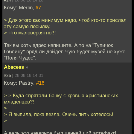
#24 |
28.08.18 14:28
Кому: Merlin,
#7
> Для этого как минимум надо, чтоб кто-то прислал
эту самую посылку.
> Что маловероятно!!!
Так вы хоть адрес напишите. А то на "Тупичок
Гоблину" вряд ли дойдет. Чую будет музей не хуже
"Поля Чудес".
Abscess
»
#25 |
28.08.18 14:31
Кому: Pastry,
#16
> > Куда спрятали банку с кровью христианских
младенцев?!
>
> Я выпила, пока везла. Очень пить хотелось!
>
А ведь это наверное был ценнейший артефакт!