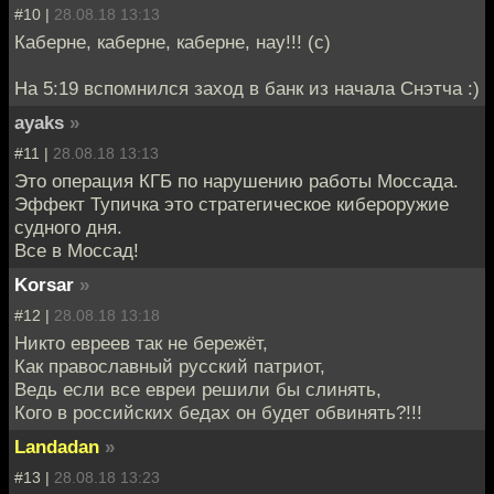
#10 |
28.08.18 13:13
Каберне, каберне, каберне, нау!!! (с)
На 5:19 вспомнился заход в банк из начала Снэтча :)
ayaks
»
#11 |
28.08.18 13:13
Это операция КГБ по нарушению работы Моссада.
Эффект Тупичка это стратегическое кибероружие
судного дня.
Все в Моссад!
Korsar
»
#12 |
28.08.18 13:18
Никто евреев так не бережёт,
Как православный русский патриот,
Ведь если все евреи решили бы слинять,
Кого в российских бедах он будет обвинять?!!!
Landadan
»
#13 |
28.08.18 13:23