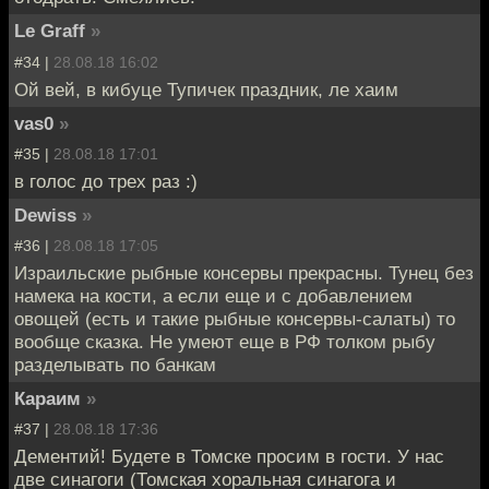
Le Graff
»
#34 |
28.08.18 16:02
Ой вей, в кибуце Тупичек праздник, ле хаим
vas0
»
#35 |
28.08.18 17:01
в голос до трех раз :)
Dewiss
»
#36 |
28.08.18 17:05
Израильские рыбные консервы прекрасны. Тунец без
намека на кости, а если еще и с добавлением
овощей (есть и такие рыбные консервы-салаты) то
вообще сказка. Не умеют еще в РФ толком рыбу
разделывать по банкам
Караим
»
#37 |
28.08.18 17:36
Дементий! Будете в Томске просим в гости. У нас
две синагоги (Томская хоральная синагога и