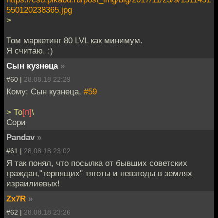
550120238365.jpg
>
Том маркетинг 80 LVL как минимум.
Я считаю. :)
Сын кузнеца
»
#60 |
28.08.18 22:29
Кому: Сын кузнеца,
#59
> То
[п]
\
Сори
Pandav
»
#61 |
28.08.18 23:02
Я так понял, что посылка от бывших советских
граждан,"терпящих" тяготы и невзгоды в землях
израилиевых!
Zx7R
»
#62 |
28.08.18 23:26