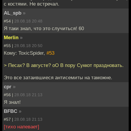
с костями. Не встречал.
AL_spb
»
#54 |
28.08.18 20:48
Я таки знал, что это случиться! 60
Merlin
»
#55 |
28.08.18 20:50
Кому: ToxicSpider,
#53
> Песах? В августе? оО В пору Суккот праздновать.
Это все затаившиеся антисемиты на таможне.
cpr
»
#56 |
28.08.18 21:13
Я знал!
BFBC
»
#57 |
28.08.18 21:13
[тихо напевает]