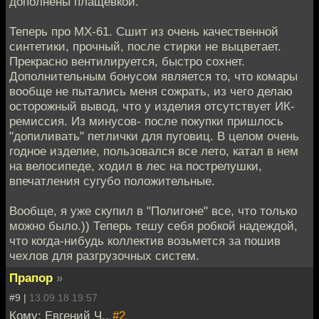
дополнены плащёвкой.
Теперь про МХ-61. Сшит из очень качественной
синтетики, прочный, после стирки не выцветает.
Прекрасно вентилируется, быстро сохнет.
Дополнительным бонусом является то, что комары
вообще не пытались меня сожрать, из чего делаю
осторожный вывод, что у изделия отсутствует ИК-
ремиссия. Из минусов- после покупки пришлось
"допиливать" петлички для пуговиц. В целом очень
годное изделие, пользовался все лето, катал в нем
на велосипеде, ходил в лес на пострелушки,
впечатления сугубо положительные.
Вообще, я уже скупил в "Полигоне" все, что только
можно было.)) Теперь тешу себя робкой надеждой,
что когда-нибудь коллектив возьмется за пошив
чехлов для разгрузочных систем.
Прапор
»
#9 |
13.09.18 19:57
Кому: Евгений Ч.,
#2