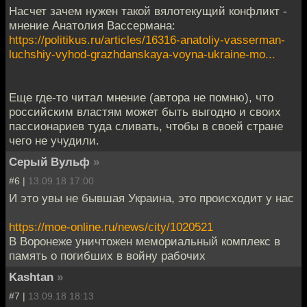
Насчет зачем нужен такой вялотекущий конфликт -
мнение Анатолия Вассермана:
https://politikus.ru/articles/16316-anatoliy-vasserman-
luchshiy-vyhod-grazhdanskaya-voyna-ukraine-mo...
Еще где-то читал мнение (автора не помню), что
российским властям может быть выгодно и своих
пассионариев туда сливать, чтобы в своей стране
чего не учудили.
Серый Вульф
»
#6 |
13.09.18 17:00
И это увы не бывшая Украина, это происходит у нас
https://moe-online.ru/news/city/1020521
В Воронеже уничтожен мемориальный комплекс в
память о погибших в войну рабочих
Kashtan
»
#7 |
13.09.18 18:13