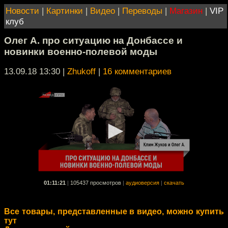
Новости
|
Картинки
|
Видео
|
Переводы
|
Магазин
|
VIP
клуб
Олег А. про ситуацию на Донбассе и
новинки военно-полевой моды
13.09.18 13:30
|
Zhukoff
|
16 комментариев
01:11:21
|
105437 просмотров
|
аудиоверсия
|
скачать
Все товары, представленные в видео, можно купить
тут