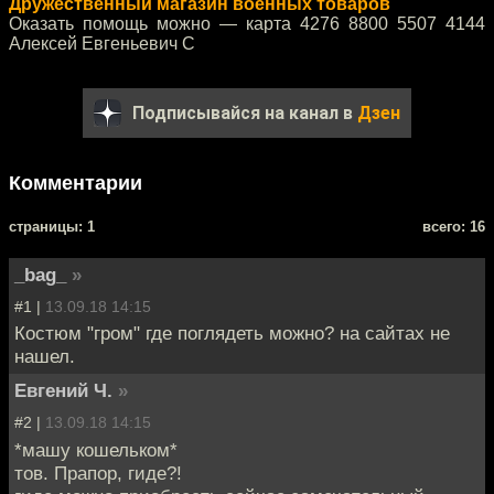
Дружественный магазин военных товаров
Оказать помощь можно — карта 4276 8800 5507 4144
Алексей Евгеньевич С
Подписывайся на канал в
Дзен
Комментарии
cтраницы: 1
всего: 16
_bag_
»
#1 |
13.09.18 14:15
Костюм "гром" где поглядеть можно? на сайтах не
нашел.
Евгений Ч.
»
#2 |
13.09.18 14:15
*машу кошельком*
тов. Прапор, гиде?!