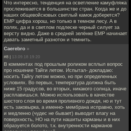
Что интересно, тенденция на осветление камуфляжа
прослеживается в большинстве стран. Когда же и до
наших общевойсковых светлый камок доберется?
ЕМР цифра хорош, но только в темном лесу. А в
полях, да и в светлом подлеске черный силует за
версту видно. Даже в средней зелёнке ЕМР начинает
давать заметный разнотон и темнить.
Caerebro
»
#8 |
13.09.18 19:20
В комментах под прошлым роликом всплыл вопрос
про ношение Тайги летом. Испытал- докладаю:
носить Тайгу летом можно, но при определенных
условиях. Во первых, температура должна быть
ниже 15 градусов, во вторых, никакого солнца, иначе
расплавишься. Можно использовать в качестве
шестого слоя во время проливного дождя, но и тут
есть заковырка, а именно- мембрана исправно, хоть
и медленно (чудес не бывает) выводит влагу на
поверхность, НО на пути нашиты карманы и в них
образуется болото, т.к. внутренности карманов