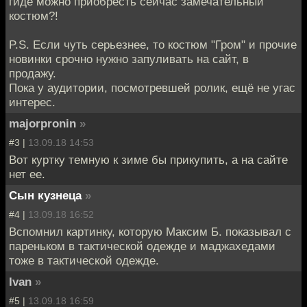
гиде можно приобресть сейчас замечательный
костюм?!
P.S. Если чуть серьезнее, то костюм "Гром" и прочие
новинки срочно нужно запуливать на сайт, в
продажу.
Пока у аудитории, посмотревшей ролик, ещё не угас
интерес.
majorpronin
»
#3 |
13.09.18 14:53
Вот куртку темную к зиме бы прикупить, а на сайте
нет ее.
Сын кузнеца
»
#4 |
13.09.18 16:52
Вспомнил картинку, которую Максим Б. показывал с
пареньком в тактической одежде и маджахедами
тоже в тактической одежде.
Ivan
»
#5 |
13.09.18 16:59