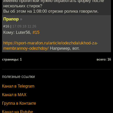
именно пропиткой нужно обработать форму после
нескольких стирок?
Вы об этом на 1:08:00 отрезке ролика говорили.
Прапор
»
#16 |
17.09.18 11:26
Кому: Luter56,
#15
https://sport-marafon.ru/article/odezhda/ukhod-za-
membrannoy-odezhdoy/
Например, вот.
cтраницы: 1
всего: 16
полезные ссылки
Канал в Telegram
Канал в MAX
Группа в Контакте
Канал на Rutube