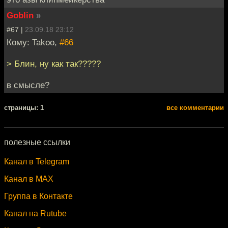
Goblin
»
#67 |
23.09.18 23:12
Кому: Takoo,
#66
> Блин, ну как так?????
в смысле?
cтраницы: 1
все комментарии
полезные ссылки
Канал в Telegram
Канал в MAX
Группа в Контакте
Канал на Rutube