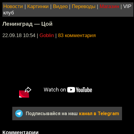
Новости
|
Картинки
|
Видео
|
Переводы
|
Магазин
|
VIP
клуб
Ленинград — Цой
22.09.18 10:54
|
Goblin
|
83 комментария
Подписывайся на наш
канал в Telegram
Комментарии