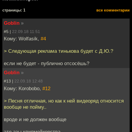
cтраницы: 1
все комментарии
Goblin
»
#5 |
22.09.18 11:51
Кому: Wolfasik,
#4
> Следующая реклама тинькова будет с Д.Ю.?
если не будет - публично отсосёшь?
Goblin
»
#13 |
22.09.18 12:48
Кому: Korobobo,
#12
> Песня отличная, но как к ней видеоряд относится
вообще не пойму..
вроде и не должен вообще
это азы клипмейкерства