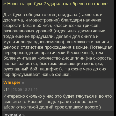
> Новость про Дум 2 ударила как бревно по голове.
Дык Дум в общем-то отец спидрана (также как и
дэсматча, и модостроения) благодаря наличию
скорости бега в 50 км\ч, классических триксов,
разноплановых уровней (отдельных дэсматчевых
тогда ещё не придумали, делали для сингла и
мультиплеера одновременно), возможности записи
демок и статистике прохождения в конце. Потенциал
перепрохождения практически бесконечный, тем
более учитывая количество дисциплин (на скорость,
полная зачистка, быстрые оживающие монстры,
рукопашный бой, пацифист). На фоне чего до сих
пор придумывают новые фишки.
Whisper
»
#14 |
23.09.18 21:49
Интересно сколько у нас это будет тянуться и во что
выльется с Яровой - ведь хранить голос всем
абсолютно такой долгий срок слишком дорого )
loxmatiy
»