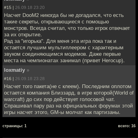
#15 |
26.09.18 23:20
Насчет DooM2 никогда бы не догадался, что есть
такие секреты, открывающиеся с помощью
монстров. Всегда считал, что только игрок отвечает
за их открытие.
Рад за "игорька". Для меня эта игра пока так и
остается лучшим мультиплеером с характерным
звуком соединяющимся модемов. Даже первые
места на чемпионатах занимал (привет Herocup).
loxmatiy
»
#16 |
26.09.18 23:28
Насчет того пакета(не с клеем). Последним оплотом
остается компания Близзард, в игре которой(World of
warcraft) до сих пор действует голосовой чат.
Спрашивал пару раз на официальных форумах этой
игры насчет этого, GM-ы молчат как партизаны.
cтраницы: 1
всего: 16