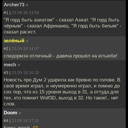
Archer73
»
#1 |
23.09.18 13:50
"Я горд быть азиатом" - сказал Азиат. "Я горд быть
чёрным" - сказал Африканец. "Я горд быть белым" -
сказал расист.
зелёный
»
#2 |
23.09.18 14:07
спидормэн отличный - давеча прошёл на ютьюбе!
mech
»
#3 |
23.09.18 16:32
Новость про Дум 2 ударила как бревно по голове. В
своё время играл, и неумеренно играл, и помню до
сих пор, что из 15 уровня выход в 31, а оттуда для
тех, кто помнит Wolf3D, выход в 32. Но такое!.. нет
слов.
Doom
»
#4 |
23.09.18 17:31
Кому: mech,
#3