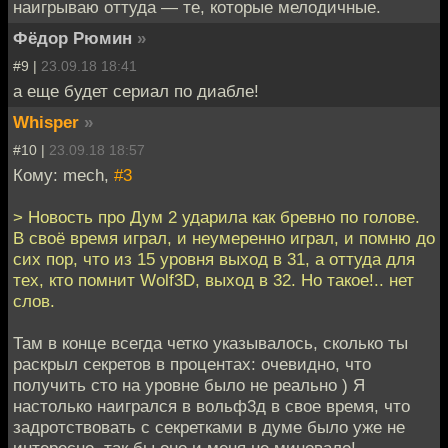
наигрываю оттуда — те, которые мелодичные.
Фёдор Рюмин
»
#9 |
23.09.18 18:41
а еще будет сериал по диабле!
Whisper
»
#10 |
23.09.18 18:57
Кому: mech,
#3
> Новость про Дум 2 ударила как бревно по голове.
В своё время играл, и неумеренно играл, и помню до
сих пор, что из 15 уровня выход в 31, а оттуда для
тех, кто помнит Wolf3D, выход в 32. Но такое!.. нет
слов.
Там в конце всегда четко указывалось, сколько ты
раскрыл секретов в процентах: очевидно, что
получить сто на уровне было не реально ) Я
настолько наигрался в вольф3д в свое время, что
задротствовать с секретками в думе было уже не
интересно, так бы оно и меня не миновало!