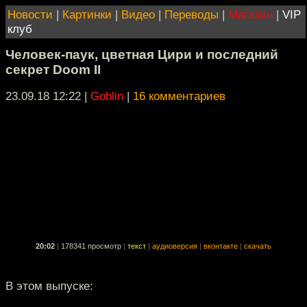
Новости
|
Картинки
|
Видео
|
Переводы
|
Магазин
|
VIP
клуб
Человек-паук, цветная Цири и последний
секрет Doom II
23.09.18 12:22
|
Goblin
|
16 комментариев
20:02
|
178341 просмотр
|
текст
|
аудиоверсия
|
вконтакте
|
скачать
В этом выпуске: