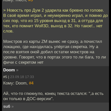
> Новость про Дум 2 ударила как бревно по голове.
В своё время играл, и неумеренно играл, и помню до
сих пор, что из 15 уровня выход в 31, а оттуда для
тех, кто помнит Wolf3D, выход в 32. Но такое!.. нет
слов.
Монстров из карты ZM вынес не сразу, а почистил
локацию, где находилась упёртая секретка. Ну а
после взятия оной добил остатки монстров на
уровне. Говорят, что в портах этого то ли бага, то ли
фичи с секретом нет
Doom
»
#5 |
23.09.18 17:33
Кому: Doom,
#4
Ай, что-то глюкнуло, конец текста остался: ",а есть
он только в ДОС-версии".
su6
»