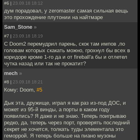
#6 |
23.09.18 18:12
дум порадовал, у zeromaster самая сильная вещь
это прохождение плутонии на найтмаре
Sam_Stone
»
#7 |
23.09.18 18:19
C Doom2 перемудрил парень, скок там импов ,по
головам которых скакать можно, грохнул бы всех в
коридоре кроме 1-го да и от fireball'а бы и отлетел
чутка назад или так не прокатит?
mech
»
#8 |
23.09.18 18:21
Кому: Doom,
#5
Дык эта, дружище, играл я как раз из-под ДОС, и
может из 95-й винды, а порты в каком году
появились? Я даже и не знаю. Теперь поигрываю
редко, да, теперь через порт, проверять последний
секрет не хочется, толкать туды элементала это
геморрой. Я теперь больше на пиано музоны