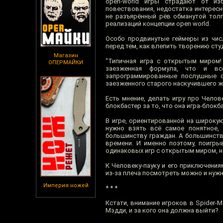
open-world игры страдают от из
повествования, недостатка интересн
не разъярённый рёв обманутой толп
реализаций концепции open world.
Особо продвинутые геймеры из числ
перед тем, как влепить творению студ
Магазин
“Типичная игра с открытым миром! 
ОПЕРМАЙКИ
заезженная формула, что и все
запрограммированные послушные о
заезженного старого наскучившего жа
Есть мнение, делать игру про Челов
блокбастер за то, что она игра-блокб
В игре, ориентированной на широку
нужно взять всё самое понятное,
большинству граждан. А большинство
времени. И именно поэтому, поигры
одинаковых игр с открытым миром, н
К Человеку-пауку и его приключения
из-за плеча посмотреть можно и нужн
Империя ножей
* * *
Кстати, внимание игроков в Spider-
Мэдди, и за кого она должна выйти?