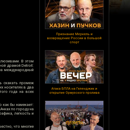
Признание Меркель и
возвращение России в большой
спорт
клюзивами. В этом
ой драмой Detroit:
на международный
сь скакать промеж
их носителях в два
Атака БПЛА на Геленджик и
того года на всех
открытие Ормузского пролива
о как бы намекает:
Ачках по городу на
рафика, легкость и
естно, что многие