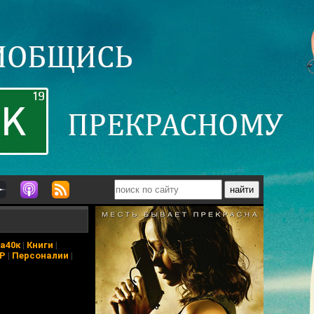
а40к
|
Книги
|
АР
|
Персоналии
|