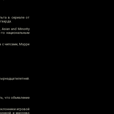
льта в сериале от
фгаарда.
Asian and Minority
м-то национальным
а с чипсами, Мэрри
ырнадцатилетней.
ть, что объявление
оклонники игровой
чонкой, и массово