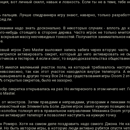
нция, вот личный скилл, навык и ловкость. Если ты не в теме, тебе н
ь пальцев. Лучше спидраннера игру знают, наверно, только разработч
ряд ли.
ханики надо знать досконально. В некоторых случаях - вплоть до 
ого-нибудь стоящего в стороне дерева. Часто игрок не только мчится
, вскрывая массу неочевидных тонкостей. Получается занимательное н
а.
ковый игрок Zero Master выложил запись забега через вторую часть
ухитрился активировать секрет, который до него активировать не см
тчиков и тестеров. А если и смог, то видеодоказательства обществен
 15 имелся маленький участок пола, на который требовалось наступ
невозможно, так как этот участок находился внутри телепорта. А е
 вышвыривало в другую точку. Все 24 года существования игры Doom 2 эт
90% открытых секретов, было не зазорно.
oclip секретка открывалась на раз. Но интересного в этом ничего нет. 
 Master.
от монстров. Затем правдами и неправдами, уговорами и пинками п
 известный как Элементаль Боли. Далее игрок занял нужную позицию в
й колобок толкнул его в правильном направлении. Механика Doom устр
не активирует телепорт и позволяет наступить на нужную точку.
 Ромеро. Хотя на самом деле поздравить надо самого Джона. Не ка
й. Но быть автором игры, в которую люди активно рубятся спустя чет