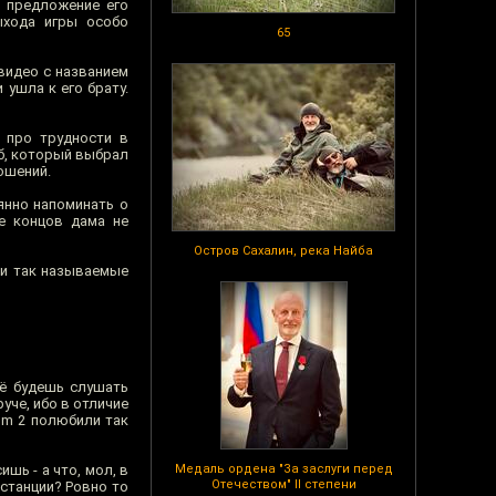
у предложение его
ыхода игры особо
65
видео с названием
 ушла к его брату.
а про трудности в
б, который выбрал
ошений.
янно напоминать о
е концов дама не
Остров Сахалин, река Найба
ли так называемые
сё будешь слушать
уче, ибо в отличие
om 2 полюбили так
шь - а что, мол, в
Медаль ордена "За заслуги перед
Отечеством" II степени
истанции? Ровно то