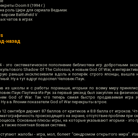
же
креты Doom II (1994 г.)
 на роль Цири для сериала Ведьмак
версии Battlefield V
ых чатов в играх
ws
ад-назад
 4 - это систематическое пополнение библиотеки игр добротными экс
культового Shadow Of The Colossus, и новым God Of War, и интерактивн
орую раньше эксклюзивили вдоль и поперёк строго японцы, вышла 
лный. Ну а тут вдруг подоспел Человек-Паук.
жав из школы и с работы пораньше, игорьки по всему миру приняли
овек-Паук-Паутина-Из-Рук за первый уикэнд был закуплен на физическ
чем God of War. Так что теперь самая быстро продаваемая игра э
. Ну а в Японии показатели God of War перекрыты втрое.
 12 сентября держит 87 баллов от критиков и 8.8 балла от игроков. Чт
ематографичность происходящего на экране, отсутствие проблем при ск
роцесса. Основные плюсы игры, на которые указывают игорьки - это г
 а также понятная боевая система.
ступают жалобы - игра, мол, болеет “синдромом открытого мира”. Изв