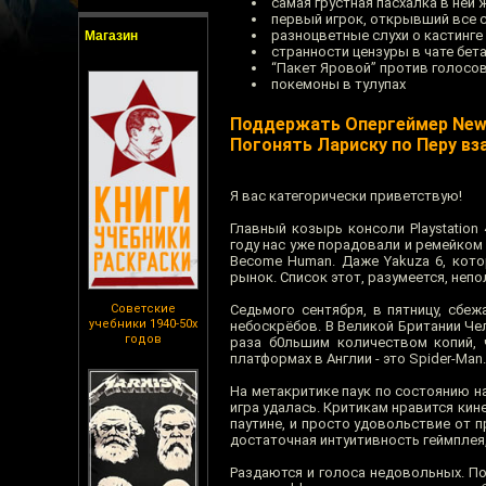
самая грустная пасхалка в ней 
первый игрок, открывший все се
разноцветные слухи о кастинге
Магазин
странности цензуры в чате бета-
“Пакет Яровой” против голосов
покемоны в тулупах
Поддержать Опергеймер Ne
Погонять Лариску по Перу вз
Я вас категорически приветствую!
Главный козырь консоли Playstation
году нас уже порадовали и ремейком 
Become Human. Даже Yakuza 6, кот
рынок. Список этот, разумеется, непо
Советские
Седьмого сентября, в пятницу, сбе
учебники 1940-50х
небоскрёбов. В Великой Британии Чел
годов
раза б0льшим количеством копий, 
платформах в Англии - это Spider-Man
На метакритике паук по состоянию на
игра удалась. Критикам нравится кин
паутине, и просто удовольствие от п
достаточная интуитивность геймплея,
Раздаются и голоса недовольных. По