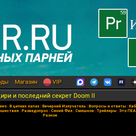
оды
Магазин
VIP
Цири и последний секрет Doom II
News
|
В цепких лапах
|
Вечерний Излучатель
|
Вопросы и ответы
|
Каб
ешествия
|
Разведопрос
|
Синий Фил
|
Смешное
|
Трейлеры
|
Это ПЕ
Разное