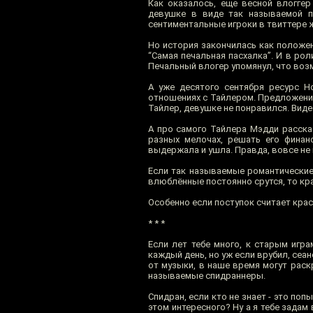
Как оказалось, еще весной влогге
девушке в виде так называемой п
сентиментальные игроки в твиттере ж
Но история закончилась как положен
“Самая печальная пасхалка”. И в рол
Печальный влогер упомянул, что возм
А уже десятого сентября ресурс H
отношениях с Тайлером. Предложение
Тайлер, девушке не понравился. Виде
А про самого Тайлера Мэдди расска
разных мелочах, решать его финан
выдержала и ушла. Правда, вовсе не к
Если так называемые романтические
влюблённые постоянно срутся, то к
Особенно если поступок считает кра
* * *
Если лет тебе много, к старым игр
каждый день, но уж если врубил, сеан
от музыки, в наше время могут раск
называемые спидраннеры.
Спидран, если кто не знает - это по
этом интересного? Ну а я тебе задам