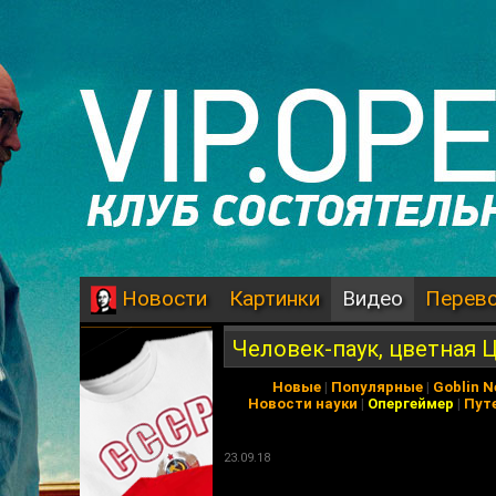
Картинки
Видео
Перев
Новости
Человек-паук, цветная 
Новые
|
Популярные
|
Goblin 
Новости науки
|
Опергеймер
|
Пут
23.09.18