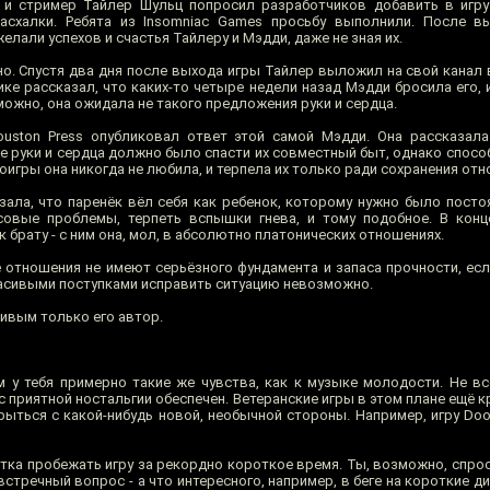
р и стример Тайлер Шульц попросил разработчиков добавить в игр
асхалки. Ребята из Insomniac Games просьбу выполнили. После в
елали успехов и счастья Тайлеру и Мэдди, даже не зная их.
о. Спустя два дня после выхода игры Тайлер выложил на свой канал 
ике рассказал, что каких-то четыре недели назад Мэдди бросила его, и
ожно, она ожидала не такого предложения руки и сердца.
ouston Press опубликовал ответ этой самой Мэдди. Она рассказал
 руки и сердца должно было спасти их совместный быт, однако спосо
оигры она никогда не любила, и терпела их только ради сохранения отн
зала, что паренёк вёл себя как ребенок, которому нужно было посто
совые проблемы, терпеть вспышки гнева, и тому подобное. В конц
 брату - с ним она, мол, в абсолютно платонических отношениях.
 отношения не имеют серьёзного фундамента и запаса прочности, ес
расивыми поступками исправить ситуацию невозможно.
сивым только его автор.
ам у тебя примерно такие же чувства, как к музыке молодости. Не в
с приятной ностальгии обеспечен. Ветеранские игры в этом плане ещё кр
рыться с какой-нибудь новой, необычной стороны. Например, игру Do
пытка пробежать игру за рекордно короткое время. Ты, возможно, спроси
 встречный вопрос - а что интересного, например, в беге на короткие д