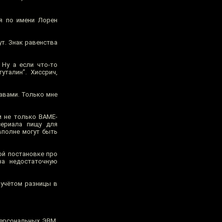
я по имени Лорен
ут. Знак равенства
 Ну а если что-то
уталин”. Хиссрич,
равами. Только мне
и не только BAME-
сериала пищу для
вполне могут быть
ой постановке про
за недостаточную
 учётом разницы в
 персональных ЭВМ,