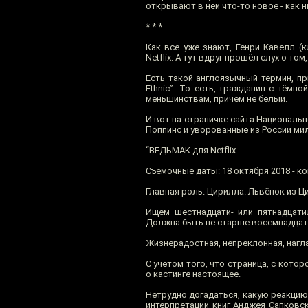
открывают в ней что-то новое - как н
* * *
Как все уже знают, Генри Кавелл (
Netflix. А тут вдруг прошёл слух о т
Есть такой англоязычный термин, пр
Ethnic”. То есть, гражданин с тём
меньшинствам, причём не белый.
И вот на страничке сайта Националь
Поппинс и уворованные из России ми
“ВЕДЬМАК для Netflix
Съемочные даты: 18 октября 2018 - к
Главная роль. Цирилла. Львёнок из Ц
Ищем шестнадцати- или пятнадцати
Должна быть не старше восемнадцат
Жизнерадостная, непреклонная, нагла
С учетом того, что страница, с кото
о кастинге настоящее.
Нетрудно догадаться, какую реакцию
интерпретации книг Анджея Сапковс