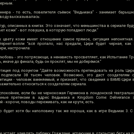
верным.
нера - то есть, повелителя съёмок “Ведьмака” - занимает барышн
поводу высказывалась:
ьтур, описанных в книгах. Это означает, что меньшинства в сериале буд
ет кожи” - вот ловушка, в которую попадают люди.”
 цвету кожи имеет отношение самое прямое, ситуация непонятная.
ернет-вопли “всё пропало, нас предали, Цири будет черная, как г
ри, настрочила:
 любовь - это потрясающе, а ненависть просветляет, как Испытание Т
 иначе до финала, будь он проклят, мы не доберёмся.”
петиция под лозунгом “Дайте возможность претендовать на роль Цир
 подписали 38 тысяч человек. Возможно, это даст создателям 
етиции - человек вменяемый, и признаёт, что сведения о BAME-Цири 
уважительно относиться к создателям сериала.
оспокойнее, если бы не чернокожая Гермиона в лондонской театральн
чные претензии в адрес Ведьмака и Kingdom Come: Deliverance 
- короче, поводы переживать, как ни крути, есть.
но будет хотя бы наполовину так же хороша, как в игре Ведьмак 3. С
 не устаёт удивлять публику. Граждане, играющие в открытую бету на