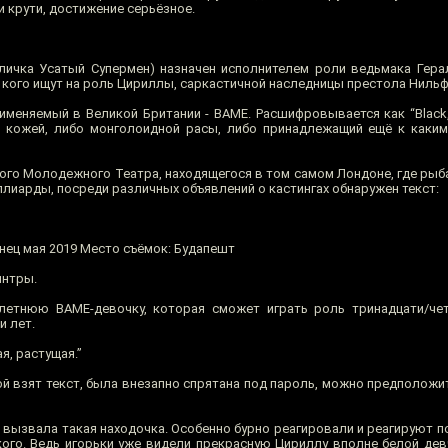
и крути, достижение серьёзное.
кличка Усатый Супермен) назначен исполнителем роли ведьмака Гера
ом, кого ищут на роль Цириллы, саркастичной наследницы престола Ниль
именяемый в Великой Британии - BAME. Расшифровывается как “Black, 
ной кожей, либо монголоидной расы, либо принадлежащий ещё к каки
ного Молодежного Театра, находящегося в том самом Лондоне, где рыб
ллиарды, посреди различных объявлений о кастингах обнаружен текст:
онец мая 2019 Место съёмок: Будапешт
интры.
летнюю BAME-девочку, которая сможет играть роль тринадцати/чет
и лет.
я, растущая.”
рой взят текст, была внезапно спрятана под пароль, можно предположи
 вызвала такая находочка. Особенно бурно реагировали и реагируют п
кого. Ведь игорьки уже видели прекрасную Цириллу вполне белой дев