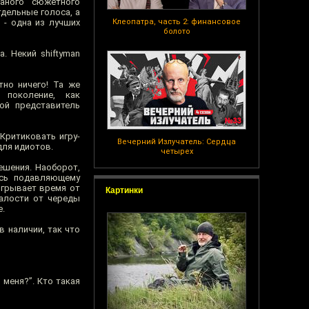
ваного сюжетного
тдельные голоса, а
 - одна из лучших
Клеопатра, часть 2: финансовое
болото
. Некий shiftyman
тно ничего! Та же
 поколение, как
ой представитель
 Критиковать игру-
Вечерний Излучатель: Сердца
для идиотов.
четырех
ешения. Наоборот,
ось подавляющему
игрывает время от
Картинки
талости от череды
е.
 наличии, так что
 меня?”. Кто такая