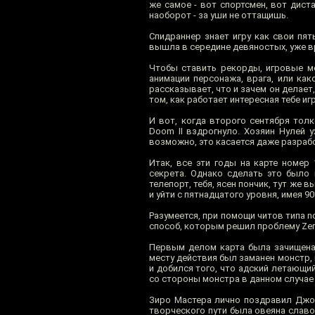
же самое - вот спортсмен, вот диста
наоборот - за уши не оттащишь.
Спидраннер знает игру как свои пят
вышла в середине девяностых, уже в
Чтобы ставить рекорды, игровые ме
анимации персонажа, врага, или как
рассказывает, что и зачем он делает
том, как работает интересная тебе игр
И вот, когда второго сентября тол
Doom II вздрогнуло. Хозяин Нулей 
возможно, это касается даже разрабо
Итак, все эти годы на карте номер
секрета. Однако сделать это было 
телепорт, тебя, ясен пончик, тут же
и уйти с пятнадцатого уровня, имея 
Разумеется, при помощи читов типа n
способ, которым решил проблему Zero
Первым делом карта была зачищена 
месту действия был заманен монстр,
и добился того, что адский летающи
со стороны монстра в данном случае 
Зиро Мастера лично поздравил Джон
творческого пути была овеяна славо