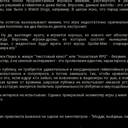
бытка плохо проработанных игровых механик, растянутого и р
ых решений в геймплее и даже багов. Впрочем, данные жалобы - это о
ы, как было с Watch Dogs, например. В целом ясно, что перед нами
а эстетов высказывают мнение, что игра недостаточно оригинальна
ии Insomniac аж два балла из десяти, настрочил:
Ну да, выглядит круто, и играется хорошо, но нового нет абсолю
гда. Впрочем, игроки-дроны, из которых состоит нынешнее
вцы, с жадностью будут жрать этот мусор. Spider-Man - очередн
нра игр.”
ека-Паука в жанре “текстовый квест” или “пошаговая RPG” - безумие.
астер, а не смелый эксперимент - это проявление идиотии, характерное 
ю публику, не требуются удивительные и неординарные геймплейные р
 испытанное и популярное, а потом замешать так, чтобы нравил
 это, если вдруг кто забыл, не вовлечено в видеоигры по уши, а по
вая время от времени, широкая публика не испытывает никакой ус
а которую жалуется любитель оригинальности shiftyman и ему подобны
м интереса не испытываю. Однако прекрасный экземпляр игры у меня в
о.
Man привлекла вывеска на одном из кинотеатров - “Мэдди, выйдешь за