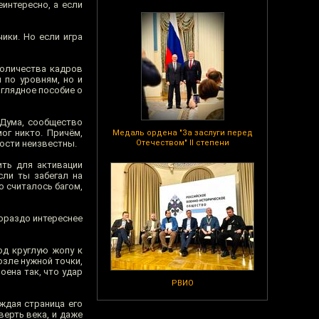
еинтересно, а если
ики. Но если игра
количества кадров
 по уровням, но и
аглядное пособие о
 Дума, сообщество
ог никто. Причём,
Медаль ордена "За заслуги перед
ности неизвестны.
Отечеством" II степени
ить для активации
сли ты забегал на
о считалось багом,
Гораздо интереснее
од круглую жопу к
озле нужной точки,
оена так, что удар
РВИО
ждая страница его
верть века, и даже