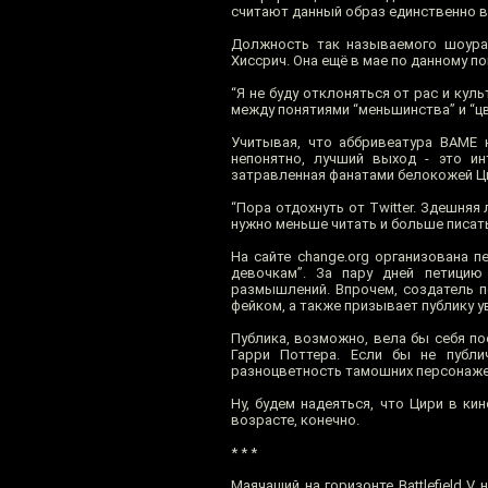
считают данный образ единственно 
Должность так называемого шоуран
Хиссрич. Она ещё в мае по данному 
“Я не буду отклоняться от рас и кул
между понятиями “меньшинства” и “цв
Учитывая, что аббривеатура BAME к
непонятно, лучший выход - это инт
затравленная фанатами белокожей Ци
“Пора отдохнуть от Twitter. Здешняя
нужно меньше читать и больше писать,
На сайте change.org организована 
девочкам”. За пару дней петицию
размышлений. Впрочем, создатель п
фейком, а также призывает публику 
Публика, возможно, вела бы себя п
Гарри Поттера. Если бы не публи
разноцветность тамошних персонажей 
Ну, будем надеяться, что Цири в ки
возрасте, конечно.
* * *
Маячащий на горизонте Battlefield V