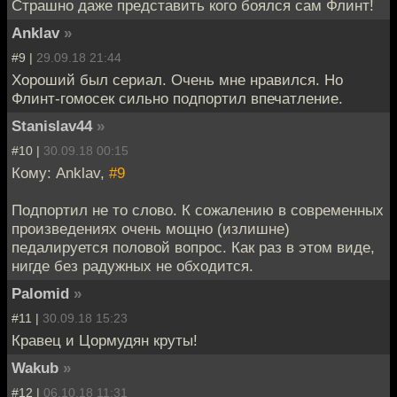
Страшно даже представить кого боялся сам Флинт!
Anklav
»
#9 |
29.09.18 21:44
Хороший был сериал. Очень мне нравился. Но
Флинт-гомосек сильно подпортил впечатление.
Stanislav44
»
#10 |
30.09.18 00:15
Кому: Anklav,
#9
Подпортил не то слово. К сожалению в современных
произведениях очень мощно (излишне)
педалируется половой вопрос. Как раз в этом виде,
нигде без радужных не обходится.
Palomid
»
#11 |
30.09.18 15:23
Кравец и Цормудян круты!
Wakub
»
#12 |
06.10.18 11:31