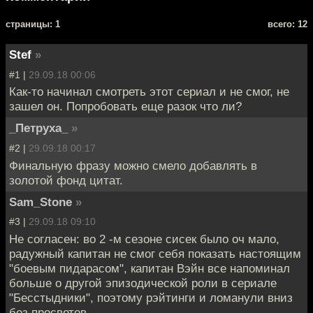
cтраницы: 1
всего: 12
Stef
»
#1 |
29.09.18 00:06
Как-то начинал смотреть этот сериал и не смог, не
зашел он. Попробовать еще разок что ли?
_Петруха_
»
#2 |
29.09.18 00:17
Финальную фразу можно смело добавлять в
золотой фонд цитат.
Sam_Stone
»
#3 |
29.09.18 09:10
Не согласен: во 2 -м сезоне сисек было оч мало,
радужный капитан не смог себя показать настоящим
"боевым пидарасом", капитан Вэйн все напоминал
больше о другой эпизодической роли в сериале
"Бесстыдники", поэтому рэйтинги и ломанули вниз
без просветов.