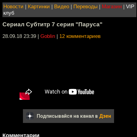
Новости
|
Картинки
|
Видео
|
Переводы
|
Магазин
|
VIP
клуб
Сериал Субтитр 7 серия "Паруса"
28.09.18 23:39
|
Goblin
|
12 комментариев
Подписывайся на канал в
Дзен
Комментарии