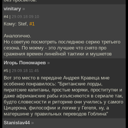
vinitary
»
#4 |
29.09.18 09:10
Кому: Stef,
#1
Аналогично.
Но советую посмотреть последнюю серию третьего
сезона. По моему - это лучшее что снято про
сражения времен линейной тактики и мушкетов
Игорь Пономарев
»
#5 |
29.09.18 11:45
Вот это место в передаче Андрея Кравеца мне
особенно понравилось: "Британские лорды,
пиратские капитаны, простые моряки, проститутки и
даже африканские рабы изъясняются в сериале так,
будто словесности и риторике они учились у самого
Цицерона, философии и логике у Гегеля, ну, а
матершине у правильных переводов Гоблина"
Stanislav44
»