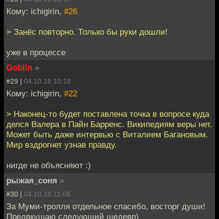
Кому: ichigirin,
#26
> Занёс повторно. Только бы руки дошли!
уже в процессе
Goblin
»
#29 |
04.10.18 10:18
Кому: ichigirin,
#22
> Наконец-то будет поставлена точка в вопросе куда
делся Валера в Пайн Барренс. Википедиям веры нет.
Может быть даже интервью с Виталием Багановым.
Мир вздрогнет узнав правду.
нигде не объясняют :)
рыжая_соня
»
#30 |
04.10.18 11:08
За Муми-тролля отдельное спасибо, восторг души!
Предвкушаю следующий шедевр)