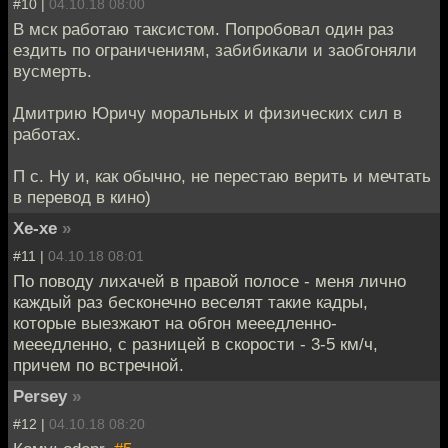
#10 |
04.10.18 08:00
В мск работаю таксистом. Попробовал один раз
ездить по ограничениям, забибикали и заобгоняли
вусмерть.
Дмитрию Юричу моральных и физических сил в
работах.
П с. Ну и, как обычно, не перестаю верить и мечтать
в перевод в кино)
Хе-хе
»
#11 |
04.10.18 08:01
По поводу лихачей в правой полосе - меня лично
каждый раз бесконечно веселят такие кадры,
которые выезжают на обгон мееедленно-
мееедленно, с разницей в скорости - 3-5 км/ч,
причем по встречной.
Persey
»
#12 |
04.10.18 08:20