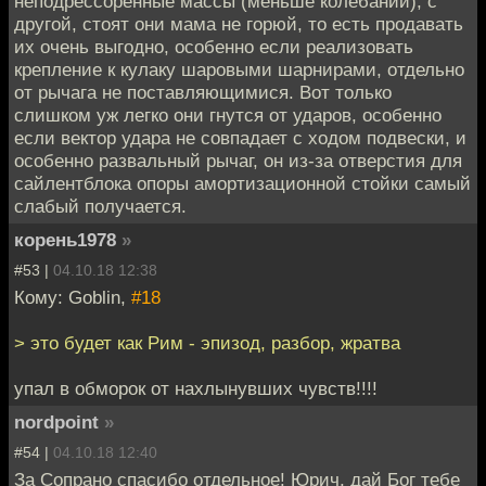
неподрессоренные массы (меньше колебаний), с
другой, стоят они мама не горюй, то есть продавать
их очень выгодно, особенно если реализовать
крепление к кулаку шаровыми шарнирами, отдельно
от рычага не поставляющимися. Вот только
слишком уж легко они гнутся от ударов, особенно
если вектор удара не совпадает с ходом подвески, и
особенно развальный рычаг, он из-за отверстия для
сайлентблока опоры амортизационной стойки самый
слабый получается.
корень1978
»
#53 |
04.10.18 12:38
Кому: Goblin,
#18
> это будет как Рим - эпизод, разбор, жратва
упал в обморок от нахлынувших чувств!!!!
nordpoint
»
#54 |
04.10.18 12:40
За Сопрано спасибо отдельное! Юрич, дай Бог тебе