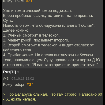
Кому: DUM,
#21
Уже и тематический юмор подъехал.
Вчера пробовал ссылку вставить, да не прошла.
Суть.
Новость о том, что обнаружена планета "Гоблин".
Далее комикс.
1. Учёный смотрит в телескоп.
2. Машет рукой, подзывает второго.
3. Второй смотрит в телескоп и видит отблеск от
небесного тела.
4. Приближение. На слегка вытянутом небесном
теле, напоминающем Луну, проявляются черты Д.Ю.
и тело вещает: "Я вас категорически приветствую!"
Rus[H]
»
#43 |
04.10.18 12:02
Кому: odopr,
#37
> Про Беларусь слыхал, что там строго. Написано 60
- 61 ехать нельзя.