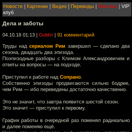
Новости
|
Картинки
|
Видео
|
Переводы
|
Магазин
|
VIP
клуб
Дела и заботы
04.10.18 01:13
|
Goblin
|
91 комментарий
Труды над
сериалом Рим
завершил — сделано два
сезона, двадцать два эпизода.
Поэпизодные разборы с Климом Александровичем и
ответы на вопросы — на подходе.
Приступил к работе над
Сопрано
.
Собственно эпизоды продвигаются сильно бодрее,
чем Рим — ибо переведены достаточно качественно.
Это не значит, что завтра появится шестой сезон.
Это значит — приступил к первому.
График работы в очередной раз поменял радикально
и далее поменяю ещё.