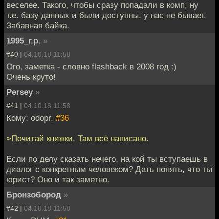
веселее. Такого, чтобы сразу попадали в комп, ну
т.е. базу данных и были доступны, у нас не бывает.
Забавная байка.
1995_г.р.
»
#40 |
04.10.18 11:58
Ого, заметка - словно flashback в 2008 год :)
Очень круто!
Persey
»
#41 |
04.10.18 11:58
Кому: odopr,
#36
>Почитай книжки. Там всё написано.
Если по делу сказать нечего, на кой ты вступаешь в
диалог с конкретным человеком? Дать понять, что ты
юрист? Оно и так заметно.
Бронзобород
»
#42 |
04.10.18 11:58