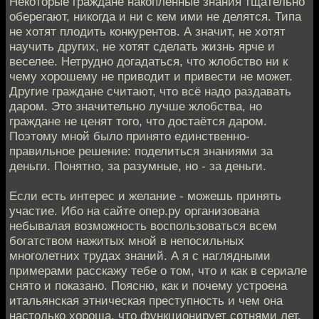
Некоторые граждане накопленные знания тщательно
оберегают, никогда и ни с кем ими не делятся. Типа
не хотят плодить конкурентов. А значит, не хотят
научить других, не хотят сделать жизнь ярче и
веселее. Нетрудно догадаться, что жлобство ни к
чему хорошему не приводит и привести не может.
Другие граждане считают, что всё надо раздавать
даром. Это значительно лучше жлобства, но
граждане не ценят того, что достаётся даром.
Поэтому мной было принято единственно-
правильное решение: поделиться знаниями за
деньги. Понятно, за разумные, но - за деньги.
Если есть интерес и желание - можешь принять
участие. Ибо на сайте опер.ру организована
небывалая возможность воспользоваться всем
богатством нажитых мной в непосильных
многолетних трудах знаний. А я с наглядными
примерами расскажу тебе о том, что и как в сериале
снято и показано. Поясню, как и почему устроена
итальянская этническая преступность и чем она
настолько хороша, что функционирует сотнями лет.