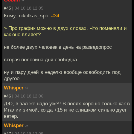
#45 |
04.10.18 12:05
Кому: nikolkas_spb,
#34
> Про график можно в двух словах. Что поменяли и
как оно влияет?
не более двух человек в день на разведопрос
вторая половина дня свободна
ну и пару дней в неделю вообще освободить под
другое
Whisper
»
#46 |
04.10.18 12:06
ДЮ, в зал же надо уже!! В полях хорошо только как в
Италии зимой, когда +15 и не слишком сильно дует
ветер.
Whisper
»
#47 |
04.10.18 12:09