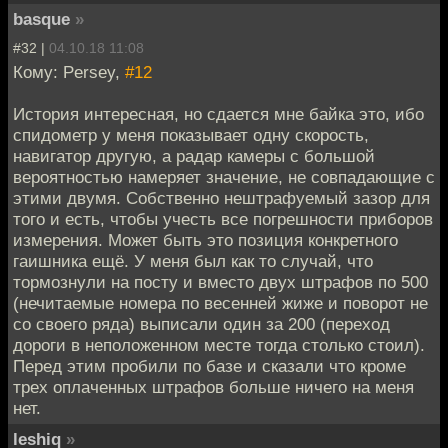
basque
»
#32 |
04.10.18 11:08
Кому: Persey,
#12
История интересная, но сдается мне байка это, ибо
спидометр у меня показывает одну скорость,
навигатор другую, а радар камеры с большой
вероятностью намеряет значение, не совпадающие с
этими двумя. Собственно нештрафуемый зазор для
того и есть, чтобы учесть все погрешности приборов
измерения. Может быть это позиция конкретного
гаишника ещё. У меня был как то случай, что
тормознули на посту и вместо двух штрафов по 500
(нечитаемые номера по весенней жиже и поворот не
со своего ряда) выписали один за 200 (переход
дороги в неположенном месте тогда столько стоил).
Перед этим пробили по базе и сказали что кроме
трех оплаченных штрафов больше ничего на меня
нет.
leshiq
»