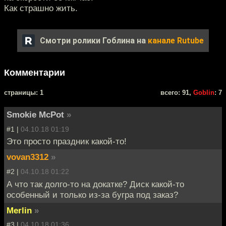
Как страшно жить.
Смотри ролики Гоблина на
канале Rutube
Комментарии
cтраницы: 1
всего: 91,
Goblin
: 7
Smokie McPot
»
#1 |
04.10.18 01:19
Это просто праздник какой-то!
vovan3312
»
#2 |
04.10.18 01:22
А что так долго-то на докатке? Диск какой-то
особенный и только из-за бугра под заказ?
Merlin
»
#3 |
04.10.18 01:36