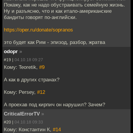
Покажу, как не надо обустраивать семейную жизнь.
Ну и разъясню, что и как итало-американские
бандиты говорят по-английски.
https://oper.ru/donate/sopranos
это будет как Рим - эпизод, разбор, жратва
odopr
»
#19 |
04.10.18 09:27
Кому: Teoretik,
#9
А как в других странах?
Кому: Persey,
#12
А проехав под кирпич он нарушил? Зачем?
CriticalErrorTV
»
#20 |
04.10.18 09:33
Кому: Константин К,
#14