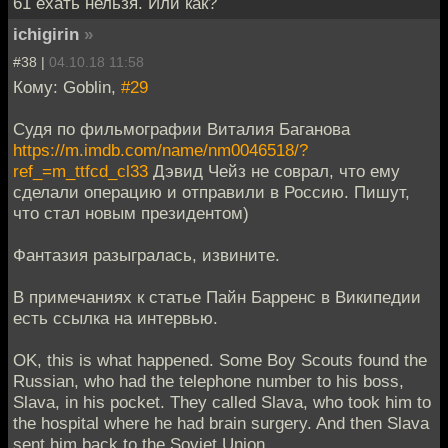
61 ехать нельзя. Или как?
ichigirin
»
#38 |
04.10.18 11:58
Кому: Goblin,
#29
Судя по фильмографии Виталия Баганова
https://m.imdb.com/name/nm0046518/?
ref_=m_ttfcd_cl33
Дэвид Чейз не соврал, что ему
сделали операцию и отправили в Россию. Пишут,
что стал новым президентом)
Фантазия разыгралась, извините.
В примечаниях к статье Пайн Барренс в Википедии
есть ссылка на интервью.
OK, this is what happened. Some Boy Scouts found the
Russian, who had the telephone number to his boss,
Slava, in his pocket. They called Slava, who took him to
the hospital where he had brain surgery. And then Slava
sent him back to the Soviet Union