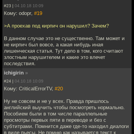
#23 |
04.10.18 10:09
Кому: odopr,
#19
>А проехав под кирпич он нарушил? Зачем?
В данном случае это не существенно. Там может и
не кирпич был вовсе, а какая нибудь иная
лишенческая статья. Тут дело в том, кого считают
злостным нарушителем и какие это влечет
последствия.
ichigirin
»
#24 |
04.10.18 10:09
Кому: CriticalErrorTV,
#20
Ну не совсем и не у всех. Правда пришлось
английский выучить чтобы посмотреть нормально.
Пособием были в том числе параллельные
просмотры первых пяти в переводе и без с
субтитрами. Помнится даже где-то находил диалоги
в виде пьесы. Не помню как называется текст к