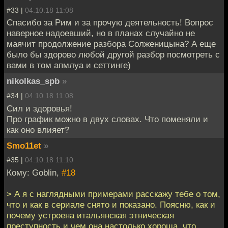
#33 |
04.10.18 11:08
Спасибо за Рим и за прочую деятельность! Вопрос
наверное надоевший, но в планах случайно не
маячит продолжение разбора Солженицына? А еще
было бы здорово любой другой разбор посмотреть с
вами в том апмлуа и сеттинге)
nikolkas_spb
»
#34 |
04.10.18 11:08
Сил и здоровья!
Про график можно в двух словах. Что поменяли и
как оно влияет?
Smo11et
»
#35 |
04.10.18 11:10
Кому: Goblin,
#18
> А я с наглядными примерами расскажу тебе о том,
что и как в сериале снято и показано. Поясню, как и
почему устроена итальянская этническая
преступность и чем она настолько хороша, что