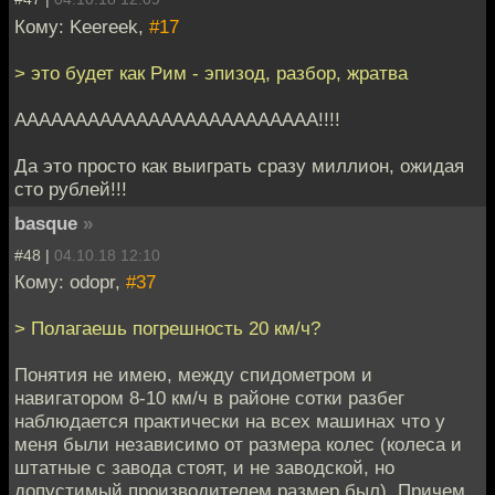
Кому: Keereek,
#17
> это будет как Рим - эпизод, разбор, жратва
ААААААААААААААААААААААААА!!!!
Да это просто как выиграть сразу миллион, ожидая
сто рублей!!!
basque
»
#48 |
04.10.18 12:10
Кому: odopr,
#37
> Полагаешь погрешность 20 км/ч?
Понятия не имею, между спидометром и
навигатором 8-10 км/ч в районе сотки разбег
наблюдается практически на всех машинах что у
меня были независимо от размера колес (колеса и
штатные с завода стоят, и не заводской, но
допустимый производителем размер был). Причем