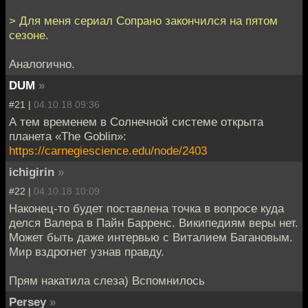
> Для меня сериал Сопрано закончился на пятом
сезоне.
Аналогично.
DUM
»
#21 |
04.10.18 09:36
А тем временем в Солнечной системе открыта
планета «The Goblin»:
https://carnegiescience.edu/node/2403
ichigirin
»
#22 |
04.10.18 10:09
Наконец-то будет поставлена точка в вопросе куда
делся Валера в Пайн Барренс. Википедиям веры нет.
Может быть даже интервью с Виталием Багановым.
Мир вздрогнет узнав правду.
Прям накатила слеза) Вспомнилось
Persey
»