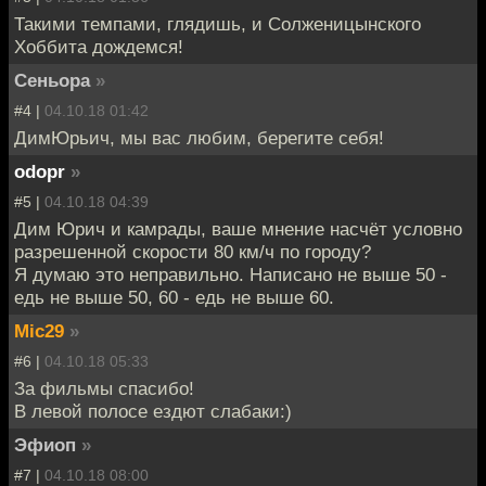
Такими темпами, глядишь, и Солженицынского
Хоббита дождемся!
Сеньора
»
#4 |
04.10.18 01:42
ДимЮрьич, мы вас любим, берегите себя!
odopr
»
#5 |
04.10.18 04:39
Дим Юрич и камрады, ваше мнение насчёт условно
разрешенной скорости 80 км/ч по городу?
Я думаю это неправильно. Написано не выше 50 -
едь не выше 50, 60 - едь не выше 60.
Mic29
»
#6 |
04.10.18 05:33
За фильмы спасибо!
В левой полосе ездют слабаки:)
Эфиоп
»
#7 |
04.10.18 08:00