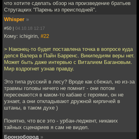
что хотите сделать обзор на произведение братьев
Стругацких "Парень из преисподней".
Whisper
»
#50 |
04.10.18 12:17
Кому: ichigirin,
#22
> Наконец-то будет поставлена точка в вопросе куда
делся Валера в Пайн Барренс. Википедиям веры нет.
Может быть даже интервью с Виталием Багановым.
Мир вздрогнет узнав правду.
Это типа русский в лесу? Вроде как сбежал, но из-за
травмы головы ничего не помнит - они потом
пересекаются в каком-то кабаке с героями, он не
узнает, а они откладывают дружной кирпичей в
штаны, в таком духе )
Понятно, что все это - урбан-леджент, никаких
тайных сценариев я сам не видел.
Бронзобород
»