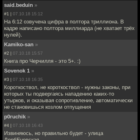
said.beduin
»
#1 |
07.10.18 15:12
На 6:12 озвучена цифра в полтора триллиона. В
кадре написано полтора миллиарда (не хватает трёх
нулей).
Kamiko-san
»
#2 |
07.10.18 15:57
Книга про Черчилля - это 5+. :)
Sovenok 1
»
#3 |
07.10.18 16:35
Короткоствол, не короткоствол - нужны законы, при
которых ты подвергаясь нападению каких-то
утырков, и оказывая сопротивление, автоматически
не становишься козлом отпущения
p0ruchik
»
#4 |
07.10.18 16:43
Извиняюсь, но правильно будет - улица
ДербЕневская.