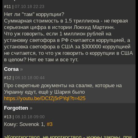
#11 |
07.10.18 22:23
Нет ли "там" коррупции?
Суммарная стоимость в 1.5 триллиона - не первая
серьезная цифра в истории Локхид Мартинн.
Что уж говорить, если 1 миллион рублей на
установку светофора в РФ считается коррупцией, а
установка светофора в США за $300000 коррупцией
не считается, то что уж говорить о коррупции в США
в целом? Нет ее там и все тут.
Corsa
»
#12 |
08.10.18 00:44
Про секретные документы на свалке, которые на
Украину едут, ещё у Шария было
https://youtu.be/DCfZj5rPYqI?t=425
Forgotten
»
#13 |
08.10.18 09:00
Кому: Sovenok 1,
#3
>Короткоствол, не короткоствол - нужны законы, при