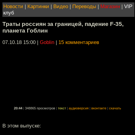
Новости
|
Картинки
|
Видео
|
Переводы
|
Магазин
|
VIP
клуб
Траты россиян за границей, падение F-35,
планета Гоблин
07.10.18 15:00
|
Goblin
|
15 комментариев
20:44
|
348865 просмотров
|
текст
|
аудиоверсия
|
вконтакте
|
скачать
В этом выпуске: