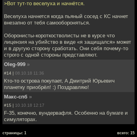
>Вот тут-то веселуха и начнётся.
Веселуха начнется когда пьяный сосед с КС начнет
внезапно от тебя самообороняться.
Оборонисты-короткостволисты не в курсе что
лицензия на убийство в виде «я защищался» может
и в другую сторону сработать. Они себя почему-то
строго с одной стороны представляют.
Oleg-999
»
#14 |
08.10.18 11:36
Кто-то острова покупает, А Дмитрий Юрьевич
планетку приобрёл! :) Поздравляю!
Макс-спб
»
#15 |
10.10.18 12:17
F-35, конечно, вундервафля. Особенно на бумаге и
симуляторах.
cтраницы: 1
всего: 15