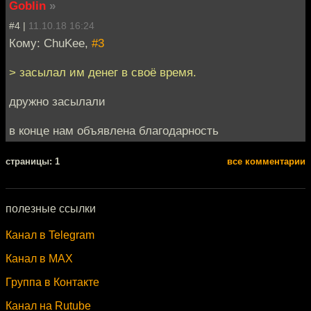
Goblin
»
#4 |
11.10.18 16:24
Кому: ChuKee,
#3
> засылал им денег в своё время.
дружно засылали
в конце нам объявлена благодарность
cтраницы: 1
все комментарии
полезные ссылки
Канал в Telegram
Канал в MAX
Группа в Контакте
Канал на Rutube