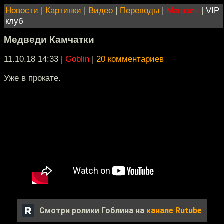
Новости
|
Картинки
|
Видео
|
Переводы
|
Магазин
|
VIP
клуб
Медведи Камчатки
11.10.18 14:33
|
Goblin
|
20 комментариев
Уже в прокате.
Смотри ролики Гоблина на
канале Rutube