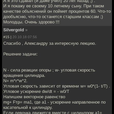
А я это сдавал (и даже учил) 20 лет назад ;) .
И я покажу ее своему 10 летнему сыну. При таком
качестве объяснений он поймет процентов 60. Что-то
дообъясню, что-то останется старшим классам ;)
Молодцы. Очень здорово !!!
Silvergold
»
#15 |
20.10.18 07:56
Спасибо , Александру за интересную лекцию.
Решение задачи:
N - сила реакции опоры ; w- угловая скорость
вращения цилиндра.
N= m*r*w^2.
Угловая скорость зависит от времени w= w0*(1- t/T) .
Угловое ускорение dw/dt = - w0/T
Напишем векторное равенство
mg+ Fтр= ma1, где а1 - ускорение направленное по
касательной к цилиндру.
Если девочка движется вместе с цилиндром а1=