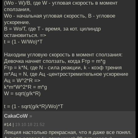
(Wo - W)/B, где W - угловая скорость в момент
сползания,
Wo - начальная угловая скорость, B - угловое
ускорение.
B = Wo/T, где T - время, за кот. цилиндр
остановиться. =>
t = (1 - W/Wo)*T
Находим угловую скорость в момент сползания:
Девочка начнет сползать, когда Fтр = m*g
Fтр = k*N, где N - сила реакции, k - коэф трения
m*Aц = N, где Ац -центростремительное ускорение
Ац = W^2*R =>
k*m*W^2*R = m*g
W = sqrt(g/k*R)
t = (1 - sqrt(g/k*R)/Wo)*T
CakaCoW
»
#14 |
19.10.18 21:52
Лекция настолько прекрасная, что я даже все понял.