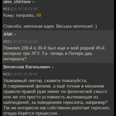
alex_chirtsov
»
#21 |
26.10.18 21:33
Кому: kenjunito,
#9
Спасибо, неплохая идея. Весьма неплохая! ;)
ANK
»
#22 |
30.10.18 10:00
Помимо 239-й и 30-й был еще и мой родной 45-й
интернат при ЛГУ. Т.е. теперь в Питере два
интерната?
Вячеслав Евгеньевич
»
#23 |
16.01.19 20:41
Уважаемый лектор, скажите пожалуйста.
В современной физике, а ещё точнее в механике
правило правой руки имеет ли физический смысл
или же это просто условность вытекающая из
наблюдений, за поведением гироскопа, например?
Так же интересно как собственно работает гироскоп,
откуда берётся прецессия.