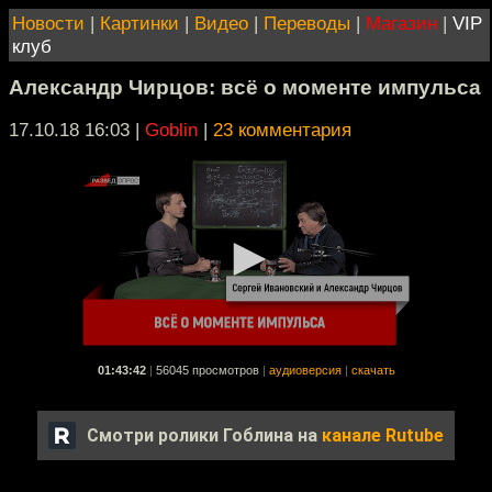
Новости
|
Картинки
|
Видео
|
Переводы
|
Магазин
|
VIP
клуб
Александр Чирцов: всё о моменте импульса
17.10.18 16:03
|
Goblin
|
23 комментария
01:43:42
|
56045 просмотров
|
аудиоверсия
|
скачать
Смотри ролики Гоблина на
канале Rutube