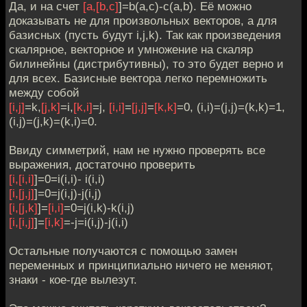
Да, и на счет
[a,[b,c]
]=b(a,c)-c(a,b). Её можно
доказывать не для произвольных векторов, а для
базисных (пусть будут i,j,k). Так как произведения
скалярное, векторное и умножение на скаляр
билинейны (дистрибутивны), то это будет верно и
для всех. Базисные вектора легко перемножить
между собой
[i,j]
=k,
[j,k]
=i,
[k,i]
=j,
[i,i]
=
[j,j]
=
[k,k]
=0, (i,i)=(j,j)=(k,k)=1,
(i,j)=(j,k)=(k,i)=0.
Ввиду симметрий, нам не нужно проверять все
выражения, достаточно проверить
[i,[i,i]
]=0=i(i,i)- i(i,i)
[i,[j,j]
]=0=j(i,j)-j(i,j)
[i,[j,k]
]=
[i,i]
=0=j(i,k)-k(i,j)
[i,[i,j]
]=
[i,k]
=-j=i(i,j)-j(i,i)
Остальные получаются с помощью замен
переменных и принципиально ничего не меняют,
знаки - кое-где вылезут.