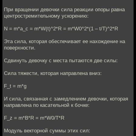
При вращении девочки сила реакции опоры равна
центростремительному ускорению:
N = m*a_с = m*W(t)^2*R = m*W0^2*(1 – t/T)^2*R
Эта сила, которая обеспечивает ее нахождение на
поверхности.
Сдвинуть девочку с места пытаются две силы:
Сила тяжести, которая направлена вниз:
F_t = m*g
И сила, связанная с замедлением девочки, которая
направлена по касательной к бочке:
F_z = m*B*R = m*W0/T*R
Модуль векторной суммы этих сил: