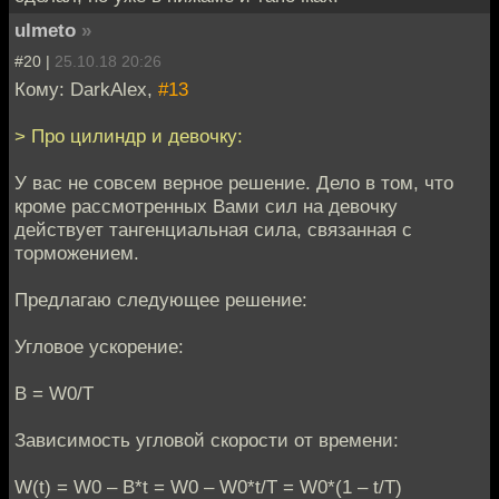
ulmeto
»
#20 |
25.10.18 20:26
Кому: DarkAlex,
#13
> Про цилиндр и девочку:
У вас не совсем верное решение. Дело в том, что
кроме рассмотренных Вами сил на девочку
действует тангенциальная сила, связанная с
торможением.
Предлагаю следующее решение:
Угловое ускорение:
B = W0/T
Зависимость угловой скорости от времени:
W(t) = W0 – B*t = W0 – W0*t/T = W0*(1 – t/T)