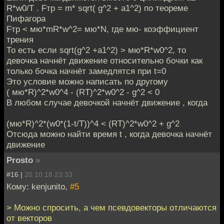
R*w0/T . Fтр = m* sqrt( g^2 + a1^2) по теореме
Пифагора
Fтр < мю*mR*w^2= мю*N, где мю- коэффициент
трения
То есть если sqrt(g^2 +a1^2) > мю*R*w0^2, то
девочка начнёт движение относительно бочки как
только бочка начнёт замедлятся при t=0
Это условие можно написать по другому
( мю*R)^2*w0^4 - (RT)^2*w0^2 - g^2 < 0
В любом случае девочкой начнёт движение , когда
(мю*R)^2*(w0*(1-t/T))^4 < (RT)^2*w0^2 + g^2
Отсюда можно найти время t , когда девочка начнёт
движение
Prosto
»
#16 |
20.10.18 23:33
Кому: kenjunito,
#5
> Можно спросить, а чем псевдовекторы отличаются
от векторов