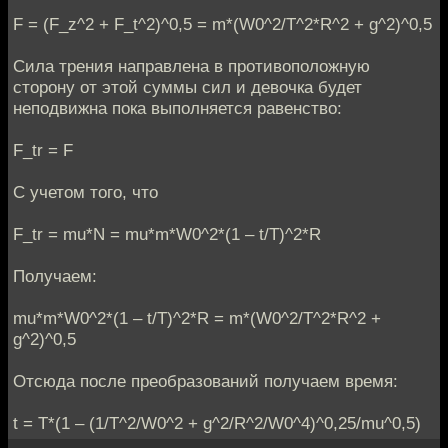
F = (F_z^2 + F_t^2)^0,5 = m*(W0^2/T^2*R^2 + g^2)^0,5
Сила трения направлена в противоположную
сторону от этой суммы сил и девочка будет
неподвижна пока выполняется равенство:
F_tr = F
С учетом того, что
F_tr = mu*N = mu*m*W0^2*(1 – t/T)^2*R
Получаем:
mu*m*W0^2*(1 – t/T)^2*R = m*(W0^2/T^2*R^2 +
g^2)^0,5
Отсюда после преобразований получаем время:
t = T*(1 – (1/T^2/W0^2 + g^2/R^2/W0^4)^0,25/mu^0,5)