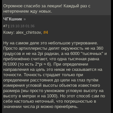
Огромное спасибо за лекции! Каждый раз с
нетерпением жду новых.
ЧГКшник
»
#7 |
19.10.18 01:36
Кому: alex_chirtsov,
#4
Ну на самом деле это небольшое утрирование.
Просто артиллеристы делят окружность не на 360
градусов и не на 2pi радиан, а на 6000 "тысячных" и
приближённо считают, что одна тысячная равна
R/1000 (то есть 2*pi ≈ 6). При определении
направления на цель это никак не сказывается на
точности. Точность страдает только при
определении расстояния до цели на глаз путём
измерения угловой высоты объектов известного
размера (мы просто умножаем угловую высоту на
высоту в метрах и на 1000). Но этот способ сам по
себе настолько неточный, что погрешностью в
значении числа pi можно пренебречь.