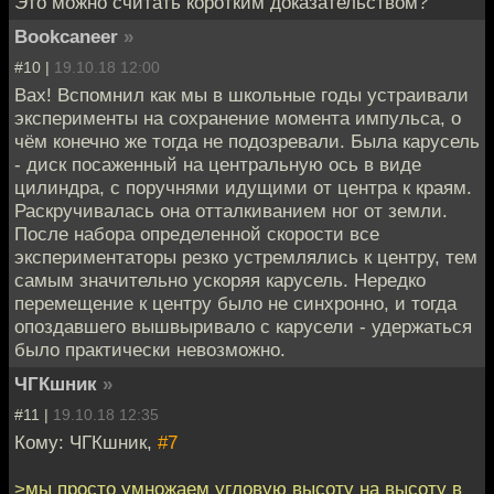
Это можно считать коротким доказательством?
Bookcaneer
»
#10 |
19.10.18 12:00
Вах! Вспомнил как мы в школьные годы устраивали
эксперименты на сохранение момента импульса, о
чём конечно же тогда не подозревали. Была карусель
- диск посаженный на центральную ось в виде
цилиндра, с поручнями идущими от центра к краям.
Раскручивалась она отталкиванием ног от земли.
После набора определенной скорости все
экспериментаторы резко устремлялись к центру, тем
самым значительно ускоряя карусель. Нередко
перемещение к центру было не синхронно, и тогда
опоздавшего вышвыривало с карусели - удержаться
было практически невозможно.
ЧГКшник
»
#11 |
19.10.18 12:35
Кому: ЧГКшник,
#7
>мы просто умножаем угловую высоту на высоту в