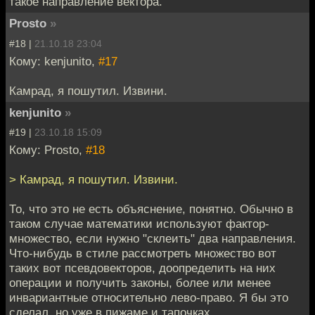
такое направление вектора.
Prosto
»
#18 |
21.10.18 23:04
Кому: kenjunito,
#17
Камрад, я пошутил. Извини.
kenjunito
»
#19 |
23.10.18 15:09
Кому: Prosto,
#18
> Камрад, я пошутил. Извини.
То, что это не есть объяснение, понятно. Обычно в
таком случае математики используют фактор-
множество, если нужно "склеить" два направления.
Что-нибудь в стиле рассмотреть множество вот
таких вот псевдовекторов, доопределить на них
операции и получить законы, более или менее
инвариантные относительно лево-право. Я бы это
сделал, но уже в пижаме и тапочках.