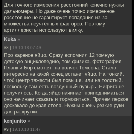
Для точного измерения расстояний конечно нужны
дальномеры. Но даже очень точно измеренное
расстояние не гарантирует попадания из-за
множества неучтённых факторов. Поэтому
артиллеристы используют вилку.
Kuka
»
#8 |
19.10.18 07:49
Про вареное яйцо. Сразу вспомнил 12 томную
детскую энциклопедию, том физика, фотография
Планк и Бор смотрят на волчок Томсона. Стало
интересно на какой конец встанет яйцо. На тонкий,
чтоб центр тяжести был повыше, или на толстый,
поскольку там есть воздушный пузырь. Нифига не
получилось. Когда яйцо начинает приподниматься
оно начинает скакать и тормозиться. Причем первое
доскакало до края стола. Нужны очень резкие руки
для раскрутки.
kenjunito
»
#9 |
19.10.18 11:47