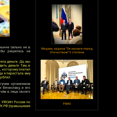
нынче сильно не в
Медаль ордена "За заслуги перед
обы решилась на
Отечеством" II степени
яла деньги. Да, мы
ить деньги. Там, в
а, которому платил
да я перестала ему
орблял.
огучим организмом
 Вячеславу, и его
чём в лице своего
3 УФСИН России по
РВИО
 УК РФ (превышение