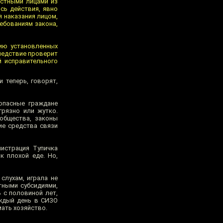
остными лицами из
сь действия, явно
 наказания лицом,
ебованиям закона,
нию установленных
ледствие проверит
 исправительного
 теперь, говорят,
 опасные граждане
грязно или жутко.
 общества, законы
ие средства связи
истрация Тупичка
к плохой еде. Но,
слухам, играла не
тными субсидиями,
 с половиной лет,
аждый день в СИЗО
мать хозяйство.