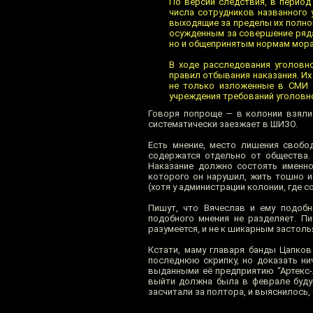
По версии следствия, в период
числа сотрудников названного 
выходящие за пределы их полно
осужденным за совершение ряда
но и общепринятым нормам мора
В ходе расследования уголовн
правил отбывания наказания. И
не только изложенные в СМИ с
учреждения требований уголовн
Говоря попроще — в колонии взяли 
систематически заезжает в ШИЗО.
Есть мнение, место лишения свобо
содержатся отдельно от общества.
Наказание должно состоять именно
которого он нарушил, жить тошно и
(хотя у администрации колонии, где с
Пишут, что Вячеслав и ему подобн
подобного мнения не разделяет. П
разумеется, и не к шикарным застоль
Кстати, маму главаря банды Цапков
последнюю скрипку, но доказать ни
выданными её предприятию “Артекс-А
выйти должна была в феврале буду
засчитали за полтора, и выяснилось,