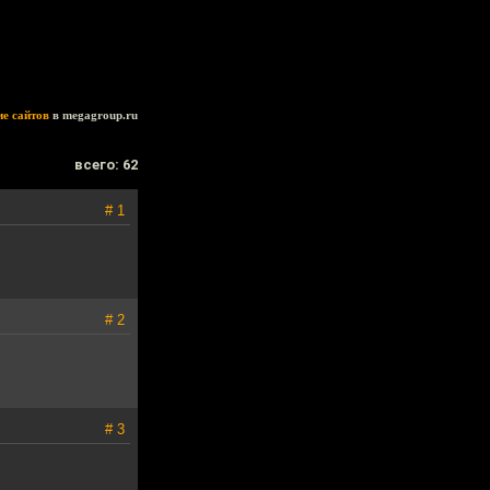
ие сайтов
в megagroup.ru
всего: 62
# 1
# 2
# 3