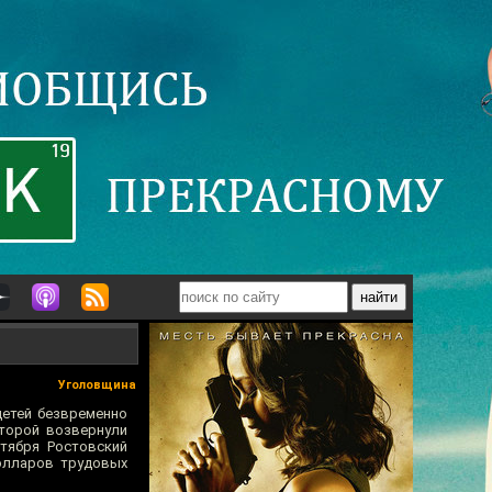
Уголовщина
детей безвременно
оторой возвернули
тября Ростовский
олларов трудовых