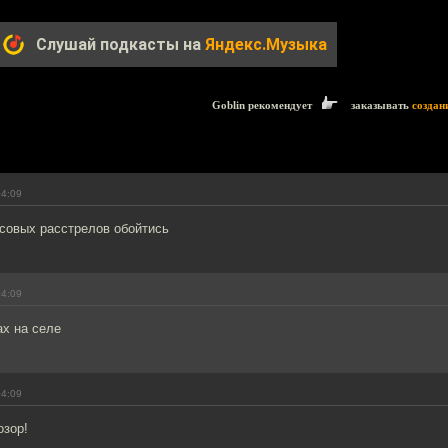
Слушай подкасты на
Яндекс.Музыка
Goblin рекомендует
заказывать
создан
04:09
ссовых расстрелов обойтись
04:09
ах на селе
04:09
озор!