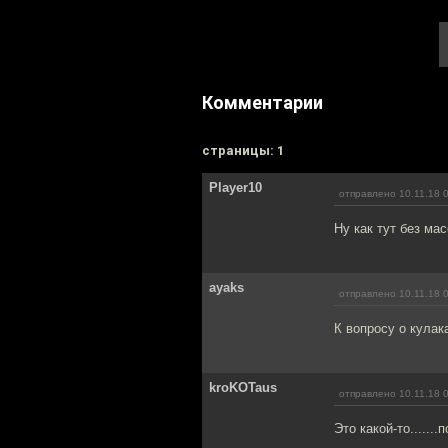
Комментарии
cтраницы: 1
Player10
отправлено 10.11.18 
Ну как тут без ма
ayaks
отправлено 10.11.18 
К вопросу о кулак
kroKOTaus
отправлено 10.11.18 
Это какой-то.......п