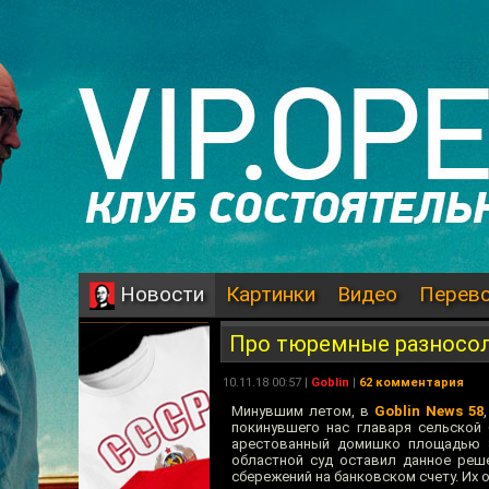
Картинки
Видео
Перев
Новости
Про тюремные разносо
10.11.18 00:57 |
Goblin
|
62 комментария
Минувшим летом, в
Goblin News 58
покинувшего нас главаря сельской
арестованный домишко площадью 30
областной суд оставил данное реш
сбережений на банковском счету. Их о