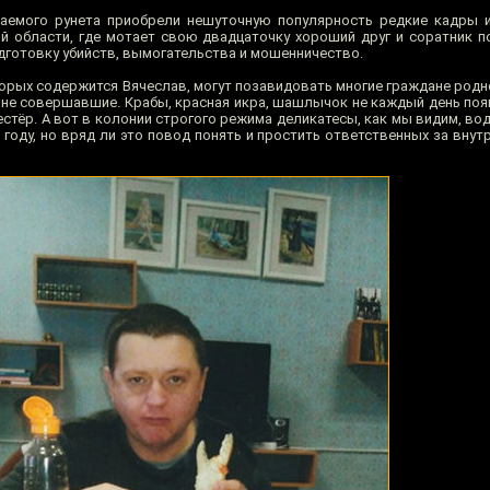
ваемого рунета приобрели нешуточную популярность редкие кадры 
й области, где мотает свою двадцаточку хороший друг и соратник п
дготовку убийств, вымогательства и мошенничество.
торых содержится Вячеслав, могут позавидовать многие граждане родн
, не совершавшие. Крабы, красная икра, шашлычок не каждый день поя
тёр. А вот в колонии строгого режима деликатесы, как мы видим, вод
 году, но вряд ли это повод понять и простить ответственных за вну