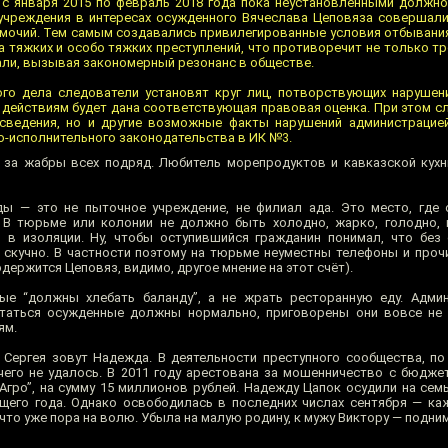
 с января 2015 по февраль 2018 года пока неустановленными должн
учреждения в интересах осужденного Вячеслава Цеповяза совершали
мочий. Тем самым создавались привилегированные условия отбывания
 тяжких и особо тяжких преступлений, что противоречит не только тр
ли, вызывая закономерный резонанс в обществе.
ого дела следователи установят круг лиц, потворствующих наруше
х действиям будет дана соответствующая правовая оценка. При этом с
ведения, но и другие возможные факты нарушений администрацией
о-исполнительного законодательства в ИК №3.
за жабры всех подряд. Любитель морепродуктов и кавказской кухни
ды — это не пыточное учреждение, не филиал ада. Это место, где
 В тюрьме или колонии не должно быть холодно, жарко, голодно, 
 в изоляции. Ну, чтобы оступившийся гражданин понимал, что без
 скучно. В частности поэтому на тюрьме неуместны телефоны и проч
одержится Цеповяз, видимо, другое мнение на этот счёт).
ые “должны хлебать баланду”, а не жрать ресторанную еду. Админ
итаться осужденные должны нормально, приговорены они вовсе не 
ям.
 Сергея зовут Надежда. В деятельности преступного сообщества, по 
чего не удалось. В 2011 году арестована за мошенничество с бюдже
гро”, на сумму 15 миллионов рублей. Надежду Цапок осудили на семь
щего года. Однако освободилась в последних числах сентября — к
 что уже пора на волю. Убыла на малую родину, к мужу Виктору — подни