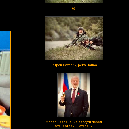
65
Остров Сахалин, река Найба
Медаль ордена "За заслуги перед
Отечеством" II степени