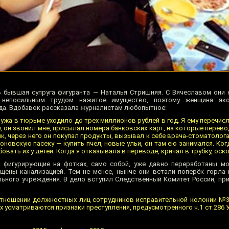
ть бывшая супруга фигуранта — Наталья Стришняя. С Вячеславом они 
 непосильным трудом нажитое имущество, поэтому женщина як
да. Вдобавок рассказала журналистам любопытное:
жа в тюрьме уходило до трех миллионов рублей в год. Я ему перечисл
 он звонил мне, присылал номера банковских карт, на которые перевод
к, через него он покупал продукты, вызывал к себе врача-стоматолог
оновскую пасеку — купить пчел, новые ульи, он там ею занимался. Ког
бовать их у детей. Когда я отказывала в переводе, кричал в трубку, оск
, фигурирующие на фотках, само собой, уже давно переработаны м
щены канализацией. Тем не менее, нынче они встали поперёк горла и
ьного учреждения. В дело вступил Следственный Комитет России, при
отношении должностных лиц сотрудников исправительной колонии №
ях усматриваются признаки преступления, предусмотренного ч.1 ст.286