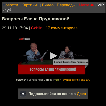
Новости
|
Картинки
|
Видео
|
Переводы
|
Магазин
|
VIP
клуб
Вопросы Елене Прудниковой
29.11.18 17:04
|
Goblin
|
17 комментариев
01:50:54
|
267885 просмотров
|
текст
|
аудиоверсия
|
скачать
Подписывайся на канал в
Дзен