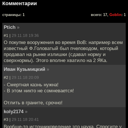
Комментарии
cтраницы: 1
всего: 17,
Goblin
: 1
Ptich
»
#1 |
29.11.18 19:36
О покупке вооружения во время ВоВ: например всем
известный Ф.Головатый был пчеловодом, который
продавал на рынке излишки (сдавал норму и
сверхнормы). Этого вполне хватило на 2 ЯКа.
Иван Кузьмицкий
»
#2 |
29.11.18 20:09
- Смертная казнь нужна!
- В этом никто не сомневается!
Отлить в граните, срочно!
koly2174
»
#3 |
29.11.18 20:41
Вообще-то источниковедение это наука. Спросите у