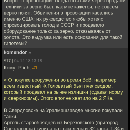
Вопрос о провокации голода штатами через продажи
техники за зерно был, как мне кажется, не совсем
верно понят. Обвинения в провокации касались
именно США: их руководство якобы хотело
спровоцировать голод в СССР и продавало
оборудование только за зерно, отказываясь от
золота. Это выдумка или есть основания для такой
гипотезы?
komendor
»
#17 |
04.12.18 13:18
Кому: Ptich,
#1
> О покупке вооружения во время ВоВ: например
всем известный Ф.Головатый был пчеловодом,
который продавал на рынке излишки (сдавал норму
и сверхнормы). Этого вполне хватило на 2 ЯКа.
В Свердловске на Уралмашзаводе многие покупали
танки.
Артель старообрядцев из Берёзовского (пригород
Свердловска) купила на свои деньги 32 танка Т-34 и