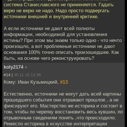
система Станиславского не применяется. Гадать
верю не верю не надо. Надо просто подвергать
источники внешней и внутренней критике.
А если источники не дают всей полноты
информации, необходимой для установления
истины? При этом мы знаем только одно - что нечто
произошло, а вот проблемные источники не дают
основания 100% точно описать произошедшее. Как
быть, на основе чего реконструировать?
koly2174
»
#14 |
30.11.18 13:38
Кому: Иван Кузьмицкий,
#13
Естественно, источники не могут дать всей картины
прошедшего события они отражают прошлое , а не
фиксируют его. Мастерство же историка и состоит в
том, чтобы по черепку восстановить весь кувшин, по
отрывочным сведениям понять ,что происходило.
Ремесло историка в искусстве интерпретации