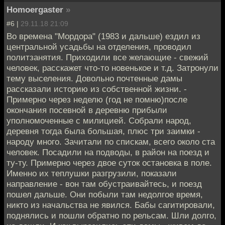
Homoergaster
»
#6 |
29.11.18 21:09
Во времена "Мордора" (1983 и дальше) ездил из
центральной усадьбы на отделения, проводил
политзанятия. Приходили все желающие - свежий
человек, расскажет что-то новенькое и т.д. Затронули
тему выселения. Довольно почтенные дамы
рассказали историю из собственной жизни. -
Примерно через неделю (год не помню)после
окончания посевной в деревню прибыли
уполномоченные с милицией. Собрали народ,
деревня тогда была большая, плюс три заимки -
народу много. Зачитали по спискам, всего около ста
человек. Посадили на подводы, в район на поезд и
ту-ту. Примерно через двое суток остановка в поле.
Именно их теплушки разгрузили, показали
направление - вон там обустраивайтесь, и поезд
пошел дальше. Они побыли там недолгое время,
никто из начальства не явился. Бабы сагитировали,
поднялись и пошли обратно по рельсам. Шли долго,