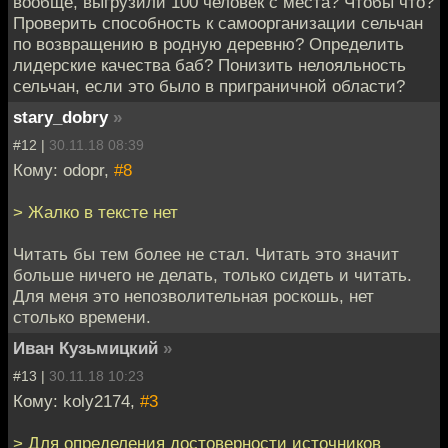
вообще, выгрузили 100 человек с места? Чтобы что?
Проверить способность к самоорганизации сельчан
по возвращению в родную деревню? Определить
лидерские качества баб? Понизить нелояльность
сельчан, если это было в приграничной области?
stary_dobry
»
#12 |
30.11.18 08:39
Кому: odopr,
#8
> Жалко в тексте нет
Читать бы тем более не стал. Читать это значит
больше ничего не делать, только сидеть и читать.
Для меня это непозволительная роскошь, нет
столько времени.
Иван Кузьмицкий
»
#13 |
30.11.18 10:23
Кому: koly2174,
#3
> Для определения достоверности источников