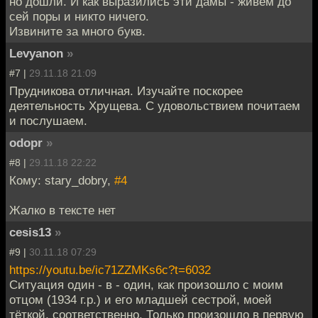
но дошли. И как выразились эти дамы - живем до
сей поры и никто ничего.
Извините за много букв.
Levyanon
»
#7 |
29.11.18 21:09
Прудникова отличная. Изучайте поскорее
деятельность Хрущева. С удовольствием почитаем
и послушаем.
odopr
»
#8 |
29.11.18 22:22
Кому: stary_dobry,
#4
Жалко в тексте нет
cesis13
»
#9 |
30.11.18 07:29
https://youtu.be/ic71ZZMKs6c?t=6032
Ситуация один - в - один, как произошло с моим
отцом (1934 г.р.) и его младшей сестрой, моей
тёткой, соответственно. Только произошло в первую