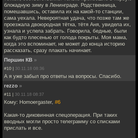
блокадную зиму в Ленинграде. Родственница,
помешавшись, оставила их на какой-то станции,
сама уехала. Невероятная удача, что позже там же
проезжала двоюродная тётка, тётя Аня, увидела их,
узнала и успела забрать. Говорила, бедные, были
как будто плесенью от голода покрыты. Моя мама,
когда это вспоминает, не может до конца историю
рассказать, сразу плакать начинает.
Першин КВ
»
#10 |
30.11.18 08:36
А я уже забыл про ответы на вопросы. Спасибо.
rezzo
»
#11 |
30.11.18 08:37
Кому: Homoergaster,
#6
Какая-то диковинная спецоперация. При таких
вводных могли просто телеграмму со списками
прислать и все.