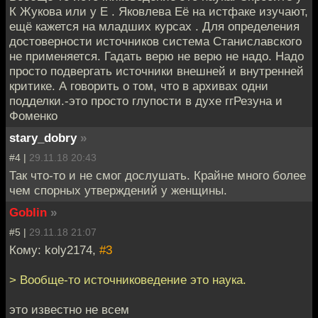
К Жукова или у Е . Яковлева Её на истфаке изучают,
ещё кажется на младших курсах . Для определения
достоверности источников система Станиславского
не применяется. Гадать верю не верю не надо. Надо
просто подвергать источники внешней и внутренней
критике. А говорить о том, что в архивах одни
подделки.-это просто глупости в духе ггРезуна и
Фоменко
stary_dobry
»
#4 |
29.11.18 20:43
Так что-то и не смог дослушать. Крайне много более
чем спорных утверждений у женщины.
Goblin
»
#5 |
29.11.18 21:07
Кому: koly2174,
#3
> Вообще-то источниковедение это наука.
это известно не всем