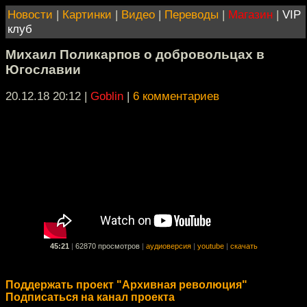
Новости
|
Картинки
|
Видео
|
Переводы
|
Магазин
|
VIP
клуб
Михаил Поликарпов о добровольцах в
Югославии
20.12.18 20:12
|
Goblin
|
6 комментариев
45:21
|
62870 просмотров
|
аудиоверсия
|
youtube
|
скачать
Поддержать проект "Архивная революция"
Подписаться на канал проекта