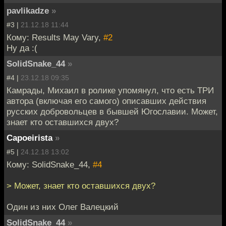
pavlikadze
»
#3 |
21.12.18 11:44
Кому: Results May Vary,
#2
Ну да :(
SolidSnake_44
»
#4 |
23.12.18 09:35
Камрады, Михаил в ролике упомянул, что есть ТРИ
автора (включая его самого) описавших действия
русских добровольцев в бывшей Югославии. Может,
знает кто оставшихся двух?
Capoeirista
»
#5 |
24.12.18 13:02
Кому: SolidSnake_44,
#4
> Может, знает кто оставшихся двух?
Один из них Олег Валецкий
SolidSnake_44
»