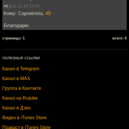
#6 |
26.12.18 17:03
Кому: Capoeirista,
#5
Благодарю.
cтраницы: 1
всего: 6
полезные ссылки
Канал в Telegram
Канал в MAX
Группа в Контакте
Канал на Rutube
Канал в Дзен
Видео в iTunes Store
Подкаст в iTunes Store