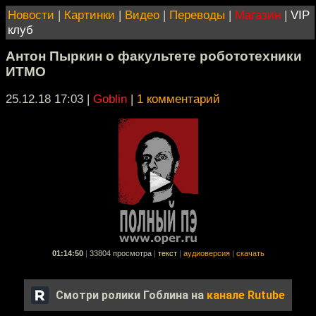
Новости
|
Картинки
|
Видео
|
Переводы
|
Магазин
|
VIP
клуб
Антон Пыркин о факультете робототехники
ИТМО
25.12.18 17:03
|
Goblin
|
1 комментарий
01:14:50
|
33804 просмотра
|
текст
|
аудиоверсия
|
скачать
Смотри ролики Гоблина на
канале Rutube