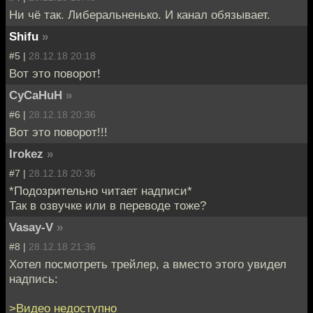
Ни чё так. Либеральненько. И канал обязывает.
Shifu
»
#5 |
28.12.18 20:18
Вот это поворот!
CyCaHuH
»
#6 |
28.12.18 20:36
Вот это поворот!!!
Irokez
»
#7 |
28.12.18 20:36
*Подозрительно читает надписи*
Так в озвучке или в переводе тоже?
Vasay-V
»
#8 |
28.12.18 21:36
Хотел посмотреть трейлер, а вместо этого увидел
надпись:
>Видео недоступно