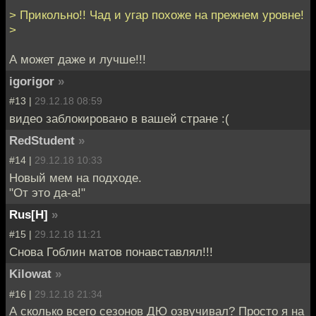
> Прикольно!! Чад и угар похоже на прежнем уровне!
>
А может даже и лучше!!!
igorigor
»
#13 |
29.12.18 08:59
видео заблокировано в вашей стране :(
RedStudent
»
#14 |
29.12.18 10:33
Новый мем на подходе.
"От это да-а!"
Rus[H]
»
#15 |
29.12.18 11:21
Снова Гоблин матов понавставлял!!!
Kilowat
»
#16 |
29.12.18 21:34
А сколько всего сезонов ДЮ озвучивал? Просто я на