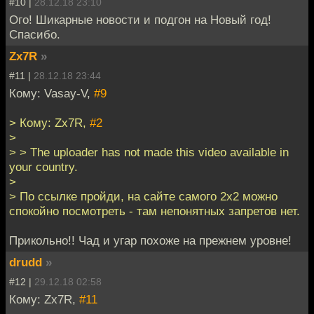
#10 |
28.12.18 23:10
Ого! Шикарные новости и подгон на Новый год!
Спасибо.
Zx7R
»
#11 |
28.12.18 23:44
Кому: Vasay-V,
#9
> Кому: Zx7R,
#2
>
> > The uploader has not made this video available in
your country.
>
> По ссылке пройди, на сайте самого 2х2 можно
спокойно посмотреть - там непонятных запретов нет.
Прикольно!! Чад и угар похоже на прежнем уровне!
drudd
»
#12 |
29.12.18 02:58
Кому: Zx7R,
#11