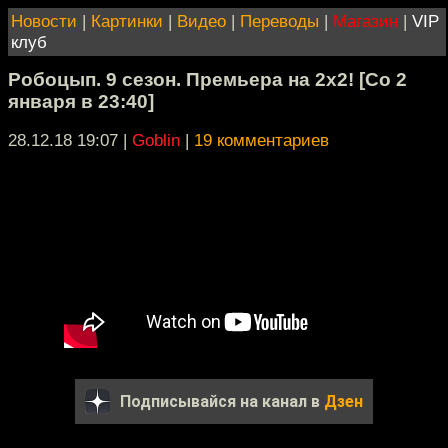
Новости
|
Картинки
|
Видео
|
Переводы
|
Магазин
|
VIP
клуб
Робоцып. 9 сезон. Премьера на 2х2! [Со 2
января в 23:40]
28.12.18 19:07
|
Goblin
|
19 комментариев
Подписывайся на канал в
Дзен