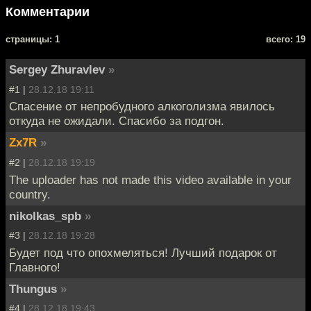
Комментарии
cтраницы: 1
всего: 19
Sergey Zhuravlev
»
#1 |
28.12.18 19:11
Спасение от непробудного алкоголизма явилось
откуда не ожидали. Спасибо за подгон.
Zx7R
»
#2 |
28.12.18 19:19
The uploader has not made this video available in your
country.
nikolkas_spb
»
#3 |
28.12.18 19:28
Будет под что опохмеляться! Лучший подарок от
Главного!
Thungus
»
#4 |
28.12.18 19:43