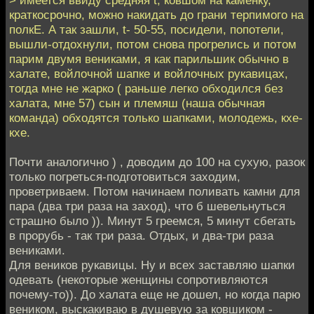
> имеется ввиду средняя t, ковшом на каменку,
краткосрочно, можно накидать до грани терпимого на
полкЕ. А так зашли, t- 50-55, посидели, попотели,
вышли-отдохнули, потом снова прогрелись и потом
парим двумя вениками, я как парильшик обычно в
халате, войлочной шапке и войлочных рукавицах,
тогда мне не жарко ( раньше легко обходился без
халата, мне 57) сын и племяш (наша обычная
команда) обходятся только шапками, молодежь, кхе-
кхе.
Почти аналогично ) , доводим до 100 на сухую, разок
только погреться-подготовиться заходим,
проветриваем. Потом начинаем поливать камни для
пара (два три раза на заход), что б шевельнуться
страшно было )). Минут 5 греемся, 5 минут сбегать
в прорубь - так три раза. Отдых, и два-три раза
вениками.
Для веников рукавицы. Ну и всех заставляю шапки
одевать (некоторые женщины сопротивляются
почему-то)). До халата еще не дошел, но когда парю
веником, выскакиваю в душевую за ковшиком -