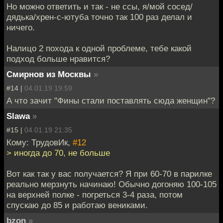
Но можно ответить и так - не ссы, я/мой сосед/
дядька/хрен-с-ютуба точно так 100 раз делал и
ничего.
Налицо 2 похода к одной проблеме, тебе какой
подход больше нравится?
Смирнов из Москвы
»
#14 |
04.01.19 19:59
А что зачит "Фины стали поставлять сюда женщин"?
Slawa
»
#15 |
04.01.19 21:35
Кому: ТрудовИк,
#12
> иногда до 70, не больше
Вот как так у вас получается? Я при 60-70 в парилке
реально мерзнуть начинаю! Обычно догоняю 100-105
на верхней полке - погреться 3-4 раза, потом
спускаю до 85 и работаю вениками.
bzon
»