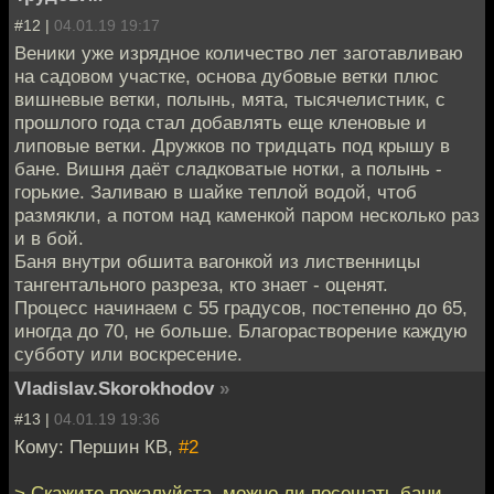
#12 |
04.01.19 19:17
Веники уже изрядное количество лет заготавливаю
на садовом участке, основа дубовые ветки плюс
вишневые ветки, полынь, мята, тысячелистник, с
прошлого года стал добавлять еще кленовые и
липовые ветки. Дружков по тридцать под крышу в
бане. Вишня даёт сладковатые нотки, а полынь -
горькие. Заливаю в шайке теплой водой, чтоб
размякли, а потом над каменкой паром несколько раз
и в бой.
Баня внутри обшита вагонкой из лиственницы
тангентального разреза, кто знает - оценят.
Процесс начинаем с 55 градусов, постепенно до 65,
иногда до 70, не больше. Благорастворение каждую
субботу или воскресение.
Vladislav.Skorokhodov
»
#13 |
04.01.19 19:36
Кому: Першин КВ,
#2
> Скажите пожалуйста, можно ли посещать бани