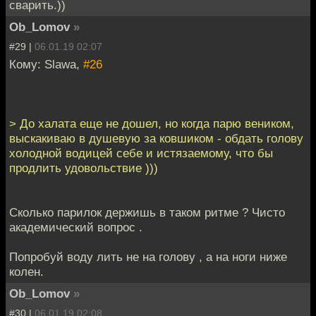
сварить.))
Ob_Lomov
»
#29 |
06.01.19 02:07
Кому: Slawa,
#26
> До халата еще не дошел, но когда парю веником,
выскакиваю в душевую за ковшиком - обдать голову
холодной водицей себе и истязаемому, что бы
продлить удовольствие )))
Сколько парилок держишь в таком ритме ? Чисто
академический вопрос .
Попробуй воду лить не на голову , а на ноги ниже
колен.
Ob_Lomov
»
#30 |
06.01.19 02:08