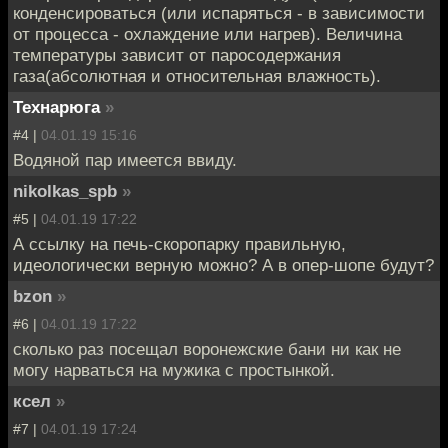
конденсироваться (или испаряться - в зависимости
от процесса - охлаждение или нагрев). Величина
температуры зависит от паросодержания
газа(абсолютная и относительная влажность).
Технарюга
»
#4 |
04.01.19 15:16
Водяной пар имеется ввиду.
nikolkas_spb
»
#5 |
04.01.19 17:22
А ссылку на печь-скоропарку правильную,
идеологически верную можно? А в опер-шопе будут?
bzon
»
#6 |
04.01.19 17:22
сколько раз посещал воронежские бани ни как не
могу нарваться на мужика с простынкой.
ксел
»
#7 |
04.01.19 17:24