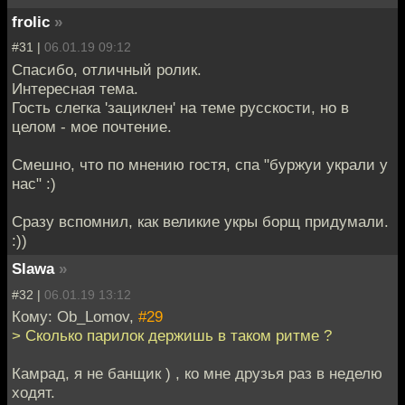
frolic
»
#31 |
06.01.19 09:12
Спасибо, отличный ролик.
Интересная тема.
Гость слегка 'зациклен' на теме русскости, но в
целом - мое почтение.
Смешно, что по мнению гостя, спа "буржуи украли у
нас" :)
Сразу вспомнил, как великие укры борщ придумали.
:))
Slawa
»
#32 |
06.01.19 13:12
Кому: Ob_Lomov,
#29
> Сколько парилок держишь в таком ритме ?
Камрад, я не банщик ) , ко мне друзья раз в неделю
ходят.