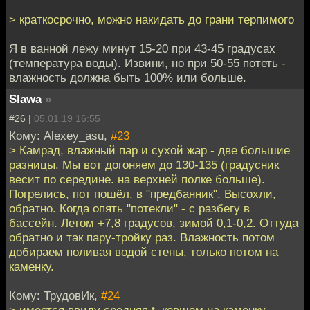
> краткосрочно, можно накидать до грани терпимого
Я в ванной лежу минут 15-20 при 43-45 градусах
(температура воды). Извини, но при 50-55 потеть -
влажность должна быть 100% или больше.
Slawa
»
#26 |
05.01.19 16:55
Кому: Alexey_asu,
#23
> Камрад, влажный пар и сухой жар - две большие
разницы. Мы вот догоняем до 130-135 (градусник
весит по середине. на верхней полке больше).
Погрелись, пот пошёл, в "предбанник". Высохли,
обратно. Когда опять "потекли" - с разбегу в
бассейн. Летом +7,8 градусов, зимой 0,1-0,2. Оттуда
обратно и так пару-тройку раз. Влажность потом
добираем поливая водой стены, только потом на
каменку.
Кому: ТрудовИк,
#24