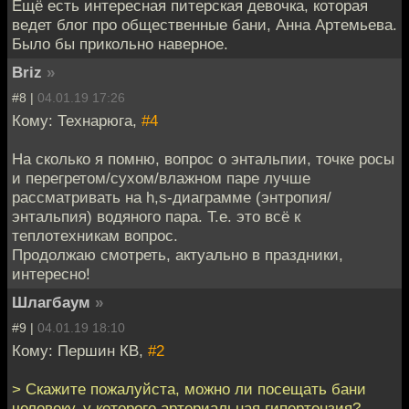
Ещё есть интересная питерская девочка, которая
ведет блог про общественные бани, Анна Артемьева.
Было бы прикольно наверное.
Briz
»
#8 |
04.01.19 17:26
Кому: Технарюга,
#4
На сколько я помню, вопрос о энтальпии, точке росы
и перегретом/сухом/влажном паре лучше
рассматривать на h,s-диаграмме (энтропия/
энтальпия) водяного пара. Т.е. это всё к
теплотехникам вопрос.
Продолжаю смотреть, актуально в праздники,
интересно!
Шлагбаум
»
#9 |
04.01.19 18:10
Кому: Першин КВ,
#2
> Скажите пожалуйста, можно ли посещать бани
человеку, у которого артериальная гипертензия?