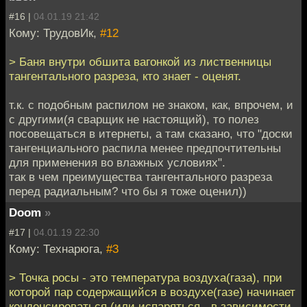
#16 |
04.01.19 21:42
Кому: ТрудовИк,
#12
> Баня внутри обшита вагонкой из лиственницы
тангентального разреза, кто знает - оценят.
т.к. с подобным распилом не знаком, как, впрочем, и
с другими(я сварщик не настоящий), то полез
посовещаться в итернеты, а там сказано, что "доски
тангенциального распила менее предпочтительны
для применения во влажных условиях".
так в чем преимущества тангентального разреза
перед радиальным? что бы я тоже оценил))
Doom
»
#17 |
04.01.19 22:30
Кому: Технарюга,
#3
> Точка росы - это температура воздуха(газа), при
которой пар содержащийся в воздухе(газе) начинает
конденсироваться (или испаряться - в зависимости