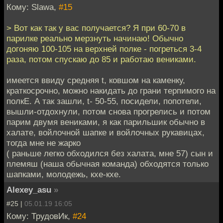
Кому: Slawa,
#15
> Вот как так у вас получается? Я при 60-70 в
парилке реально мерзнуть начинаю! Обычно
догоняю 100-105 на верхней полке - погреться 3-4
раза, потом спускаю до 85 и работаю вениками.
имеется ввиду средняя t, ковшом на каменку,
краткосрочно, можно накидать до грани терпимого на
полкЕ. А так зашли, t- 50-55, посидели, попотели,
вышли-отдохнули, потом снова прогрелись и потом
парим двумя вениками, я как парильшик обычно в
халате, войлочной шапке и войлочных рукавицах,
тогда мне не жарко
( раньше легко обходился без халата, мне 57) сын и
племяш (наша обычная команда) обходятся только
шапками, молодежь, кхе-кхе.
Alexey_asu
»
#25 |
05.01.19 16:05
Кому: ТрудовИк,
#24