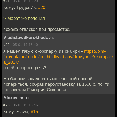
#21 |
05.01.19 13:20
Кому: ТрудовИк,
#20
> Марат же пояснил
похоже отвлекся при просмотре.
Vladislav.Skorokhodov
»
#22 |
05.01.19 13:40
я нашёл такую скоропарку из сибири -
https://t-m-
f.ru/catalog/model/pechi_dlya_bany/drovyanie/skoropark
a_2017/
о ней в опросе речь?
На банном канале есть интересный способ
попариться, собрав пароустановку за 1500 р, почти
по заветам Григория Соколова.
Alexey_asu
»
#23 |
05.01.19 15:46
Кому: Slawa,
#15