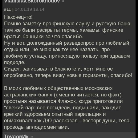
Vladislav.Skorokhodov
»
#11 |
04.01.19 19:14
Наконец-то!
Помню заметку про финскую сауну и русскую баню,
там же были раскрыты термы, хамамы, финские
братья-банщики за что спасибо.
Ну и вот, долгожданный разведопрос про любимый
отдых или, не знаю как точнее назвать, про
любимую усладу, приносящую пользу при здравом
подходе.
Сидел, записывал в блокноте и, хотя многое
опробовано, теперь вижу новые горизонты, спасибо!
В моих любимых общественных московских
астраханских банях (смешно читается, но факт)
простыня называется Флажок, когда приготовили
"свежий пар" все посидели, подышали, заходит
крепкий здоровьем опытный парильщик и
обмахивает как ДЮ рассказал - восторг души, тела,
проводы аплодисментами.
ТрудовИк
»