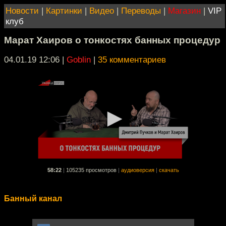
Новости
|
Картинки
|
Видео
|
Переводы
|
Магазин
|
VIP
клуб
Марат Хаиров о тонкостях банных процедур
04.01.19 12:06
|
Goblin
|
35 комментариев
58:22
|
105235 просмотров
|
аудиоверсия
|
скачать
Банный канал