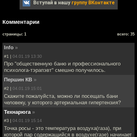
Вступай в нашу
группу ВКонтакте
Комментарии
cтраницы: 1
всего: 35
Info
»
#1 |
04.01.19 13:30
Про "общественную баню и профессионального
психолога-тэрапэвт" смешно получилось.
Першин КВ
»
#2 |
04.01.19 15:01
Скажите пожалуйста, можно ли посещать бани
человеку, у которого артериальная гипертензия?
Технарюга
»
#3 |
04.01.19 15:14
Точка росы - это температура воздуха(газа), при
которой пар содержащийся в воздухе(газе) начинает