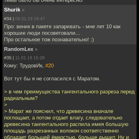
темы было бы очень интересно!
Shurik
»
#34 |
08.01.19 19:47
Про: веник в пакете запаривать - мне лет 10 как
хорошие люди посоветовали...
Про остальное тож познавательно! :)
RandomLex
»
#35 |
11.01.19 15:28
Кому: ТрудовИк,
#20
Вот тут бы я не согласился с Маратом.
> в чем преимущества тангентального разреза перед
радиальным?
>
> Марат же пояснил, что древесина вначале
поглощает, а потом отдает влагу, следовательно
древесина тангентального распила имея большую
площадь разрезанных волокон соответственно
обладает большей ёмкостью, больше дышит. Ну и