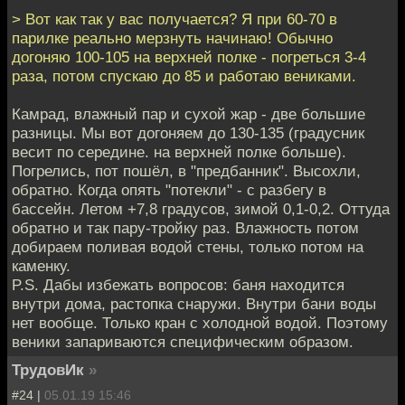
> Вот как так у вас получается? Я при 60-70 в
парилке реально мерзнуть начинаю! Обычно
догоняю 100-105 на верхней полке - погреться 3-4
раза, потом спускаю до 85 и работаю вениками.
Камрад, влажный пар и сухой жар - две большие
разницы. Мы вот догоняем до 130-135 (градусник
весит по середине. на верхней полке больше).
Погрелись, пот пошёл, в "предбанник". Высохли,
обратно. Когда опять "потекли" - с разбегу в
бассейн. Летом +7,8 градусов, зимой 0,1-0,2. Оттуда
обратно и так пару-тройку раз. Влажность потом
добираем поливая водой стены, только потом на
каменку.
P.S. Дабы избежать вопросов: баня находится
внутри дома, растопка снаружи. Внутри бани воды
нет вообще. Только кран с холодной водой. Поэтому
веники запариваются специфическим образом.
ТрудовИк
»
#24 |
05.01.19 15:46